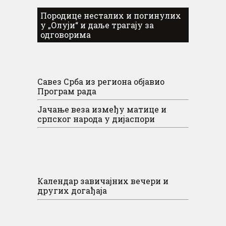
Породице несталих и погинулих
у „Олуји“ и даље трагају за
одговорима
Савез Срба из региона објавио
Програм рада
Јачање веза између матице и
српског народа у дијаспори
Календар завичајних вечери и
других догађаја