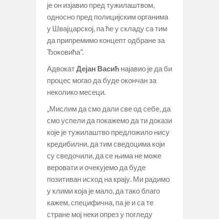
је он изјавио пред тужилаштвом,
односно пред полицијским органима
у Швајцарској, па ће у складу са тим
да припремимо концепт одбране за
Ђоковића“.
Адвокат
Дејан Васић
најавио је да би
процес могао да буде окончан за
неколико месеци.
„Мислим да смо дали све од себе, да
смо успели да покажемо да ти докази
које је тужилаштво предложило нису
кредибилни, да тим сведоцима који
су сведочили, да се њима не може
веровати и очекујемо да буде
позитиван исход на крају. Ми радимо
у клими која је мало, да тако благо
кажем, специфична, па је и са те
стране мој неки опрез у погледу