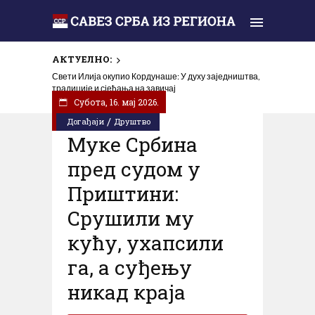
АКТУЕЛНО:
Свети Илија окупио Кордунаше: У духу заједништва,
традиције и сјећања на завичај
Субота, 16. мај 2026.
/
Догађаји
Друштво
Муке Србина
пред судом у
Приштини:
Срушили му
кућу, ухапсили
га, а суђењу
никад краја