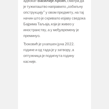
адвокат
Василије Арсић
, сматра да
је тужилаштво направило „озбиљну
опструкцију“ у овом предмету, на тај
начин што је скривало изјаву сведока
Бајрима Таљаја, који је живео у
иностранству, а у међувремену је
преминуо.
Ђоковић је ухапшен јуна 2022.
године и од тада је у затвору, а
оптужница је подигнута годину
касније.