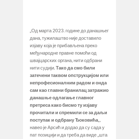
„Од марта 2023. године до данашњег
дана, тужилаштво није доставило
изјаву која је прибављена преко
међународне правне помоћи од
швајцарских органа, нити одбрани
нити судији.
Тако да смо били
затечени таквом опструкцијом или
непрофесионалним радом и онда
сам као главни бранилац затражио
данашње одлагање главног
претреса како бисмо ту изјаву
прочитали и спремили се за даљи
поступак и одбрану Ђоковића
„,
навео је Арсић и додао да су сада у
пат позицији и да треба да виде „шта