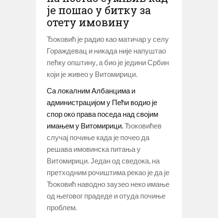
је пошао у битку за
отету имовину
Ђоковић је радио као матичар у селу
Гораждевац и никада није напуштао
пећку општину, а био је једини Србин
који је живео у Витомирици.
Са локалним Албанцима и
администрацијом у Пећи водио је
спор око права поседа над својим
имањем у Витомирици.
Ђоковићев
случај почиње када је почео да
решава имовинска питања у
Витомирици. Један од сведока, на
претходним рочиштима рекао је да је
Ђоковић наводно заузео неко имање
од његовог прадеде и отуда почиње
проблем.