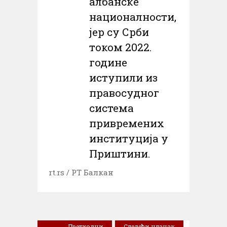
албанске
националности,
јер су Срби
током 2022.
године
иступили из
правосудног
система
привремених
институција у
Приштини.
rt.rs / РТ Балкан
Претходни
Следећи чланак