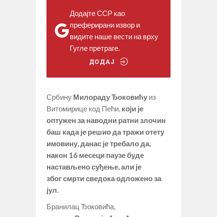
Додајте ССР као
преферирани извор и
видите наше вести на врху
Гугле претраге.
ДОДАЈ
Србину
Милораду Ђоковићу
из
Витомирице код Пећи,
који је
оптужен за наводни ратни злочин
баш када је решио да тражи отету
имовину, данас је требало да,
након 16 месеци паузе буде
настављено суђење, али је
због смрти сведока одложено за
јул.
Бранилац Ђоковића,