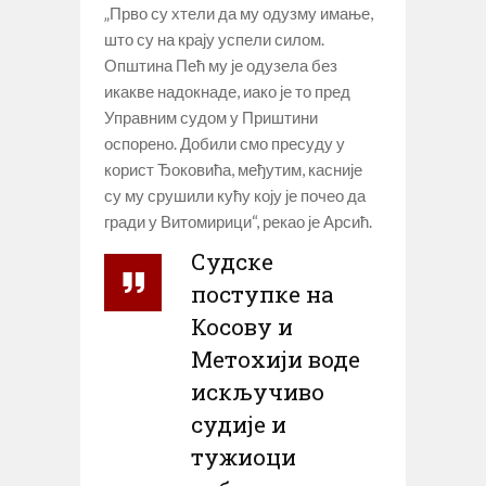
„Прво су хтели да му одузму имање,
што су на крају успели силом.
Општина Пећ му је одузела без
икакве надокнаде, иако је то пред
Управним судом у Приштини
оспорено. Добили смо пресуду у
корист Ђоковића, међутим, касније
су му срушили кућу коју је почео да
гради у Витомирици“, рекао је Арсић.
Судске
поступке на
Косову и
Метохији воде
искључиво
судије и
тужиоци