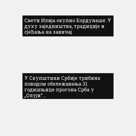
Свети Илија окупио Кордунаше: У
духу заједништва, традиције и
сјећања на завичај
У Скупштини Србије трибина
поводом обележавања 31.
годишњице прогона Срба у
„Олуји“...