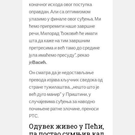
коначног исхода овог поступка
оправдан. Али са оптимизмом
улазимо у финале овог суђења. Ми
ћемо припремити наше завршне
речи, Милорад Ђоковић ће имати
шта да каже на тим завршним
претресима и већ тамо до средине
јула имаћемо пресуду“, рекао
је
Васић.
​Он сматра да је недостављање
превода изјава кључних сведока од
стране тужилаштва, „нешто што је
већ дуго манир“ у Приштини, у
случајевима суђења за наводно
почињене ратне злочине, преноси
РТС.
Одувек живео у Пећи,
па постао сумњив кад