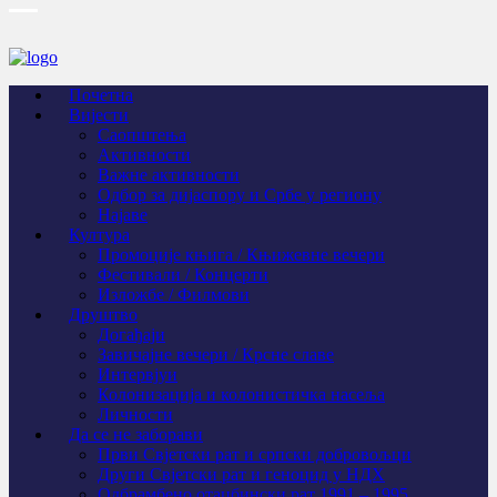
Почетна
Вијести
Саопштења
Активности
Важне активности
Одбор за дијаспору и Србе у региону
Најаве
Култура
Промоције књига / Књижевне вечери
Фестивали / Концерти
Изложбе / Филмови
Друштво
Догађаји
Завичајне вечери / Крсне славе
Интервјуи
Колонизација и колонистичка насеља
Личности
Да се не заборави
Први Свјeтски рат и српски добровољци
Други Свјетски рат и геноцид у НДХ
Одбрамбено отаџбински рат 1991 – 1995