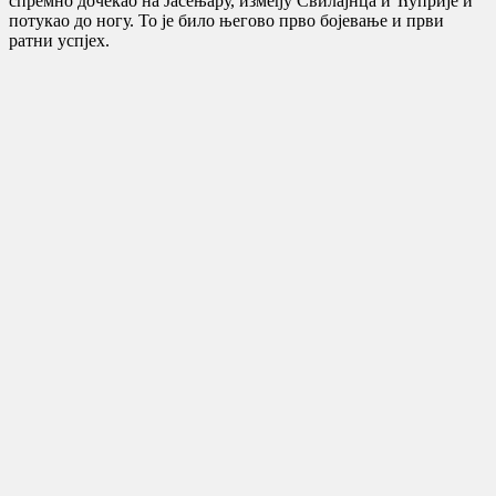
спремно дочекао на Јасењару, између Свилајнца и Ћуприје и
потукао до ногу. То је било његово прво бојевање и први
ратни успјех.