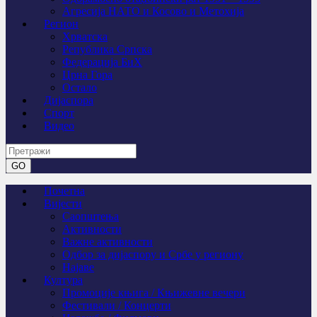
Агресија НАТО и Косово и Метохија
Регион
Хрватска
Република Српска
Федерација БиХ
Црна Гора
Остало
Дијаспора
Спорт
Видео
Почетна
Вијести
Саопштења
Активности
Важне активности
Одбор за дијаспору и Србе у региону
Најаве
Култура
Промоције књига / Књижевне вечери
Фестивали / Концерти