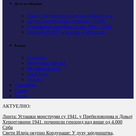
Да се не заборави
Први Свјeтски рат и српски добровољци
Други Свјетски рат и геноцид у НДХ
Одбрамбено отаџбински рат 1991 – 1995
Агресија НАТО и Косово и Метохија
Регион
Хрватска
Република Српска
Федерација БиХ
Црна Гора
Остало
Дијаспора
Спорт
Видео
АКТУЕЛНО:
Линта: Усташки монструми су 1941. у Пребиловцима и Доњој
Херцеговини 1941. починили геноцид над више од 4.000
Срба
Свети Илија окупио Кордунаше: У духу заједништва,