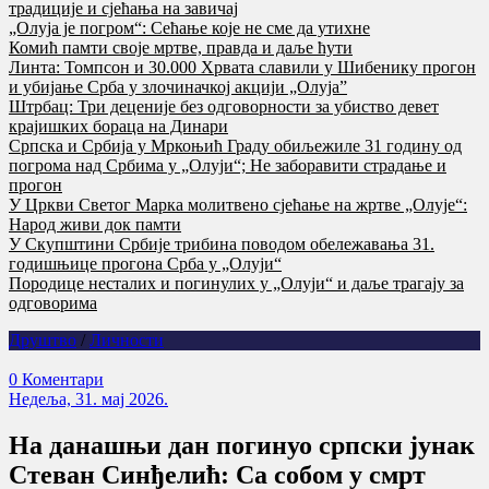
традиције и сјећања на завичај
„Олуја је погром“: Сећање које не сме да утихне
Комић памти своје мртве, правда и даље ћути
Линта: Томпсон и 30.000 Хрвата славили у Шибенику прогон
и убијање Срба у злочиначкој акцији „Олуја”
Штрбац: Три деценије без одговорности за убиство девет
крајишких бораца на Динари
Српска и Србија у Мркоњић Граду обиљежиле 31 годину од
погрома над Србима у „Олуји“; Не заборавити страдање и
прогон
У Цркви Светог Марка молитвено сјећање на жртве „Олује“:
Народ живи док памти
У Скупштини Србије трибина поводом обележавања 31.
годишњице прогона Срба у „Олуји“
Породице несталих и погинулих у „Олуји“ и даље трагају за
одговорима
Друштво
/
Личности
0 Коментари
Недеља, 31. мај 2026.
На данашњи дан погинуо српски јунак
Стеван Синђелић: Са собом у смрт