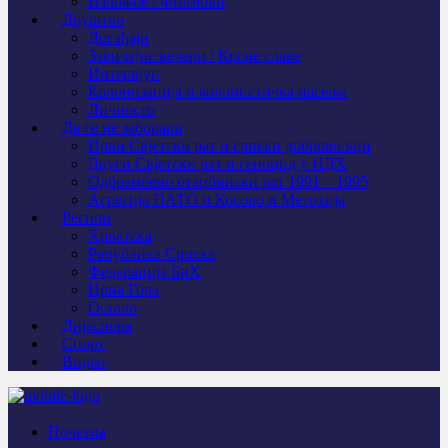
Изложбе / Филмови
Друштво
Догађаји
Завичајне вечери / Крсне славе
Интервјуи
Колонизација и колонистичка насеља
Личности
Да се не заборави
Први Свјeтски рат и српски добровољци
Други Свјетски рат и геноцид у НДХ
Одбрамбено отаџбински рат 1991 – 1995
Агресија НАТО и Косово и Метохија
Регион
Хрватска
Република Српска
Федерација БиХ
Црна Гора
Остало
Дијаспора
Спорт
Видео
Почетна