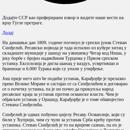
Додајте ССР као преферирани извор и видите наше вести на
врху Гугле претраге.
Додај
На данашњи дан 1809. године погинуо је српски јунак Стеван
Синђелић. Ресавски војвода је тада испалио из кубуре хитац у
складиште муниције у шанцу на узвишењу Чегар код Ниша, у
јеку борбе с бројно надмоћним Турцима у Првом српском
устанку. Експлозија је дигла шанац у ваздух, усмртивши и
браниоце и 6.000 Турака који су упали у утврђење.
Још прије него што ће подићи устанак, Карађорђе је прелазио
преко Велике Мораве и састајао се са Синђелићем и договарао
се о почетку устанка, па је он почео да прикупља народ
ресавског краја за устанак против османске власти. Чим је
објављен устанак у Орашцу, Карађорђе је о томе обавијестио
Стевана Синђелића.
Синђелић је одмах побунио цијелу Ресаву. Османлије, који су
били у Ћуприји, чим су чули за устанак Срба крећу против
устаника. Стеван Синђелић је то на вријеме сазнао, па их је