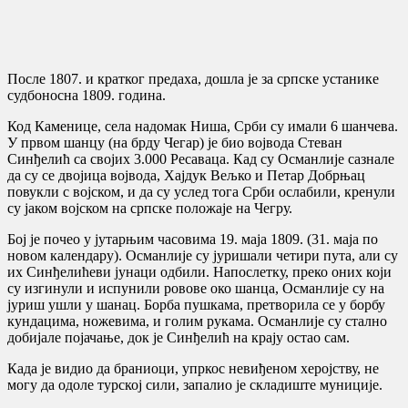
После 1807. и кратког предаха, дошла је за српске устанике
судбоносна 1809. година.
Код Каменице, села надомак Ниша, Срби су имали 6 шанчева.
У првом шанцу (на брду Чегар) је био војвода Стеван
Синђелић са својих 3.000 Ресаваца. Кад су Османлије сазнале
да су се двојица војвода, Хајдук Вељко и Петар Добрњац
повукли с војском, и да су услед тога Срби ослабили, кренули
су јаком војском на српске положаје на Чегру.
Бој је почео у јутарњим часовима 19. маја 1809. (31. маја по
новом календару). Османлије су јуришали четири пута, али су
их Синђелићеви јунаци одбили. Напослетку, преко оних који
су изгинули и испунили ровове око шанца, Османлије су на
јуриш ушли у шанац. Борба пушкама, претворила се у борбу
кундацима, ножевима, и голим рукама. Османлије су стално
добијале појачање, док је Синђелић на крају остао сам.
Када је видио да браниоци, упркос невиђеном херојству, не
могу да одоле турској сили, запалио је складиште муниције.