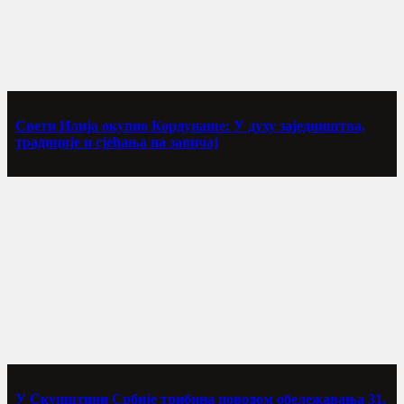
Свети Илија окупио Кордунаше: У духу заједништва,
традиције и сјећања на завичај
У Скупштини Србије трибина поводом обележавања 31.