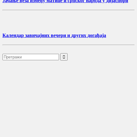
Јачање веза између матице и српског народа у дијаспори
Календар завичајних вечери и других догађаја