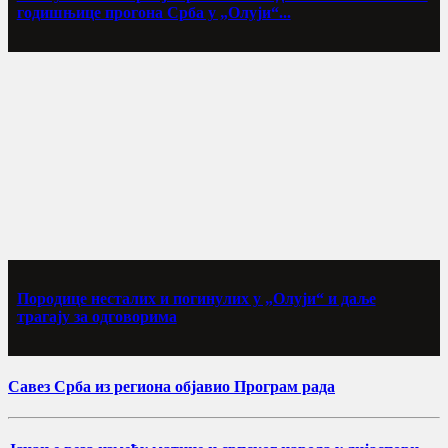
годишњице прогона Срба у „Олуји“...
Породице несталих и погинулих у „Олуји“ и даље
трагају за одговорима
Савез Срба из региона објавио Програм рада