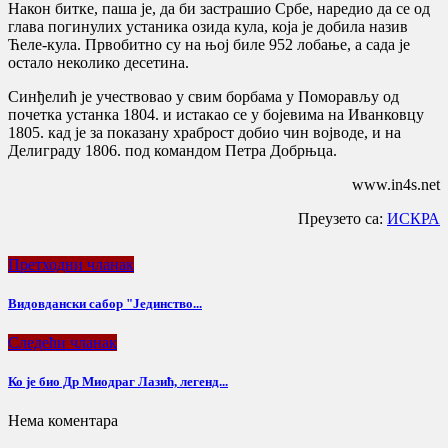
Након битке, паша је, да би застрашио Србе, наредио да се од
глава погинулих устаника озида кула, која је добила назив
Ћеле-кула. Првобитно су на њој биле 952 лобање, а сада је
остало неколико десетина.
Синђелић је учествовао у свим борбама у Поморављу од
почетка устанка 1804. и истакао се у бојевима на Иванковцу
1805. кад је за показану храброст добио чин војводе, и на
Делиграду 1806. под командом Петра Добрњца.
www.in4s.net
Преузето са:
ИСКРА
Претходни чланак
Видовдански сабор "Јединство...
Следећи чланак
Ко је био Др Миодраг Лазић, легенд...
Нема коментара