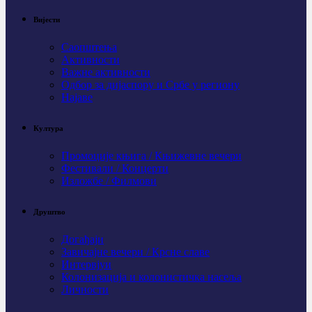
Вијести
Саопштења
Активности
Важне активности
Одбор за дијаспору и Србе у региону
Најаве
Култура
Промоције књига / Књижевне вечери
Фестивали / Концерти
Изложбе / Филмови
Друштво
Догађаји
Завичајне вечери / Крсне славе
Интервјуи
Колонизација и колонистичка насеља
Личности