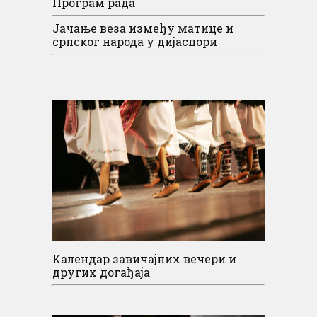
Програм рада
Јачање веза између матице и
српског народа у дијаспори
Календар завичајних вечери и
других догађаја