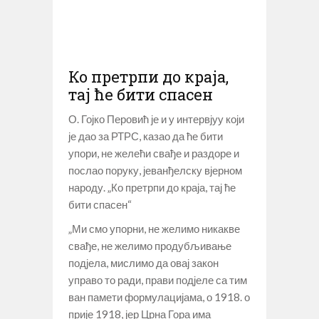
Ко претрпи до краја,
тај ће бити спасен
О. Гојко Перовић је и у интервјуу који
је дао за РТРС, казао да ће бити
упори, не желећи свађе и раздоре и
послао поруку, јеванђелску вјерном
народу. „Ко претрпи до краја, тај ће
бити спасен“
„Ми смо упорни, не желимо никакве
свађе, не желимо продубљивање
подјела, мислимо да овај закон
управо то ради, прави подјеле са тим
ван памети формулацијама, о 1918. о
прије 1918, јер Црна Гора има