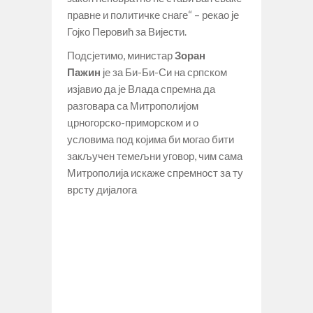
правне и политичке снаге“ – рекао је
Гојко Перовић за Вијести.
Подсјетимо, министар
Зоран
Пажин
је за Би-Би-Си на српском
изјавио да је Влада спремна да
разговара са Митрополијом
црногорско-приморском и о
условима под којима би могао бити
закључен темељни уговор, чим сама
Митрополија искаже спремност за ту
врсту дијалога