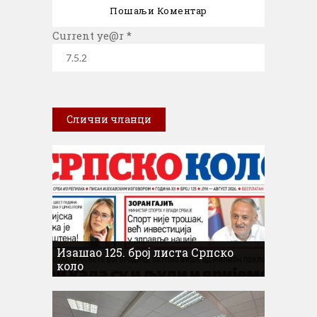
Current ye@r
*
Слични чланци
Изашао 125. број листа Српско
коло