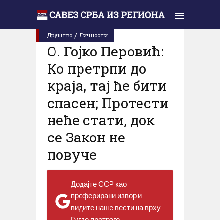
Уторак, 14. јануар 2020.
/
Друштво
Личности
О. Гојко Перовић:
Ко претрпи до
краја, тај ће бити
спасен; Протести
неће стати, док
се Закон не
повуче
Додајте ССР као
преферирани извор и
видите наше вести на врху
Гугле претраге.