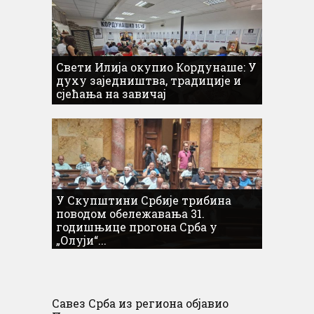
Свети Илија окупио Кордунаше: У
духу заједништва, традиције и
сјећања на завичај
У Скупштини Србије трибина
поводом обележавања 31.
годишњице прогона Срба у
„Олуји“...
Савез Срба из региона објавио