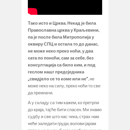
Тако исто и Црква. Некад је била
Православна црква у Краљевини,
па је после била Митрополија у
оквиру СПЦ и остала то до данас,
не може неко преко ноћи, у два
сата по поноћи, сам за себе, без
консултација са било ким, и под
геслом нашг предсједника
„свидјело се то коме или не“
, не
може неко на силу, преко ноћи то све
да преиначи.
А у складу са тим кажем, ко претрпи
до краја, тај ће бити спасен. Ми знамо
судбу и све што нас чека, страх нам
неће заледити груди, волови јарам