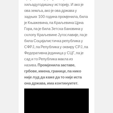
хиљадугодишњу историју. И ако је
ова земља, ако је ова држава у
задњих 100 година промјенила, била
је Књажевина, па Краљевина Црна
Гора, па је била Зетска бановина у
склопу Краљевине Југославије, па је
била Социјалистичка република у
СФРЈ, па Република у оквиру СРЈ, па
Федеративна јединица у СЦГ, па је
сад и то Република макла из
назива.
Промјенила заставе,
грбове, имена, границе, па нико
није луд да каже да то није иста
она држава, има континуитет.