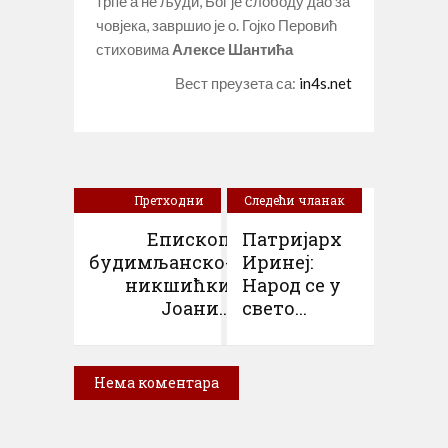
трпе а не људи, Бог је слободу дао за
човјека, завршио је о. Гојко Перовић
стиховима
Алексе Шантића
Вест преузета са:
in4s.net
Претходни
Следећи чланак
чланак
Епископ
Патријарх
будимљанско-
Иринеј:
никшићки
Народ се у
Јоани...
свето...
Нема коментара