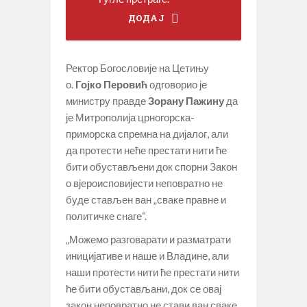
ДОДАЈ
Ректор Богословије на Цетињу
о.
Гојко Перовић
одговорио је
министру правде
Зорану Пажину
да
је Митрополија црногорска-
приморска спремна на дијалог, али
да протести неће престати нити ће
бити обустављени док спорни Закон
о вјероисповијести неповратно не
буде стављен ван „сваке правне и
политичке снаге“.
„Можемо разговарати и разматрати
иницијативе и наше и Владине, али
наши протести нити ће престати нити
ће бити обустављани, док се овај
закон неповратно не стави ван сваке