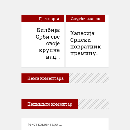
Претходни
Следећи чланак
чланак
Билбија:
Калесија:
Срби све
Српски
своје
повратник
крупне
премину...
нац...
Нема коментара
Напишите коментар