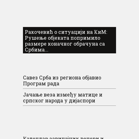
Ракочевић о ситуацији на КиМ:
Рушење објеката попримило
размере коначног обрачуна са
Србима...
Савез Срба из региона објавио
Програм рада
Јачање веза између матице и
српског народа у дијаспори
Календар завичајних вечери и