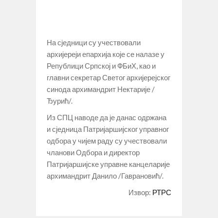
На сједници су учествовали
архијереји епархија које се налазе у
Републици Српској и ФБиХ, као и
главни секретар Светог архијерејског
синода архимандрит Нектарије /
Ђурић/.
Из СПЦ наводе да је данас одржана
и сједница Патријаршијског управног
одбора у чијем раду су учествовали
чланови Одбора и директор
Патријаршијске управне канцеларије
архимандрит Данило /Гаврановић/.
Извор:
РТРС