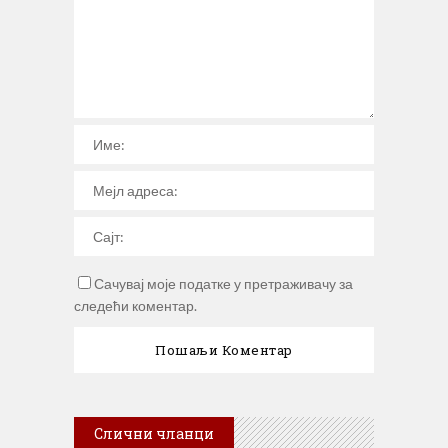
Сачувај моје податке у претраживачу за
следећи коментар.
Слични чланци