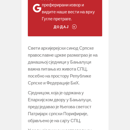
преферирани извор и
видите наше вести на врху
Гугле претраге.
ДОДАЈ
Свети архијерејски синод Српске
православне цркве разматрао је на
данашњој сједници у Бањалуци
важна питања из живота СПЦ,
посебно на простору Републике
Српске и Федерације БиХ.
Сједницом, која је одржана у
Епархијском двору у Бањалуци,
предсједавао је Његова светост
Патријарх српски Порифирије,
објављено је на сајту СПЦ.