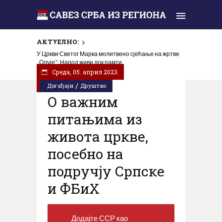
АКТУЕЛНО:
У Цркви Светог Марка молитвено сјећање на жртве
„Олује“: Народ живи док памти
Cреда, 05. април 2023.
/
Догађаји
Друштво
О важним
питањима из
живота цркве,
посебно на
подручју Српске
и ФБиХ
Додајте ССР као