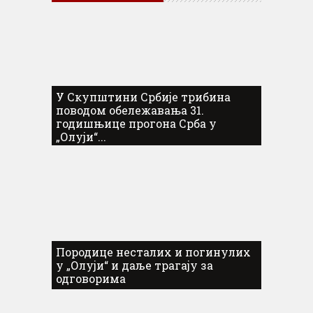
У Скупштини Србије трибина
поводом обележавања 31.
годишњице прогона Срба у
„Олуји“...
Породице несталих и погинулих
у „Олуји“ и даље трагају за
одговорима