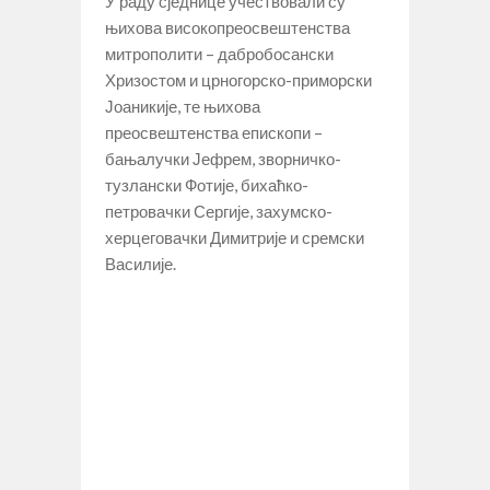
У раду сједнице учествовали су
њихова високопреосвештенства
митрополити – дабробосански
Хризостом и црногорско-приморски
Јоаникије, те њихова
преосвештенства епископи –
бањалучки Јефрем, зворничко-
тузлански Фотије, бихаћко-
петровачки Сергије, захумско-
херцеговачки Димитрије и сремски
Василије.