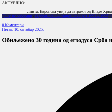
АКТУЕЛНО:
Линта: Европска унија да затражи од Владе Хрва
Да се не заборави
/
Одбрамбено – отаџбински рат 1991 – 1995
0 Коментари
Петак, 10. октобар 2025.
Обиљежено 30 година од егзодуса Срба 