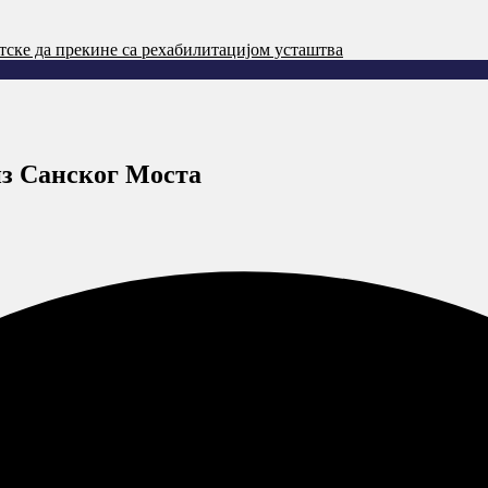
тске да прекине са рехабилитацијом усташтва
из Санског Моста