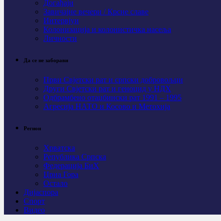
Догађаји
Завичајне вечери / Крсне славе
Интервјуи
Колонизација и колонистичка насеља
Личности
Да се не заборави
Први Свјeтски рат и српски добровољци
Други Свјетски рат и геноцид у НДХ
Одбрамбено отаџбински рат 1991 – 1995
Агресија НАТО и Косово и Метохија
Регион
Хрватска
Република Српска
Федерација БиХ
Црна Гора
Остало
Дијаспора
Спорт
Видео