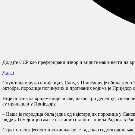
Додајте ССР као преферирани извор и видите наше вести на врх
Додај
Спуштањем ружа и вијенца у Сану, у Приједору је обиљежено 30
октобра, породице погинулих и прогнаних којима је Приједор 
Није истина да вријеме лијечи све, након три деценије, свједо
су пронашли у Приједору.
– Наша је породица била једна од најстаријих породица у Санск
овдје у Гомејници сам се настанио стално – прича Радослав Ра
Страх и неизвјесност проживљавао је тада као седмогодишња