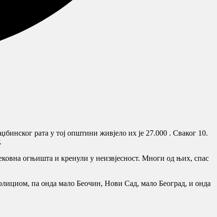
инског рата у тој општини живјело их је 27.000 . Сваког 10.
.
вјековна огњишта и кренули у неизвјесност. Многи од њих, спас
колициом, па онда мало Беочин, Нови Сад, мало Београд, и онда