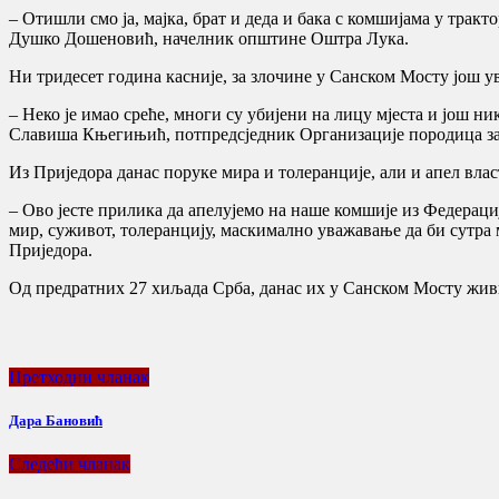
– Отишли смо ја, мајка, брат и деда и бака с комшијама у тракт
Душко Дошеновић, начелник општине Оштра Лука.
Ни тридесет година касније, за злочине у Санском Мосту још ув
– Неко је имао среће, многи су убијени на лицу мјеста и још н
Славиша Књегињић, потпредсједник Организације породица за
Из Приједора данас поруке мира и толеранције, али и апел вла
– Ово јесте прилика да апелујемо на наше комшије из Федераци
мир, суживот, толеранцију, маскимално уважавање да би сутра
Приједора.
Од предратних 27 хиљада Срба, данас их у Санском Мосту жив
Претходни чланак
Дара Бановић
Следећи чланак