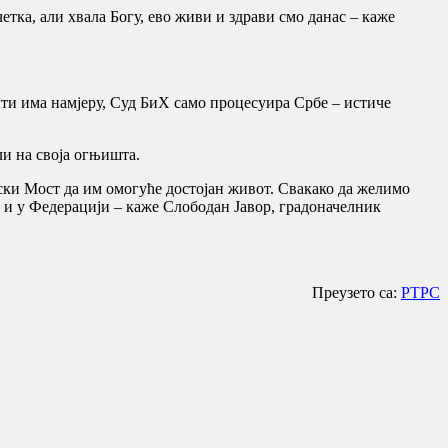
четка, али хвала Богу, ево живи и здрави смо данас – каже
нити има намјеру, Суд БиХ само процесуира Србе – истиче
ли на своја огњишта.
нски Мост да им омогуће достојан живот. Свакако да желимо
 и у Федерацији – каже Слободан Јавор, градоначелник
Преузето са:
РТРС