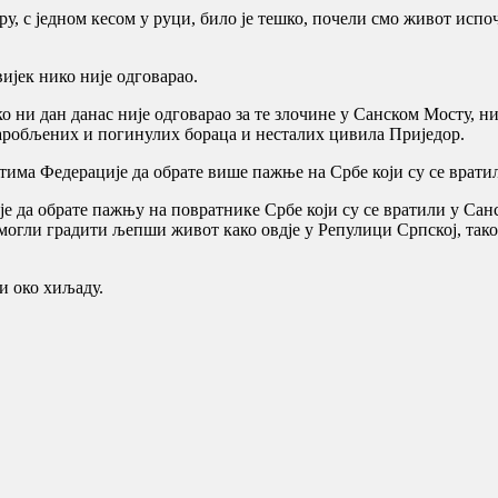
ору, с једном кесом у руци, било је тешко, почели смо живот испо
ијек нико није одговарао.
ико ни дан данас није одговарао за те злочине у Санском Мосту, 
робљених и погинулих бораца и несталих цивила Приједор.
стима Федерације да обрате више пажње на Србе који су се врати
је да обрате пажњу на повратнике Србе који су се вратили у Са
 могли градити љепши живот како овдје у Репулици Српској, тако
и око хиљаду.