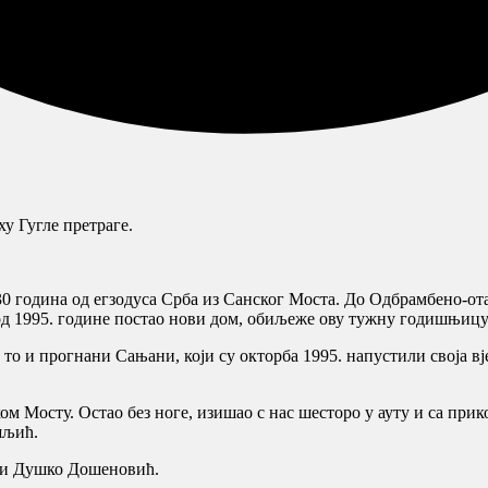
у Гугле претраге.
 година од егзодуса Срба из Санског Моста. До Одбрамбено-отаџб
од 1995. године постао нови дом, обиљеже ову тужну годишњицу
че то и прогнани Сањани, који су окторба 1995. напустили своја 
ом Мосту. Остао без ноге, изишао с нас шесторо у ауту и са при
шљић.
к и Душко Дошеновић.