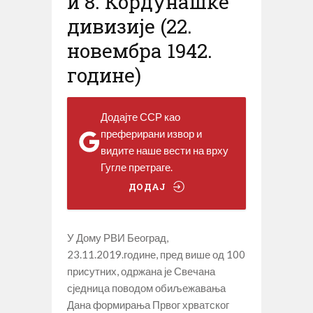
и 8. Кордунашке
дивизије (22.
новембра 1942.
године)
Додајте ССР као
преферирани извор и
видите наше вести на врху
Гугле претраге.
ДОДАЈ
У Дому РВИ Београд,
23.11.2019.године, пред више од 100
присутних, одржана је Свечана
сједница поводом обиљежавања
Дана формирања Првог хрватског