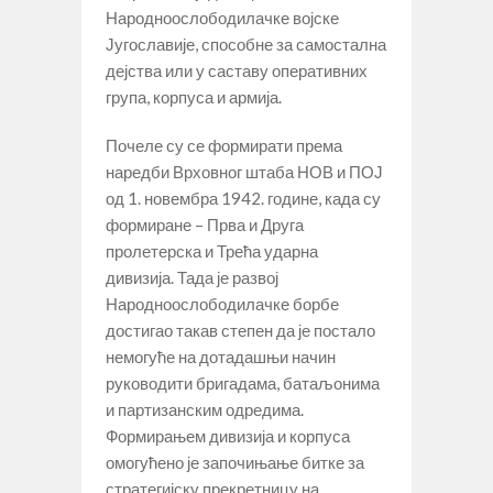
Народноослободилачке војске
Југославије, способне за самостална
дејства или у саставу оперативних
група, корпуса и армија.
Почеле су се формирати према
наредби Врховног штаба НОВ и ПОЈ
од 1. новембра 1942. године, када су
формиране – Прва и Друга
пролетерска и Трећа ударна
дивизија. Тада је развој
Народноослободилачке борбе
достигао такав степен да је постало
немогуће на дотадашњи начин
руководити бригадама, батаљонима
и партизанским одредима.
Формирањем дивизија и корпуса
омогућено је започињање битке за
стратегијску прекретницу на