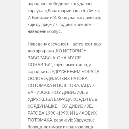
народноослободилачког ударног
корпуса и Дана формирања 6. Личке,
7. Банијске и 8. Кордунашке дивизије,
које су прије 77. година и чиниле
наведени корпус.
Наведену свечаност – активност, као
дио програма „КО ИСТОРИЈУ
ЗАБОРАВЉА, ОНА МУ СЕ
ПОНАВЉА“, којег самостално, у
сарадњи са УДРУЖЕЊЕМ БОРАЦА
ОСЛОБОДИЛАЧКИХ РАТОВА,
ПОТОМАКА И ПОШТОВАЛАЦА 7.
БАНИЈСКЕ НОУ ДИВИЗИЈЕ и
УДРУЖЕЊА БОРАЦА КОРДУНА, 8.
КОРДУНАШКЕ НОУ ДИВИЗИЈЕ,
РАТОВА 1990–1999. И ЊИХОВИХ
ПОТОМАКА, реализује Удружење
бораца, потомака и поштовалаца