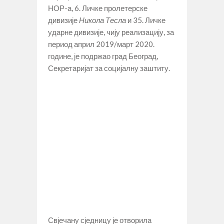
НОР-а, 6. Личке пролетерске
дивизије
Никола Тесла
и 35. Личке
ударне дивизије, чију реализацију, за
период април 2019/март 2020.
године, је подржао град Београд,
Секретаријат за социјалну заштиту.
Свјечану сједницу је отворила