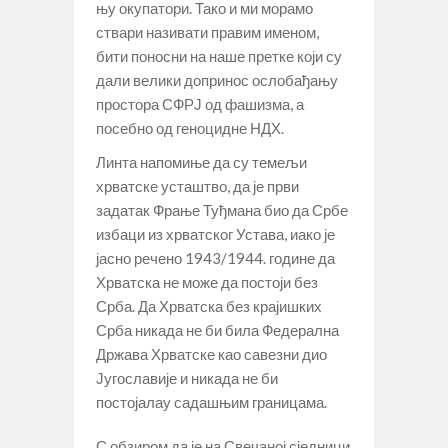
њу окупатори. Тако и ми морамо
ствари називати правим именом,
бити поносни на наше претке који су
дали велики допринос ослобађању
простора СФРЈ од фашизма, а
посебно од геноцидне НДХ.
Линта напомиње да су темељи
хрватске усташтво, да је први
задатак Фрање Туђмана био да Србе
избаци из хрватског Устава, иако је
јасно речено 1943/1944. године да
Хрватска не може да постоји без
Срба. Да Хрватска без крајишких
Срба никада не би била Федерална
Држава Хрватске као савезни дио
Југославије и никада не би
постојалау садашњим границама.
С обзиром да је на Свечаној сједници