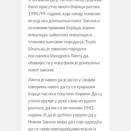
било присутно много бораца ратова
1990/99. године, који чекају коначан
исход око доношења новог Закона о
основним правима бораца, војних
инвалида, цивилних инвалида и
чланова њихових породица, Ђуро
Шкаљац је замолио народног
посланика Миодрага Линту да
обавијести у којој фази је доношење
новог закона.
Линта је навео да је јасно у својим
говорима навео да су се крајишки
борци часно и поштено борили. Да су
узели оружје у руке само из једног
разлога, да им се не понови 1941.
година. И да је дубоко увјерен да у
Новом Закону мора да стоји одредба
да се свим припадницима војске и