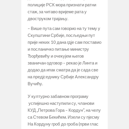
полиције РСК мора признати ратни
стаж, за читаво вријеме рата у
двоструком трајању.
– Више пута сам говорио на ту тему у
Скупштини Србије, посљедњи пут
прије неких 10 дана гдје сам поставио
и посланичко питање министру
Ђорђевићу и очекујем његов
званичан одговор – рекао је Линта и
додао да ипак сматра да је сада све
на предјседнику Србије Александру
Вучићу.
У културно забавном програму
успијешно наступили су, чланови
КУД „Петрова Гора – Кордун“, на челу
са Стевом Бекићем. Изели су пјесму
На Кордуну гроб до гроба (први глас