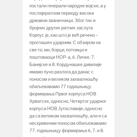
постали генерали народне војске, а у
послијератном периоду високи
државни званичници. Због тих и
бројних других ратних заслуга
Корпус је, као што је већ речено –
проглашен ударним. С обзиром на
све то, ми, борци, потомци и
поштоваоци НОР-а, 6. Личке. 7.
Банијске и 8. Кордунашке дивизије
имамо пуно разлога да данас с
поносом и великом захвалношћу
обиљежавамо 77 годишњицу
формирања Првог корпуса НОВ
Хрватске, односно, Четвртог ударног
корпуса НОВ Југославије, односно
да са великом захвалношћу, али и са
нескривеним поносом обиљежавамо
77. годишњицу формирања 6, 7. и 8.