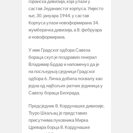
горанска дивизија, која улази у
састав Једанаестог корпуса. Умјесто
ње, 30. јануара 1944. у састав
Корпуса улази новоформирана 34.
жумберачка дивизија, а 8. фебруара
и новоформирана.
У име Градског одбора Савеза
бораца скуп је поздравио генерал
Владимир Брдар и напоменуо да је
на посљедњој сједници Градског
одбора 6. Личка добила похвалу као
једна од најбољих ратних јединица у
Савезу бораца Београда.
Предсједник 8. Кордунашке дивизије,
Ђуро Шкаљац је представио
присутнима пуковника Мирка
Цревара борца 8. Кордунашке