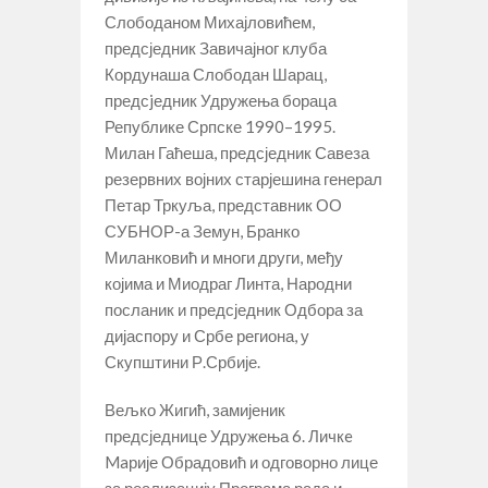
Слободаном Михајловићем,
предсједник Завичајног клуба
Кордунаша Слободан Шарац,
предсjедник Удружења бораца
Републике Српске 1990–1995.
Милан Гаћеша, предсједник Савеза
резервних војних старјешина генерал
Петар Тркуља, представник ОО
СУБНОР-а Земун, Бранко
Миланковић и многи други, међу
којима и Миодраг Линта, Народни
посланик и предсједник Одбора за
дијаспору и Србе региона, у
Скупштини Р.Србије.
Вељко Жигић, замијеник
предсједнице Удружења 6. Личкe
Maрије Обрадовић и одговорно лице
за реализацију Програма рада и