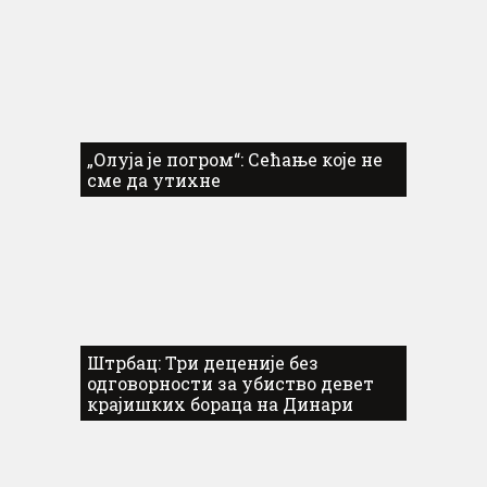
„Олуја је погром“: Сећање које не
сме да утихне
Штрбац: Три деценије без
одговорности за убиство девет
крајишких бораца на Динари