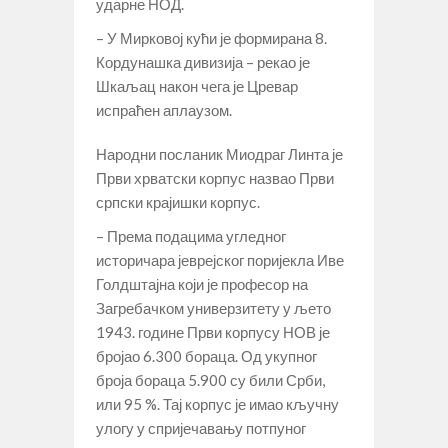
ударне НОД.
– У Мирковој кући је формирана 8.
Кордунашка дивизија – рекао је
Шкаљац након чега је Цревар
испраћен аплаузом.
Народни посланик Миодраг Линта је
Први хрватски корпус назвао Први
српски крајишки корпус.
– Према подацима угледног
историчара јеврејског поријекла Иве
Голдштајна који је професор на
Загребачком универзитету у љето
1943. године Први корпусу НОВ је
бројао 6.300 бораца. Од укупног
броја бораца 5.900 су били Срби,
или 95 %. Тај корпус је имао кључну
улогу у спријечавању потпуног