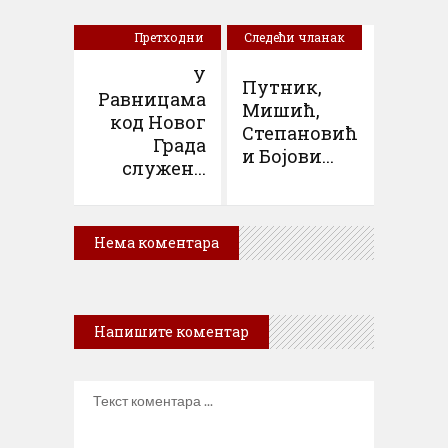
Претходни
Следећи чланак
чланак
У
Путник,
Равницама
Мишић,
код Новог
Степановић
Града
и Бојови...
служен...
Нема коментара
Напишите коментар