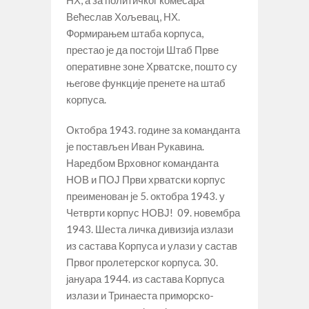
Већеслав Хољевац, НХ.
Формирањем штаба корпуса,
престао је да постоји Штаб Прве
оперативне зоне Хрватске, пошто су
његове функције пренете на штаб
корпуса.
Октобра 1943. године за команданта
је постављен Иван Рукавина.
Наредбом Врховног команданта
НОВ и ПОЈ Први хрватски корпус
преименован је 5. октобра 1943. у
Четврти корпус НОВЈ! 09. новембра
1943. Шеста личка дивизија излази
из састава Корпуса и улази у састав
Првог пролетерског корпуса. 30.
јануара 1944. из састава Корпуса
излази и Тринаеста приморско-