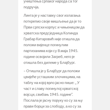
уништења српаког народа са тог
подручја.
Линта је у наставку свог излагања
поткрепио своје мишљење да је то
Први српски корпус и чињеницом да
хрватска предсједница Колинда
Грабар Китаровић није отишла да
положи вијенце погинулим
партизанима који су 8.маја 1945.
године освојили Загреб, него је
отишла без дилеме у Блајбург.
– Отишла је у Блајбург да положи
цвијеће усташким злочинцима, на
таблу на којој врло јасно пише: „ У
част и славу погинулој хрватској
војсци, свибањ 1945. године“.
Послала је јасну поруку ко су за њу
прави борци за слободу, а ко су за