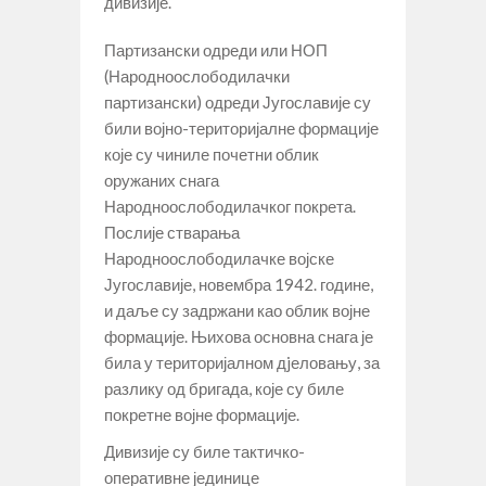
дивизије.
Партизански одреди или НОП
(Народноослободилачки
партизански) одреди Југославије су
били војно-територијалне формације
које су чиниле почетни облик
оружаних снага
Народноослободилачког покрета.
Послије стварања
Народноослободилачке војске
Југославије, новембра 1942. године,
и даље су задржани као облик војне
формације. Њихова основна снага је
била у територијалном дjеловању, за
разлику од бригада, које су биле
покретне војне формације.
Дивизије су биле тактичко-
оперативне јединице