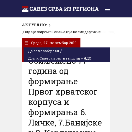
АКТУЕЛНО:
„Олуја је погром“: Сећање које не сме да утихне
Cреда, 27. новембар 2019.
/
Да се не заборави
Oбиљежено 77
Други Свјетски рат и геноцид у НДХ
година од
формирање
Првог хрватског
корпуса и
формирања 6.
Личке, 7.Банијске