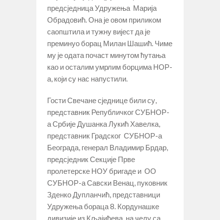
предсједница Удружења Марија
Обрадовић. Она је овом приликом
саопштила и тужну вијест да је
преминуо борац Милан Шашић. Чиме
му је одата почаст минутом ћутања
као и осталим умрлим борцима НОР-
а, који су нас напустили.
Гости Свечане сједнице били су,
представник Републичког СУБНОР-
а Србије Душанка Лукић Хавелка,
представник Градског СУБНОР-а
Београда, генерал Владимир Брдар,
предсједник Секције Прве
пролетерске НОУ бригаде и ОО
СУБНОР-а Савски Венац, пуковник
Зденко Дупланчић, представници
Удружења бораца 8. Кордунашке
дивизије из Кљајићева, на челу са