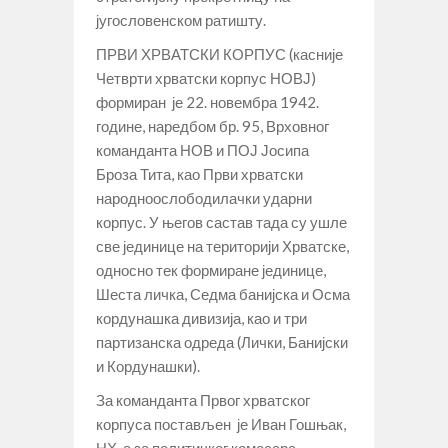
југословенском ратишту.
ПРВИ ХРВАТСКИ КОРПУС (касније
Четврти хрватски корпус НОВЈ)
формиран је 22. новембра 1942.
године, наредбом бр. 95, Врховног
команданта НОВ и ПОЈ Јосипа
Броза Тита, као Први хрватски
народноослободилачки ударни
корпус. У његов састав тада су ушле
све јединице на територији Хрватске,
односно тек формиране јединице,
Шеста личка, Седма банијска и Осма
кордунашка дивизија, као и три
партизанска одреда (Лички, Банијски
и Кордунашки).
За команданта Првог хрватског
корпуса постављен је Иван Гошњак,
НХ, а за политичког комесара