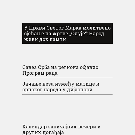
У Цркви Светог Марка молитвено
сјећање на жртве „Олује“: Народ
живи док памти
Савез Срба из региона објавио
Програм рада
Јачање веза између матице и
српског народа у дијаспори
Календар завичајних вечери и
других догађаја