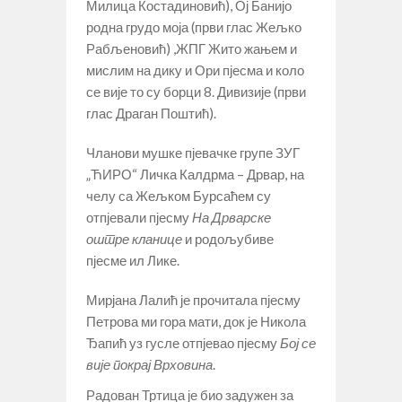
Милица Костадиновић), Ој Банијо
родна грудо моја (први глас Жељко
Рабљеновић) ,ЖПГ Жито жањем и
мислим на дику и Ори пјесма и коло
се вије то су борци 8. Дивизије (први
глас Драган Поштић).
Чланови мушке пјевачке групе ЗУГ
„ЋИРО“ Личка Калдрма – Дрвар, на
челу са Жељком Бурсаћем су
отпјевали пјесму
На Дрварске
оштре кланице
и родољубиве
пјесме ил Лике.
Мирјана Лалић је прочитала пјесму
Петрова ми гора мати, док је Никола
Ђапић уз гусле отпјевао пјесму
Бој се
вије покрај Врховина
.
Радован Тртица је био задужен за