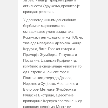
активности Удружења, прочитао је
пригодан реферат.
У двоипогодишњим даноноћним
борбама и маршевима за
остваривање улоге и задатака
Корпуса, у антифашистичкој НОБ-и,
хиљаде младића и дјевојака Баније,
Кордуна, Лике, Горског котара и
Приморја, Жумберка, Покупља и
Посавине, Цазинске Крајине итд,
изгубило је своје младе животе и то
од Петрове и Зринске горе и
Плитвичких језера до Дрвара,
Неретве и Сутјеске, Мославине и
Билогоре, Метлике, Жумберка и
Илирске Бистрице, а десетине
припадника Корпуса проглашени су
народним херојима. Многи су