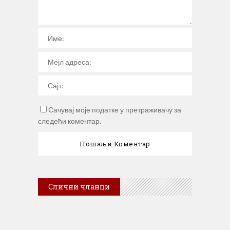
Сачувај моје податке у претраживачу за
следећи коментар.
Слични чланци