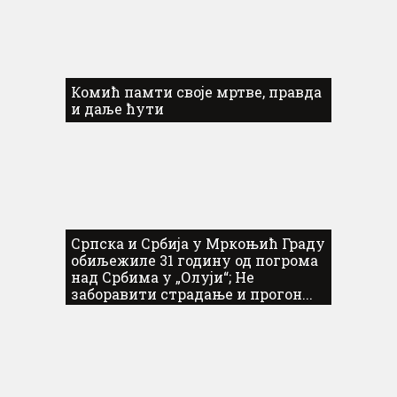
Комић памти своје мртве, правда
и даље ћути
Српска и Србија у Мркоњић Граду
обиљежиле 31 годину од погрома
над Србима у „Олуји“; Не
заборавити страдање и прогон...