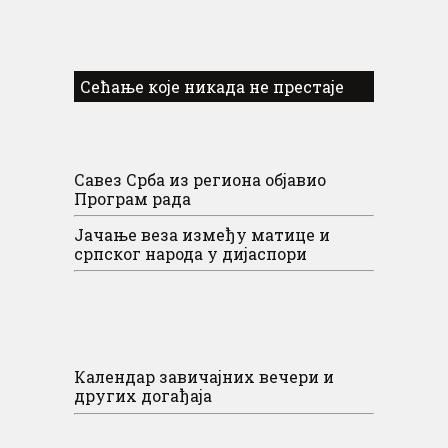
Сећање које никада не престаје
Савез Срба из региона објавио
Програм рада
Јачање веза између матице и
српског народа у дијаспори
Календар завичајних вечери и
других догађаја