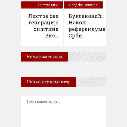
Претходни
Следећи чланак
чланак
Лист за све
Вуксановић:
генерације
Након
општине
референдума
Бис...
Срби...
Нема коментара
Напишите коментар