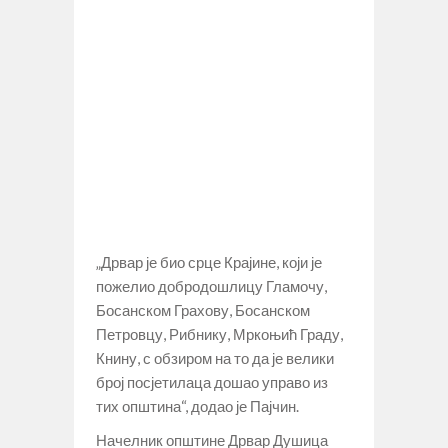
„Дрвар је био срце Крајине, који је
пожелио добродошлицу Гламочу,
Босанском Грахову, Босанском
Петровцу, Рибнику, Мркоњић Граду,
Книну, с обзиром на то да је велики
број посјетилаца дошао управо из
тих општина“, додао је Пајчин.
Начелник општине Дрвар Душица