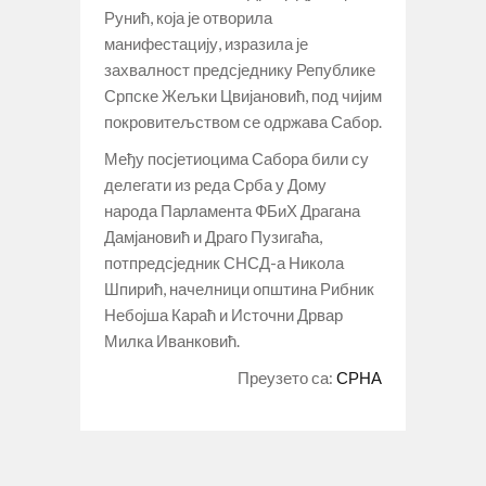
Рунић, која је отворила
манифестацију, изразила је
захвалност предсједнику Републике
Српске Жељки Цвијановић, под чијим
покровитељством се одржава Сабор.
Међу посјетиоцима Сабора били су
делегати из реда Срба у Дому
народа Парламента ФБиХ Драгана
Дамјановић и Драго Пузигаћа,
потпредсједник СНСД-а Никола
Шпирић, начелници општина Рибник
Небојша Караћ и Источни Дрвар
Милка Иванковић.
Преузето са:
СРНА