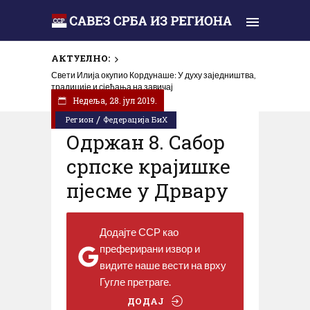
АКТУЕЛНО:
Свети Илија окупио Кордунаше: У духу заједништва,
традиције и сјећања на завичај
Недеља, 28. јул 2019.
/
Регион
Федерација БиХ
Одржан 8. Сабор
српске крајишке
пјесме у Дрвару
Додајте ССР као
преферирани извор и
видите наше вести на врху
Гугле претраге.
ДОДАЈ