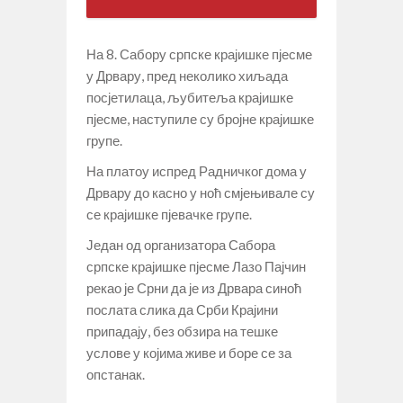
На 8. Сабору српске крајишке пјесме
у Дрвару, пред неколико хиљада
посјетилаца, љубитеља крајишке
пјесме, наступиле су бројне крајишке
групе.
На платоу испред Радничког дома у
Дрвару до касно у ноћ смјењивале су
се крајишке пјевачке групе.
Један од организатора Сабора
српске крајишке пјесме Лазо Пајчин
рекао је Срни да је из Дрвара синоћ
послата слика да Срби Крајини
припадају, без обзира на тешке
услове у којима живе и боре се за
опстанак.