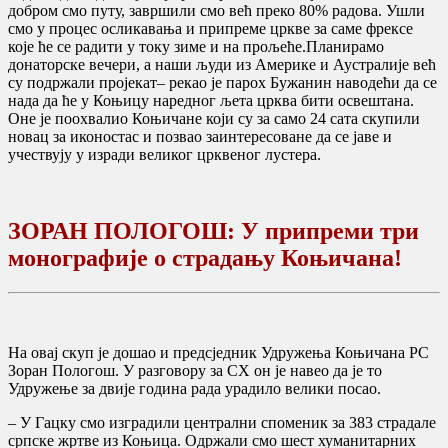
добром смо путу, завршили смо већ преко 80% радова. Ушли
смо у процес осликавања и припреме цркве за саме фрексе
које ће се радити у току зиме и на прољеће.Планирамо
донаторске вечери, а наши људи из Америке и Аустралије већ
су подржали пројекат– рекао је парох Бужанин наводећи да се
нада да ће у Коњицу наредног љета црква бити освештана.
Оне је поохвалио Коњичане који су за само 24 сата скупили
новац за иконостас и позвао заинтересоване да се јаве и
учествују у изради великог црквеног лустера.
ЗОРАН ПОЛОГОШ: У припреми три
монографије о страдању Коњичана!
На овај скуп је дошао и предсједник Удружења Коњичана РС
Зоран Пологош. У разговору за СХ он је навео да је то
Удружење за двије година рада урадило велики посао.
– У Гацку смо изградили централни споменик за 383 страдале
српске жртве из Коњица. Одржали смо шест хуманитарних