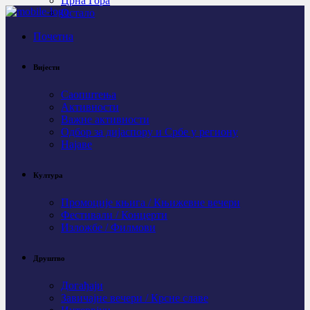
Црна Гора
Остало
Почетна
Вијести
Саопштења
Активности
Важне активности
Одбор за дијаспору и Србе у региону
Најаве
Култура
Промоције књига / Књижевне вечери
Фестивали / Концерти
Изложбе / Филмови
Друштво
Догађаји
Завичајне вечери / Крсне славе