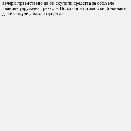
вечери првенствено да би скупили средства за обољеле
чланове удружења– рекао је Пологош и позвао све Коњичане
да се укључе у важан пројекат.