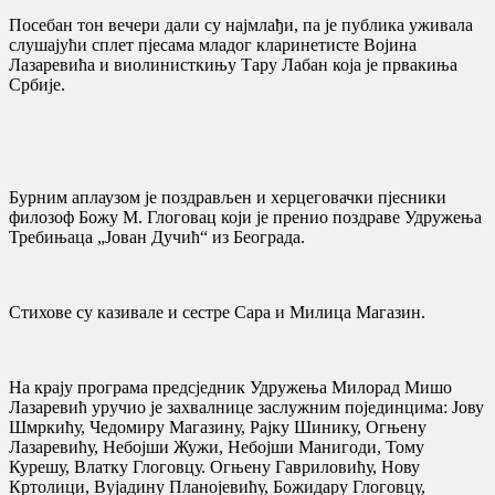
Посебан тон вечери дали су најмлађи, па је публика уживала
слушајући сплет пјесама младог кларинетисте Војина
Лазаревића и виолинисткињу Тару Лабан која је првакиња
Србије.
Бурним аплаузом је поздрављен и херцеговачки пјесники
филозоф Божу М. Глоговац који је пренио поздраве Удружења
Требињаца „Јован Дучић“ из Београда.
Стихове су казивале и сестре Сара и Милица Магазин.
На крају програма предсједник Удружења Милорад Мишо
Лазаревић уручио је захвалнице заслужним појединцима: Јову
Шмркићу, Чедомиру Магазину, Рајку Шинику, Огњену
Лазаревићу, Небојши Жужи, Небојши Манигоди, Тому
Курешу, Влатку Глоговцу. Огњену Гавриловићу, Нову
Кртолици, Вујадину Планојевићу, Божидару Глоговцу,