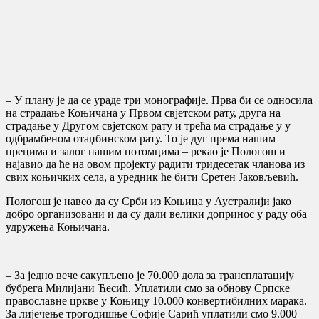
– У плану је да се ураде три монографије. Прва би се односила
на страдање Коњичана у Првом свјетском рату, друга на
страдање у Другом свјетском рату и трећа ма страдање у у
одбрамбеном отаџбинском рату. То је дуг према нашим
прецима и залог нашим потомцима – рекао је Пологош и
најавио да ће на овом пројекту радити тридесетак чланова из
свих коњичких села, а уредник ће бити Сретен Јаковљевић.
Пологош је навео да су Срби из Коњица у Аустралији јако
добро организовани и да су дали велики допринос у раду оба
удружења Коњичана.
– За једно вече сакупљено је 70.000 дола за трансплатацију
бубрега Милијани Ћесић. Уплатили смо за обнову Српске
православне цркве у Коњицу 10.000 конвертибилних марака.
За лијечење трогодишње Софије Сарић уплатили смо 9.000