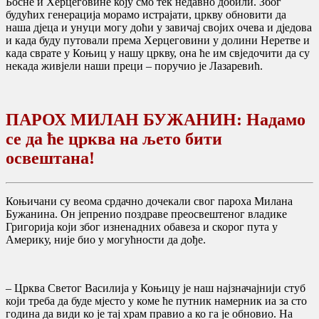
Босне и Херцеговине коју смо тек недавно добили. Због
будућих генерација морамо истрајати, цркву обновити да
наша дјеца и унуци могу доћи у завичај својих очева и дједова
и када буду путовали према Херцеговини у долини Неретве и
када сврате у Коњиц у нашу цркву, она ће им свједочити да су
некада живјели наши преци – поручио је Лазаревић.
ПАРОХ МИЛАН БУЖАНИН: Надамо
се да ће црква на љето бити
освештана!
Коњичани су веома срдачно дочекали свог пароха Милана
Бужанина. Он јепренио поздраве преосвештеног владике
Григорија који због изненадних обавеза и скорог пута у
Америку, није био у могућности да дође.
– Црква Светог Василија у Коњицу је наш најзначајнији стуб
који треба да буде мјесто у коме ће путник намерник иа за сто
година да види ко је тај храм правио а ко га је обновио. На