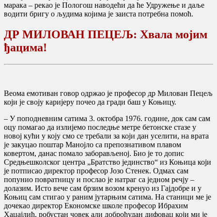
марака – рекао је Пологош наводећи да ће Удружење и даље
водити бригу о људима којима је заиста потребна помоћ.
ДР МИЛОВАН ПЕЦЕЉ: Хвала мојим
ђацима!
Веома емотиван говор одржао је професор др Милован Пецељ
који је своју каријеру почео да гради баш у Коњицу.
– У поподневним сатима 3. октобра 1976. године, док сам сам
оцу помагао да излијемо последње метре бетонске стазе у
новој кући у коју смо се требали за који дан уселити, на врата
је закуцао поштар Манојло са препознативом плавом
ковертом, данас помало заборављеној. Био је то допис
Средњешколског центра „Братство јединство“ из Коњица који
је потписао директор професор Јозо Стенек. Одмах сам
попунио повратницу и послао је натраг са једном речју –
долазим. Исто вече сам брзим возом кренуо из Гајдобре и у
Коњиц сам стигао у раним јутарњим сатима. На станици ме је
дочекао директор Економске школе професор Ибрахим
Хаџајлић, робустан човек али доброћудан дифовац који ми је