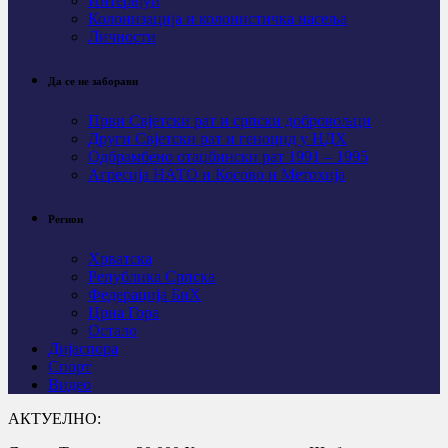
Интервјуи
Колонизација и колонистичка насеља
Личности
Да се не заборави
Први Свјeтски рат и српски добровољци
Други Свјетски рат и геноцид у НДХ
Одбрамбено отаџбински рат 1991 – 1995
Агресија НАТО и Косово и Метохија
Регион
Хрватска
Република Српска
Федерација БиХ
Црна Гора
Остало
Дијаспора
Спорт
Видео
АКТУЕЛНО: