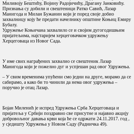
Миливоју Бештићу, Војину Радојичићу, Драгану Јанковићу.
Признања су добили и свештеници Ратко Савић, Лазар
Манигода и Милан Бужанин који је поред своје добио
захвалницу коју ће предати начелнику општине Коњиц Емиру
Бубалу.
Удружење Коњичана захвалило се и својим дугогодишњим
пријатељима, најстаријем херцеговачком удружењу
Херцеговаца из Новог Сада.
У име свих награђених захвалио се свештеник Лазар
Манигода који је пожелио дуг и успјешан рад овог Удружења.
– У свим временима упућени смо једни на друге, морамо да се
сабирамо, а како би то чинили да нема овог удружења –
поручио је отац Лазар.
Бојан Миленић је испред Удружења Срба Херцеговаца и
пријатеља у Србији поздравио све присутне и најавио акцију
добровољног давања крви која ће се одржати 24.11.2017. год ,
у сједишту Удружења у Новом Саду (Радничка 49).