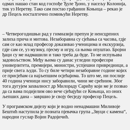
одмах нашао стан код госпође Ђуле Ђоно, у насељу Колонија,
тик уз Неретву. Тако сам постао грађанин Коњица – рекао је
др Пецељ носталгично помињући Неретву.
– Четверогодишњи рад у гимназији препун је неисцрпних
залиха прича и митова. Незаборaвна су сјећања са часова, гдје
сам се као млад професор доказивао ученицима и екскурзија,
гдје сам се, уз музику, пјесму и игру, са њима опуштао. Бројни
ђаци су ме надмашили и тако треба да буде. То ме испуњава
задовољством. Међу њима су данас угледни професори
универзитета, премијери, министри, успјешни привредници, а
прије свега људи. То су биле четири незаборавне године којих
се присјећам са најљепшим осјећајима. То што ме, ни послије
40 година ученици нису заборавили, чини ме срећним. Због
тога дугујем захвалност др Милораду Сарићу који ме је позвао
да са вама подијелим ово вече сјећајући се Коњица, из оних
љепших дана – завршио је своју бесједу професор Пецељ.
У програмском дијелу који је водио ненадмашни Миливоје
Бештић наступила је позната пјевачка група „Звуци с камена“,
народни гуслар Војин Радојичић.