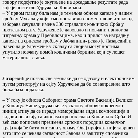
говору подсјетио је окупљене на досадашње резултате рада
које је постигло Удружење Коњичана.
– У првом плану била нам је темељна обнова капеле у нашем
гробљу Мусала у којој смо поставили спомен плоче и тако од
заборава сачували имена 330 страдалих коњичких Срба у
протеклом рату. Удружење је даровало и новчани прилог за
изградњу храма у Пребиловцима, као и прилог за изградњу
капеле на српском гробљу у Јабланици- рекао је Лазаревић и
навео да је Удружење у складу са својим могућностима
упутило новчану помоћ коњичким борцима који су лошег
материјалног стања.
Лазаревић је позвао све земљаке да се одазову и електронским
путем региструју на сајту Удружења да би се направила што
боља база података.
– У току је обнова Саборног храма Светога Василија Великог
у Коњицу. Наше удружење је у склопу обнове покренуло
иницијативу да се изради меморијална зидна композиција и
зидови осликају са иконама крсних слава Коњичких Срба. И
већ смо пописали презимена српских породица коњичког
краја која ће бити уписана у храму. Овај пројекат није завршен
зато што се чекала сагласност Завода за заштиту споменика