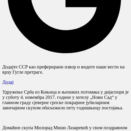
Додајте ССР као преферирани извор и видите наше вести на
врху Гугле претраге.
Додај
Удружење Срба из Коњица и њихових потомака у дијаспори је
у суботу 4. новембра 2017. године у хотелу „Нови Сад“ у
главном граду сјеверне српске покрајине јубиларним
завичајним скупом обиљежило пету годишњицу постојања.
Домаћин скупа Милорад Мишо Лазаревић у свом поздравном