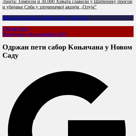
Линта: Томпсон и 30.000 Хрвата славили у Шибенику прогон
и убијање Срба у злочиначкој акцији „Олуја”
Завичајне вечери / Крсне славе
/
Култура
0 Коментари
Понедељак, 06. новембар 2017.
Oдржан пети сабор Koњичана у Новом
Саду