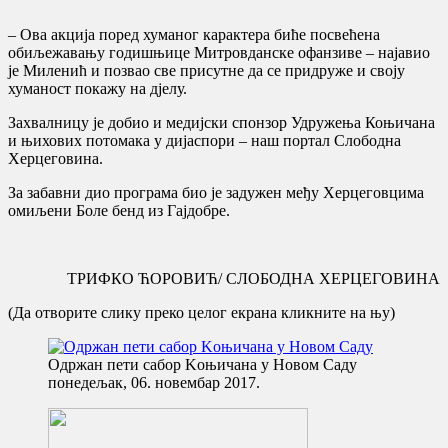
– Ова акција поред хуманог карактера биће посвећена
обиљежавању годишњице Митровданске офанзиве – најавио
је Миленић и позвао све присутне да се придруже и своју
хуманост покажу на дјелу.
Захвалницу је добио и медијски спонзор Удружења Коњичана
и њихових потомака у дијаспори – наш портал Слободна
Херцеговина.
За забавни дио програма био је задужен међу Херцеговцима
омиљени Боле бенд из Гајдобре.
ТРИФКО ЋОРОВИЋ/ СЛОБОДНА ХЕРЦЕГОВИНА
(Да отворите слику преко целог екрана кликните на њу)
Oдржан пети сабор Koњичана у Новом Саду
понедељак, 06. новембар 2017.