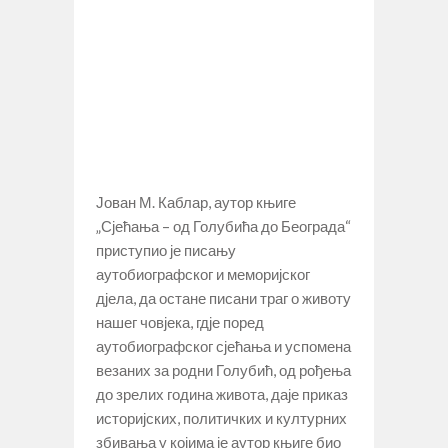
Јован М. Каблар, аутор књиге
„Сјећања – од Голубића до Београда“
приступио је писању
аутобиографског и меморијског
дјела, да остане писани траг о животу
нашег човјека, гдје поред
аутобиографског сјећања и успомена
везаних за родни Голубић, од рођења
до зрелих година живота, даје приказ
историјских, политичких и културних
збивања у којима је аутор књиге био