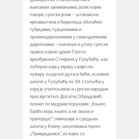
њиховим занимањима, језик којим
говоре, српски језик – штокавска
ијекавштина и ћирилица, обогаћен
туђицама, турцизмима и
провинцијализмима у свакодневним
дијалозима – значење и улогу српске
православне цркве Светог
архиђакона Стефана у Голубићу, као
лућерни која у мраку свијетли,
чувару људског духа и бића, основне
школе у Голубићу из 18. стољећа у
којој је учитељевао и српски народни
просвјетитељ Доситеј Обрадовић,
познат по мудрим порукама: „Књиге,
браћо моја, књиге, а не звона и
прапорце!“, гимназије и средњих
школа у Книну, школовања преко
„Привредника“, из којих се