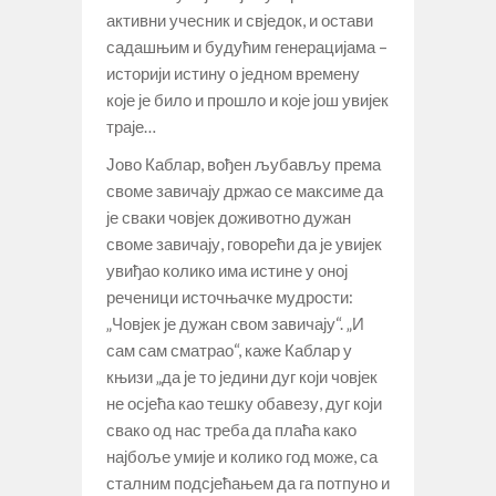
активни учесник и свједок, и остави
садашњим и будућим генерацијама –
историји истину о једном времену
које је било и прошло и које још увијек
траје…
Јово Каблар, вођен љубављу према
своме завичају држао се максиме да
је сваки човјек доживотно дужан
своме завичају, говорећи да је увијек
увиђао колико има истине у оној
реченици источњачке мудрости:
„Човјек је дужан свом завичају“. „И
сам сам сматрао“, каже Каблар у
књизи „да је то једини дуг који човјек
не осјећа као тешку обавезу, дуг који
свако од нас треба да плаћа како
најбоље умије и колико год може, са
сталним подсјећањем да га потпуно и