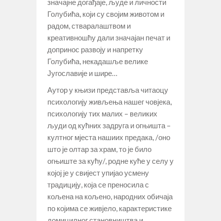
значајне догађаје, људе и личности
Голубића, који су својим животом и
радом, стваралаштвом и
креативношћу дали значајан печат и
допринос развоју и напретку
Голубића, некадашље велике
Југославије и шире…
Аутор у књизи представља читаоцу
психологију живљења нашег човјека,
психологију тих малих – великих
људи од кућних задруга и огњишта –
култног мјеста нашиих предака, /оно
што је олтар за храм, то је било
огњиште за кућу/, родне куће у селу у
којој је у свијест упијао усмену
традицију, која се преносила с
кољена на кољено, народних обичаја
по којима се живјело, карактеристике
домицилног становништва и