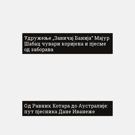
Удружење „Завичај Банија“ Мајур
Шабац чувари коријена и пјесме
од заборава
Од Равних Котара до Аустралије:
пут пјесника Дане Иванеже