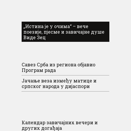
„Истина је у очима“ – вече
поезије, пјесме и завичајне душе
Виде Зец
Савез Срба из региона објавио
Програм рада
Јачање веза између матице и
српског народа у дијаспори
Календар завичајних вечери и
других догађаја