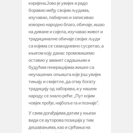
коријена.Јово је увијек и радо
боравио међу својим људима,
изучавао, пабирчио и записивао
изворно народно благо, обичаје, ишао
на диване и сијела, изучавао живот и
традициналне обичаје својих људи
са којима се свакодневно сусретао, а
књигом коју данас промовишемо
оставио у аманет садашњим и
будућим генерацијама жишке са
неугашених огњишта које још увијек
тињају и свијетле, да отму богату
традицију од заборава, а у нашем
народу се знало рећи: „Пут којим
човјек прође, најбоље га и познаје“.
У свим догађајима датим у књизи
види се ауторова позиција у тим
дешавањима, као и сјећања на