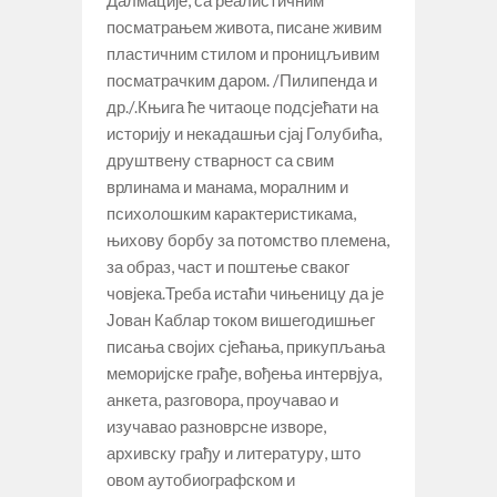
Далмације, са реалистичним
посматрањем живота, писане живим
пластичним стилом и проницљивим
посматрачким даром. /Пилипенда и
др./.Књига ће читаоце подсјећати на
историју и некадашњи сјај Голубића,
друштвену стварност са свим
врлинама и манама, моралним и
психолошким карактеристикама,
њихову борбу за потомство племена,
за образ, част и поштење сваког
човјека.Треба истаћи чињеницу да је
Јован Каблар током вишегодишњег
писања својих сјећања, прикупљања
меморијске грађе, вођења интервјуа,
анкета, разговора, проучавао и
изучавао разноврсне изворе,
архивску грађу и литературу, што
овом аутобиографском и