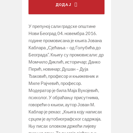
ДОДАЈ
У препуној сали градске општине
Нови Београд 04. новембра 2016.
године промовисана је књига Јована
Каблара „Сјећања – од Голубића до
Београда“. Књигу су промовисали: др
Момчило Диклић, историчар; Данко
Перић, новинар; Душан – Дуја
Ђаковић, професор и књижевник и
Миле Рајчевић, професор.
Модератор је била Маја Вукојевић,
психолог. У обраћању присутнима,
говорећи о књизи, аутор Јован М.
Каблар је рекао: „Књига коју написах
срцем је аутобиографског садржаја.
Њу писах оловком држећи лијеву