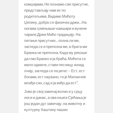
комшијама. Не познамо све присутне,
представљају нам их по
родитељима. Видимо Мићоту
Џепину, добро се физички држи…На
ногама гумењаши-каишари и вунене
чарапе.Држи Мићо традицију. На
питање присутних…позна ли ме,
загледа се и препозна ме, а брата ми
Бранка не препозна. Када му рекоше
да смо Бранко и ја браћа, Мићота се
мало одмаче, стави песницу изнад
очију, загледа се па рече: – Ест, ест
богами, ест наувано, то је Миланчев
млађи син, сад и ја виђо да ест“.
Јово је свој завичај волио и у срцу
носи и данас, а ова књига Сјећања је
још један дуг завичају, на животну и
културну баштину наших