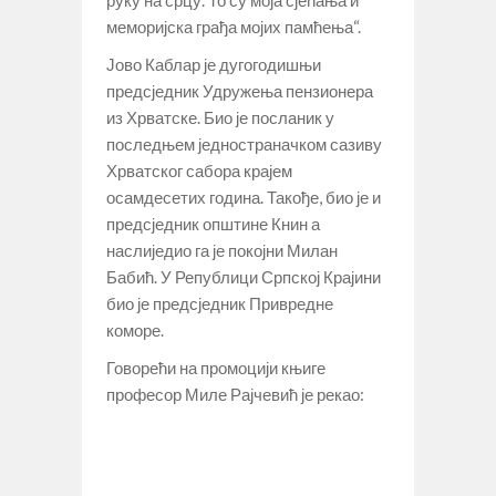
руку на срцу. То су моја сјећања и
меморијска грађа мојих памћења“.
Јово Каблар је дугогодишњи
предсједник Удружења пензионера
из Хрватске. Био је посланик у
последњем једностраначком сазиву
Хрватског сабора крајем
осамдесетих година. Такође, био је и
предсједник општине Книн а
наслиједио га је покојни Милан
Бабић. У Републици Српској Крајини
био је предсједник Привредне
коморе.
Говорећи на промоцији књиге
професор Миле Рајчевић је рекао: