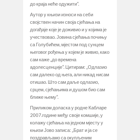
до краја неће одужити“.
Аутор у књизи износи на себи
својствен начин своја сјећања на
догађаје које је доживио и у којима је
учествовао. Јовина сјећања почињу
са Голубићем, мјестом под сунцем
његовог рођења у којем је живио, како
сам каже „до времена
адолесценције“. Цитирам: „Одлазио
сам далеко од њега, али никад нисам
отишао. Што сам даље одлазио,
срцем, сјећањима и душом био сам
ближе њему“.
Приликом доласка у родне Кабларе
2007.године међу своје комшије, у
колажу сјећања на једном мјесту у
књизи Јово записа: „Брат и ја се
поздрављамо са окупљеним