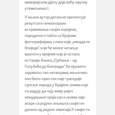
меморијском дјелу даје већу научну
утемељеност.
У књизи аутор детаљно презентује
резултате генеалошких
истраживања својих коријена,
породично стабло са бројним
фотографијама, слике које „никада не
блиједе”, које ће многе читаоце
вратити у вријеме које је остало
историја. Књига „Сјећања – од
Голубића до Београда“ ће пружити
задовољство читаоцима, ма колико
оно било горко послије трагедије
српског народа у Крајини, онима који
се радују да чују живу ријеч
некадашњег краја као и онима чије
искре са родног огњишта свијетле
далеко од родног завичаја.У свијести