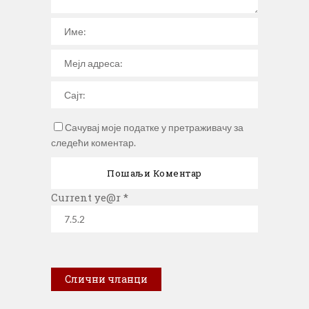
Сачувај моје податке у претраживачу за
следећи коментар.
Current ye@r
*
Слични чланци