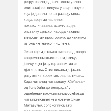
регрутовала једна интелектуална
елита, која се винула у свијет науке,
која је давала печат развоју свога
краја, вријеме насилног
покатоличавања, асимилације,
опстанку српског народа на овим
вјетровитим просторима, до каначног
изгона и етничког чишћења.
Језик којим је књига писана одговара
савременом књижевном језику,
језику којег је аутор запамтио из
дјетињства. Стил писања је јасан,
разумљив, коректан, реалистичан…
Када читалац чита књигу „Сјећања –
од Голубића до Београда“ у
одређеним пасусима има осјећај да
чита приповијетке и новеле Симе
Матавуља, српског писца из