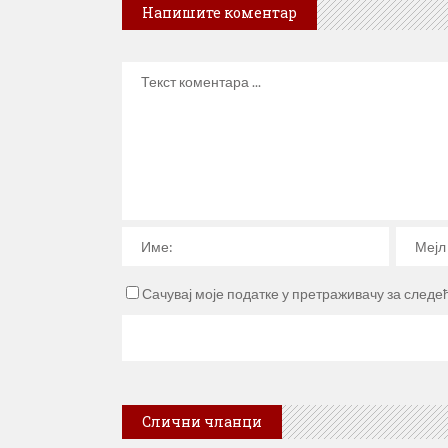
Напишите коментар
Сачувај моје податке у претраживачу за следе
Слични чланци