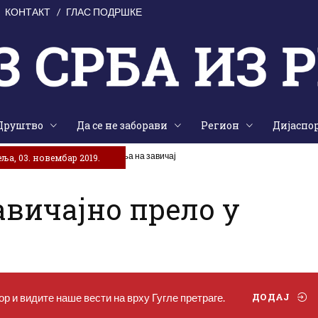
КОНТАКТ
ГЛАС ПОДРШКЕ
Друштво
Да се не заборави
Регион
Дијаспо
аједништва, традиције и сјећања на завичај
ља, 03. новембар 2019.
авичајно прело у
р и видите наше вести на врху Гугле претраге.
ДОДАЈ