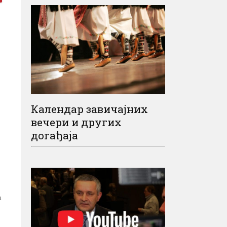
Календар завичајних
вечери и других
догађаја
а