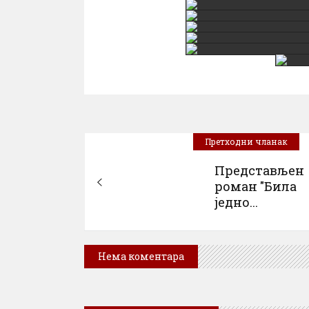
Претходни чланак
Представљен
роман "Била
једно...
Нема коментара