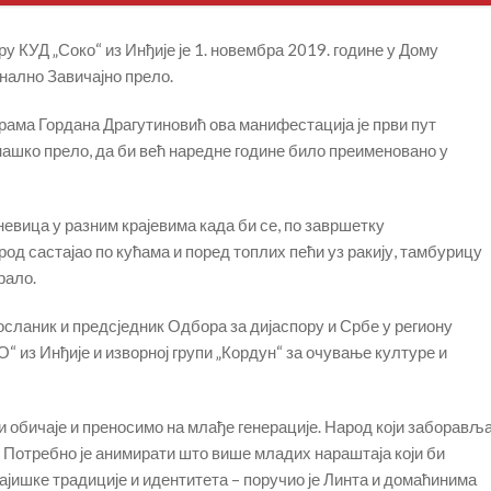
иру КУД „Соко“ из Инђије је 1. новембра 2019. године у Дому
нално Завичајно прело.
грама Гордана Драгутиновић ова манифестација је први пут
ашко прело, да би већ наредне године било преименовано у
евица у разним крајевима када би се, по завршетку
д састајао по кућама и поред топлих пећи уз ракију, тамбурицу
рало.
осланик и предсједник Одбора за дијаспору и Србе у региону
 из Инђије и изворној групи „Кордун“ за очување културе и
и обичаје и преносимо на млађе генерације. Народ који заборављ
е. Потребно је анимирати што више младих нараштаја који би
ајишке традиције и идентитета – поручио је Линта и домаћинима