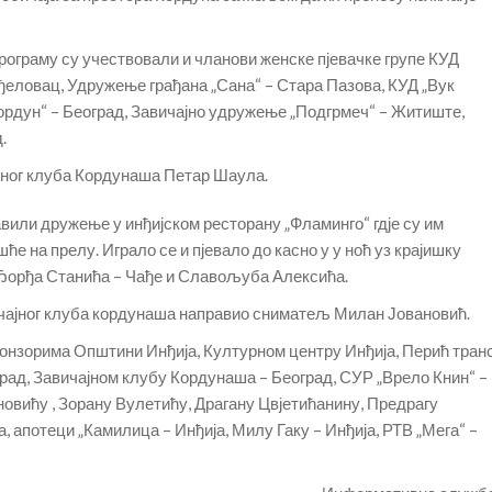
рограму су учествовали и чланови женске пјевачке групе КУД
ђеловац, Удружење грађана „Сана“ – Стара Пазова, КУД „Вук
ордун“ – Београд, Завичајно удружење „Подгрмеч“ – Житиште,
.
ајног клуба Кордунаша Петар Шаула.
вили дружење у инђијском ресторану „Фламинго“ гдје су им
е на прелу. Играло се и пјевало до касно у у ноћ уз крајишку
 Ђорђа Станића – Чађе и Славољуба Алексића.
авичајног клуба кордунаша направио сниматељ Милан Јовановић.
онзорима Општини Инђија, Културном центру Инђија, Перић тран
оград, Завичајном клубу Кордунаша – Београд, СУР „Врело Книн“ –
новићу , Зорану Вулетићу, Драгану Цвјетићанину, Предрагу
, апотеци „Камилица – Инђија, Милу Гаку – Инђија, РТВ „Мега“ –