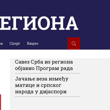
ра
Спорт
Видео
Савез Срба из региона
објавио Програм рада
Јачање веза између
матице и српског
народа у дијаспори