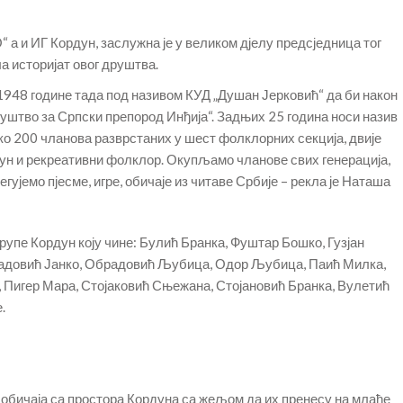
 а и ИГ Кордун, заслужна је у великом дјелу предсједница тог
а историјат овог друштва.
 1948 године тада под називом КУД „Душан Јерковић“ да би након
уштво за Српски препород Инђија“. Задњих 25 година носи назив
ко 200 чланова разврстаних у шест фолклорних секција, двије
рдун и рекреативни фолклор. Окупљамо чланове свих генерација,
егујемо пјесме, игре, обичаје из читаве Србије – рекла је Наташа
рупе Кордун коју чине: Булић Бранка, Фуштар Бошко, Гузјан
радовић Јанко, Обрадовић Љубица, Одор Љубица, Паић Милка,
 Пигер Мара, Стојаковић Сњежана, Стојановић Бранка, Вулетић
.
обичаја са простора Кордуна са жељом да их пренесу на млађе