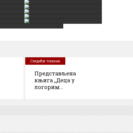
Следећи чланак
Представљена
књига „Деца у
логорим...