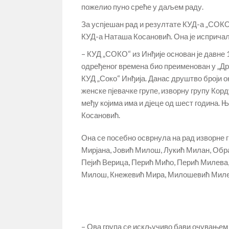
пожелио пуно среће у даљем раду.
За успјешан рад и резултате КУД-а „СОКО“
КУД-а Наташа Косановић. Она је испричал
– КУД „СОКО“ из Инђије основан је давне
одређеног времена био преименован у „Др
КУД „Соко“ Инђија. Данас друштво броји о
женске пјевачке групе, изворну групу Ко
међу којима има и дјеце од шест година. Њ
Косановић.
Она се посебно осврнула на рад изворне г
Мирјана, Јовић Милош, Лукић Милан, Об
Пејић Верица, Перић Мићо, Перић Милева,
Милош, Кнежевић Мира, Милошевић Миле
– Ова група се искључиво бави очувањем 