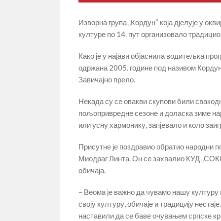
Изворна група „Кордун“ која дјелује у окв
културе по 14. пут организовало традицио
Како је у најави објаснила водитељка про
одржана 2005. године под називом Кордун
Завичајно прело.
Некада су се овакви скупови били свакодн
пољопривредне сезоне и доласка зиме наро
или усну хармонику, запјевало и коло заиг
Присутне је поздравио обратио народни п
Миодраг Линта. Он се захвалио КУД „СОКО“
обичаја.
– Веома је важно да чувамо нашу културу 
своју културу, обичаје и традицију нестај
наставили да се баве очувањем српске кр