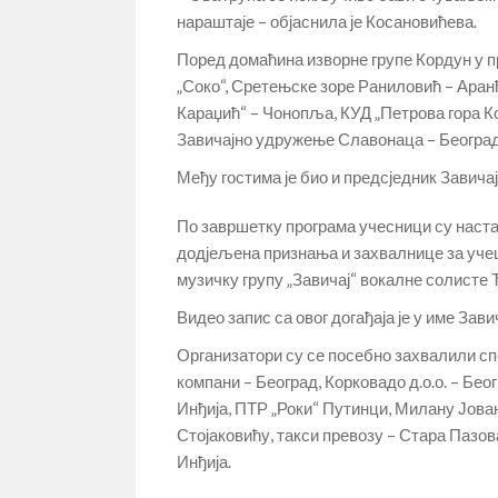
нараштаје – објаснила је Косановићева.
Поред домаћина изворне групе Кордун у п
„Соко“, Сретењске зоре Раниловић – Аран
Караџић“ – Чонопља, КУД „Петрова гора К
Завичајно удружење Славонаца – Београд
Међу гостима је био и предсједник Завич
По завршетку програма учесници су наста
додјељена признања и захвалнице за учешћ
музичку групу „Завичај“ вокалне солисте
Видео запис са овог догађаја је у име З
Организатори су се посебно захвалили сп
компани – Београд, Корковадо д.о.о. – Бе
Инђија, ПТР „Роки“ Путинци, Милану Јова
Стојаковићу, такси превозу – Стара Пазова
Инђија.