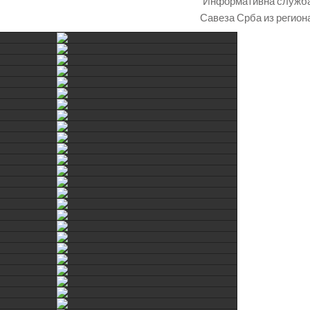
Информативна служб
Савеза Срба из регион