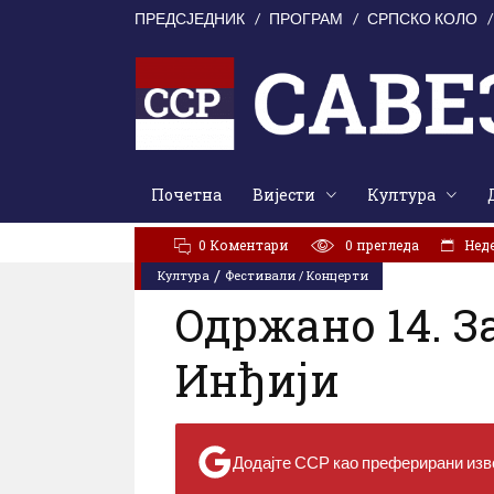
ПРЕДСЈЕДНИК
ПРОГРАМ
СРПСКО КОЛО
Почетна
Вијести
Култура
АКТУЕЛНО:
Свети Илија окупио Кордунаше: У духу з
0 Коментари
0
прегледа
Неде
/
Култура
Фестивали / Концерти
Oдржано 14. З
Инђији
Додајте ССР као преферирани изво