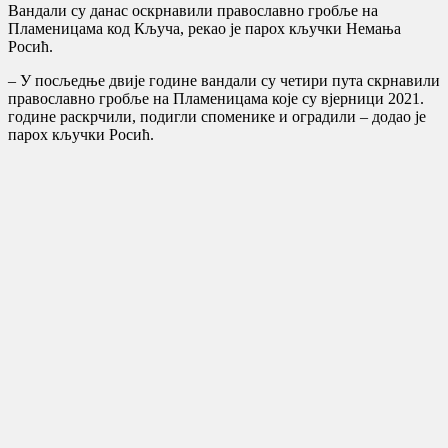
Вандали су данас оскрнавили православно гробље на
Пламеницама код Кључа, рекао је парох кључки Немања
Росић.
– У посљедње двије године вандали су четири пута скрнавили
православно гробље на Пламеницама које су вјерници 2021.
године раскрчили, подигли споменике и оградили – додао је
парох кључки Росић.