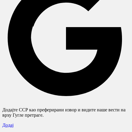
Додајте ССР као преферирани извор и видите наше вести на
врху Гугле претраге.
Додај