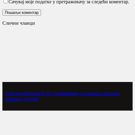
Сачувај моје податке у претраживачу за следећи коментар.
Слични чланци
Уздоље обележило 31. годишњицу страдања српских
жртава „Олује“