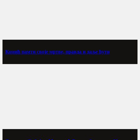
Комић памти своје мртве, правда и даље ћути