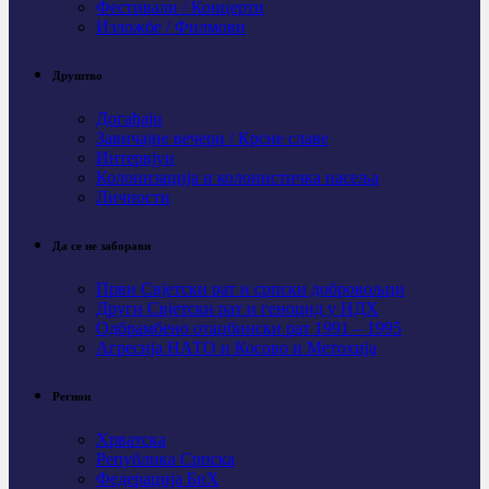
Фестивали / Концерти
Изложбе / Филмови
Друштво
Догађаји
Завичајне вечери / Крсне славе
Интервјуи
Колонизација и колонистичка насеља
Личности
Да се не заборави
Први Свјeтски рат и српски добровољци
Други Свјетски рат и геноцид у НДХ
Одбрамбено отаџбински рат 1991 – 1995
Агресија НАТО и Косово и Метохија
Регион
Хрватска
Република Српска
Федерација БиХ