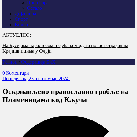
Црна Гора
Остало
Дијаспора
Спорт
Видео
АКТУЕЛНО:
На Бусијама парастосом и сјећањем одата почаст страдалим
Годишњица страдања српских цивила на Петровачкој цести –
Крајишницима у Олуји
злочин без казне
Регион
/
Федерација БиХ
0 Коментари
Понедељак, 23. септембар 2024.
Оскрнављено православно гробље на
Пламеницама код Кључа