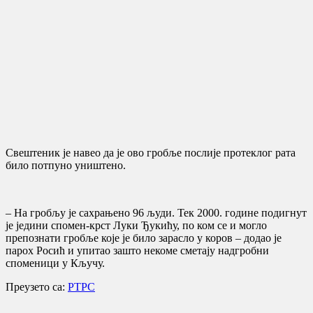
Свештеник је навео да је ово гробље послије протеклог рата
било потпуно уништено.
– На гробљу је сахрањено 96 људи. Тек 2000. године подигнут
је једини спомен-крст Луки Ђукићу, по ком се и могло
препознати гробље које је било зарасло у коров – додао је
парох Росић и упитао зашто некоме сметају надгробни
споменици у Кључу.
Преузето са:
РТРС