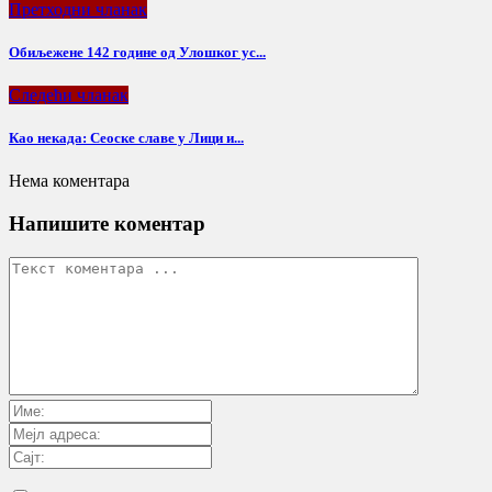
Претходни чланак
Обиљежене 142 године од Улошког ус...
Следећи чланак
Као некада: Сеоске славе у Лици и...
Нема коментара
Напишите коментар