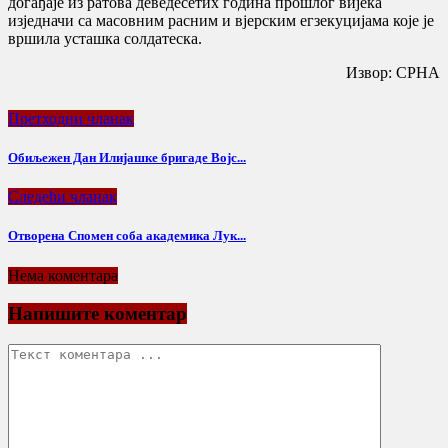
догађаје из ратова деведесетих година прошлог вијека
изједначи са масовним расним и вјерским егзекуцијама које је
вршила усташка солдатеска.
Извор: СРНА
Претходни чланак
Обиљежен Дан Илијашке бригаде Војс...
Следећи чланак
Отворена Спомен соба академика Лук...
Нема коментара
Напишите коментар