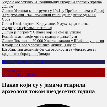
Уздоље обележило 31. годишњицу страдања српских жртава
„Олује“
Линта: Усташки монструми су 1941. у Пребиловцима и Доњој
Херцеговини 1941. починили геноцид над више од 4.000
Срба
Свети Илија окупио Кордунаше: У духу заједништва,
традиције и сјећања на завичај
„Олуја је погром“: Сећање које не сме да утихне
Комић памти своје мртве, правда и даље ћути
Линта: Томпсон и 30.000 Хрвата славили у Шибенику прогон
и убијање Срба у злочиначкој акцији „Олуја”
Штрбац: Три деценије без одговорности за убиство девет
крајишких бораца на Динари
Регион
/
Федерација БиХ
0 Коментари
Субота, 21. мај 2022.
Пакао који су у јамама открили
археолози током шездесетих година