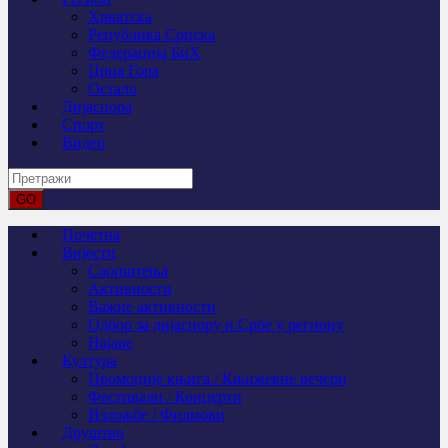
Хрватска
Република Српска
Федерација БиХ
Црна Гора
Остало
Дијаспора
Спорт
Видео
Почетна
Вијести
Саопштења
Активности
Важне активности
Одбор за дијаспору и Србе у региону
Најаве
Култура
Промоције књига / Књижевне вечери
Фестивали / Концерти
Изложбе / Филмови
Друштво