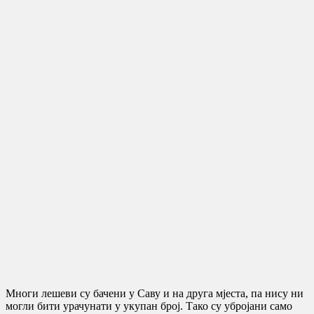
Многи лешеви су бачени у Саву и на друга мјеста, па нису ни
могли бити урачунати у укупан број. Тако су убројани само