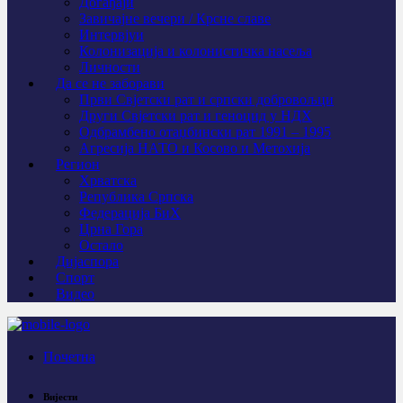
Догађаји
Завичајне вечери / Крсне славе
Интервјуи
Колонизација и колонистичка насеља
Личности
Да се не заборави
Први Свјeтски рат и српски добровољци
Други Свјетски рат и геноцид у НДХ
Одбрамбено отаџбински рат 1991 – 1995
Агресија НАТО и Косово и Метохија
Регион
Хрватска
Република Српска
Федерација БиХ
Црна Гора
Остало
Дијаспора
Спорт
Видео
Почетна
Вијести