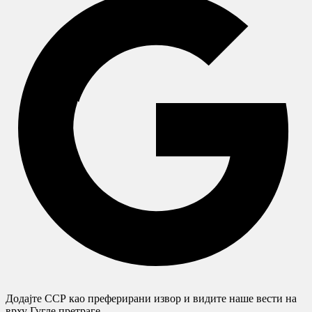
Додајте ССР као преферирани извор и видите наше вести на
врху Гугле претраге.