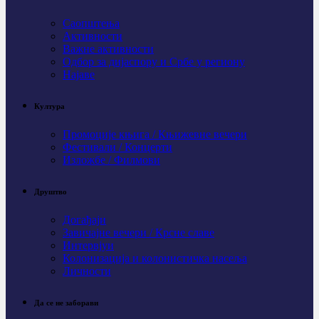
Саопштења
Активности
Важне активности
Одбор за дијаспору и Србе у региону
Најаве
Култура
Промоције књига / Књижевне вечери
Фестивали / Концерти
Изложбе / Филмови
Друштво
Догађаји
Завичајне вечери / Крсне славе
Интервјуи
Колонизација и колонистичка насеља
Личности
Да се не заборави