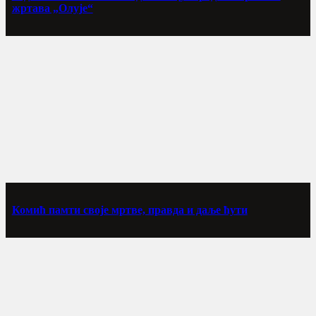
жртава „Олује“
Комић памти своје мртве, правда и даље ћути