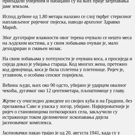
припадали убијеним и набацани су на њих прије затрпавања
јаме земљом.
Испод дубине од 1,80 метара налазио се слој тврђег стерилног
наплављеног ријечног пијеска, наводи археолог Здравко
Марић.
Због дуготрајне влажности овог терена очувало се нешто меса
на људским костима, а у свим лобањама очуван је, мало
дехидриран и смањен мозак.
На свим лобањама у потпуности је очувана коса, а просиједа и
сиједа доказ је убијања стараца. Код многих жена, претежно
код дјевојчица, коса је била сплетена у плетенице. Ријеч је,
углавном, о особама сеоског поријекла.
Већина људи, њих око 90 одсто, убијано је ударцем овалног
чекића, дугачког око 12 центиметара, пљоштимице у главу.
Жртве су очигледно доведене из својих кућа и на Градини, без
прелажења Саве и уласка у логор, убијане. Највјероватније је
ријеч о становницима поткозарских села, закључили су
истражиоци током дјелимичног ископавања дијела
јасеновачког комплекса.
Јасеновачки пакао трајао је од 20. августа 1941, када су у