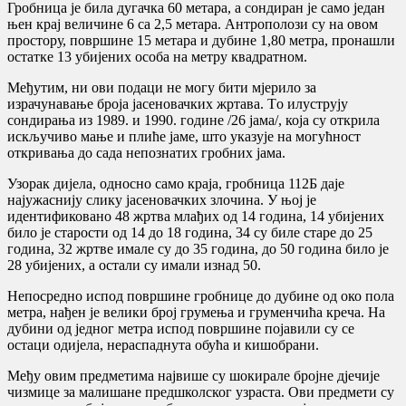
Гробница је била дугачка 60 метара, а сондиран је само један
њен крај величине 6 са 2,5 метара. Антрополози су на овом
простору, површине 15 метара и дубине 1,80 метра, пронашли
остатке 13 убијених особа на метру квадратном.
Међутим, ни ови подаци не могу бити мјерило за
израчунавање броја јасеновачких жртава. Tо илуструју
сондирања из 1989. и 1990. године /26 јама/, која су открила
искључиво мање и плиће јаме, што указује на могућност
откривања до сада непознатих гробних јама.
Узорак дијела, односно само краја, гробница 112Б даје
најужаснију слику јасеновачких злочина. У њој је
идентификовано 48 жртва млађих од 14 година, 14 убијених
било је старости од 14 до 18 година, 34 су биле старе до 25
година, 32 жртве имале су до 35 година, до 50 година било је
28 убијених, а остали су имали изнад 50.
Непосредно испод површине гробнице до дубине од око пола
метра, нађен је велики број грумења и груменчића креча. На
дубини од једног метра испод површине појавили су се
остаци одијела, нераспаднута обућа и кишобрани.
Међу овим предметима највише су шокирале бројне дјечије
чизмице за малишане предшколског узраста. Ови предмети су