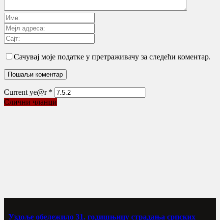
Сачувај моје податке у претраживачу за следећи коментар.
Current ye@r
*
Слични чланци
Уздоље обележило 31. годишњицу страдања српских