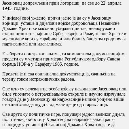
Јасеновац допремљени први логораши, па све до 22. априла
1945. године.
У цијелој овој ужасној причи јасно је да су у Јасеновцу
војници, усташе и дијелови војске добровољаца Независне
Државе Хрватске масовно убијали цивиле, ненаоружано
становништво – највише Србе, Јевреје и Роме, те оне Хрвате и
муслимане који су сарађивали или били у блиском сродству са
партизанима или илегалцима.
Елаборати о истраживањима, са комплетном документацијом,
предати су у четири примјерка Републичком одбору Савеза
бораца НОР-а у Сарајеву 1965. године.
Предата је и сва оригинална документација, сачињена на
терену током истраживачких радова.
Све што су релевантне особе које су ископавале Јасеновац или
биле упознате о истраживањима откриле и научно израчунале
говори да је у Јасеновцу на најужасније начине убијено више
стотина хиљада људи – од мале дјеце од старих лица.
Све друго су политичке игре, покушаји једног великог дијела
политичке јавности у Хрватској да избрише сваки траг о
геноциду у усташкој Независној Држави Хрватској, те да