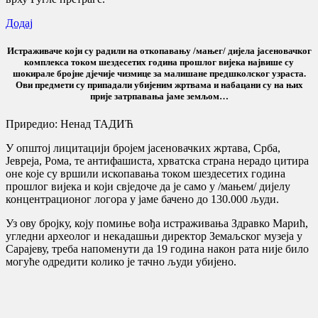
Додај
Истраживаче који су радили на откопавању /мањег/ дијела јасеновачког
комплекса током шездесетих година прошлог вијека највише су
шокирале бројне дјечије чизмице за малишане предшколског узраста.
Ови предмети су припадали убијеним жртвама и набацани су на њих
прије затрпавања јаме земљом…
Приредио: Ненад ТАДИЋ
У општој лицитацији бројем јасеновачких жртава, Срба,
Јевреја, Рома, те антифашиста, хрватска страна нерадо цитира
оне које су вршили ископавања током шездесетих година
прошлог вијека и који свједоче да је само у /мањем/ дијелу
концентрационог логора у јаме бачено до 130.000 људи.
Уз ову бројку, коју помиње вођа истраживања Здравко Марић,
угледни археолог и некадашњи директор Земаљског музеја у
Сарајеву, треба напоменути да 19 година након рата није било
могуће одредити колико је тачно људи убијено.