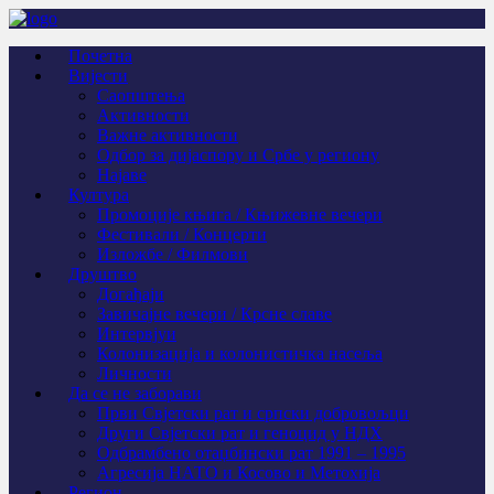
Почетна
Вијести
Саопштења
Активности
Важне активности
Одбор за дијаспору и Србе у региону
Најаве
Култура
Промоције књига / Књижевне вечери
Фестивали / Концерти
Изложбе / Филмови
Друштво
Догађаји
Завичајне вечери / Крсне славе
Интервјуи
Колонизација и колонистичка насеља
Личности
Да се не заборави
Први Свјeтски рат и српски добровољци
Други Свјетски рат и геноцид у НДХ
Одбрамбено отаџбински рат 1991 – 1995
Агресија НАТО и Косово и Метохија
Регион