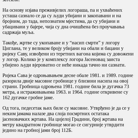
На основу изјава преживјелих логораша, па и ухваћених
усташа сазнало се да су људи убијани и закопавани и на
бројним, до тада, непознатим мјестима, да су убијани и
убацивани у бајере, чија су дна очишћена без проучавања
садржаја муља.
Такође, жртве су укопаване и у “насип смрти” у логору
Циглана, те у великом броју убијани на обали и бацани у
ријеку Саву, извођени из теретних вагона којима су довожени
у логор. Колико је у комплексу логора Јасеновац заиста
убијено људи вјероватно се неће никада тачно ни сазнати.
Ријека Сава је одроњавањем десне обале 1981. и 1989. године
разорила двије масовне гробнице у близини насипа на овој
страни. Гробница одроњена 1981. године била је дугачка 73
метра, а истраживањима 1963. и 1964. године откривене су
162 дугачке гробне јаме.
Од тога, педесетак њих биле су масовне. Утврђено је да се у
неким јамама налазе два слоја посмртних остатака
јасеновачких жртава. На цијелој Градини, број жртава на
метру квадратном гробнице могао се сигурније утврдити
једино на гробној јами број 112Б.