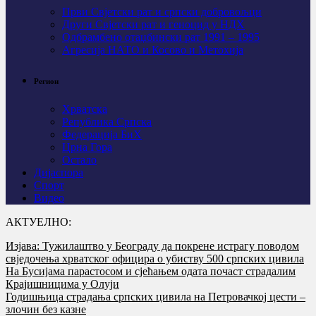
Први Свјeтски рат и српски добровољци
Други Свјетски рат и геноцид у НДХ
Одбрамбено отаџбински рат 1991 – 1995
Агресија НАТО и Косово и Метохија
Регион
Хрватска
Република Српска
Федерација БиХ
Црна Гора
Остало
Дијаспора
Спорт
Видео
АКТУЕЛНО:
Изјава: Тужилаштво у Београду да покрене истрагу поводом
свједочења хрватског официра о убиству 500 српских цивила
На Бусијама парастосом и сјећањем одата почаст страдалим
Крајишницима у Олуји
Годишњица страдања српских цивила на Петровачкој цести –
злочин без казне