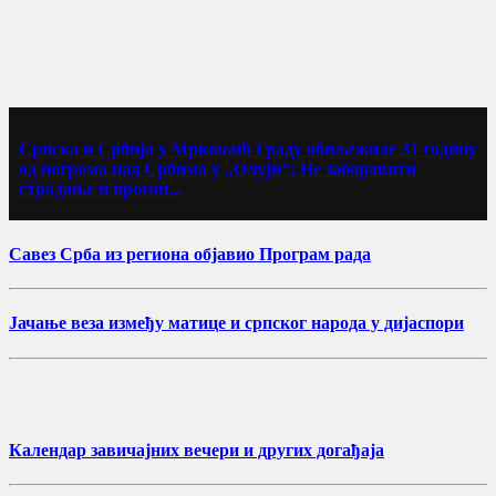
Српска и Србија у Мркоњић Граду обиљежиле 31 годину
од погрома над Србима у „Олуји“; Не заборавити
страдање и прогон...
Савез Срба из региона објавио Програм рада
Јачање веза између матице и српског народа у дијаспори
Календар завичајних вечери и других догађаја