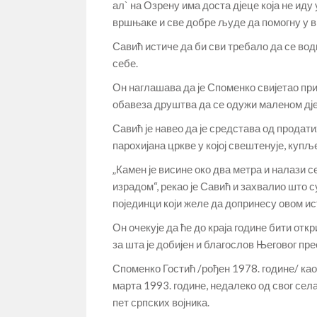
ал` на Озрену има доста дјеце која не иду 
вршњаке и све добре људе да помогну у ви
Савић истиче да би сви требало да се во
себе.
Он наглашава да је Споменко свијетао прим
обавеза друштва да се одужи маленом дјеч
Савић је навео да је средстава од продат
парохијана цркве у којој свештенује, куп
„Камен је висине око два метра и налази 
израдом“, рекао је Савић и захвалио што с
појединци који желе да допринесу овом ис
Он очекује да ће до краја године бити от
за шта је добијен и благослов Његовог пр
Споменко Гостић /рођен 1978. године/ као
марта 1993. године, недалеко од свог села
пет српских војника.