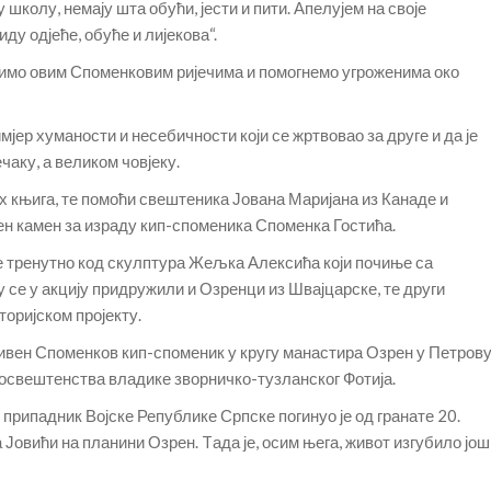
у школу, немају шта обући, јести и пити. Апелујем на своје
ду одјеће, обуће и лијекова“.
димо овим Споменковим ријечима и помогнемо угроженима око
јер хуманости и несебичности који се жртвовао за друге и да је
аку, а великом човјеку.
их књига, те помоћи свештеника Јована Маријана из Канаде и
љен камен за израду кип-споменика Споменка Гостића.
се тренутно код скулптура Жељка Алексића који почиње са
у се у акцију придружили и Озренци из Швајцарске, те други
торијском пројекту.
кривен Споменков кип-споменик у кругу манастира Озрен у Петрову
еосвештенства владике зворничко-тузланског Фотија.
 припадник Војске Републике Српске погинуо је од гранате 20.
 Јовићи на планини Озрен. Tада је, осим њега, живот изгубило још