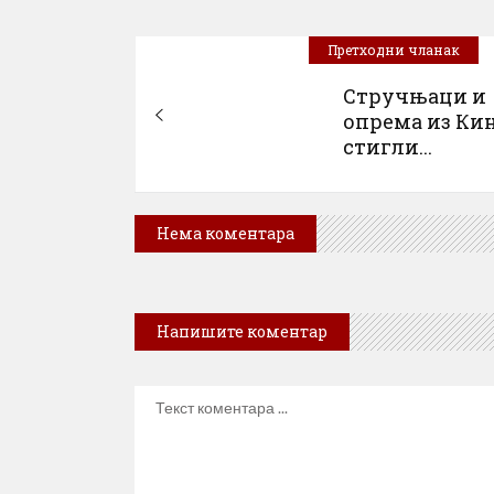
Претходни чланак
Стручњаци и
опрема из Ки
стигли...
Нема коментара
Напишите коментар