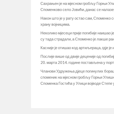
Сахрањен је на мјесном гробљу Горњи Улишњ
Споменково село Јовићи, данас се налазе
Након што је у рату остао сам, Споменко се
храну војницима.
Неколико мјесеци прије погибије наишао је
су тада страдали, а Споменко је лакше ра
Касније је отишао код артиљераца, гдје је 
Послије више од двије деценије од погибиј
20. марта 2014. године постављена у по
Чланови Удружења дјеце погинулих борац
споменик на мјесном гробљу Горњи Улишња
Споменка Гостића у Улици војводе Степе у