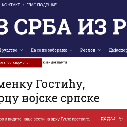
КОНТАКТ
ГЛАС ПОДРШКЕ
Друштво
Да се не заборави
Регион
Дијаспо
е на жртве „Олује“: Народ живи док памти
ља, 22. март 2020.
менку Гостићу,
цу војске српске
р и видите наше вести на врху Гугле претраге.
ДОДАЈ