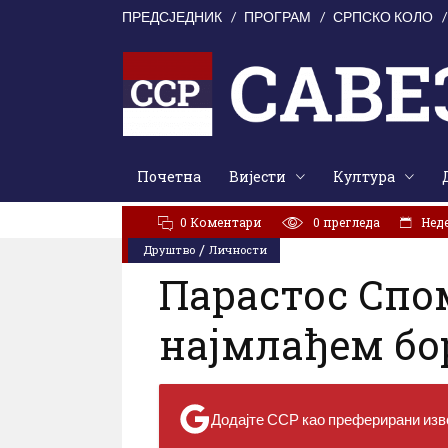
ПРЕДСЈЕДНИК
ПРОГРАМ
СРПСКО КОЛО
Почетна
Вијести
Култура
АКТУЕЛНО:
У Цркви Светог Марка молитвено сјећањ
0 Коментари
0
прегледа
Неде
/
Друштво
Личности
Парастос Спо
најмлађем бор
Додајте ССР као преферирани изво