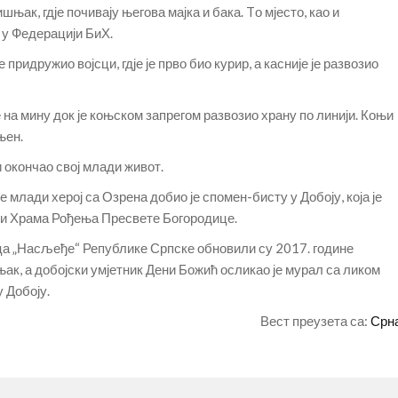
ак, гдје почивају његова мајка и бака. Tо мјесто, као и
 у Федерацији БиХ.
 придружио војсци, гдје је прво био курир, а касније је развозио
 на мину док је коњском запрегом развозио храну по линији. Коњи
њен.
и окончао свој млади живот.
е млади херој са Озрена добио је спомен-бисту у Добоју, која је
рти Храма Рођења Пресвете Богородице.
а „Насљеђе“ Републике Српске обновили су 2017. године
к, а добојски умјетник Дени Божић осликао је мурал са ликом
 Добоју.
Вест преузета са:
Срн