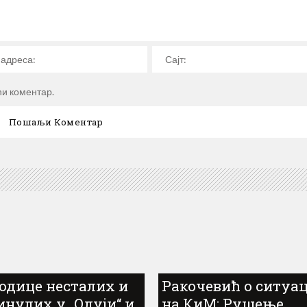
ћи коментар.
одице несталих и
Ракочевић о ситуа
инулих у „Олуји“ и
на КиМ: Рушење