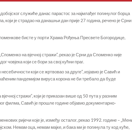
добојског служиће данас парастос за најмлађег погинулог борца
, који је страдао на данашњи дан прије 27 година, речено је Срни
Споменкове бисте у порти Храма Рођења Пресвете Богородице,
поменко на вјечној стражи“, рекао је Срни да Споменко није
г човјека који се бори за свој кућни праг.
 несебичности који се жртвовао за друге“, изјавио је Савић и
ваћеним пандемијом вируса корона не би требало да буде
јечној стражи“, који је приказан више од 50 пута у разним
ог филма, Савић је прошле године објавио документарно-
нкових ријечи које је, између осталог, рекао 1992. године – „Мен
ојском. Немам оца, немам мајке, и бака ми је погинула ту код куће,