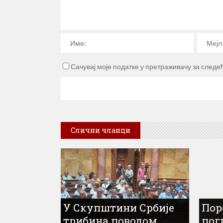
Сачувај моје податке у претраживачу за следе
Слични чланци
У Скупштини Србије
Пор
трибина поводом
пог