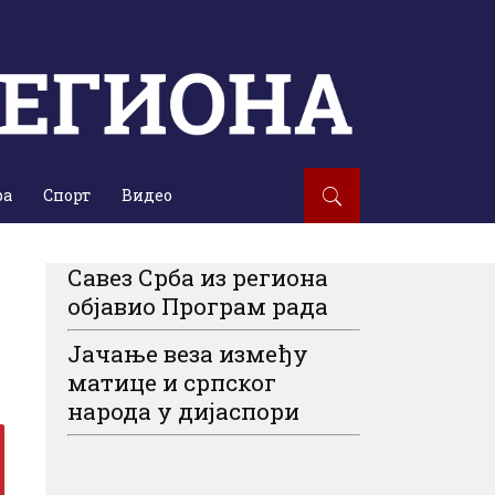
ра
Спорт
Видео
Савез Срба из региона
објавио Програм рада
Јачање веза између
матице и српског
народа у дијаспори