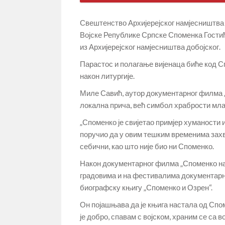
Свештенство Архијерејског намјесништва 
Војске Републике Српске Споменка Гостића
из Архијерејског намјесништва добојског.
Парастос и полагање вијенаца биће код 
након литургије.
Миле Савић, аутор документарног филма „С
локална прича, већ симбол храбрости младо
„Споменко је свијетао примјер хуманости и
поручио да у овим тешким временима зах
себични, као што није био ни Споменко.
Након документарног филма „Споменко на в
градовима и на фестивалима документарн
биографску књигу „Споменко и Озрен“.
Он појашњава да је књига настала од Споме
је добро, спавам с војском, храним се са в