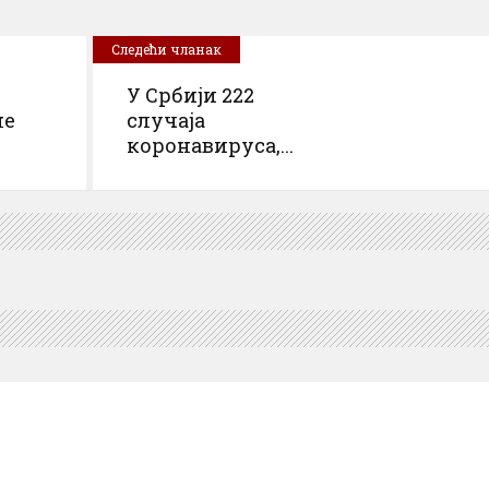
Следећи чланак
У Србији 222
не
случаja
коронавируса,...