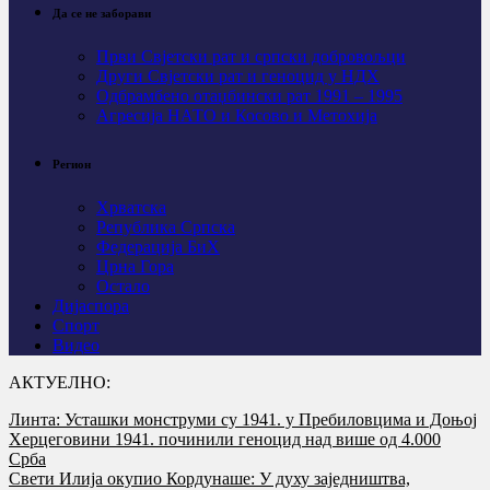
Да се не заборави
Први Свјeтски рат и српски добровољци
Други Свјетски рат и геноцид у НДХ
Одбрамбено отаџбински рат 1991 – 1995
Агресија НАТО и Косово и Метохија
Регион
Хрватска
Република Српска
Федерација БиХ
Црна Гора
Остало
Дијаспора
Спорт
Видео
АКТУЕЛНО:
Линта: Усташки монструми су 1941. у Пребиловцима и Доњој
Херцеговини 1941. починили геноцид над више од 4.000
Срба
Свети Илија окупио Кордунаше: У духу заједништва,