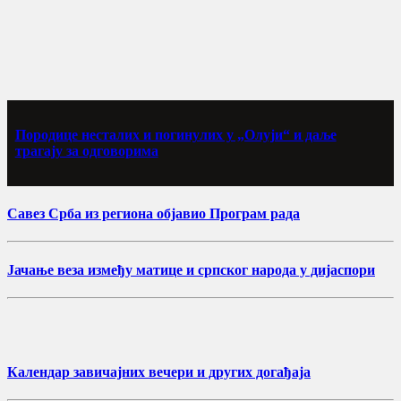
Породице несталих и погинулих у „Олуји“ и даље
трагају за одговорима
Савез Срба из региона објавио Програм рада
Јачање веза између матице и српског народа у дијаспори
Календар завичајних вечери и других догађаја