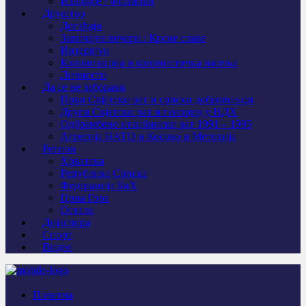
Изложбе / Филмови
Друштво
Догађаји
Завичајне вечери / Крсне славе
Интервјуи
Колонизација и колонистичка насеља
Личности
Да се не заборави
Први Свјeтски рат и српски добровољци
Други Свјетски рат и геноцид у НДХ
Одбрамбено отаџбински рат 1991 – 1995
Агресија НАТО и Косово и Метохија
Регион
Хрватска
Република Српска
Федерација БиХ
Црна Гора
Остало
Дијаспора
Спорт
Видео
Почетна