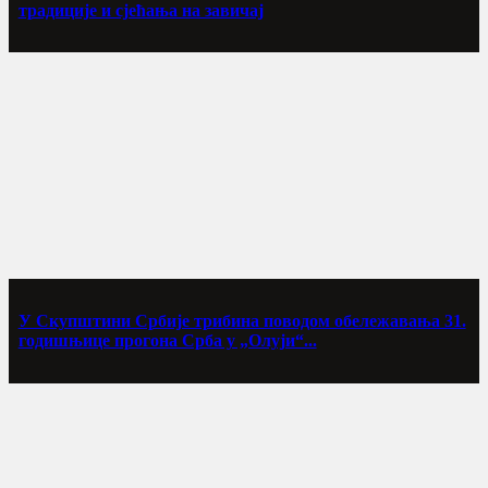
традиције и сјећања на завичај
У Скупштини Србије трибина поводом обележавања 31.
годишњице прогона Срба у „Олуји“...