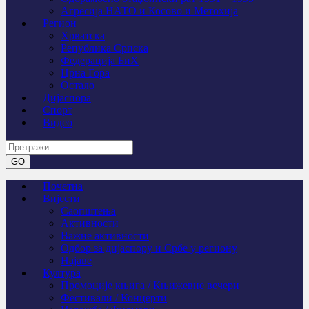
Агресија НАТО и Косово и Метохија
Регион
Хрватска
Република Српска
Федерација БиХ
Црна Гора
Остало
Дијаспора
Спорт
Видео
Почетна
Вијести
Саопштења
Активности
Важне активности
Одбор за дијаспору и Србе у региону
Најаве
Култура
Промоције књига / Књижевне вечери
Фестивали / Концерти