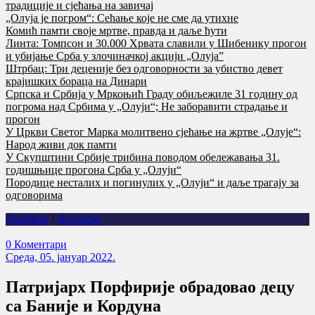
традиције и сјећања на завичај
„Олуја је погром“: Сећање које не сме да утихне
Комић памти своје мртве, правда и даље ћути
Линта: Томпсон и 30.000 Хрвата славили у Шибенику прогон
и убијање Срба у злочиначкој акцији „Олуја”
Штрбац: Три деценије без одговорности за убиство девет
крајишких бораца на Динари
Српска и Србија у Мркоњић Граду обиљежиле 31 годину од
погрома над Србима у „Олуји“; Не заборавити страдање и
прогон
У Цркви Светог Марка молитвено сјећање на жртве „Олује“:
Народ живи док памти
У Скупштини Србије трибина поводом обележавања 31.
годишњице прогона Срба у „Олуји“
Породице несталих и погинулих у „Олуји“ и даље трагају за
одговорима
Догађаји
/
Друштво
0 Коментари
Cреда, 05. јануар 2022.
Патријарх Порфирије обрадовао децу
са Баније и Кордуна