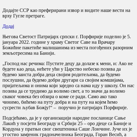
Додајте ССР као преферирани извор и видите наше вести на
врху Гугле претраге.
Додај
Његова Светост Патријарх српски г. Порфирије поделио је 5.
јануара 2022. године у храму Светог Саве на Врачару
Божићне пакетиће малишанима из места погођених разорним
земљотресима на Банији.
„Господ нас речима: Пустите децу да долазе к мени, и: Ако не
будете као деца, нећете ући у Царство небеско позива да
будемо заиста добра деца својим родитељима, да будемо
послушни, да будемо добри другари са својим комшијама,
пријатељима и онима који заједно са нама иду у школу. Он нас
позива да се трудимо да волимо свет, а то значи да волимо
сваког човека без обзира о коме се ради. Само ако тако
чинимо, бићемо на путу добра и на путу на којем ћемо
сусрести љубав Божју!“ – поручио је патријарх Порфирије.
Подсјећамо, да је у организацији народне посланице Сање
Лакић у посјети Београду и Србији 25 – оро дјеце са Баније и
Кордуна у пратњи свог свештеника Саше Лончине. Јуче их је
угостио замјеник градоначелника Београда, Горан Весић, а