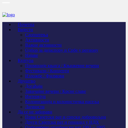
Почетна
Вијести
Саопштења
Активности
Важне активности
Одбор за дијаспору и Србе у региону
Најаве
Култура
Промоције књига / Књижевне вечери
Фестивали / Концерти
Изложбе / Филмови
Друштво
Догађаји
Завичајне вечери / Крсне славе
Интервјуи
Колонизација и колонистичка насеља
Личности
Да се не заборави
Први Свјeтски рат и српски добровољци
Други Свјетски рат и геноцид у НДХ
Одбрамбено отаџбински рат 1991 – 1995