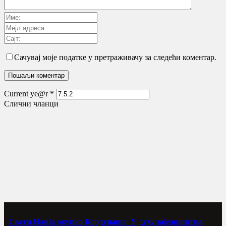
Сачувај моје податке у претраживачу за следећи коментар.
Current ye@r
*
Слични чланци
Свети Илија окупио Кордунаше: У духу заједништва,