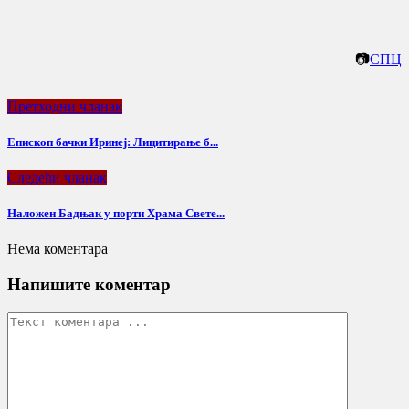
📷
СПЦ
Претходни чланак
Епископ бачки Иринеј: Лицитирање б...
Следећи чланак
Наложен Бадњак у порти Храма Свете...
Нема коментара
Напишите коментар