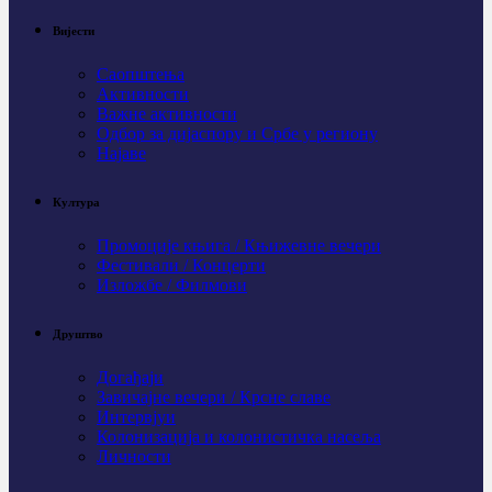
Вијести
Саопштења
Активности
Важне активности
Одбор за дијаспору и Србе у региону
Најаве
Култура
Промоције књига / Књижевне вечери
Фестивали / Концерти
Изложбе / Филмови
Друштво
Догађаји
Завичајне вечери / Крсне славе
Интервјуи
Колонизација и колонистичка насеља
Личности