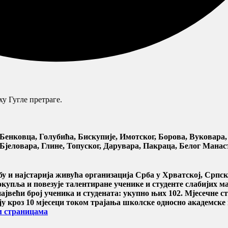
у Гугле претраге.
нковца, Голубића, Бискупије, Имотског, Борова, Вуковара, 
јеловара, Глине, Топуског, Дарувара, Пакраца, Белог Манаст
ебу и најстарија живућа организација Срба у Хрватској, Срп
купља и повезује талентиране ученике и студенте слабијих м
ајвећи број ученика и студената: укупно њих
102
. Мјесечне с
ћују кроз 10 мјесеци током трајања школске односно академске
 страницама