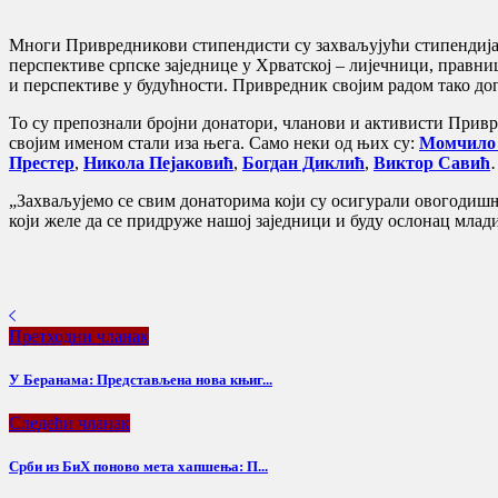
Многи Привредникови стипендисти су захваљујући стипендија
перспективе српске заједнице у Хрватској – лијечници, правн
и перспективе у будућности. Привредник својим радом тако до
То су препознали бројни донатори, чланови и активисти Привр
својим именом стали иза њега. Само неки од њих су:
Момчило 
Престер
,
Никола Пејаковић
,
Богдан Диклић
,
Виктор Савић
„Захваљујемо се свим донаторима који су осигурали овогодишњ
који желе да се придруже нашој заједници и буду ослонац млад
Претходни чланак
У Беранама: Представљена нова књиг...
Следећи чланак
Срби из БиХ поново мета хапшења: П...