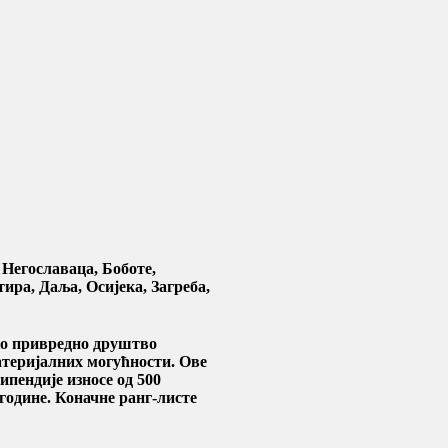
Негославаца, Боботе,
ира, Даља, Осијека, Загреба,
ско привредно друштво
атеријалних могућности. Ове
типендије износе од 500
 године. Коначне ранг-листе