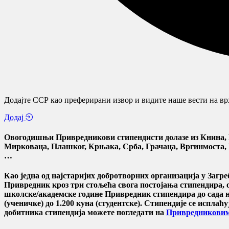
Додајте ССР као преферирани извор и видите наше вести на врх
Додај
Овогодишњи Привредникови стипендисти долазе из Книна, Бе
Мирковаца, Плашког, Крњака, Срба, Грачаца, Вргинмоста, Б
…
Као једна од најстаријих добротворних организација у Загр
Привредник кроз три стољећа свога постојања стипендира, о
школске/академске године Привредник стипендира до сада н
(ученичке) до 1.200 куна (студентске). Стипендије се испла
добитника стипендија можете погледати на
Привредниковим