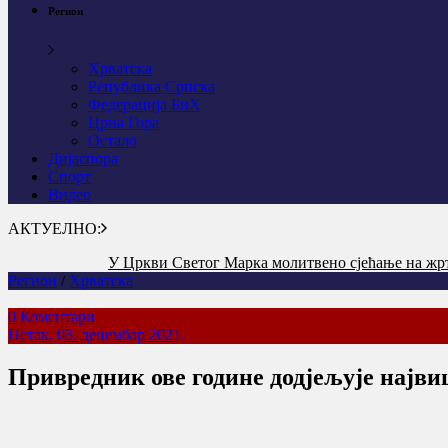
Регион
Хрватска
Република Српска
Федерација БиХ
Црна Гора
Остало
Дијаспора
Спорт
Видео
АКТУЕЛНО:
У Цркви Светог Марка молитвено сјећање на жр
Регион
/
Хрватска
0 Коментари
Петак, 03. децембар 2021.
Привредник ове године додјељује највиш