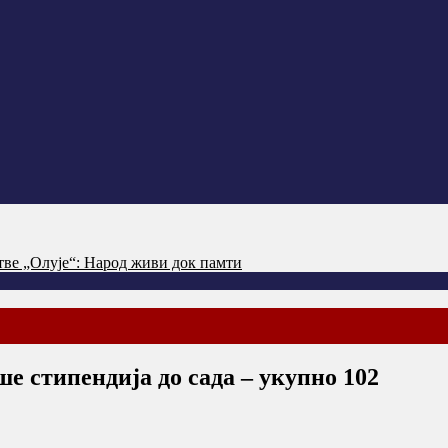
тве „Олује“: Народ живи док памти
е стипендија до сада – укупно 102