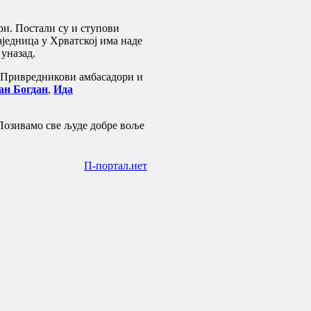
и. Постали су и ступови
једница у Хрватској има наде
уназад.
и Привредникови амбасадори и
ан Богдан
,
Ида
Позивамо све људе добре воље
П-портал.нет