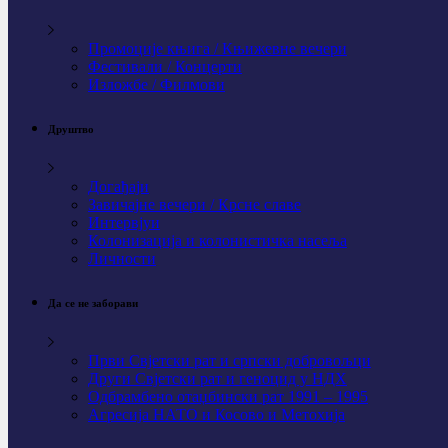
Промоције књига / Књижевне вечери
Фестивали / Концерти
Изложбе / Филмови
Друштво
Догађаји
Завичајне вечери / Крсне славе
Интервјуи
Колонизација и колонистичка насеља
Личности
Да се не заборави
Први Свјeтски рат и српски добровољци
Други Свјетски рат и геноцид у НДХ
Одбрамбено отаџбински рат 1991 – 1995
Агресија НАТО и Косово и Метохија