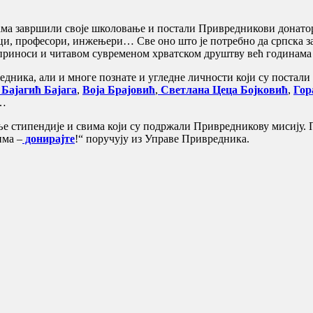
ма завршили своје школовање и постали Привредникови донатор
ици, професори, инжењери… Све оно што је потребно да српска за
приноси и читавом сувременом хрватском друштву већ годинама 
едника, али и многе познате и угледне личности који су постал
Бајагић Бајага
,
Воја Брајовић
,
Светлана
Цеца Бојковић
,
Гор
…
е стипендије и свима који су подржали Привредникову мисију. 
има –
донирајте
!“ поручују из Управе Привредника.