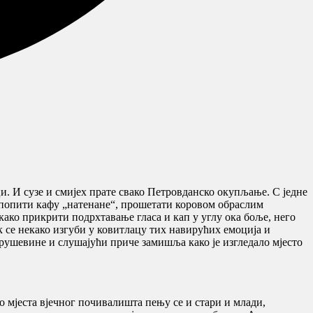
. И сузе и смијех прате свако Петровданско окупљање. С једне
и, попити кафу „натенане“, прошетати коровом обраслим
А како прикрити подрхтавање гласа и кап у углу ока боље, него
ек се некако изгуби у ковитлацу тих навирућих емоција и
е рушевине и слушајући приче замишља како је изгледало мјесто
 мјеста вјечног почивалишта пењу се и стари и млади,