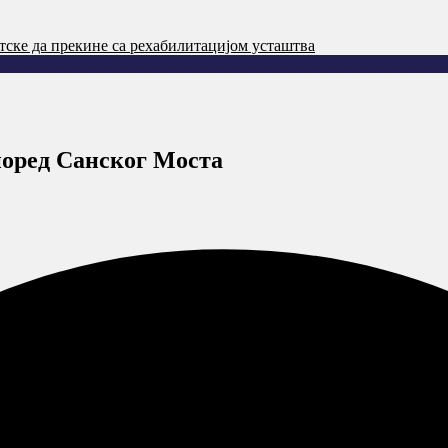
тске да прекине са рехабилитацијом усташтва
поред Санског Моста