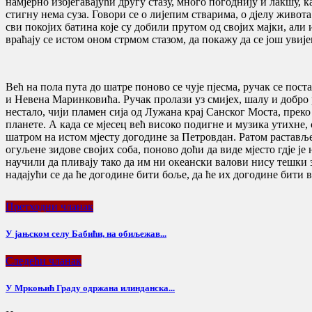
намјерно избјегавајући другу стазу, много погоднију и лакшу, к
стигну нема суза. Говори се о лијепим стварима, о дјелу живот
сви покојих батина које су добили прутом од својих мајки, али 
враћају се истом оном стрмом стазом, да покажу да се још увиј
Већ на пола пута до шатре поново се чује пјесма, ручак се по
и Невена Маринковића. Ручак пролази уз смијех, шалу и добро р
нестало, чији пламен сија од Лужана крај Санског Моста, прек
планете. А када се мјесец већ високо подигне и музика утихне, 
шатром на истом мјесту догодине за Петровдан. Ратом растављен
огуљене зидове својих соба, поново доћи да виде мјесто гдје је 
научили да пливају тако да им ни океански валови нису тешки 
надајући се да ће догодине бити боље, да ће их догодине бити 
Претходни чланак
У јањском селу Бабићи, на обиљежав...
Следећи чланак
У Мркоњић Граду одржана илинданска...