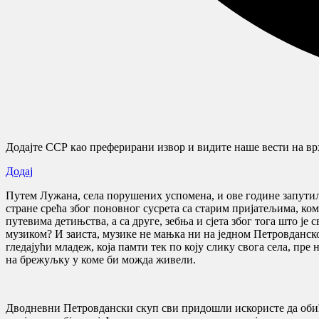
Додајте ССР као преферирани извор и видите наше вести на врх
Додај
Путем Лужана, села порушених успомена, и ове године запутил
стране срећа због поновног сусрета са старим пријатељима, ко
путевима детињства, а са друге, зебња и сјета због тога што је
музиком? И заиста, музике не мањка ни на једном Петровданском
гледајући младеж, која памти тек по коју слику свога села, пр
на брежуљку у коме би можда живели.
Дводневни Петровдански скуп сви придошли искористе да обиђу