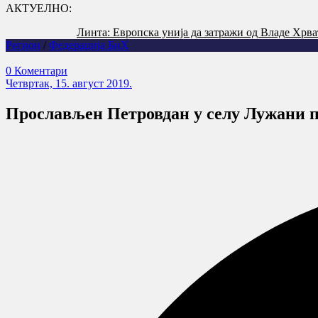
АКТУЕЛНО:
Линта: Европска унија да затражи од Владе Хрва
Регион
/
Федерација БиХ
0 Коментари
Четвртак, 15. август 2019.
Прослављен Петровдан у селу Лужани 