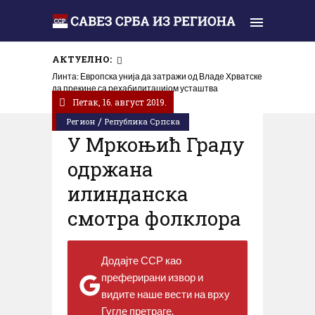
АКТУЕЛНО:
Линта: Европска унија да затражи од Владе Хрватске
да прекине са рехабилитацијом усташтва
Петак, 16. август 2019.
/
Регион
Република Српска
У Мркоњић Граду
одржана
илинданска
смотра фолклора
Додајте ССР као
преферирани извор и
видите наше вести на врху
Гугле претраге.