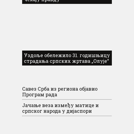
Уздоље обележило 31. годишњицу
страдања српских жртава „Олује“
Савез Срба из региона објавио
Програм рада
Јачање веза између матице и
српског народа у дијаспори