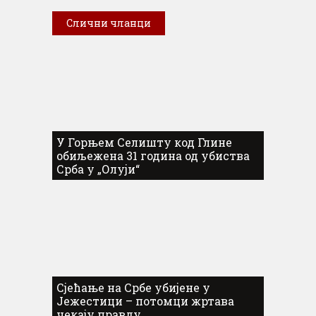
Слични чланци
У Горњем Селишту код Глине
обиљежена 31 година од убиства
Срба у „Олуји“
Сјећање на Србе убијене у
Јежестици – потомци жртава
чекају правду