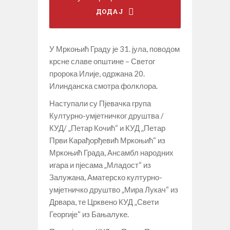
ДОДАЈ
У Мркоњић Граду је 31. јула, поводом
крсне славе општине – Светог
пророка Илије, одржана 20.
Илинданска смотра фолклора.
Наступали су Пјевачка група
Културно-умјетничког друштва /
КУД/ „Петар Кочић“ и КУД „Петар
Први Карађорђевић Мркоњић“ из
Мркоњић Града, Ансамбл народних
игара и пјесама „Младост“ из
Залужана, Аматерско културно-
умјетничко друштво „Мира Лукач“ из
Дрвара, те Црквено КУД „Свети
Георгије“ из Бањалуке.