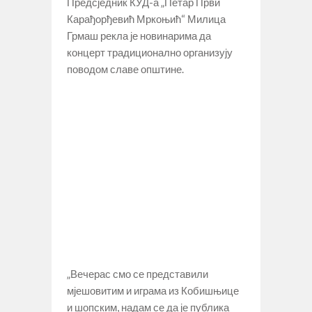
Предсједник КУД-а „Петар Први
Карађорђевић Мркоњић“ Милица
Грмаш рекла је новинарима да
концерт традиционално организују
поводом славе општине.
„Вечерас смо се представили
мјешовитим и играма из Кобишњице
и шопским, надам се да је публика