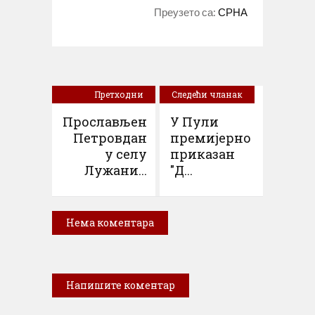
Преузето са:
СРНА
Претходни
Следећи чланак
чланак
Прослављен
У Пули
Петровдан
премијерно
у селу
приказан
Лужани...
"Д...
Нема коментара
Напишите коментар