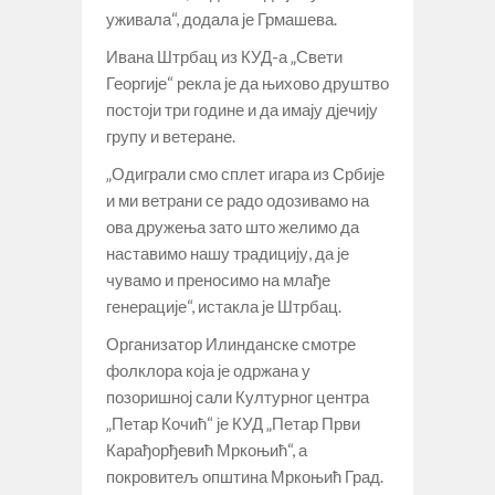
уживала“, додала је Грмашева.
Ивана Штрбац из КУД-а „Свети
Георгије“ рекла је да њихово друштво
постоји три године и да имају дјечију
групу и ветеране.
„Одиграли смо сплет игара из Србије
и ми ветрани се радо одозивамо на
ова дружења зато што желимо да
наставимо нашу традицију, да је
чувамо и преносимо на млађе
генерације“, истакла је Штрбац.
Организатор Илинданске смотре
фолклора која је одржана у
позоришној сали Културног центра
„Петар Кочић“ је КУД „Петар Први
Карађорђевић Мркоњић“, а
покровитељ општина Мркоњић Град.