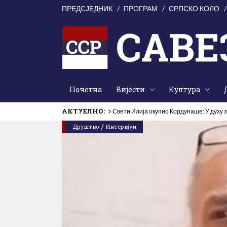
ПРЕДСЈЕДНИК
ПРОГРАМ
СРПСКО КОЛО
Почетна
Вијести
Култура
АКТУЕЛНО:
Свети Илија окупио Кордунаше: У духу з
/
Друштво
Интервјуи