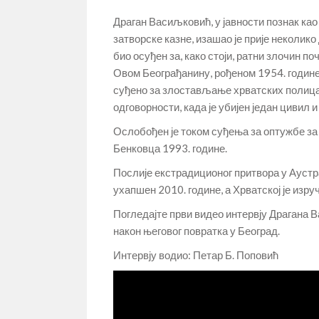
Драган Васиљковић, у јавности познак као
затворске казне, изашао је прије неколико 
био осуђен за, како стоји, ратни злочин 
Овом Београђанину, рођеном 1954. године, 
суђено за злостављање хрватских полицаја
одговорности, када је убијен један цивил 
Ослобођен је током суђења за оптужбе за 
Бенковца 1993. године.
Послије екстрадиционог притвора у Аустрал
ухапшен 2010. године, а Хрватској је изру
Погледајте први видео интервју Драгана В
након његовог повратка у Београд.
Интервју водио: Петар Б. Поповић