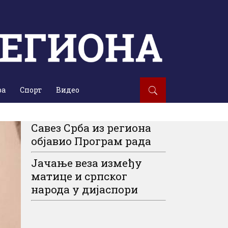
ра
Спорт
Видео
Савез Срба из региона
објавио Програм рада
Јачање веза између
матице и српског
народа у дијаспори