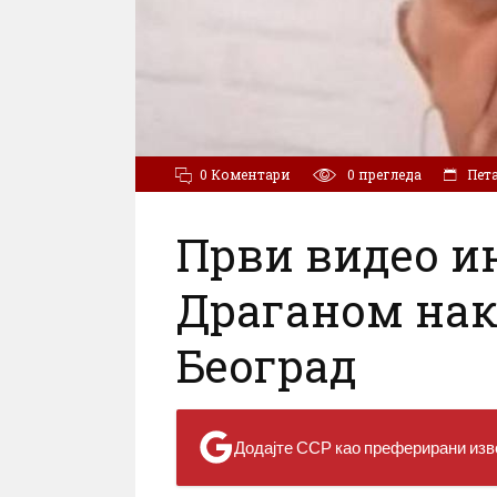
0 Коментари
0
прегледа
Пета
Први видео и
Драганом нак
Београд
Додајте ССР као преферирани изво