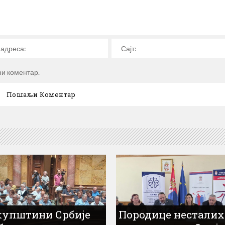
ћи коментар.
купштини Србије
Породице несталих