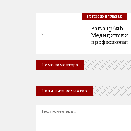
Претходни чланак
Вања Грбић:
Медицински
професионал..
Нема коментара
Напишите коментар