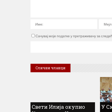
Сачувај моје податке у претраживачу за следе
Слични чланци
Свети Илија окупио
У С