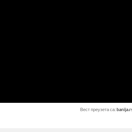
Вест преузета са:
banija.r