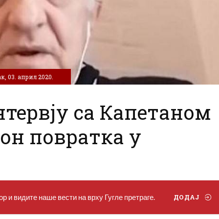
к, 03. април 2020.
нтервју са Капетаном
он повратка у
р и видите наше вести на врху Гугле претраге.
ДОДАЈ