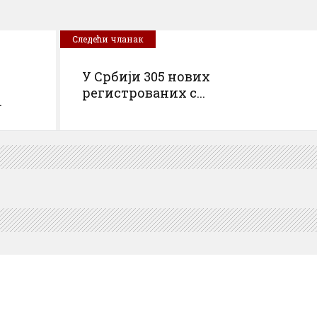
Следећи чланак
У Србији 305 нових
регистрованих с...
.