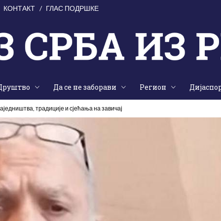
КОНТАКТ
ГЛАС ПОДРШКЕ
Друштво
Да се не заборави
Регион
Дијаспо
аједништва, традиције и сјећања на завичај