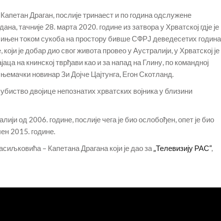
 Капетан Драган, послије тринаест и по година одслужене
дана, тачније 28. марта 2020. године из затвора у Хрватској гдје је
почињен током сукоба на простору бивше СФРЈ деведесетих година
који је добар дио свог живота провео у Аустралији, у Хрватској је
ца на книнској тврђави као и за напад на Глину, по командној
и њемачки новинар Зи Дојче Цајтунга, Егон Скотланд.
убиство двојице непознатих хрватских војника у близини
ији од 2006. године, послије чега је био ослобођен, опет је био
чен 2015. године.
асиљковића – Капетана Драгана који је дао за
„Телевизију РАС“
,