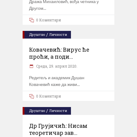
Дража Михаиловић, вођа четника у
Другом
0 Коментари
/
Друштво
Личности
Ковачевић: Вирус ће
проћи, а поди...
Cреда, 29. април 2020.
Редитељ и академик Душан
Ковачевић каже да живи
0 Коментари
/
Друштво
Личности
Др Грујичић: Нисам
теоретичар зав...