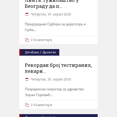
Линта: Тужилаштво у
Београду да п...
Четвртак, 30. април 2020.
Предсједник Oдбора за дијаспору и
Србе
0 Коментари
/
Догађаји
Друштво
Рекордан број тестираних,
лекари...
Четвртак, 30. април 2020.
Покрајински секретар за здравство
Зоран Гојковић
0 Коментари