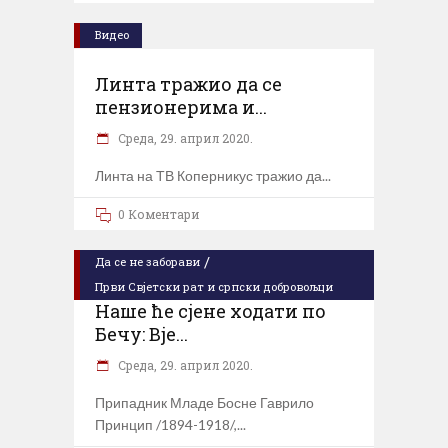
Видео
Линта тражио да се
пензионерима и...
Cреда, 29. април 2020.
Линта на ТВ Коперникус тражио да
0 Коментари
/
Да се не заборави
Први Свјeтски рат и српски добровољци
Наше ће сјене ходати по
Бечу: Вје...
Cреда, 29. април 2020.
Припадник Младе Босне Гаврило
Принцип /1894-1918/,