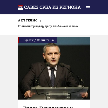
АКТУЕЛНО:
Храмови који чувају вјеру, памћење и завичај
/
Вијести
Саопштења