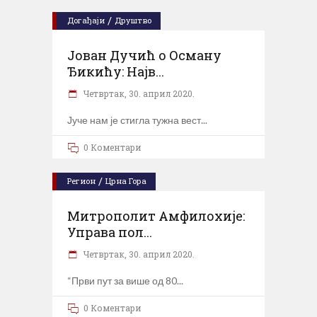
/
Догађаји
Друштво
Јован Дучић о Осману
Ђикићу: Најв...
Четвртак, 30. април 2020.
Јуче нам је стигла тужна вест
0 Коментари
/
Регион
Црна Гора
Митрополит Амфилохије:
Управа пол...
Четвртак, 30. април 2020.
“Први пут за више од 80
0 Коментари