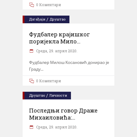
0 Коментари
/
Догађаји
Друштво
Фудбалер крајишког
поријекла Мило...
Cреда, 29. април 2020.
Фудбалер Милош Косановић донирао је
Граду
0 Коментари
/
Друштво
Личности
Последњи говор Драже
Михаиловића:...
Cреда, 29. април 2020.