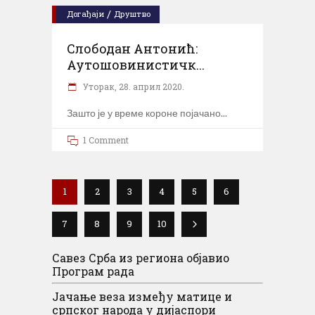
/
Догађаји
Друштво
Слободан Антонић:
Аутошовинистичк...
Уторак, 28. април 2020.
Зашто је у време короне појачано
1 Comment
1
2
3
4
5
6
7
8
9
10
Савез Срба из региона објавио
Програм рада
Јачање веза између матице и
српског народа у дијаспори