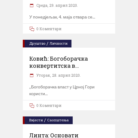
Cреда, 29. април 2020.
У понедјељак, 4. маја отвара се
0 Коментари
/
Друштво
Личности
Ковић: Богоборачка
конвертитска в...
Уторак, 28. април 2020.
,,Богоборачка власт у Црној Гори
користи
0 Коментари
/
Вијести
Саопштења
Линта: Основати