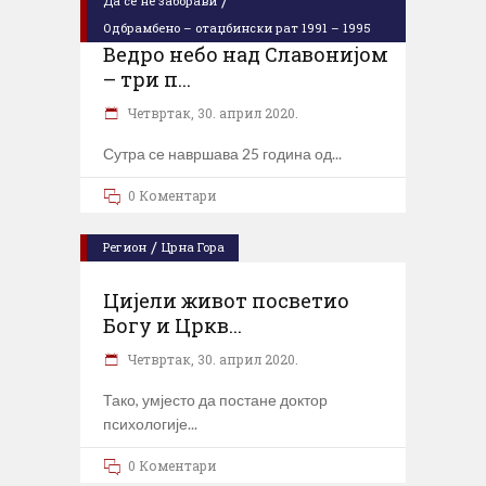
/
Да се не заборави
Одбрамбено – отаџбински рат 1991 – 1995
Ведро небо над Славонијом
– три п...
Четвртак, 30. април 2020.
Сутра се навршава 25 година од
0 Коментари
/
Регион
Црна Гора
Цијели живот посветио
Богу и Цркв...
Четвртак, 30. април 2020.
Тако, умјесто да постане доктор
психологије
0 Коментари