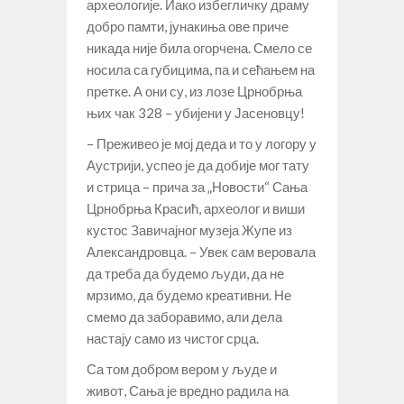
археологије. Иако избегличку драму
добро памти, јунакиња ове приче
никада није била огорчена. Смело се
носила са губицима, па и сећањем на
претке. А они су, из лозе Црнобрња
њих чак 328 – убијени у Јасеновцу!
– Преживео је мој деда и то у логору у
Аустрији, успео је да добије мог тату
и стрица – прича за „Новости“ Сања
Црнобрња Красић, археолог и виши
кустос Завичајног музеја Жупе из
Александровца. – Увек сам веровала
да треба да будемо људи, да не
мрзимо, да будемо креативни. Не
смемо да заборавимо, али дела
настају само из чистог срца.
Са том добром вером у људе и
живот, Сања је вредно радила на