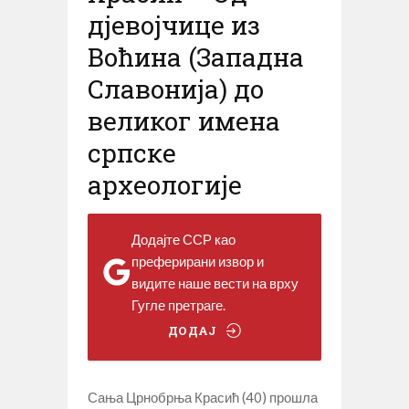
дјевојчице из
Воћина (Западна
Славонија) до
великог имена
српске
археологије
Додајте ССР као
преферирани извор и
видите наше вести на врху
Гугле претраге.
ДОДАЈ
Сања Црнобрња Красић (40) прошла