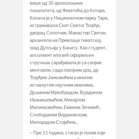
више од 30 археолошких
локалитета, од Фекетића до Котора.
Копала је у Националном парку Тара,
истраживала Скит Светог Ђорђа,
дворац Солотник, Манастир Светих
архангела на Превлаци тиватској,
град Дупљају у Банату. Као студент,
апсолвент или већ оформљен
стручњак сарађивала је са својим
ментором, сада покојним доц. др
Ђорђем Јанковићем и многим
истакнутим научним именима,
Душаном Мркобрадом, Вујадином
Иванишевићем, Михајлом
Милинковићем, Емином Зечевић,
Слободаном Видановским,
Милорадом Стојићем…
– Пре 11 година, стигао је позив који