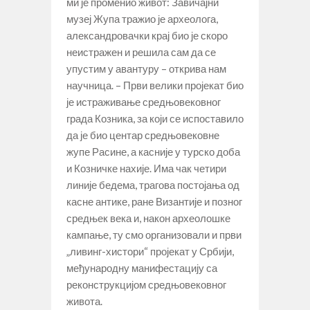
ми је променио живот: Завичајни
музеј Жупа тражио је археолога,
александровачки крај био је скоро
неистражен и решила сам да се
упустим у авантуру – открива нам
научница. – Први велики пројекат био
је истраживање средњовековног
града Козника, за који се испоставило
да је био центар средњовековне
жупе Расине, а касније у турско доба
и Козничке нахије. Има чак четири
линије бедема, трагова постојања од
касне антике, ране Византије и позног
средњек века и, након археолошке
кампање, ту смо организовали и први
„ливинг-хистори“ пројекат у Србији,
међународну манифестацију са
реконструкцијом средњовековног
живота.