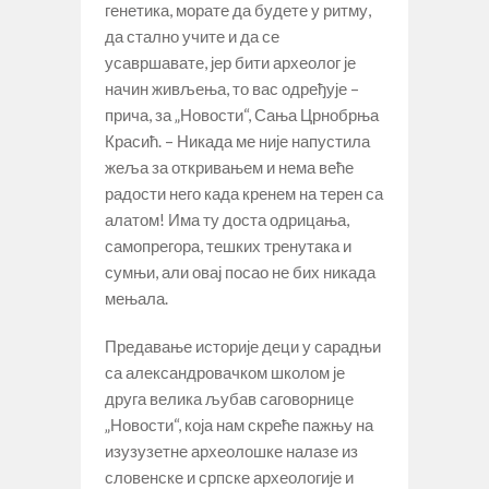
генетика, морате да будете у ритму,
да стално учите и да се
усавршавате, јер бити археолог је
начин живљења, то вас одређује –
прича, за „Новости“, Сања Црнобрња
Красић. – Никада ме није напустила
жеља за откривањем и нема веће
радости него када кренем на терен са
алатом! Има ту доста одрицања,
самопрегора, тешких тренутака и
сумњи, али овај посао не бих никада
мењала.
Предавање историје деци у сарадњи
са александровачком школом је
друга велика љубав саговорнице
„Новости“, која нам скреће пажњу на
изузузетне археолошке налазе из
словенске и српске археологије и