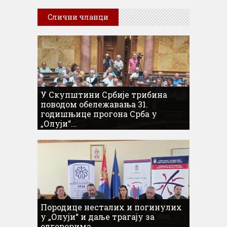
Слични чланци
У Скупштини Србије трибина
поводом обележавања 31.
годишњице прогона Срба у
„Олуји“...
Породице несталих и погинулих
у „Олуји“ и даље трагају за
одговорима