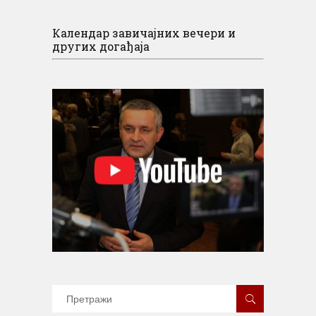
Календар завичајних вечери и
других догађаја