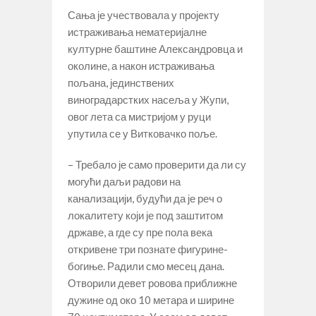
Сања је учествовала у пројекту
истраживања нематеријалне
културне баштине Александровца и
околине, а након истраживања
пољана, јединствених
виноградарстких насеља у Жупи,
овог лета са мистријом у руци
упутила се у Витковачко поље.
– Требало је само проверити да ли су
могући даљи радови на
канализацији, будући да је реч о
локалитету који је под заштитом
државе, а где су пре пола века
откривене три познате фигурине-
богиње. Радили смо месец дана.
Отворили девет ровова приближне
дужине од око 10 метара и ширине