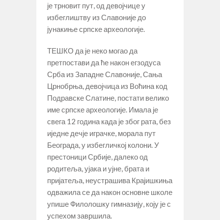
је трновит пут, од девојчице у
избеглиштву из Славоније до
јунакиње српске археологије.
ТЕШКО да је неко могао да
претпостави да ће након егзодуса
Срба из Западне Славоније, Сања
Црнобрња, девојчица из Воћина код
Подравске Слатине, постати велико
име српске археологије. Имала је
свега 12 година када је због рата, без
иједне дечје играчке, морала пут
Београда, у избегличкој колони. У
престоници Србије, далеко од
родитеља, ујака и ујне, брата и
пријатеља, неустрашива Крајишкиња
одважила се да након основне школе
упише Филолошку гимназију, коју је с
успехом завршила.