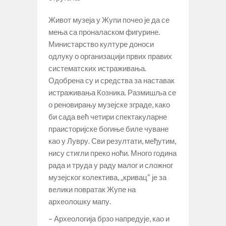
Живот музеја у Жупи почео је да се
мења са проналаском фигурине.
Министарство културе доноси
одлуку о организацији првих правих
систематских истраживања.
Одобрена су и средства за наставак
истраживања Козника. Размишља се
о реновирању музејске зграде, како
би сада већ четири спектакуларне
праисторијске богиње биле чуване
као у Лувру. Сви резултати, међутим,
нису стигли преко ноћи. Много година
рада и труда у раду малог и сложног
музејског колектива, „кривац“ је за
велики повратак Жупе на
археолошку мапу.
– Археологија брзо напредује, као и