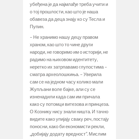
убеђена је да најмлађе треба учити и
о тој прошлости, као што је наша
обавеза да деца знају ко су Тесла и
Пупин.
– Не хранимо нашу децу правом
храном, као што то чине други
народи, не говоримо им о историји, не
радимо на њиховом идентитету,
неретко их затрпавамо глупостима –
сматра археолошкиња. – Уверила
сам се на једном часу колико мали
Жупљани воле бајке, али су се
изненадили када сам им причала
како су потомци витезова и принцеза.
О Кознику нису знали ништа. И тачно
видите како упијају сваку реч, постају
поносни, како би економисти рекли,
„добијају додату вредност“. Мислим