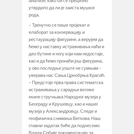
анализе, како би се прецизно
утврдило да ли је заиста мушког
рода.
– Тренутно се пише пројекат и
елаборат за конзервацију и
рестаурацију фигурине, а верујем да
ћемо у наставку истраживања наћи и
део бутине и ногу који нам недостаје,
као и да ћемо пронаћи још фигурина,
у ово последње уоште не сумњам –
уверава нас Сања Црнобрња Красић.
– Предстоје прва права систематска
истраживања у сарадњи велике
екипе стручњака Народног музеја у
Београду и Крушевцу, као и нашег
музеја у Александровцу. Следе и
геофизичка снимања Виткова. Наш
главни задатак биће да поднесемо
Влади Србије документацију за