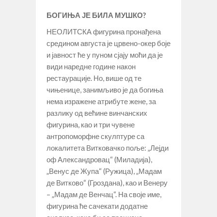
БОГИЊА ЈЕ БИЛА МУШКО?
НЕОЛИТСКА фигурина пронађена
средином августа је црвено-окер боје
и јавност ће у пуном сјају моћи да је
види наредне године након
рестаурације. Но, више од те
чињенице, занимљиво је да богиња
нема изражене атрибуте жене, за
разлику од већине винчанских
фигурина, као и три чувене
антропоморфне скулптуре са
локалитета Витковачко поље: „Лејди
оф Александровац“ (Миладија),
„Венус де Жупа“ (Ружица), „Мадам
де Витково“ (Гроздана), као и Венеру
– „Мадам де Венчац“. На своје име,
фигурина ће сачекати додатне