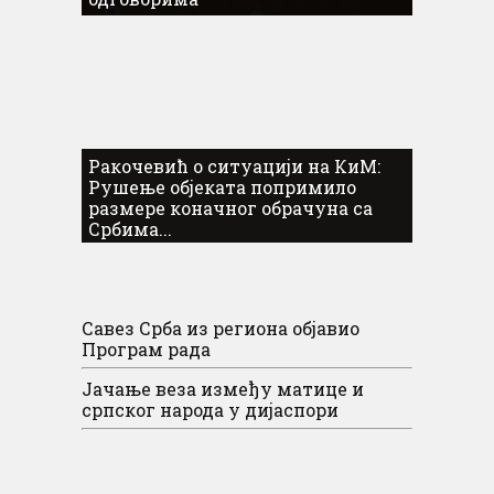
Ракочевић о ситуацији на КиМ:
Рушење објеката попримило
размере коначног обрачуна са
Србима...
Савез Срба из региона објавио
Програм рада
Јачање веза између матице и
српског народа у дијаспори