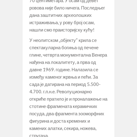
70 центиметара. У осам од девет
ровова није било ничега. Последњег
дана заштитних археолошких
истраживања, у рову број осам,
нашли смо праисторијску кућу!
У неолитском „објекту“ крила се
спектакуларна богиња од печене
глине, четврта монументална Венера
нађена на локалитету, а прва од
давне 1969. године. Налазила се
између каменог жрвња и пећи. За
сада је датирана на период 5.500-
4.700. г.п.н.е. Револуционарно
откриће пратило је и проналажење на
стотине фрагмената керамичких
посуда, два фрагмента зооморфних
фигурина и доста кремених и
камених алатки, секира, ножева,
стругача.