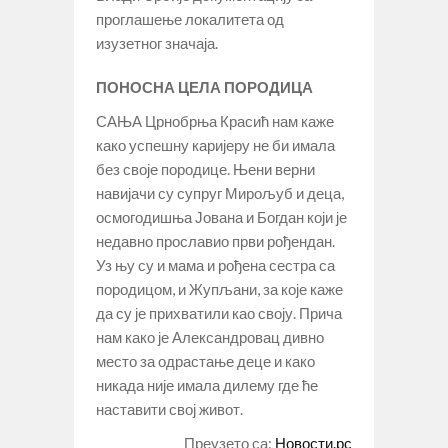
проглашење локалитета од
изузетног значаја.
ПОНОСНА ЦЕЛА ПОРОДИЦА
САЊА Црнобрња Красић нам каже
како успешну каријеру не би имала
без своје породице. Њени верни
навијачи су супруг Мирољуб и деца,
осмогодишња Јована и Богдан који је
недавно прославио први рођендан.
Уз њу су и мама и рођена сестра са
породицом, и Жупљани, за које каже
да су је прихватили као своју. Прича
нам како је Александровац дивно
место за одрастање деце и како
никада није имала дилему где ће
наставити свој живот.
Преузето са:
Новости.рс