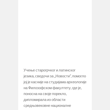
Учење старогрчког и латинског
језика, сведочи за „Новости“, помогло
јој је касније на студијама археологије
на Филозофском факултету, где је,
поносна на своје порекло,
дипломирала из области
средњовековне националне