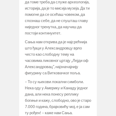
да томе треба да служе археологија,
историја, да је то мисија музеја. Да ти
помогне да се осећаш човеком, да
спознаш себе, да не спушташ главу
ниједног тренутка, да научиш да
постоји континуитет.
Сања нам открива да је најсрећнија
што ђаци у Александровцу врло
често као слободну тему на
часовима ликовног цртају „Лејди оф
Александровац“, најзначајнију
фигурину са Витковачког поља.
– То су њихови локални симболи.
Нека оду у Америку и Канаду једног
дана, али нека понесу реплику
богиње и кажу, слободно, ово је старо
7.000 година, брајковићу мој, е ја сам
ту рођен! – каже нам Сања.