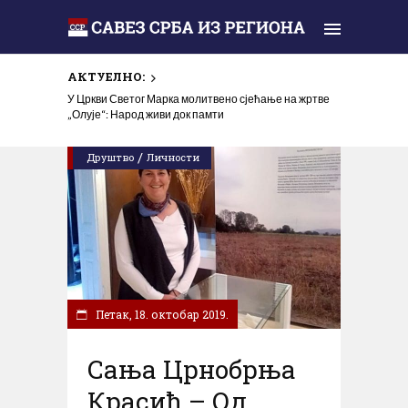
АКТУЕЛНО:
Линта: Томпсон и 30.000 Хрвата славили у Шибенику
У Цркви Светог Марка молитвено сјећање на жртве
прогон и убијање Срба у злочиначкој акцији „Олуја”
„Олује“: Народ живи док памти
/
Друштво
Личности
Петак, 18. октобар 2019.
Сања Црнобрња
Красић – Од