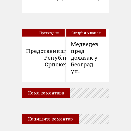
Претходни
Следећи чланак
чланак
Медведев
Представништво
пред
Републике
долазак у
Српске: Н...
Београд
уп...
Нема коментара
Напишите коментар