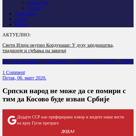
Црна Гора
Остало
Дијаспора
Спорт
Видео
АКТУЕЛНО:
Свети Илија окупио Кордунаше: У духу заједништва,
„Олуја је погром“: Сећање које не сме да утихне
традиције и сјећања на завичај
Да се не заборави
/
Одбрамбено – отаџбински рат 1991 – 1995
1 Comment
Петак, 06. март 2020.
Српски народ не може да се помири с
тим да Косово буде изван Србије
Додајте ССР као преферирани извор и видите наше вести
на врху Гугле претраге.
ДОДАЈ