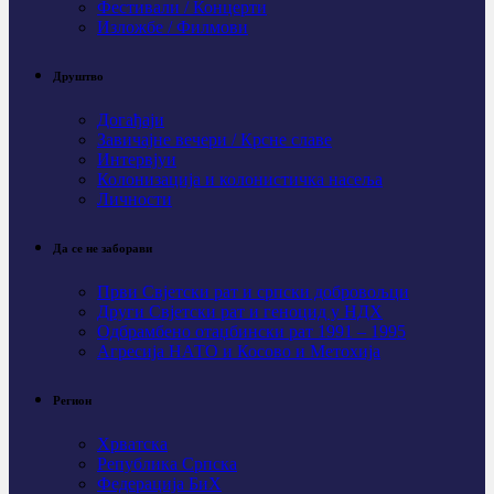
Фестивали / Концерти
Изложбе / Филмови
Друштво
Догађаји
Завичајне вечери / Крсне славе
Интервјуи
Колонизација и колонистичка насеља
Личности
Да се не заборави
Први Свјeтски рат и српски добровољци
Други Свјетски рат и геноцид у НДХ
Одбрамбено отаџбински рат 1991 – 1995
Агресија НАТО и Косово и Метохија
Регион
Хрватска
Република Српска
Федерација БиХ