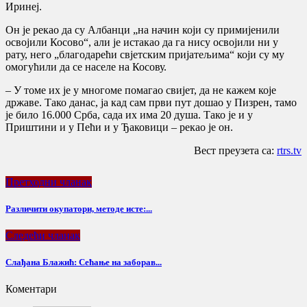
Иринеј.
Он је рекао да су Албанци „на начин који су примијенили
освојили Косово“, али је истакао да га нису освојили ни у
рату, него „благодарећи свјетским пријатељима“ који су му
омогућили да се населе на Косову.
– У томе их је у многоме помагао свијет, да не кажем које
државе. Тако данас, ја кад сам први пут дошао у Пизрен, тамо
је било 16.000 Срба, сада их има 20 душа. Тако је и у
Приштини и у Пећи и у Ђаковици – рекао је он.
Вест преузета са:
rtrs.tv
Претходни чланак
Различити окупатори, методе исте:...
Следећи чланак
Слађана Блажић: Сећање на заборав...
Коментари