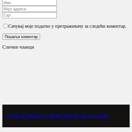
Сачувај моје податке у претраживачу за следећи коментар.
Слични чланци
„Олуја је погром“: Сећање које не сме да утихне