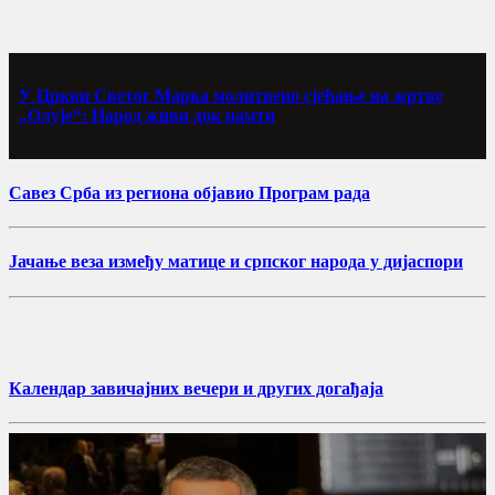
У Цркви Светог Марка молитвено сјећање на жртве
„Олује“: Народ живи док памти
Савез Срба из региона објавио Програм рада
Јачање веза између матице и српског народа у дијаспори
Календар завичајних вечери и других догађаја