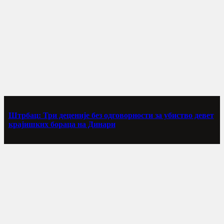
Штрбац: Три деценије без одговорности за убиство девет
крајишких бораца на Динари