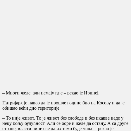
– Многи желе, али немају гдје – рекао је Иринеј.
Патријарх је навео да је прошле године био на Косову и да је
обишао већи дио територије.
– То није живот. То је живот без слободе и без икакве наде у
неку бољу будућност. Али се боре и желе да остану. А са друге
стране, власти чине све да их тамо буде мање – рекао је