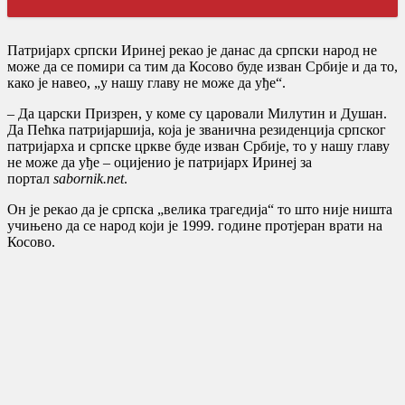
Патријарх српски Иринеј рекао је данас да српски народ не
може да се помири са тим да Косово буде изван Србије и да то,
како је навео, „у нашу главу не може да уђе“.
– Да царски Призрен, у коме су царовали Милутин и Душан.
Да Пећка патријаршија, која је званична резиденција српског
патријарха и српске цркве буде изван Србије, то у нашу главу
не може да уђе – оцијенио је патријарх Иринеј за
портал
sabornik.net
.
Он је рекао да је српска „велика трагедија“ то што није ништа
учињено да се народ који је 1999. године протјеран врати на
Косово.