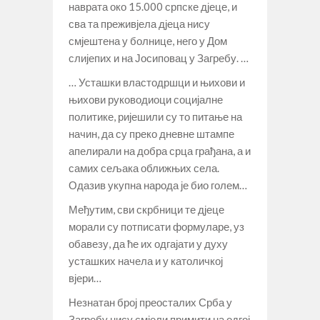
наврата око 15.000 српске дјеце, и
сва та преживјела дјеца нису
смјештена у болнице, него у Дом
слијепих и на Јосиповац у Загребу. …
… Усташки властодршци и њихови и
њихови руководиоци социјалне
политике, ријешили су то питање на
начин, да су преко дневне штампе
апелирали на добра срца грађана, а и
самих сељака оближњих села.
Одазив укупна народа је био голем…
Међутим, сви скрбници те дјеце
морали су потписати формуларе, уз
обавезу, да ће их одгајати у духу
усташких начела и у католичкој
вјери…
Незнатан број преосталих Срба у
Загребу нису смјели примити на одгој