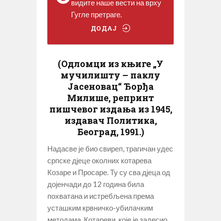
видите наше вести на врху
Гугле претраге.
ДОДАЈ
(Одломци из књиге „У
мучилишту – паклу
Јасеновац“ Ђорђа
Милише, репринт
пишчевог издања из 1945,
издавач Политика,
Београд, 1991.)
Надасве је био свиреп, трагичан удес
српске дјеце околних котарева
Козаре и Просаре. Ту су сва дјеца од
дојенчади до 12 година била
похватана и истребљена према
усташким крвничко-убилачким
методама. Котареви, које је задесио