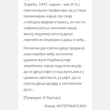
Згаребу, 1947. године – нап. И. Б.),
свеучилишног професора, од усташа
пензиониран, који је сво своје
слободно вријеме и праксу, из чистог
човјекољубља, поклонио нашој
малој, недужној српској дјеци,
лијечећи их неуморно и дању и ноћу…
Незнатан дио српске дјеце предан је
и распоређен међу католичке
црквене жупе Надбискупије
загребачке, која је подузела акцију,
да се дјеца смјесте код жупљана и у
црквена сиротишта, уз увјет, да се
српска дјеца одгајају у католичком
духу…
(Приредио: И. Брезац)
Извор: ИНТЕРМАГАЗИН