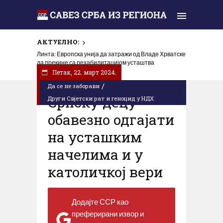
АКТУЕЛНО:
У Горњем Селишту код Глине обиљежена 31 година
Линта: Европска унија да затражи од Владе Хрватске
од убиства Срба у „Олуји“
да прекине са рехабилитацијом усташтва
Петак, 22. март 2024.
/
Да се не заборави
Српску децу
Други Свјетски рат и геноцид у НДХ
обавезно одгајати
на усташким
начелима и у
католичкој вери
Додајте ССР као
преферирани извор и