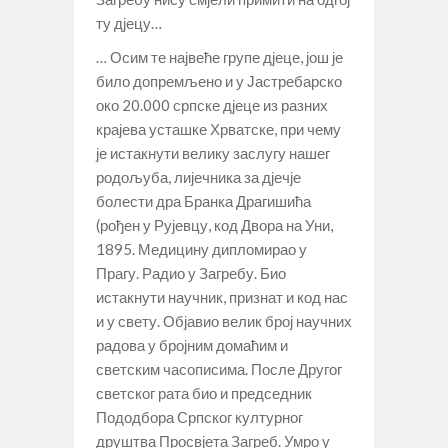
ту дјецу…
… Осим те највеће групе дјеце, још је
било допремљено и у Јастребарско
око 20.000 српске дјеце из разних
крајева усташке Хрватске, при чему
је истакнути велику заслугу нашег
родољуба, лијечника за дјечје
болести дра Бранка Драгишића
(рођен у Рујевцу, код Двора на Уни,
1895. Медицину дипломирао у
Прагу. Радио у Загребу. Био
истакнути научник, признат и код нас
и у свету. Објавио велик број научних
радова у бројним домаћим и
светским часописима. После Другог
светског рата био и председник
Пододбора Српског културног
друштва Просвјета Загреб. Умро у