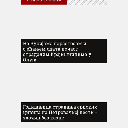
На Бусијама парастосом и
сјећањем одата почаст
страдалим Крајишницима у
Олуји
Годишњица страдања српских
цивила на Петровачкој цести –
злочин без казне