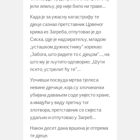
јели земљу, јер није било ни траве…
Када је за ужасну катастрофу те
дјеце сазнао претставник Црвеног
крижа из Загреба, отпутовао је до
Сиска, гдје је надзиратељу, младом
„усташком дужностнику“ изрекао:
„Забога, што радите то с дјецом“…, на
што му је љутито одговорио: „Шути
псето, устрелит ћу те“…
Уочивши посвуда мртва тјелеса
невине дјечице, која су злочиначки
убијана давањем соде умјесто хране,
а имајући у виду претњу тог
злотвора, претставник се смјеста
удаљио и отпутовао у Загреб…
Након десет дана вршена је отпрема
те дјеце.