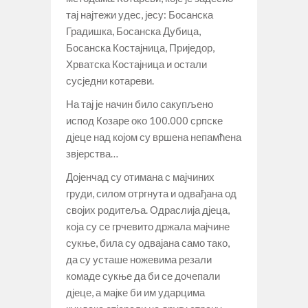
тај најтежи удес, јесу: Босанска
Градишка, Босанска Дубица,
Босанска Костајница, Приједор,
Хрватска Костајница и остали
сусједни котареви.
На тај је начин било сакупљено
испод Козаре око 100.000 српске
дјеце над којом су вршена непамћена
звјерства…
Дојенчад су отимана с мајчиних
груди, силом отргнута и одвађана од
својих родитеља. Одраслија дјеца,
која су се грчевито држала мајчине
сукње, била су одвајана само тако,
да су усташе ножевима резали
комаде сукње да би се дочепали
дјеце, а мајке би им ударцима