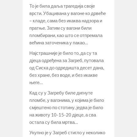
То је била даља трагедија своје
врсти. Убацивана у вагоне ко дрвеће
– кладе, сама без икаква надзора и
пратње. Затим су вагони били
пломбирани, као што се отпремала
већина заточеника у пакао…
Најстрашније је било то, да су та
дјеца одређена за Загреб, путовала
од Сиска до одредишта десет дана,
без хране, без воде, и без икакве
његе…
Кад су у Загребу биле дигнуте
пломбе, у вагонима, у којима је било
смјештено по стотину, једва је било
на животу 10-15-20 дјеце, а сва
остала су била мртва…
Укупно је у Загреб стигло у неколико