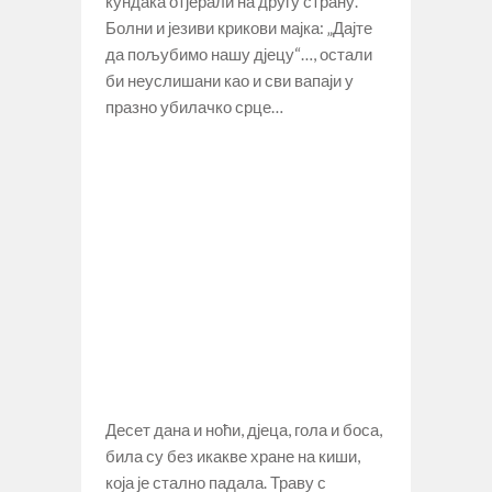
кундака отјерали на другу страну.
Болни и језиви крикови мајка: „Дајте
да пољубимо нашу дјецу“…, остали
би неуслишани као и сви вапаји у
празно убилачко срце…
Десет дана и ноћи, дјеца, гола и боса,
била су без икакве хране на киши,
која је стално падала. Траву с