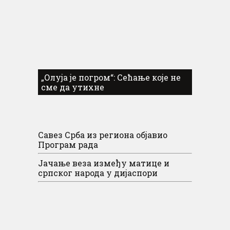
„Олуја је погром“: Сећање које не
сме да утихне
Савез Срба из региона објавио
Програм рада
Јачање веза између матице и
српског народа у дијаспори