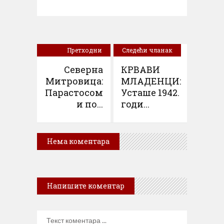
Претходни
Следећи чланак
чланак
Северна
КРВАВИ
Митровица:
МЛАДЕНЦИ:
Парастосом
Усташе 1942.
и по...
годи...
Нема коментара
Напишите коментар