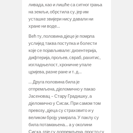
ливада, као и лишће са ситног грања
на земљи, обрстила су, јер им
усташке звијери нису давали ни
хране ни воде…
Већ ту, половина дјеце је помрла
услијед таква поступка и болести
које се појављивале: дизентерија,
дифтерија, прољев, свраб, рахитис,
изгладњелост, хроничне упале
цријева, разне ране и т. д…
… Друга половина била је
отпремљена, дјеломично у пакао
Јасеновац – Стару Градишку, а
дјеломично у Сисак. При самом том
превозу, дјеца су страховито и у
великом броју умирала. У паклу су
била потамањена… а у околини
Сиска, гдје су допремљена, просто су