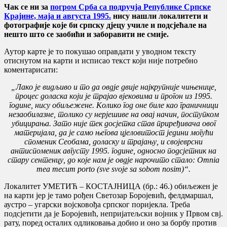
Чак се ни за
погром Срба са подручја Републике Српске
Крајине, маја и августа 1995.
нису нашли локалитети и
фотографије које би српску дјецу училе и подсјећале на
нешто што се заобићи и заборавити не смије.
Аутор карте је то покушао оправдати у уводном тексту
отиснутом на карти и исписао текст који није потребно
коментарисати:
„
Лако је видљиво и то да овдје двије најкрупније чињенице,
процес доласка који је трајао вјековима и прогон из 1995.
године, нису обиљежене. Колико год оне биле као граничници
незаобилазне, толико су нерјешиве на овај начин, поступком
убицирања. Зато није тек досјетка став приређивача овог
материјала, да је само његова цјеловитост једини могући
споменик Сеобама, доласку и трајању, и својеврсни
антиспоменик августу 1995. године, односно подсјетник на
стару сентенцу, до које нам је овдје нарочито стало: Omnia
mea mecum porto
(
sve svoje sa sobom nosim
)“
.
Локалитет УМЕТИЋ – КОСТАЈНИЦА (бр.: 46.) обиљежен је
на карти јер је тамо рођен Светозар Боројевић, фелдмаршал,
аустро – угарски војсковођа српског поријекла. Треба
подсјетити да је Боројевић, непријатељски војник у Првом свј.
рату, поред осталих одликовања добио и оно за борбу против