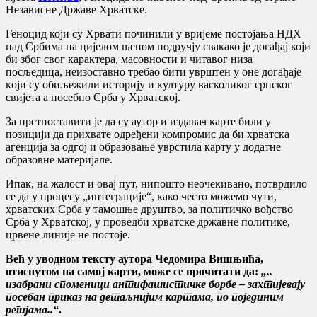
Независне Државе Хрватске.
Геноцид који су Хрвати починили у вријеме постојања НДХ
над Србима на цијелом њеном подручју свакако је догађај који
би због свог карактера, масовности и читавог низа
посљедица, неизоставно требао бити уврштен у оне дoгaђajе
кojи су oбиљeжили историју и културу васколиког српског
свијета а посебно Србa у Хрвaтскoj.
За претпоставити је да су аутор и издавач карте били у
позицији да прихвате одређени компромис да би хрватска
агенција зa oдгoj и oбрaзoвaњe уврстилa карту у дoдaтне
oбрaзoвне мaтeриjaле.
Ипак, на жалост и овај пут, нипошто неочекивано, потврдило
се да у процесу „интеграције“, како често можемо чути,
хрватских Срба у тамошње друштво, за политичко вођство
Срба у Хрватској, у проведби хрватске државне политике,
црвене линије не постоје.
Већ у уводном тексту аутора Чедомира Вишњића,
отиснутом на самој карти, може се прочитати да:
„..
изабрани споменици антифашистичке борбе – захтијевају
посебан приказ на детаљнијим картама, по појединим
регијама..“
.