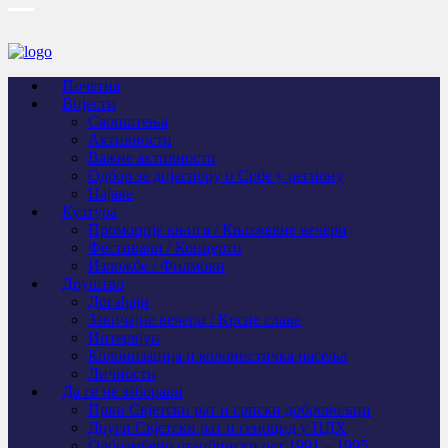
Почетна
Вијести
Саопштења
Активности
Важне активности
Одбор за дијаспору и Србе у региону
Најаве
Култура
Промоције књига / Књижевне вечери
Фестивали / Концерти
Изложбе / Филмови
Друштво
Догађаји
Завичајне вечери / Крсне славе
Интервјуи
Колонизација и колонистичка насеља
Личности
Да се не заборави
Први Свјeтски рат и српски добровољци
Други Свјетски рат и геноцид у НДХ
Одбрамбено отаџбински рат 1991 – 1995