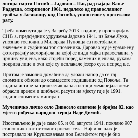
логора смрти Госпић – Јадовно – Паг, рад вајара Вање
Радауша, откривеног 1961. недалеко од православног
гробља у Јасиковцу код Госпића, уништеног у протеклом
рату.
Треба поменути да је у Загребу 2013. године, у просторијама
СНВ-а, предсједник удружења Јадовно 1941. из Бање Луке,
упознао господина Милорада Пуповца са постојањем,
значењем и судбином тог споменика. Даровао му је урамљену
фотографију меморијала на којој се види мајка православна, у
црнину увијена, како стојећи поред камених вјешала, рукама
покрива лице и очи које су исплакале језеро суза испред ње.
Притом је замолио домаћина да уложи напор да се тај
споменик обнови до осамдесете годишњице од Покоља. Та
година истиче за тридесетак дана а остаци меморијала леже
обрасли драчом и шибљем, расути на мјесту гдје је 1991.
године споменик миниран.
Мученичко личко село Дивосело означено је бројем 82. као
мјесто рођења народног хероја Наде Димић.
Изостављено је да је само 05. и 06. августа 1941. поклано 907
становника тог питомог српског села. Највише њих је
пострадало на Крушковачама под Велебитом гдје је био