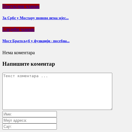
Претходни чланак
За Србе у Мостару поново нема мјес...
Следећи чланак
Мост Братољуб у функцији - посебна...
Нема коментара
Напишите коментар