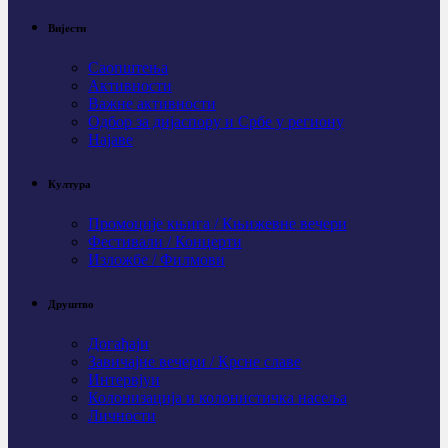
Вијести
Саопштења
Активности
Важне активности
Одбор за дијаспору и Србе у региону
Најаве
Култура
Промоције књига / Књижевне вечери
Фестивали / Концерти
Изложбе / Филмови
Друштво
Догађаји
Завичајне вечери / Крсне славе
Интервјуи
Колонизација и колонистичка насеља
Личности