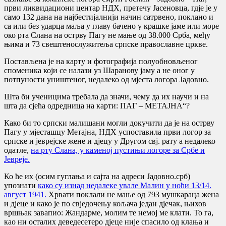
први ликвидациони центар НДХ, претечу Јасеновца, гдје је у
само 132 дана на најбестијалнији начин сатрвено, поклано и
са или без ударца маља у главу бачено у крашке јаме или море
око рта Слана на острву Пагу не мање од 38.000 Срба, међу
њима и 73 свештенослужитеља српске православне цркве.
Постављена је на карту и фотографија полуобновљеног
споменика који се налази уз Шаранову јаму а не оног у
потпуности уништеног, недалеко од мјеста логора Јадовно.
Шта би ученицима требала да значи, чему да их научи и на
шта да сјећа одредница на карти: ПАГ – МЕТАЈНА“?
Како би то српски малишани могли докучити да је на острву
Пагу у мјесташцу Метајна, НДХ успоставила први логор за
српске и јеврејске жене и дјецу у Другом свј. рату а недалеко
одатле,
на рту Слана, у каменој пустињи логоре за Србе и
Јевреје.
Ко ће их (осим гуглања и сајта на адреси Јадовно.срб)
упознати
како су изнад недалеке увале Малин у ноћи 13/14.
август 1941.
Хрвати поклали не мање од 793 мушкараца жена
и дјеце и како је по свједочењу кољача један дјечак, њихов
вршњак завапио: Жандарме, молим те немој ме клати. То га,
као ни осталих деведесетеро дјеце није спасило од клања и