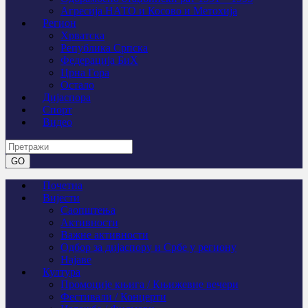
Агресија НАТО и Косово и Метохија
Регион
Хрватска
Република Српска
Федерација БиХ
Црна Гора
Остало
Дијаспора
Спорт
Видео
Почетна
Вијести
Саопштења
Активности
Важне активности
Одбор за дијаспору и Србе у региону
Најаве
Култура
Промоције књига / Књижевне вечери
Фестивали / Концерти