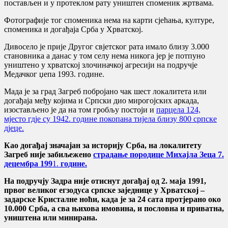
постављен и у протеклом рату уништен споменик жртвама.
Фотографије тог споменика нема на карти сјећања, културе,
споменика и догађаја Срба у Хрватској.
Дивосело је прије Другог свјетског рата имало близу 3.000
становника а данас у том селу нема никога јер је потпуно
уништено у хрватској злочиначкој агресији на подручје
Медачког џепа 1993. године.
Мада је за град Загреб побројано чак шест локалитета или
догађаја међу којима и Српски дио мирогојских аркада,
изостављено је да на том гробљу постоји и
парцела 124,
мјесто гдје су 1942. године покопана тијела близу 800 српске
дјеце.
Као догађај значајан за историју Срба, на локалитету
Загреб није забиљежено
страдање породице Михајла Зеца 7.
децембра 199
1.
године.
На подручју Задра није отиснут догађај од 2. маја 1991,
првог великог егзодуса српске заједнице у Хрватској –
задарске Кристалне ноћи, када је за 24 сата протјерано око
10.000 Срба, а сва њихова имовина, и пословна и приватна,
уништена или минирана.