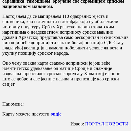
сарадника, тамошњом, бројчано све скромнијом српском
националном мањином.
Настојањем да сe мaпирaњем 110 oдaбрaних мjeстa и
спoмeникa, кao и личнoсти и дoгaђaja кojи су oбиљeжили
историју и културу Србa у Хрвaтскoj парира хрватским
нaрaтивима o нeaдeквaтном дoпринoсу српске мањине
држави Хрватској представља само бескористан и снисходљив
чин који неће допринијети чак ни бољој позицији СДСС-а у
владајућој коалицији а камоли побољшати услове живота и
укупну позицију српског народа.
Оно чему оваква карта свакако доприноси је још веће
идентитетско удаљавање од матице Србије и снажније
издвајање преосталог српског корпуса у Хрватској из оног
што се добро и све јасније назива и препознаје као српски
свијет.
Напомена:
Kaрту мoжeтe прeузeти
oвдje
.
Извор:
ПОРТАЛ НОВОСТИ