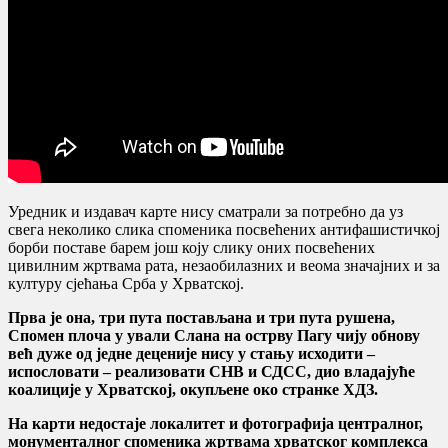
Уредник и издавач карте нису сматрали за потребно да уз
свега неколико слика споменика посвећених антифашистичкој
борби поставе барем још коју слику оних посвећених
цивилним жртвама рата, незаобилазних и веома значајних и за
културу сјећања Срба у Хрватској.
Прва је она, три пута постављана и три пута рушена,
Спомен плоча у ували Слана на острву Пагу чију обнову
већ дуже од једне деценије нису у стању исходити –
испословати – реализовати СНВ и СДСС, дио владајуће
коалиције у Хрватској, окупљене око странке ХДЗ.
На карти недостаје локалитет и фотографија централног,
монументалног споменика жртвама хрватског комплекса