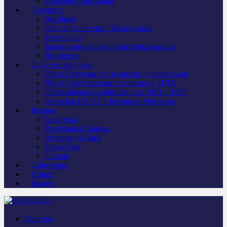
Изложбе / Филмови
Друштво
Догађаји
Завичајне вечери / Крсне славе
Интервјуи
Колонизација и колонистичка насеља
Личности
Да се не заборави
Први Свјeтски рат и српски добровољци
Други Свјетски рат и геноцид у НДХ
Одбрамбено отаџбински рат 1991 – 1995
Агресија НАТО и Косово и Метохија
Регион
Хрватска
Република Српска
Федерација БиХ
Црна Гора
Остало
Дијаспора
Спорт
Видео
Почетна