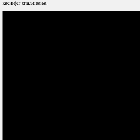
каснијег спаљивања.