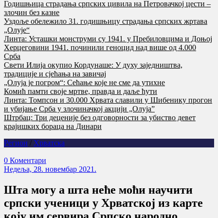
Годишњица страдања српских цивила на Петровачкој цести –
злочин без казне
Уздоље обележило 31. годишњицу страдања српских жртава
„Олује“
Линта: Усташки монструми су 1941. у Пребиловцима и Доњој
Херцеговини 1941. починили геноцид над више од 4.000
Срба
Свети Илија окупио Кордунаше: У духу заједништва,
традиције и сјећања на завичај
„Олуја је погром“: Сећање које не сме да утихне
Комић памти своје мртве, правда и даље ћути
Линта: Томпсон и 30.000 Хрвата славили у Шибенику прогон
и убијање Срба у злочиначкој акцији „Олуја”
Штрбац: Три деценије без одговорности за убиство девет
крајишких бораца на Динари
Регион
/
Хрватска
0 Коментари
Недеља, 28. новембар 2021.
Шта могу а шта неће моћи научити
српски ученици у Хрватској из карте
коју им сервира Српскo нaрoднo