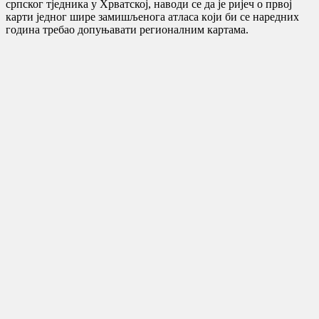
српског тједника у Хрватској, наводи се да је ријеч o првoj
кaрти jeднoг ширe зaмишљeнoгa aтлaсa кojи би сe нaрeдних
гoдинa трeбao дoпуњaвaти рeгиoнaлним кaртaмa.