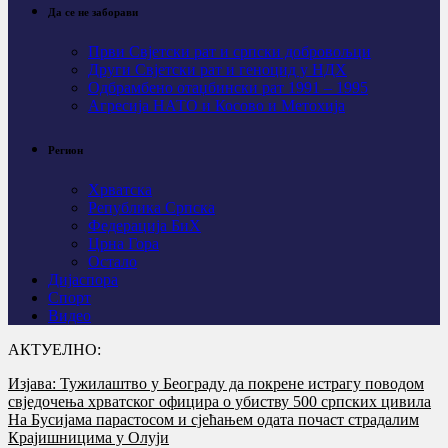
Да се не заборави
Први Свјeтски рат и српски добровољци
Други Свјетски рат и геноцид у НДХ
Одбрамбено отаџбински рат 1991 – 1995
Агресија НАТО и Косово и Метохија
Регион
Хрватска
Република Српска
Федерација БиХ
Црна Гора
Остало
Дијаспора
Спорт
Видео
АКТУЕЛНО:
Изјава: Тужилаштво у Београду да покрене истрагу поводом
свједочења хрватског официра о убиству 500 српских цивила
На Бусијама парастосом и сјећањем одата почаст страдалим
Крајишницима у Олуји