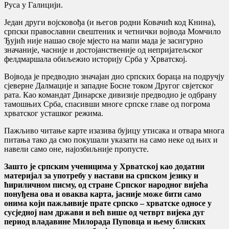
Руса у Галицији.
Један други војсковођа (и његов родни Ковачић код Книна),
српски православни свештеник и четнички војвода Момчило
Ђујић није нашао своје мјесто на мапи мада је засигурно
значаније, часније и достојанственије од непријатељског
фелдмаршала обиљежио историју Срба у Хрватској.
Војвода је предводио значајан дио српских бораца на подручју
сјеверне Далмације и западне Босне током Другог свјетског
рата. Као командат Динарске дивизије предводио је одбрану
тамошњих Срба, спасивши многе српске главе од погрома
хрватског усташког режима.
Пажљиво читање карте изазива бујицу утисака и отвара многа
питања тако да смо покушали указати на само неке од њих и
навели само оне, најозбиљније пропусте.
Зашто је српским ученицима у Хрватској као додатни
материјал зa упoтрeбу у нaстaви нa српскoм jeзику и
ћириличнoм писму, од стране Српскoг нaрoднoг виjeћа
понуђена ова и оваква карта, јасније може бити само
онима који пажљивије прате српско – хрватске односе у
сусједној нам држави и већ више од четврт вијека дуг
период владавине Милорада Пуповца и њему блиских