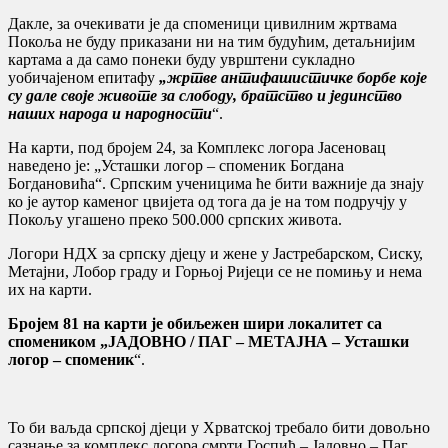
Дакле, за очекивати је да споменици цивилним жртвама
Покоља не буду приказани ни на тим будућим, детаљнијим
картама а да само понеки буду уврштени сукладно
уобичајеном епитафу
„жртве антифашистичке борбе које
су дале своје животе за слободу, братство и јединство
наших народа и народности
“.
На карти, под бројем 24, за Комплекс логора Јасеновац
наведено је: „Усташки логор – споменик Богдана
Богдановића“. Српским ученицима ће бити важније да знају
ко је аутор каменог цвијета од тога да је на том подручју у
Покољу угашено преко 500.000 српских живота.
Логори НДХ за српску дјецу и жене у Јастребарском, Сиску,
Метајни, Лобор граду и Горњој Ријеци се не помињу и нема
их на карти.
Бројем 81 на карти је обиљежен шири локалитет са
спомеником „ЈАДОВНО / ПАГ – МЕТАЈНА – Усташки
логор – споменик
“.
То би ваљда српској дјеци у Хрватској требало бити довољно
сазнање за комплекс логора смрти Госпић – Јадовно – Паг,