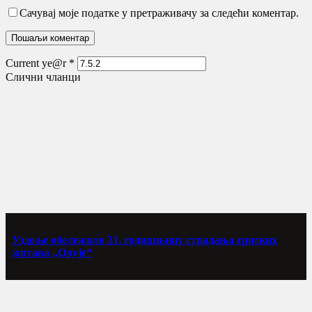
Сачувај моје податке у претраживачу за следећи коментар.
Current ye@r
*
Слични чланци
Уздоље обележило 31. годишњицу страдања српских
жртава „Олује“