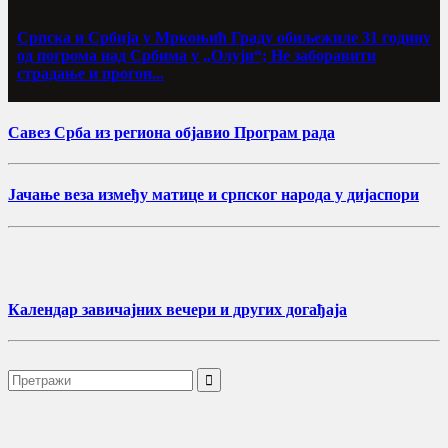
Српска и Србија у Мркоњић Граду обиљежиле 31 годину
од погрома над Србима у „Олуји“; Не заборавити
страдање и прогон...
Савез Срба из региона објавио Програм рада
Јачање веза између матице и српског народа у дијаспори
Календар завичајних вечери и других догађаја