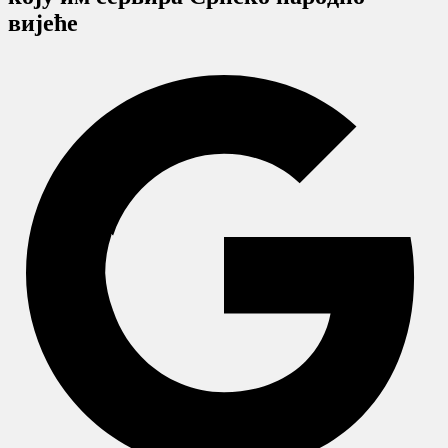
виjeћe