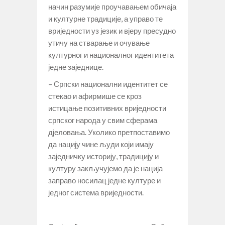
начин разумије проучавањем обичаја
и културне традиције, а управо те
вриједности уз језик и вјеру пресудно
утичу на стварање и очување
културног и националног идентитета
једне заједнице.
– Српски национални идентитет се
стекао и афирмише се кроз
истицање позитивних вриједности
српског народа у свим сферама
дјеловања. Уколико претпоставимо
да нацију чине људи који имају
заједничку историју, традицију и
културу закључујемо да је нација
заправо носилац једне културе и
једног система вриједности.