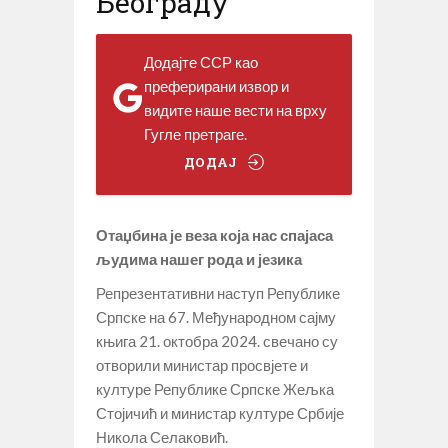
Београду
Додајте ССР као
преферирани извор и
видите наше вести на врху
Гугле претраге.
ДОДАЈ
Отаџбина је веза која нас спајаса
људима нашег рода и језика
Репрезентативни наступ Републике
Српске на 67. Међународном сајму
књига 21. октобра 2024. свечано су
отворили министар просвјете и
културе Републике Српске Жељка
Стојичић и министар културе Србије
Никола Селаковић.