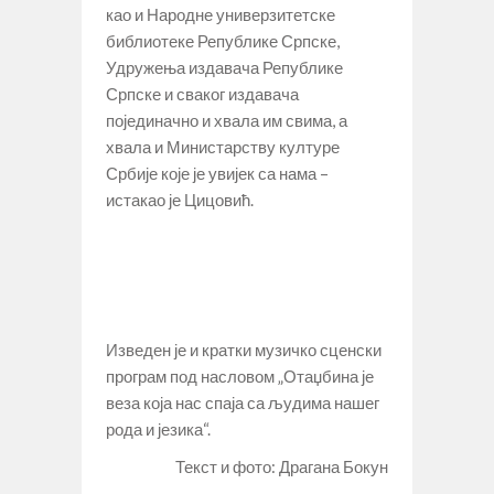
као и Народне универзитетске
библиотеке Републике Српске,
Удружења издавача Републике
Српске и сваког издавача
појединачно и хвала им свима, а
хвала и Министарству културе
Србије које је увијек са нама –
истакао је Цицовић.
Изведен је и кратки музичко сценски
програм под насловом „Отаџбина је
веза која нас спаја са људима нашег
рода и језика“.
Текст и фото: Драгана Бокун