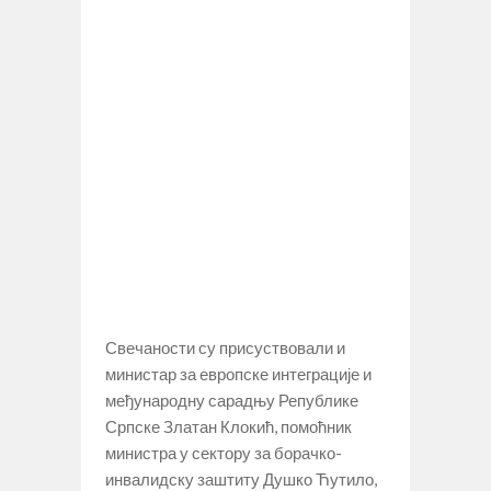
Свечаности су присуствовали и
министар за европске интеграције и
међународну сарадњу Републике
Српске Златан Клокић, помоћник
министра у сектору за борачко-
инвалидску заштиту Душко Ћутило,