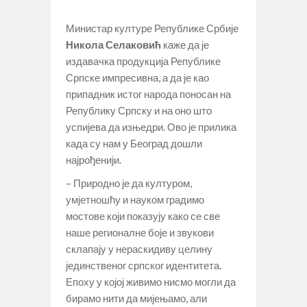
Министар културе Републике Србије
Никола Селаковић
каже да је
издавачка продукција Републике
Српске импресивна, а да је као
припадник истог народа поносан на
Републику Српску и на оно што
успијева да изњедри. Ово је прилика
када су нам у Београд дошли
најрођенији.
– Природно је да културом,
умјетношћу и науком градимо
мостове који показују како се све
наше регионалне боје и звукови
склапају у нераскидиву целину
јединственог српског идентитета.
Епоху у којој живимо нисмо могли да
бирамо нити да мијењамо, али