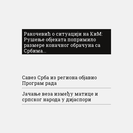
Ракочевић о ситуацији на КиМ:
Рушење објеката попримило
размере коначног обрачуна са
Србима...
Савез Срба из региона објавио
Програм рада
Јачање веза између матице и
српског народа у дијаспори