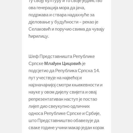
ту своју културу и то своје јединство
ова генерација мора да јача,
подржава и ствара надахнуће за
дјеловање у будућности – рекао је
Селаковић и поручио свима да чувају
ћирилицу.
Шеф Представништа Републике
Српске
Млађен Цицовић
је
подсјетио да Република Српска 14.
пут учествује на највећој и
најзначајнијој смотри књижевности и
науке у овом дијелу свијета и овај
репрезентативан наступ је постао
лијеп дио свеукупно одличних
односа Републике Српске и Србије,
што Представништво обавезује да
сваке године учини макар један корак