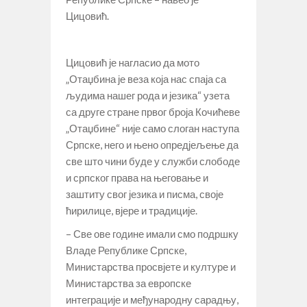
Цицовић.
Цицовић је нагласио да мото
„Отаџбина је веза која нас спаја са
људима нашег рода и језика“ узета
са друге стране првог броја Кочићеве
„Отаџбине“ није само слоган наступа
Српске, него и њено опредјељење да
све што чини буде у служби слободе
и српског права на његовање и
заштиту свог језика и писма, своје
ћирилице, вјере и традиције.
– Све ове године имали смо подршку
Владе Републике Српске,
Министарства просвјете и културе и
Министарства за европске
интеграције и међународну сарадњу,