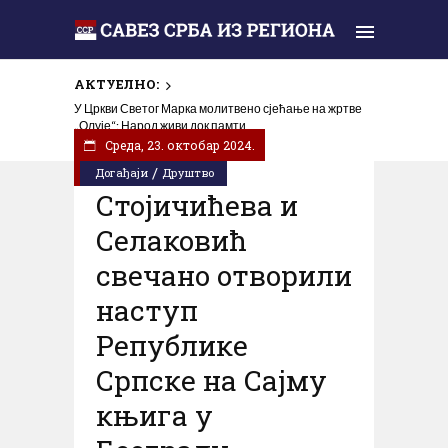
АКТУЕЛНО:
Линта: Томпсон и 30.000 Хрвата славили у Шибенику
У Цркви Светог Марка молитвено сјећање на жртве
прогон и убијање Срба у злочиначкој акцији „Олуја”
„Олује“: Народ живи док памти
Cреда, 23. октобар 2024.
/
Догађаји
Друштво
Стојичићева и
Селаковић
свечано отворили
наступ
Републике
Српске на Сајму
књига у