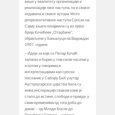
више у квалитету организације и
реализације овог наступа, па и сваког
издавача и сваког аутора. Мото
репрезентативног наступа Српске на
Сајму књига позајмили су из првог
броја Кочићеве „Отаџбине“,
објављене у Бањалуци на Видовдан
1907. године.
– Идеје за које се Петар Кочић
залагао и борио у том свом часопису
и потом у говорима и
интерпелацијама као српски
посланик у Сабору БиХ унутар
Аустроугарског царства била су
жива инспирација сваком коме је
стало до истине, слободе и правде, у
свим временима од тога доба до
данас – од Младе Босне до
Републике Српске – навео је