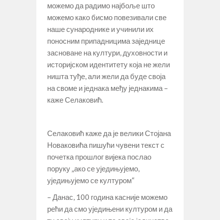
можемо да радимо најбоље што
можемо како бисмо повезивали све
наше сународнике и учинили их
поносним припадницима заједнице
засноване на култури, духовности и
историјском идентитету која не жели
ништа туђе, али жели да буде своја
на своме и једнака међу једнакима –
каже Селаковић.
Селаковић каже да је велики Стојана
Новаковића пишући чувени текст с
почетка прошлог вијека послао
поруку „ако се уједињујемо,
уједињујемо се културом“
– Данас, 100 година касније можемо
рећи да смо уједињени културом и да