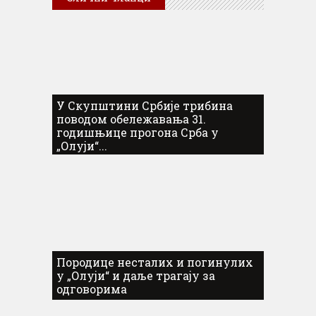
У Скупштини Србије трибина
поводом обележавања 31.
годишњице прогона Срба у
„Олуји“...
Породице несталих и погинулих
у „Олуји“ и даље трагају за
одговорима