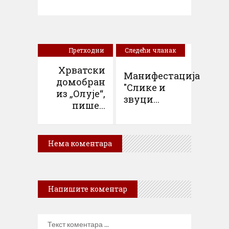
Претходни
Следећи чланак
чланак
Хрватски
Манифестација
домобран
"Слике и
из „Олује“,
звуци...
пише...
Нема коментара
Напишите коментар