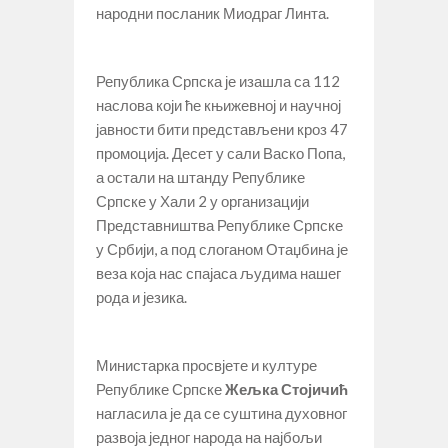
народни посланик Миодраг Линта.
Република Српска је изашла са 112
наслова који ће књижевној и научној
јавности бити представљени кроз 47
промоција. Десет у сали Васко Попа,
а остали на штанду Републике
Српске у Хали 2 у организацији
Представништва Републике Српске
у Србији, а под слоганом Отаџбина је
веза која нас спајаса људима нашег
рода и језика.
Министарка просвјете и културе
Републике Српске
Жељка Стојичић
нагласила је да се суштина духовног
развоја једног народа на најбољи