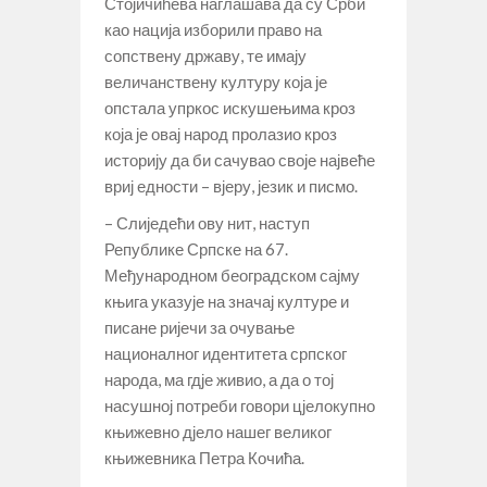
Стојичићева наглашава да су Срби
као нација изборили право на
сопствену државу, те имају
величанствену културу која је
опстала упркос искушењима кроз
која је овај народ пролазио кроз
историју да би сачувао своје највеће
вриј едности – вјеру, језик и писмо.
– Слиједећи ову нит, наступ
Републике Српске на 67.
Међународном београдском сајму
књига указује на значај културе и
писане ријечи за очување
националног идентитета српског
народа, ма гдје живио, а да о тој
насушној потреби говори цјелокупно
књижевно дјело нашег великог
књижевника Петра Кочића.