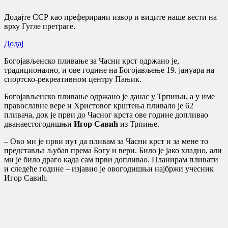
Додајте ССР као преферирани извор и видите наше вести на
врху Гугле претраге.
Додај
Богојављенско пливање за Часни крст одржано је,
традиционално, и ове године на Богојављење 19. јануара на
спортско-рекреативном центру Пањик.
Богојављенско пливање одржано је данас у Трпињи, а у име
православне вере и Христовог крштења пливало је 62
пливача, док је први до Часног крста ове године допливао
дванаестогодишњи
Игор Савић
из Трпиње.
– Ово ми је први пут да пливам за Часни крст и за мене то
представља љубав према Богу и вери. Било је јако хладно, али
ми је било драго када сам први допливао. Планирам пливати
и следеће године – изјавио је овогодишњи најбржи учесник
Игор Савић.