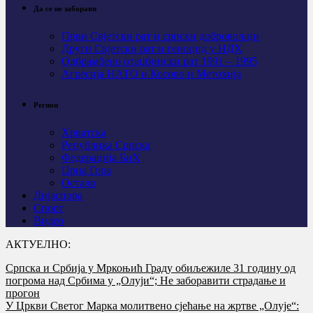
Да се не заборави
Први Свјeтски рат и српски добровољци
Други Свјетски рат и геноцид у НДХ
Одбрамбено отаџбински рат 1991 – 1995
Агресија НАТО и Косово и Метохија
Регион
Хрватска
Република Српска
Федерација БиХ
Црна Гора
Остало
Дијаспора
Спорт
Видео
АКТУЕЛНО:
Српска и Србија у Мркоњић Граду обиљежиле 31 годину од
погрома над Србима у „Олуји“; Не заборавити страдање и
прогон
У Цркви Светог Марка молитвено сјећање на жртве „Олује“: