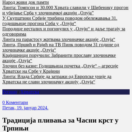
Народ живи док памти
Линта: Томпсон и 30.000 Хрвата славили у Шибенику прогон
и убијање Срба у злочиначкој акцији „Олуја”
У Скупштини Србије трибина поводом обележавања 31.
годишњице прогона Срба у „Олуји“
Породице несталих и погинулих у „Олуји“ и даље трагају за
одговорима
Линта на парастосу жртвама злочиначке акције „Олуја“
Линта, Пршић и Рајић на ТВ Пинк поводом 31 године од
злочиначке акције „Олуја“
Крајишници поручили: Забранити прославу злочиначке
акције „Олуја“
Злочин без казне: Годишњица почетка „Олује“ – агресије
Хрватске на Србе у Крајини
Линта: Влада Србије да затражи од Европске уније да
Хрватска не слави злочиначку акцију „Олуја“
Регион
/
Хрватска
0 Коментари
Петак, 19. јануар 2024.
Традиција пливања за Часни крст у
Трпињи