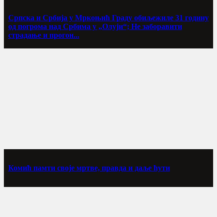
Српска и Србија у Мркоњић Граду обиљежиле 31 годину
од погрома над Србима у „Олуји“; Не заборавити
страдање и прогон...
Комић памти своје мртве, правда и даље ћути