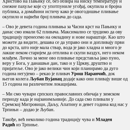
Христово на Пањику се, без обзира на ниску температуру и
снежне пахуље које су употпуниле угођај, окупила и бројна
публика, а домаћини истичу како је овогодишње пливање
окупило и највећи број пливача до сада.
– Ово је девета година пливања за Часни крст на Пањику и
данас смо имали 62 пливача. Максимално се трудимо да ову
традицију пренесемо на омладину и нове нараштаје. Као што
можете да видите, дешава се да управо они и допливају први
до крста, што није мала ствар, вода је јако хладна и много је
лакше неком старијем да отплива и скупи ваздух, него неком
млађем. Лично за мене ово пливање представља јако пуно,
веру у Бога, у данашњи дан, тако и у Цркву, друштво и
пријатеље. Ово је јако велики чин који планирамо да дуго
година негујемо – рекао је пливач
Урош Наранчић
, док
његов колега
Љубан Вујанац
додаје како они пливају више од
15 година на различитим локацијама.
– Ми смо чувари српских православних обичаја у зимском
периоду када је најзанимљивије. До сада смо пливали у
Сремској Митровици, Даљу, Апатину и девет година код нас у
Трпињи – додао је Љубан.
Такође, већ неколико година традицију чува и
Младен
Радић
из Трпиње.