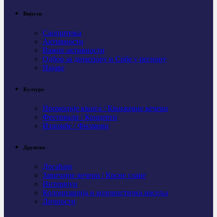
Вијести
Саопштења
Активности
Важне активности
Одбор за дијаспору и Србе у региону
Најаве
Култура
Промоције књига / Књижевне вечери
Фестивали / Концерти
Изложбе / Филмови
Друштво
Догађаји
Завичајне вечери / Крсне славе
Интервјуи
Колонизација и колонистичка насеља
Личности