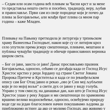
– Седам или осам година већ пливам за Часни крст и за мене
то представља нешто свето и посебно, традицију, веру, љубав
и православље. Први сам из своје породице који је почео да
плива за Богојављење, али млађи брат плива са мном пар
година – каже Младен.
Пливању на Пањику претходила је литургија у трпињском
храму Вазнесења Господњег, након које су се литијом кроз
село упутили према језеру свештеници, пливачи, мештани и
публика чувајући традицију и обичаје православних верника
широм света.
– Бог се јави, заиста се јави! Данас прослављамо празник
Богојављења, односно, сећамо се догађаја када се Господ Исус
Христос крстио у реци Јордану од стране Светог Јована
Пророка Претече и Крститеља и када се по јеванђељском
опису сам Бог Отац јавио и рекао „ово је Син мој љубљени
који је по мојој вољи“ а свети дух се јавио у виду голуба.
Управо у том смислу, на данашњи дан, као што је Господ Исус
Христос ушао у реку Јордан и ми свештеници по храмовима
вршимо велико водоосвећење, односно, освећујемо природу
воде где на један благословен начин покушавамо људима да
приближимо истину да ако се молимо Господу, ако живимо у