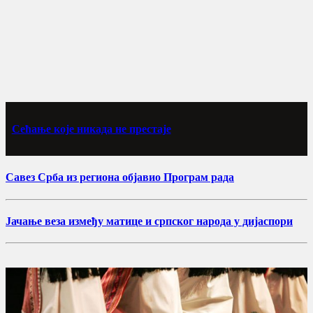
Сећање које никада не престаје
Савез Срба из региона објавио Програм рада
Јачање веза између матице и српског народа у дијаспори