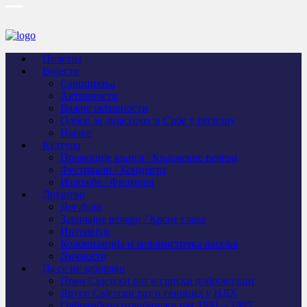
Почетна
Вијести
Саопштења
Активности
Важне активности
Одбор за дијаспору и Србе у региону
Најаве
Култура
Промоције књига / Књижевне вечери
Фестивали / Концерти
Изложбе / Филмови
Друштво
Догађаји
Завичајне вечери / Крсне славе
Интервјуи
Колонизација и колонистичка насеља
Личности
Да се не заборави
Први Свјeтски рат и српски добровољци
Други Свјетски рат и геноцид у НДХ
Одбрамбено отаџбински рат 1991 – 1995