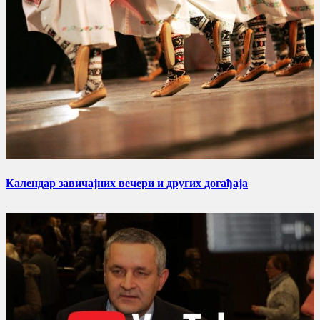
Календар завичајних вечери и других догађаја