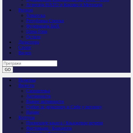
Агресија НАТО и Косово и Метохија
Регион
Хрватска
Република Српска
Федерација БиХ
Црна Гора
Остало
Дијаспора
Спорт
Видео
Почетна
Вијести
Саопштења
Активности
Важне активности
Одбор за дијаспору и Србе у региону
Најаве
Култура
Промоције књига / Књижевне вечери
Фестивали / Концерти