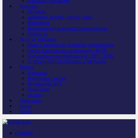
Изложбе / Филмови
Друштво
Догађаји
Завичајне вечери / Крсне славе
Интервјуи
Колонизација и колонистичка насеља
Личности
Да се не заборави
Први Свјeтски рат и српски добровољци
Други Свјетски рат и геноцид у НДХ
Одбрамбено отаџбински рат 1991 – 1995
Агресија НАТО и Косово и Метохија
Регион
Хрватска
Република Српска
Федерација БиХ
Црна Гора
Остало
Дијаспора
Спорт
Видео
Почетна