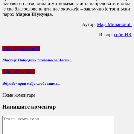
љубави и слози, онда и ми можемо заиста напредовати и онда
је све благословено шта нас окружује – закључио је трпињски
парох
Марко Шукунда
.
Аутор:
Маја Милановић
Извор:
срби.HR
Претходни чланак
Мостар: Побједник пливања за Часни...
Следећи чланак
Војнић - први међу слободнима...
Нема коментара
Напишите коментар