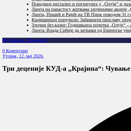
Породице несталих и погинулих у „Олуји“ и даље
Линта на парастосу жртвама злочиначке акције „
Линта, Пршић и Рајић на ТВ Пинк поводом 31 го
Крајишници поручили: Забранити прославу злочи
Злочин без казне: Годишњица почетка „Олује“ – 
Линта: Влада Србије да затражи од Европске уни
Фестивали / Концерти
0 Коментари
Уторак, 12. мај 2026.
Три деценије КУД-а „Крајина“: Чување 