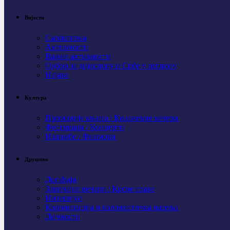
Вијести
Саопштења
Активности
Важне активности
Одбор за дијаспору и Србе у региону
Најаве
Култура
Промоције књига / Књижевне вечери
Фестивали / Концерти
Изложбе / Филмови
Друштво
Догађаји
Завичајне вечери / Крсне славе
Интервјуи
Колонизација и колонистичка насеља
Личности