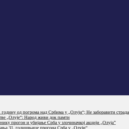
годину од погрома над Србима у „Олуји“; Не заборавити страд
тве „Олује“: Народ живи док памти
нику прогон и убијање Срба у злочиначкој акцији „Олуја”
ања 31. годишњице прогона Срба у „Олуји“