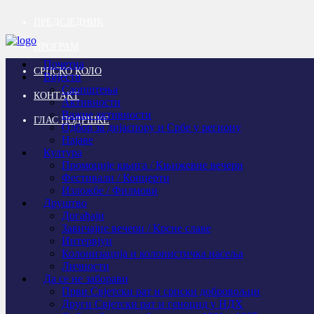
ПРЕДСЈЕДНИК
ПРОГРАМ
Почетна
СРПСКО КОЛО
Вијести
Саопштења
КОНТАКТ
Активности
Важне активности
ГЛАС ПОДРШКЕ
Одбор за дијаспору и Србе у региону
Најаве
Култура
Промоције књига / Књижевне вечери
Фестивали / Концерти
Изложбе / Филмови
Друштво
Догађаји
Завичајне вечери / Крсне славе
Интервјуи
Колонизација и колонистичка насеља
Личности
Да се не заборави
Први Свјeтски рат и српски добровољци
Други Свјетски рат и геноцид у НДХ