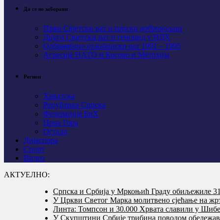
Да се не заборави
Први Свјeтски рат и српски добровољци
Други Свјетски рат и геноцид у НДХ
Одбрамбено отаџбински рат 1991 – 1995
Агресија НАТО и Косово и Метохија
Регион
Хрватска
Република Српска
Федерација БиХ
Црна Гора
Остало
Дијаспора
Спорт
Видео
АКТУЕЛНО:
Српска и Србија у Мркоњић Граду обиљежиле 31 
У Цркви Светог Марка молитвено сјећање на жр
Линта: Томпсон и 30.000 Хрвата славили у Шибе
У Скупштини Србије трибина поводом обележав