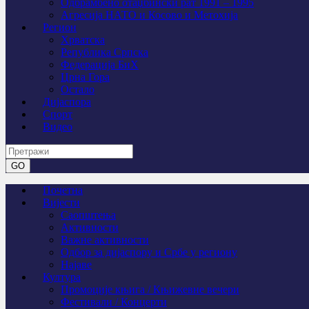
Одбрамбено отаџбински рат 1991 – 1995
Агресија НАТО и Косово и Метохија
Регион
Хрватска
Република Српска
Федерација БиХ
Црна Гора
Остало
Дијаспора
Спорт
Видео
Почетна
Вијести
Саопштења
Активности
Важне активности
Одбор за дијаспору и Србе у региону
Најаве
Култура
Промоције књига / Књижевне вечери
Фестивали / Концерти