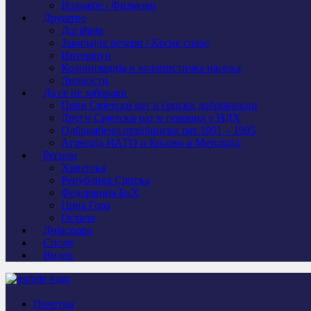
Изложбе / Филмови
Друштво
Догађаји
Завичајне вечери / Крсне славе
Интервјуи
Колонизација и колонистичка насеља
Личности
Да се не заборави
Први Свјeтски рат и српски добровољци
Други Свјетски рат и геноцид у НДХ
Одбрамбено отаџбински рат 1991 – 1995
Агресија НАТО и Косово и Метохија
Регион
Хрватска
Република Српска
Федерација БиХ
Црна Гора
Остало
Дијаспора
Спорт
Видео
Почетна