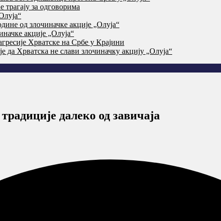
 трагају за одговорима
Олуја“
дине од злочиначке акције „Олуја“
начке акције „Олуја“
агресије Хрватске на Србе у Крајини
је да Хрватска не слави злочиначку акцију „Олуја“
традиције далеко од завичаја