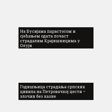
На Бусијама парастосом и
сјећањем одата почаст
страдалим Крајишницима у
Олуји
Годишњица страдања српских
цивила на Петровачкој цести –
злочин без казне