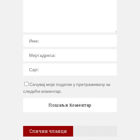
Сачувај моје податке у претраживачу за
следећи коментар.
Слични чланци