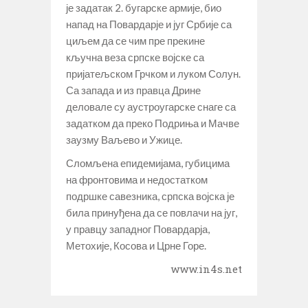
је задатак 2. бугарске армије, био
напад на Повардарје и југ Србије са
циљем да се чим пре прекине
кључна веза српске војске са
пријатељском Грчком и луком Солун.
Са запада и из правца Дрине
деловале су аустроугарске снаге са
задатком да преко Подриња и Мачве
заузму Ваљево и Ужице.
Сломљена епидемијама, губицима
на фронтовима и недостатком
подршке савезника, српска војска је
била принуђена да се повлачи на југ,
у правцу западног Повардарја,
Метохије, Косова и Црне Горе.
www.in4s.net