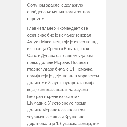
Солуном одакле је долазило
снабдевање муницијом и ратном
опремом.
Главни планер и командант ове
офанзиве био је немачки генерал
Аугуст Макензен, који је извео напад
из правца Срема и Баната, преко
Саве и Дунава са главним ударом
преко долине Мораве. Носилац
главног удара била је 11. немачка
армија која је дејствовала моравском
долином и 3. аустроугарска армија
која је имала задатак да заузме
Београд и крене на остатак
Шумадије. У исто време према
долини Мораве и са задатком
заузимања Ниша и Крушевца
дејствовала је 1. бугарска армија, док