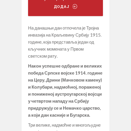
ДОДАЈ
На данашњи дан отпочела је Тројна
инвазија на Краљевину Србију 1915.
године, која представља један од
кључних момената у Првом
светском рату.
Након успешне одбране и великих
победа Српске војске 1914. године
на Церу, Дрини (Мачковом камену)
и Колубари, надмоћној, пораженој
и пониженој аустроугарској војсци
у четвртом нападу на Србију
придружују се и Немачко царство,
а који дан касније и Бугарска.
Три велике, надмоћне и многољудне