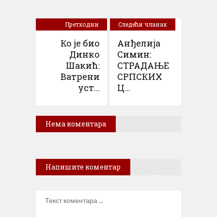
Претходни
Следећи чланак
чланак
Ко је био
Анђелија
Динко
Симин:
Шакић:
СТРАДАЊЕ
Ватрени
СРПСКИХ
уст...
Ц...
Нема коментара
Напишите коментар