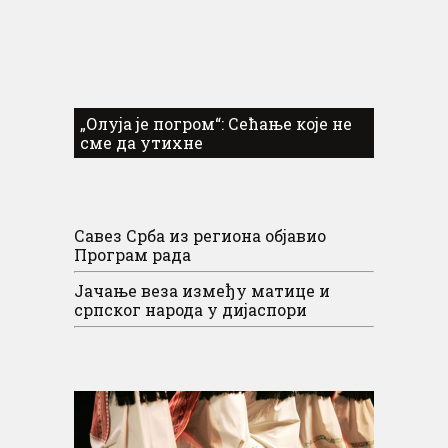
„Олуја је погром“: Сећање које не
сме да утихне
Савез Срба из региона објавио
Програм рада
Јачање веза између матице и
српског народа у дијаспори