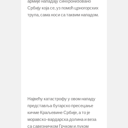
армије нападају синхронизовано
Србију која се, уз помоћ црногорских
трупа, сама носи са таквим нападом.
Највећу катастрофу у овом нападу
представља бугарско пресецање
кичме Краљевине Србије, а то је
моравско-вардарска долина и веза
са савезничком Грчком и луком