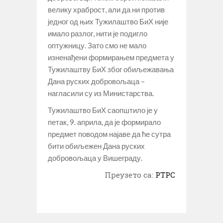
велику храброст, али да ни против
једног од њих Тужилаштво БиХ није
имало разлог, нити је подигло
оптужницу. Зато смо не мало
изненађени формирањем предмета у
Тужилаштву БиХ због обиљежавања
Дана руских добровољаца –
нагласили су из Министарства.
Тужилаштво БиХ саопштило је у
петак, 9. априла, да је формирало
предмет поводом најаве да ће сутра
бити обиљежен Дана руских
добровољаца у Вишеграду.
Преузето са:
РТРС