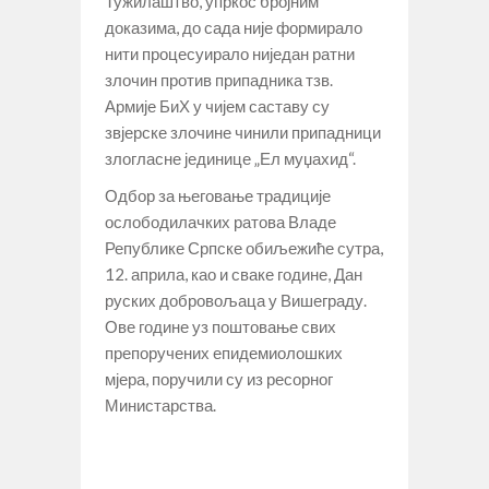
Тужилаштво, упркос бројним
доказима, до сада није формирало
нити процесуирало ниједан ратни
злочин против припадника тзв.
Армије БиХ у чијем саставу су
звјерске злочине чинили припадници
злогласне јединице „Ел муџахид“.
Одбор за његовање традиције
ослободилачких ратова Владе
Републике Српске обиљежиће сутра,
12. априла, као и сваке године, Дан
руских добровољаца у Вишеграду.
Ове године уз поштовање свих
препоручених епидемиолошких
мјера, поручили су из ресорног
Министарства.