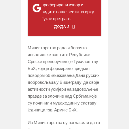
преферирани извор и
видите наше вести на врху
Гугле претраге.
ДОДАЈ
Министарство рада и борачко-
инвалидске заштите Републике
Српске препоручило је Тужилаштву
БиХ, које је формирало предмет
поводом обиљежавања Дана руских
добровољаца у Вишеграду, да своје
активности усмјери на задовољење
правде за злочине над Србима које
су починили муџахедини у саставу
јединица тзв. Армије БиХ.
Из Министарства су нагласили да то