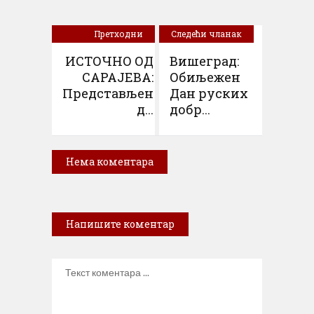
Претходни
Следећи чланак
чланак
ИСТОЧНО ОД
Вишеград:
САРАЈЕВА:
Обиљежен
Представљен
Дан руских
д...
добр...
Нема коментара
Напишите коментар