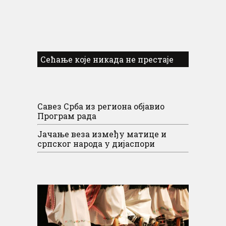
Сећање које никада не престаје
Савез Срба из региона објавио
Програм рада
Јачање веза између матице и
српског народа у дијаспори