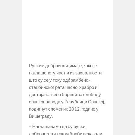
Руским добровољцима је, како је
наглашено, у част и из захвалности
што су се у току одбрамбено-
отаџбинског рата часно, храбро и
достојанствено борили за слободу
српског народа у Републици Српској,
подигнут споменик 2012. године у
Вишеграду.
– Наглашавамо да су руски
добровољци током борби исказали