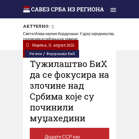
АКТУЕЛНО:
Свети Илија окупио Кордунаше: У духу заједништва,
традиције и сјећања на завичај
Недеља, 11. април 2021.
/
Регион
Федерација БиХ
Тужилаштво БиХ
да се фокусира на
злочине над
Србима које су
починили
муџахедини
Додајте ССР као