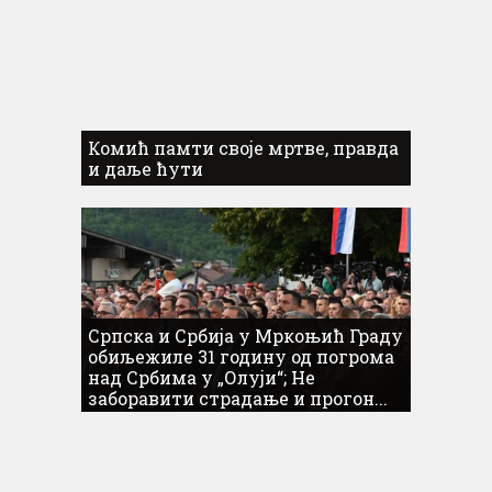
Комић памти своје мртве, правда
и даље ћути
Српска и Србија у Мркоњић Граду
обиљежиле 31 годину од погрома
над Србима у „Олуји“; Не
заборавити страдање и прогон...