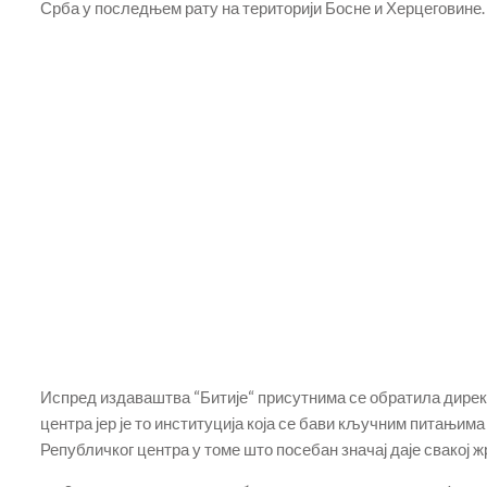
Срба у последњем рату на територији Босне и Херцеговине.
Испред издаваштва “Битије“ присутнима се обратила директ
центра јер је то институција која се бави кључним питањима
Републичког центра у томе што посебан значај даје свакој ж