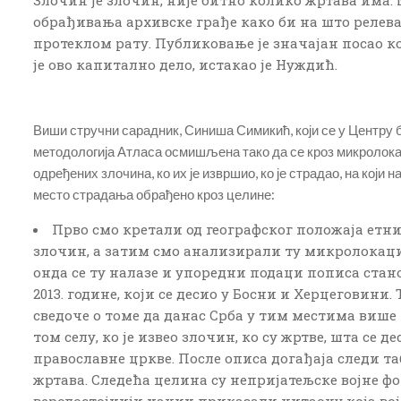
Злочин је злочин, није битно колико жртава има
обрађивања архивске грађе како би на што релева
протеклом рату. Публиковање је значајан посао к
је ово капитално дело, истакао је Нуждић.
Виши стручни сарадник, Синиша Симикић, који се у Центру б
методологија Атласа осмишљена тако да се кроз микролокац
одређених злочина, ко их је извршио, ко је страдао, на који 
место страдања обрађено кроз целине:
Прво смо кретали од географског положаја етни
злочин, а затим смо анализирали ту микролокацију
онда се ту налазе и упоредни подаци пописа стан
2013. године, који се десио у Босни и Херцеговини.
сведоче о томе да данас Срба у тим местима више 
том селу, ко је извео злочин, ко су жртве, шта с
православне цркве. После описа догађаја следи
жртава. Следећа целина су непријатељске војне ф