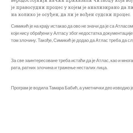
веродостојнији начин приказали читаоцу која војс
је правосудни процес у којем је анализирано да ли
на колико је осуђен, да ли је вођен судски процес.
Симикић је на крају истакао да ово не значи да је са Атлас
који нису обрађени у Алтасу због недостатка документације,
том злочину. Такође, Симикић је додао да Атлас треба да с
За све заинтересоване треба истаћи да је Атлас, као и мно
рата, ратних злочина и тражење несталих лица.
Програм је водила Тамара Бабић, а уметнички део изводио 