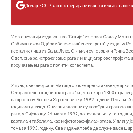
Додајте ССР као преферирани извор и видите наше ве
У организацији издаваштва “Битије“ из Новог Сада у Матици
Србима током Одбрамбено-отаџбинског рата“ у издању Реп
несталих лица из Бања Луке. О књизи су говорили Ђина Вес
Одељења за истраживање рата и иницијатор овог пројекта и
проучавањем рата с политичког аспекта.
У пуној свечаној сали Матице српске представљен је први 
Одбрамбено-отаџбинског рата“ који на скоро 1300 страница
на простору Босне и Херцеговине у 1992. години. Писање Ат
годинама уназад. Описани злочини су поређани хронолошки, 
рата, у Сијековцу 26. марта 1992, до последњег у тој годин
картама и табелама, као и фотографијама жртава. У плану је
тома за 1995. годину. Сва издања треба да служе да се шир