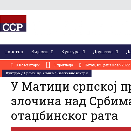
Почетна
Вијести
Култура
Друштво
Да
АКТУЕЛНО:
На Бусијама парастосом и сјећањем одата почаст страдалим Крајишницима у 
0 Коментари
0
прегледа
Петак, 02. децембар 2022.
/
Култура
Промоције књига / Књижевне вечери
У Матици српској п
злочина над Србим
отаџбинског рата