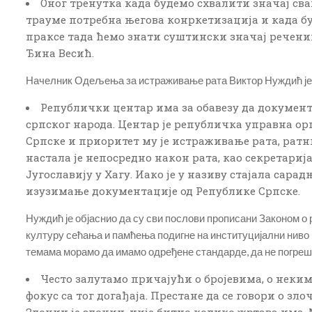
Оног тренутка када будемо схвалити значај сва
трауме потребна његова конркетизација и када б
праксе тада ћемо знати суштински значај реченице 
Ђина Весић.
Начелник Одељења за истраживање рата Виктор Нуждић је 
Републички центар има за обавезу да документу
српског народа. Центар је републичка управна о
Српске и приоритет му је истраживање рата, рат
настала је непосредно након рата, као секретари
Југославију у Хагу. Иако је у називу стајала сара
изузимање документације од Републике Српске.
Нуждић је објаснио да су сви послови прописани Законом о р
културу сећања и памћења подигне на институцијални ниво
темама морамо да имамо одређене стандарде, да не погреши
Често залутамо причајући о бројевима, о неким
фокус са тог догађаја. Престане да се говори о з