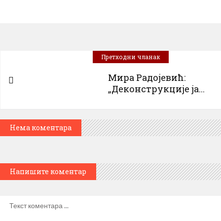
Претходни чланак
Мира Радојевић:
„Деконструкције ја...
Нема коментара
Напишите коментар