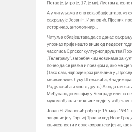
Петак је, јутро је, 17. је мај. Листам дн
А у читуљама и она која обавјештава, уз 
сахрањује Јован Н. Ивановић. Пјесник, п
историчар, антологичар…
Читуља обавјештава да се данас сахрањује
упознао прије нешто више од педесет годи
часописа Српског културног друштва Просвј
„Телеграму“, загребачким новинама за култ
почео да се јавља и поезијом и, ако ме сј
(Тако сам, најприје кроз јављање у „Просвје
књижевнике: Луку Штековића, Владимира 
Радуловића и многе друге.) А онда смо се 
Међународном сајму у Београду или на не
муком објављене књиге овдје, у избјеглиш
Јован Н. Ивановић рођен је 15. маја 194
завршио је у Горњој Трнави код Нове Гра
књижевности и српскохрватски језик, као