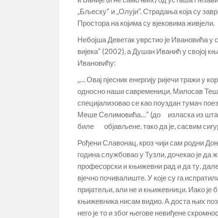
„Бљеску“ и „Олуји“. Страдања која су з
Простора на којима су вјековима живјели.
Небојша Деветак уврстио је Ивановића у с
вијека“ (2002), а Душан Иванић у својој 
Ивановићу:
„… Овај пјесник енергију ријечи тражи у ко
односно наши савременици, Милосав Теш
специјализовао се као поуздан тумач поез
Меше Селимовића…“ (до изласка из штам
биле објављене, тако да је, сасвим сигурн
Рођени Славонац, кроз чији сам родни Доњи
година службовао у Тузли, дочекао је да ж
професорски и књижевни рад и да ту, далек
вјечно почивалиште. У које су га испратил
пријатељи, али не и књижевници. Иако је
књижевника нисам видио. А доста њих позна
него је то и због његове невиђене скромн