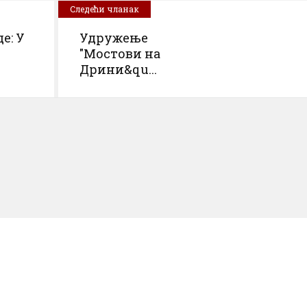
Следећи чланак
е: У
Удружење
"Мостови на
Дрини&qu...