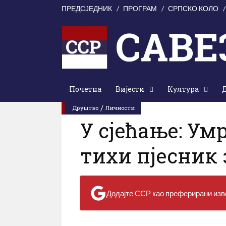
ПРЕДСЈЕДНИК
ПРОГРАМ
СРПСКО КОЛО
Почетна
Вијести
Култура
0 Коментари
0
прегледа
Недеља
/
Друштво
Личности
У сјећање: Ум
тихи пјесник 
Додајте ССР као преферирани изво