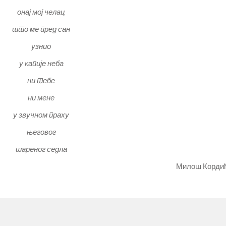
онај мој челац
што ме пред сан
узнио
у капије неба
ни тебе
ни мене
у звучном праху
његовог
шареног седла
Милош Корди