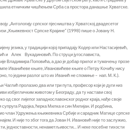
авршила етничким чишћењем Срба са простора данашње Хрватске.
воју „Антологију српског пјесништва у Хрватској двадесетог
књизи „Књижевност Српске Крајине“ (1998) пише о Јовану Н.
ријену језика, у традицији којој припадају Кодер или Настасијевић,
ић и Алек Вукадиновић. По струци југослависта,
ије Владимира Поповића, а дао је добар прилог и тумачењу прозе
пе Иванићеве књиге, Ивановићеве књиге о Петру Кочићу нису
о, то једини разлог што их Иванић не спомиње – нап. М. К.).
 Чаглић пролазио два или три пута, професор који је дуги низ
иви избјегличким животом у Београду, да ту настави свој
о од свог лијепог западнославонског родног краја, нађе своје
и супруга Радојка, ћерка Милка и син Милијан. И родбина,
 био члан Удружења књижевника Србије и сарадник Матице српске
јем. И није то због тога да Јован Н. Ивановић није то заслужио,
ости, једноставности, ненаметљивости… И неке посебне тихости