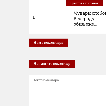
Претходни чланак
Чувари слобод
Београду
обиљеже...
Нема коментара
Напишите коментар