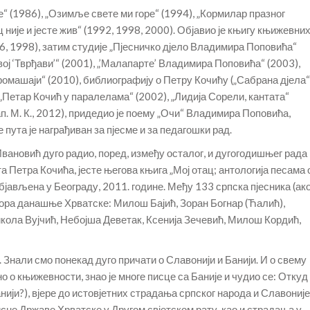
е“ (1986), „Озимље свете ми горе“ (1994), „Кормилар празног
 није и јесте жив“ (1992, 1998, 2000). Објавио је књигу књижевни
 1998), затим студије „Пјесничко дјело Владимира Поповића“
ој ‘Тврђави’“ (2001), „’Малапарте’ Владимира Поповића“ (2003),
омашаји“ (2010), библиографију о Петру Кочићу („Сабрана дјела“
 „Петар Кочић у паралелама“ (2002), „Лидија Сорели, кантата“
п. М. К., 2012), придедио је поему „Очи“ Владимира Поповића,
пута је награђиван за пјесме и за педагошки рад.
 Ивановић дуго радио, поред, између осталог, и дугогодишњег рада
 Петра Кочића, јесте његова књига „Мој отац; антологија песама 
објављена у Београду, 2011. године. Међу 133 српска пјесника (ак
стора данашње Хрватске: Милош Бајић, Зоран Богнар (Ћалић),
ола Вујчић, Небојша Деветак, Ксенија Зечевић, Милош Кордић,
. Знали смо понекад дуго причати о Славонији и Банији. И о свему
но о књижевности, знао је многе писце са Баније и чудио се: Откуд
анији?), вјере до истовјетних страдања српског народа и Славоније
исне Државе Хрватске у Другом свјетском рату, као и страдања у