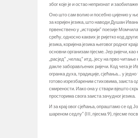
због које је и остао непризнат и заобилажен.
Оно што сам волио и посебно цијенио у њего
за коријен језика, што наводи Душан Иванић
првенствено у „историји“ поезије Момчила
срећу, односно каквих је ријетко код други
језика, коријена језика његовог родног кра
основни организам пјесме. Јер ријечи, као на
„расјед“ „челац“ итд., јесу на прво читање 
дакле заборављених ријечи. Код чега је И
огранка духа, традиције, сјећања… у једно
готово изрезбареним стиховима, заиста од
смирености. Иако она у ствари вјешто скр
просторима свога заиста зачудног језика.
И за крај овог сјећања, опраштамо се од Ј
шареном седлу“ (III, пјесма 9), пјесме по