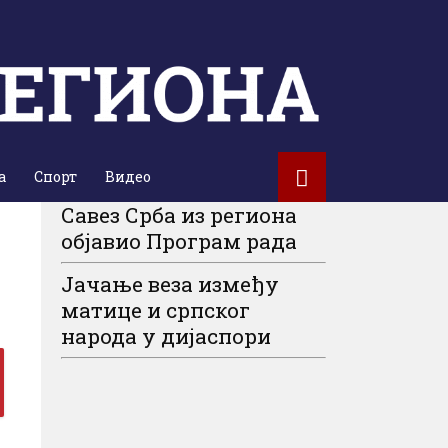
а
Спорт
Видео
Савез Срба из региона
објавио Програм рада
Јачање веза између
матице и српског
народа у дијаспори