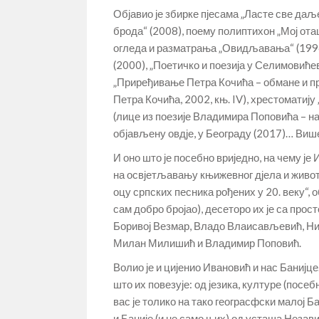
Објавио је збирке пјесама „Ласте све даљ
брода“ (2008), поему полиптихон „Мој отац
огледа и разматрања „Овидљавања“ (1996,
(2000), „Поетичко и поезија у Селимовићев
„Приређивање Петра Кочића – обмане и пр
Петра Кочића, 2002, књ. IV), хрестоматију
(лице из поезије Владимира Поповића – на
објављену овдје, у Београду (2017)… Више 
И оно што је посебно вриједно, на чему је
на освјетљавању књижевног дјела и живота
оцу српских песника рођених у 20. веку“, 
сам добро бројао), десеторо их је са про
Боривој Везмар, Владо Влаисављевић, Ник
Милан Милишић и Владимир Поповић.
Волио је и цијенио Ивановић и нас Банијце
што их повезује: од језика, културе (посеб
вас је толико на тако геограсфски малој Б
и Баније (и не само њих) од усташа Незав