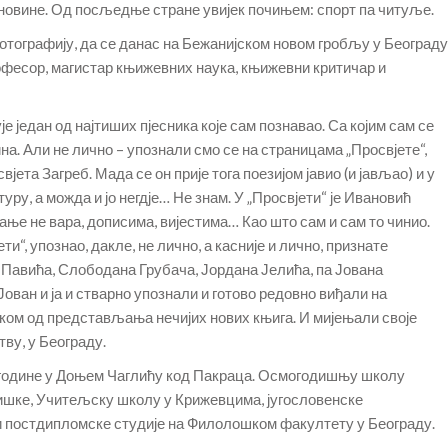
евне новине. Од посљедње стране увијек почињем: спорт па читуље.
фотографију, да се данас на Бежанијском новом гробљу у Београду
рофесор, магистар књижевних наука, књижевни критичар и
 један од најтиших пјесника које сам познавао. Са којим сам се
на. Али не лично – упознали смо се на страницама „Просвјете“,
ета Загреб. Мада се он прије тога поезијом јавио (и јављао) и у
уру, а можда и јо негдје… Не знам. У „Просвјети“ је Ивановић
ећање не вара, дописима, вијестима… Као што сам и сам то чинио.
ти“, упознао, дакле, не лично, а касније и лично, признате
Павића, Слободана Грубача, Јордана Јелића, па Јована
Јован и ја и стварно упознали и готово редовно виђали на
ком од представљања нечијих нових књига. И мијењали своје
тву, у Београду.
1. године у Доњем Чаглићу код Пакраца. Осмогодишњу школу
дишке, Учитељску школу у Крижевцима, југословенске
 и постдипломске студије на Филолошком факултету у Београду.