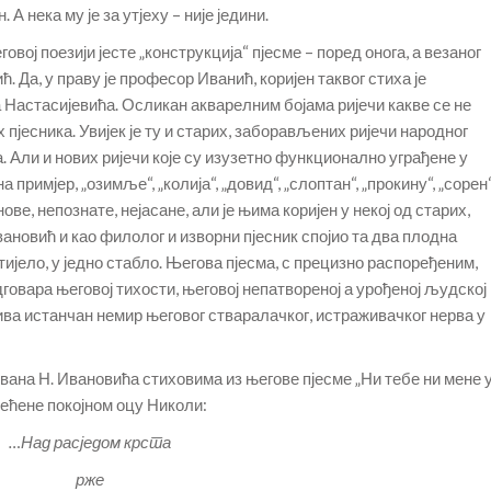
 А нека му је за утјеху – није једини.
вој поезији јесте „конструкција“ пјесме – поред онога, а везаног
. Да, у праву је професор Иванић, коријен таквог стиха је
 Настасијевића. Осликан акварелним бојама ријечи какве се не
х пјесника. Увијек је ту и старих, заборављених ријечи народног
ја. Али и нових ријечи које су изузетно функционално уграђене у
 примјер, „озимље“, „колија“, „довид“, „слоптан“, „прокину“, „сорен“
нове, непознате, нејасане, али је њима коријен у некој од старих,
вановић и као филолог и изворни пјесник спојио та два плодна
 тијело, у једно стабло. Његова пјесма, с прецизно распоређеним,
говара његовој тихости, његовој непатвореној а урођеној људској
ива истанчан немир његовог стваралачког, истраживачког нерва у
ована Н. Ивановића стиховима из његове пјесме „Ни тебе ни мене 
свећене покојном оцу Николи:
…Над расједом крста
рже