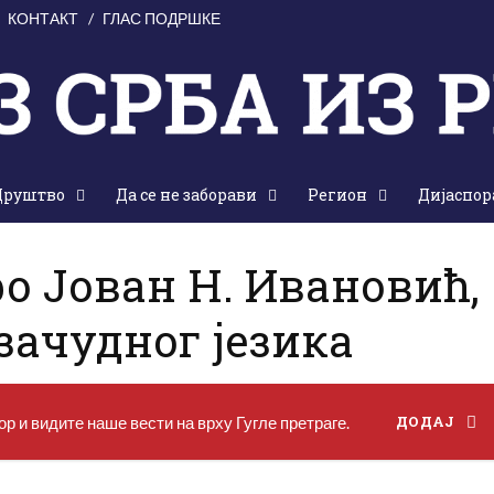
КОНТАКТ
ГЛАС ПОДРШКЕ
Друштво
Да се не заборави
Регион
Дијаспор
, 19. мај 2019.
ро Јован Н. Ивановић,
зачудног језика
р и видите наше вести на врху Гугле претраге.
ДОДАЈ