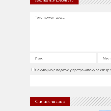
Напишите коментар
Сачувај моје податке у претраживачу за следе
Слични чланци