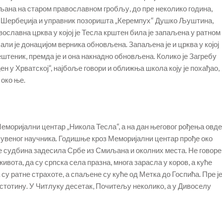
ана на старом православном гробљу, до пре неколико година,
де Шербеџија и управник позоришта „Керемпух“ Душко Љуштина,
вославна црква у којој је Тесла крштен била је запаљена у ратном
али је донацијом верника обновљена. Запаљена је и црква у којој
штеник, премда је и она накнадно обновљена. Колико је Загребу
ђен у Хрватској“, најбоље говори и оближња школа коју је похађао,
 око ње.
 Меморијални центар „Никола Тесла“, а на дан његовог рођења овде
 чувеног научника. Годишње кроз Меморијални центар прође око
је судбина задесила Србе из Смиљана и околних места. Не говоре
ивота, да су српска села празна, многа зарасла у коров, а куће
у ратне страхоте, а спаљене су куће од Метка до Госпића. Пре ј
 стотину. У Читлуку десетак, Почитељу неколико, а у Дивоселу