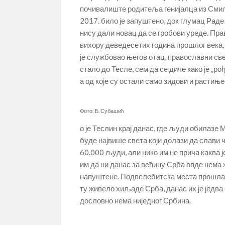
почивалиште родитеља генијалца из Смиљ
2017. било је запуштено, док глумац Ра
нису дали новац да се гробови уреде. Пра
вихору деведесетих година прошлог века, 
је службовао његов отац, православни све
стало до Тесле, сем да се диче како је „ро
а од које су остали само зидови и растиње
Фото: Б. Субашић
о је Теслин крај данас, где људи обилазе
буде највише света који долази да слави
60.000 људи, али нико им не прича каква 
им да ни данас за већину Срба овде нема ж
напуштене. Подвелебитска места прошла с
ту живело хиљаде Срба, данас их је једва
дословно нема ниједног Србина.