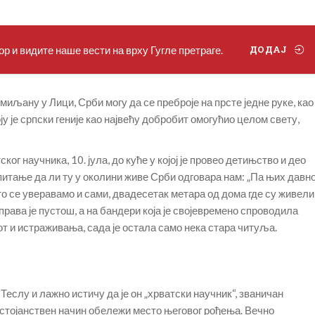
р и видите наше вести на врху Гугле претраге.
ДОДАЈ
љану у Лици, Срби могу да се преброје на прсте једне руке, као
коју је српски геније као највећу добробит омогућио целом свету,
ог научника, 10. јула, до куће у којој је провео детињство и део
 питање да ли ту у околини живе Срби одговара нам: „Па њих давн
 то се уверавамо и сами, двадесетак метара од дома где су живели
рава је пустош, а на бандери која је својевремено спроводила
ивот и истраживања, сада је остала само нека стара читуља.
Теслу и лажно истичу да је он „хрватски научник“, званичан
остојанствен начин обележи место његовог рођења. Вечно