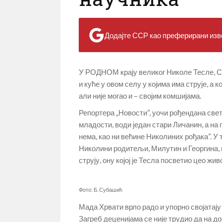
Додајте ССР као преферирани изво
У РОДНОМ крају великог Николе Тесле, Сми
и куће у овом селу у којима има струје, а 
али није могао и – својим комшијама.
Репортера „Новости“, уочи рођендана светск
младости, води један стари Личанин, а на
нема, као ни већине Николиних рођака“. У
Николини родитељи, Милутин и Георгина, п
струју, ону којој је Тесла посветио цео ж
Фото: Б. Субашић
Мада Хрвати врло радо и упорно својатају 
Загреб деценијама се није трудио да на д