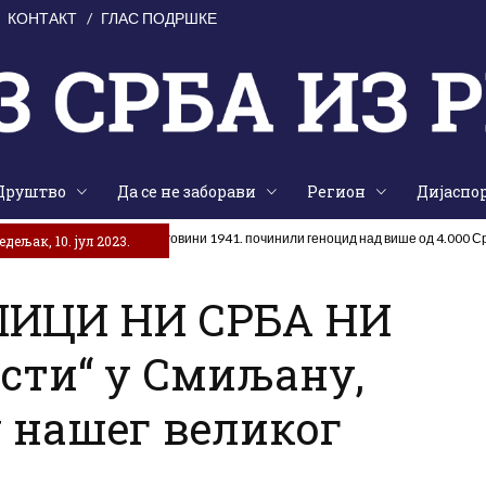
КОНТАКТ
ГЛАС ПОДРШКЕ
Друштво
Да се не заборави
Регион
Дијаспо
ребиловцима и Доњој Херцеговини 1941. починили геноцид над више од 4.000 С
дељак, 10. јул 2023.
ЛИЦИ НИ СРБА НИ
ости“ у Смиљану,
 нашег великог