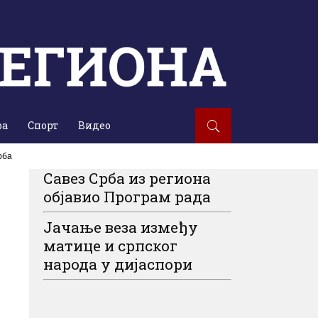
ра
Спорт
Видео
рба
Савез Срба из региона
објавио Програм рада
Јачање веза између
матице и српског
народа у дијаспори