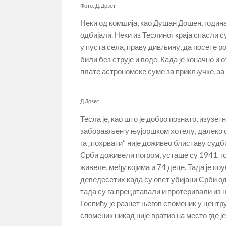
Фото: Д. Дозет
Неки од комшија, као Душан Дошен, година
одбијали. Неки из Теслиног краја спасли с
у пуста села, праву дивљину, да посете ро
били без струје и воде. Када је коначно и
плате астрономске суме за прикључке, за
Д.Дозет
Тесла је, као што је добро познато, изуз
заборављен у њујоршком хотелу, далеко о
га „похрвати“ није доживео блиставу судб
Срби доживели погром, усташе су 1941. г
живеле, међу којима и 74 деце. Тада је по
деведесетих када су опет убијани Срби о
тада су га прецртавали и протеривали из ш
Госпићу је разнет његов споменик у центру
споменик никад није вратио на место где 