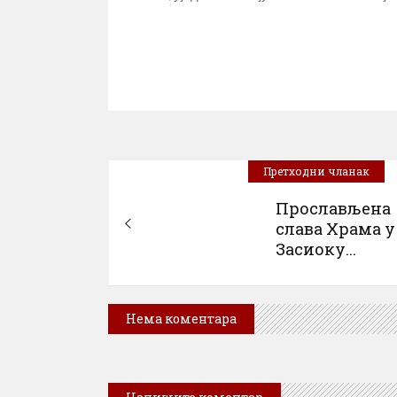
Претходни чланак
Прослављена
слава Храма у
Засиоку...
Нема коментара