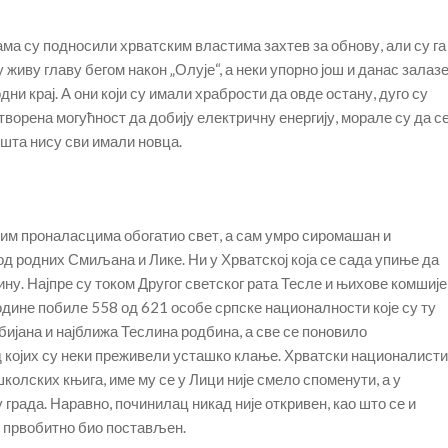
ма су подносили хрватским властима захтев за обнову, али су га
у живу главу бегом након „Олује“, а неки упорно још и данас залаз
дни крај. А они који су имали храбрости да овде остану, дуго су
 отворена могућност да добију електричну енергију, морале су да с
 шта нису сви имали новца.
етним проналасцима обогатио свет, а сам умро сиромашан и
д родних Смиљана и Лике. Ни у Хрватској која се сада упиње да
ину. Најпре су током Другог светског рата Тесле и њихове комшије
одине побиле 558 од 621 особе српске националности које су ту
убијана и најближа Теслина родбина, а све се поновило
д којих су неки преживели усташко клање. Хрватски националисти
колских књига, име му се у Лици није смело споменути, а у
 града. Наравно, починилац никад није откривен, као што се и
је првобитно био постављен.