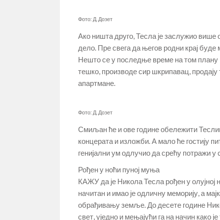
Фото: Д. Дозет
Ако ништа друго, Тесла је заслужио више
дело. Пре свега да његов родни крај буде м
Нешто се у последње време на том плану 
тешко, производе сир шкрипавац, продају
апартмане.
Фото: Д. Дозет
Смиљан ће и ове године обележити Теслин
концерата и изложби. А мало ће гостију пи
генијални ум одлучио да срећу потражи у 
Рођен у ноћи пуној муња
КАЖУ да је Никола Тесла рођен у олујној н
начитан и имао је одличну меморију, а ма
обрађивању земље. До десете године Никол
свет, уједно и мењајући га на начин како 