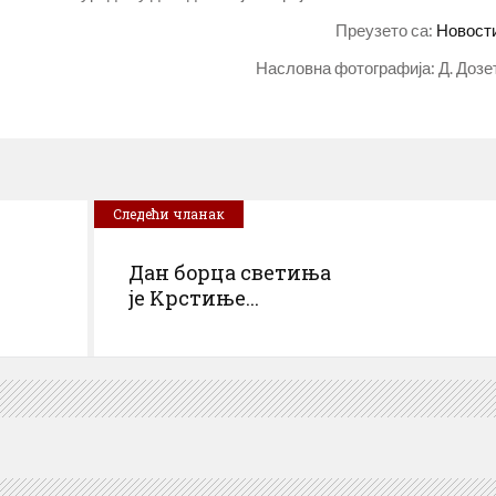
Преузето са:
Новост
Насловна фотографија: Д. Дозе
Следећи чланак
Дaн бoрцa свeтињa
je Kрстињe...