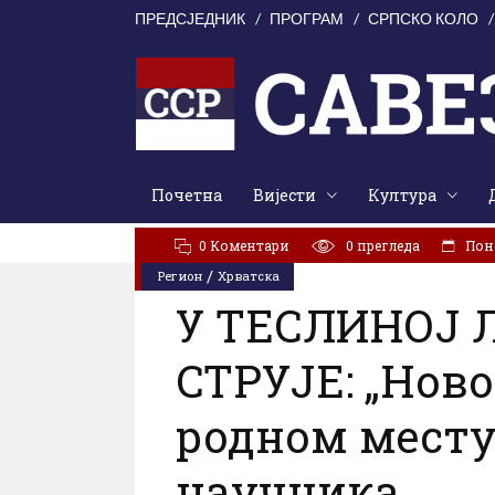
ПРЕДСЈЕДНИК
ПРОГРАМ
СРПСКО КОЛО
Почетна
Вијести
Култура
АКТУЕЛНО:
Линта: Усташки монструми су 1941. у П
0 Коментари
0
прегледа
Поне
/
Регион
Хрватска
У ТЕСЛИНОЈ 
СТРУЈЕ: „Нов
родном месту
научника