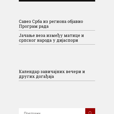
Савез Срба из региона објавио
Програм рада
Јачање веза између матице и
српског народа у дијаспори
Календар завичајних вечери и
других догађаја