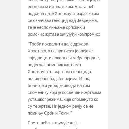
енглеском и хрватском. Басташић
подсећа да је Холокауст израз којим
се означава геноцид над Јеврејима,
те је неспомињање српских и
ромских жртава зачујуђи компромис:
“Треба похвалити да је држава
Хрватска, а на притисак јеврејске
заједнице, и локалне и међународне,
подигла споменик жртвама
Холокауста – жртвама геноцида
почињеног над Јеврејима. Ипак,
болно је и увредљиво да на том
споменику који је посвећен и жртвама
усташког режима, није споменуто ко
су те жртве. Ни једном речју се не
помињу Срби и Роми. “
Басташић закључује да је