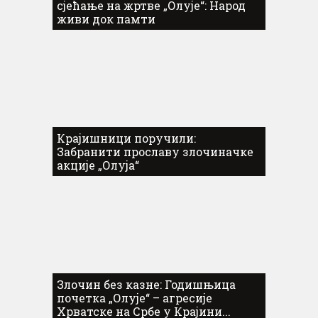
сјећање на жртве „Олује“: Народ
живи док памти
Крајишници поручили:
Забранити прославу злочиначке
акције „Олуја“
Злочин без казне: Годишњица
почетка „Олује“ – агресије
Хрватске на Србе у Крајини...