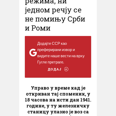
режима, ни
једном речју се
не помињу Срби
и Роми
Додајте ССР као
преферирани извор и
видите наше вести на врху
Гугле претраге.
ДОДАЈ
Управо у време кад је
откриван тај споменик, у
18 часова на исти дан 1941.
године, у ту железничку
станицу улазио је воз са