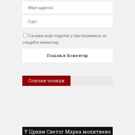
Сачувај моје податке у претраживачу за
следећи коментар.
Слични чланци
У Цркви Светог Марка молитвено