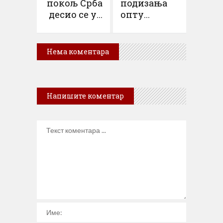
покољ Срба
подизања
десио се у...
опту...
Нема коментара
Напишите коментар