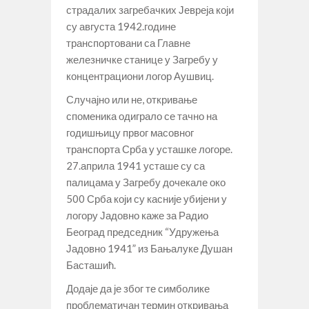
страдалих загребачких Јевреја који
су августа 1942.године
транспортовани са Главне
железничке станице у Загребу у
концентрациони логор Аушвиц.
Случајно или не, откривање
споменика одиграло се тачно на
годишњицу првог масовног
транспорта Срба у усташке логоре.
27.априла 1941 усташе су са
палицама у Загребу дочекале око
500 Срба који су касније убијени у
логору Јадовно каже за Радио
Београд председник “Удружења
Јадовно 1941” из Бањалуке Душан
Басташић.
Додаје да је због те симболике
проблематичан термин откривања