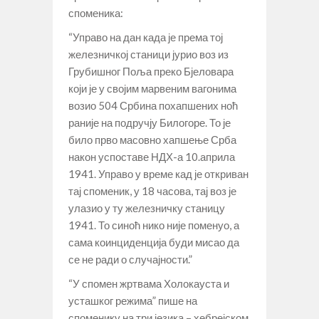
споменика:
“Управо на дан када је према тој
железничкој станици јурио воз из
Грубишног Поља преко Бјеловара
који је у својим марвеним вагонима
возио 504 Србина похапшених ноћ
раније на подручју Билогоре. То је
било прво масовно хапшење Срба
након успоставе НДХ-а 10.априла
1941. Управо у време кад је откриван
тај споменик, у 18 часова, тај воз је
улазио у ту железничку станицу
1941. То синоћ нико није поменуо, а
сама коинциденција буди мисао да
се не ради о случајности.”
“У спомен жртвама Холокауста и
усташког режима” пише на
споменику на три језика – хебрејском,