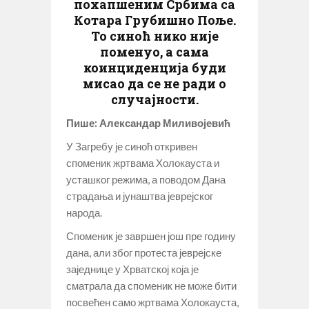
похапшеним Србима са
Котара Грубишно Поље.
То синоћ нико није
поменуо, а сама
коинциденција буди
мисао да се не ради о
случајности.
Пише: Александар Миливојевић
У Загребу је синоћ откривен
споменик жртвама Холокауста и
усташког режима, а поводом Дана
страдања и јунаштва јеврејског
народа.
Споменик је завршен још пре годину
дана, али због протеста јеврејске
заједнице у Хрватској која је
сматрала да споменик не може бити
посвећен само жртвама Холокауста,