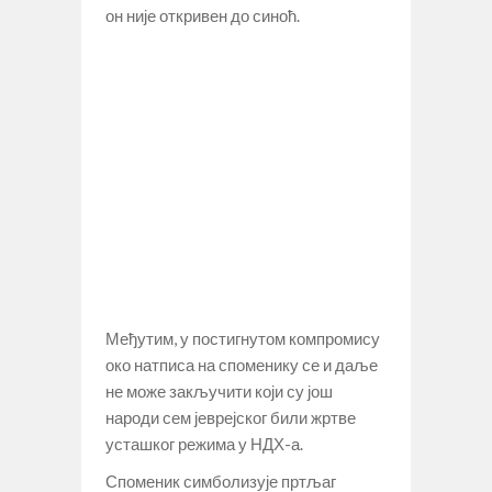
он није откривен до синоћ.
Међутим, у постигнутом компромису
око натписа на споменику се и даље
не може закључити који су још
народи сем јеврејског били жртве
усташког режима у НДХ-а.
Споменик симболизује пртљаг