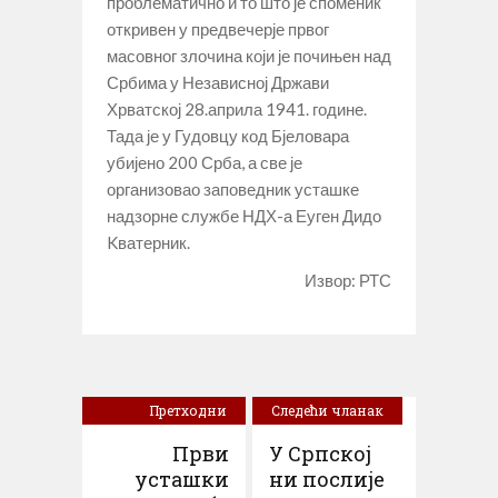
проблематично и то што је споменик
откривен у предвечерје првог
масовног злочина који је почињен над
Србима у Независној Држави
Хрватској 28.априла 1941. године.
Тада је у Гудовцу код Бјеловара
убијено 200 Срба, а све је
организовао заповедник усташке
надзорне службе НДХ-а Еуген Дидо
Kватерник.
Извор: РТС
Претходни
Следећи чланак
чланак
Први
У Српској
усташки
ни послије