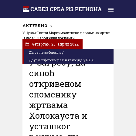
АКТУЕЛНО:
У Цркви Светог Марка молитвено сјећање на жртве
„Олује“: Народ живи док памти
Четвртак, 28. април 2022.
/
Да се не заборави
У Загребу, на
Други Свјетски рат и геноцид у НДХ
синоћ
откривеном
споменику
жртвама
Холокауста и
усташког