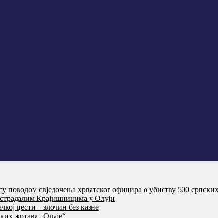
агу поводом свједочења хрватског официра о убиству 500 српски
т страдалим Крајишницима у Олуји
кој цести – злочин без казне
ких жртава „Олује“