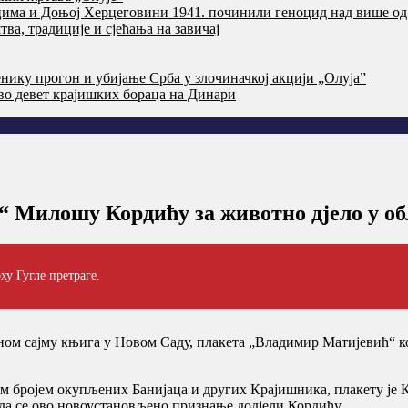
цима и Доњој Херцеговини 1941. починили геноцид над више од
ва, традиције и сјећања на завичај
нику прогон и убијање Срба у злочиначкој акцији „Олуја”
тво девет крајишких бораца на Динари
 Милошу Кордићу за животно дјело у об
ху Гугле претраге.
дном сајму књига у Новом Саду, плакета „Владимир Матијевић“ к
им бројем окупљених Банијаца и других Крајишника, плакету је 
да се ово новоустановљено признање додјели Кордићу.