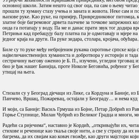
основној школи. Затим нешто од свог оца, па сам о њему читао
прошли ту хуману стазу учења и заната и живота. Неке сам и по
њихове руке. Као руке, на примјер, Привредниковог питомца, к
златне боје багремовог дрвета палчеве за точкове запрежних кол
онда га потапају у воду. Па ме и данас прати звук тог додира 
Петрињи кад пребацују балу платна па је одмотавају и мјере 
једног краја на други. Па руке зидара, столара, кројача, обућар
Биле су то руке међу небројеним рукама сиротиње српске која
највеличанственијих хуманиста и добротвора у историји и тада 
сестричину његову оженио је Б. П., изучени, угледни трговац 
био је ђак нашег Банијца, проте Николе Беговића, рођеног у Б
утицај на њега.
Стизали су у Београд дјечаци из Лике, са Кордуна и Баније, и
Панчево, Вршац, Пожаревац, остајали у Београду… и нема куд н
И моји, са Баније: Васиљ Грмуша из Бојне, Петар Добрић из 
Горње Ступнице, Милан Чубрић из Великог Градца и многи, мн
Радећи са ријечима“, наставио је Кордић, „откривајући их, чит
стихове и реченице као ткаља своје нити, а све у страху да их н
багрема, да их свијам као ковач гвожђе, као други мајстори ко