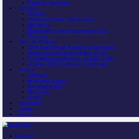
Изложбе / Филмови
Друштво
Догађаји
Завичајне вечери / Крсне славе
Интервјуи
Колонизација и колонистичка насеља
Личности
Да се не заборави
Први Свјeтски рат и српски добровољци
Други Свјетски рат и геноцид у НДХ
Одбрамбено отаџбински рат 1991 – 1995
Агресија НАТО и Косово и Метохија
Регион
Хрватска
Република Српска
Федерација БиХ
Црна Гора
Остало
Дијаспора
Спорт
Видео
Почетна