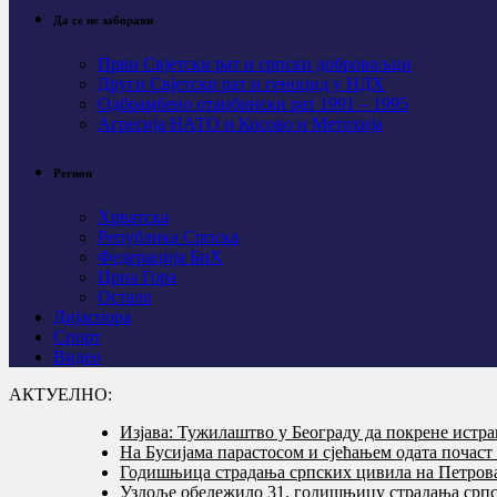
Да се не заборави
Први Свјeтски рат и српски добровољци
Други Свјетски рат и геноцид у НДХ
Одбрамбено отаџбински рат 1991 – 1995
Агресија НАТО и Косово и Метохија
Регион
Хрватска
Република Српска
Федерација БиХ
Црна Гора
Остало
Дијаспора
Спорт
Видео
АКТУЕЛНО:
Изјава: Тужилаштво у Београду да покрене истр
На Бусијама парастосом и сјећањем одата почас
Годишњица страдања српских цивила на Петровач
Уздоље обележило 31. годишњицу страдања српс