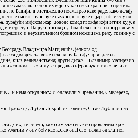
ајвише сам сазнао од оних који су као пука крајишка сиротиња
ини, по Банији, и знатижељно посматрао како раде, како делају
његове наоко грубе руке њежно, као руке вајара, обликују од
а, дувајући мијехом жар, доводе комад гвожђа који затим кују, а
ад и игдје чуо. Па руке трговца у Томићевој текстилној радњи у
д непогрешиво и неухватљивом брзином ножицама режу тканину с
 Београду. Владимира Матијевића, једнога од
и се са два детаља веже и за нашу Банију: први детаљ –
 године, била величанствена; други детаљ – Владимир Матијевић
е, књижевника… који му је предавао вјеронаук и имао велики
бије… и нема откуд нису. И одлазили у Зрењанин, Смедерево,
нског Грабовца, Љубан Ловрић из Јавнице, Симо Љубишић из
сам да их, те ријечи, како сам знао и умио провлачим кроз
ко узлатим у ону боју као колар онај свој палац од златног