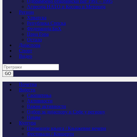
Одбрамбено отаџбински рат 1991 – 1995
Агресија НАТО и Косово и Метохија
Регион
Хрватска
Република Српска
Федерација БиХ
Црна Гора
Остало
Дијаспора
Спорт
Видео
Почетна
Вијести
Саопштења
Активности
Важне активности
Одбор за дијаспору и Србе у региону
Најаве
Култура
Промоције књига / Књижевне вечери
Фестивали / Концерти