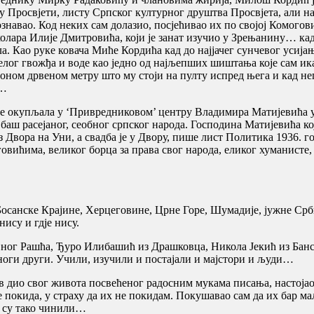
 у Просвјети, листу Српског културног друштва Просвјета, али н
знавао. Код неких сам долазио, посјећивао их по својој Комогов
олара Илије Дмитровића, који је занат изучио у Зрењанину… кад 
а. Као руке ковача Миће Кордића кад до најјачег сунчевог усијањ
врелог гвожђа и воде као једно од најљепших шиштања које сам ик
на оном дрвеном метру што му стоји на пулту испред њега и ка
а…
 се окупљала у ‘Привредниковом’ центру Владимира Матијевића у
баш расејаног, сеобног српског народа. Господина Матијевића кој
из Двора на Уни, а свадба је у Двору, пише лист Политика 1936.
еговићима, великог борца за права свог народа, еликог хуманист
з Босанске Крајине, Херцеговине, Црне Горе, Шумадије, јужне Ср
ису и гдје нису.
Равног Рашћа, Ђуро Илибашић из Драшковца, Никола Јекић из Ба
оги други. Учили, изучили и постајали и мајстори и људи…
ав дио свог живота посвећеног радосним мукама писања, настојао 
е покида, у страху да их не покидам. Покушавао сам да их бар мал
ји су тако чинили…