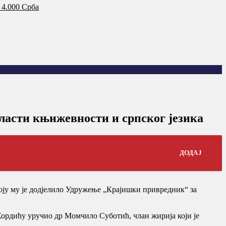
 4.000 Срба
ласти књижевности и српског језика
ДОДАЈ
оју му је додјелило Удружење „Крајишки привредник“ за
Кордићу уручио др Момчило Суботић, члан жирија који је