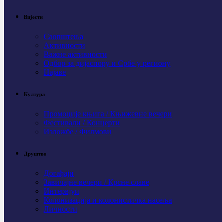
Вијести
Саопштења
Активности
Важне активности
Одбор за дијаспору и Србе у региону
Најаве
Култура
Промоције књига / Књижевне вечери
Фестивали / Концерти
Изложбе / Филмови
Друштво
Догађаји
Завичајне вечери / Крсне славе
Интервјуи
Колонизација и колонистичка насеља
Личности