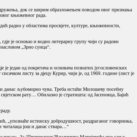
к Удружења, док се ширим образложењем поводом овог признања
говог књижевног рада.
дић радио у областима просвјете, културе, књижевности,
гдје је основао и водио литерарну групу чији су радови
 насловом „Зрно сунца“.
е је један од покретача и оснивача познатих југословенских
сачком листу за дјецу Курир, чији је, од 1969. године (лист је
к и данас љубоморно чува. Треба истаћи Милошеву посебну
м свјетском рату… Обилазио је стратишта: од Јасеновца, Бајић
раду.
јић, „упознаће истинску добродушност, раздраганог говорника,
 и читалаца још и данас ствара…“
е рекао: „За ‘Привредник’Владимира Матијевића чуо сам у