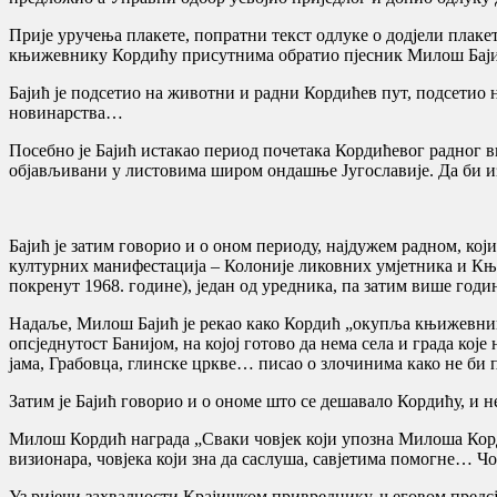
Прије уручења плакете, попратни текст одлуке о додјели плак
књижевнику Кордићу присутнима обратио пјесник Милош Бајић
Бајић је подсетио на животни и радни Кордићев пут, подсетио 
новинарства…
Посебно је Бајић истакао период почетака Кордићевог радног в
објављивани у листовима широм ондашње Југославије. Да би из
Бајић је затим говорио и о оном периоду, најдужем радном, кој
културних манифестација – Колоније ликовних умјетника и Књиже
покренут 1968. године), један од уредника, па затим више годи
Надаље, Милош Бајић је рекао како Кордић „окупља књижевнике
опсједнутост Банијом, на којој готово да нема села и града кој
јама, Грабовца, глинске цркве… писао о злочинима како не би п
Затим је Бајић говорио и о ономе што се дешавало Кордићу, и не
Милош Кордић награда „Сваки човјек који упозна Милоша Кордић
визионара, човјека који зна да саслуша, савјетима помогне… Чо
Уз ријечи захвалности Крајишком привреднику, његовом предс