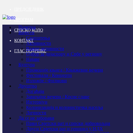
ПРЕДСЈЕДНИК
ПРОГРАМ
Почетна
СРПСКО КОЛО
Вијести
Саопштења
КОНТАКТ
Активности
Важне активности
ГЛАС ПОДРШКЕ
Одбор за дијаспору и Србе у региону
Најаве
Култура
Промоције књига / Књижевне вечери
Фестивали / Концерти
Изложбе / Филмови
Друштво
Догађаји
Завичајне вечери / Крсне славе
Интервјуи
Колонизација и колонистичка насеља
Личности
Да се не заборави
Први Свјeтски рат и српски добровољци
Други Свјетски рат и геноцид у НДХ