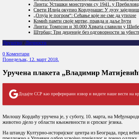
Линта: Усташки монструми су 1941. у Пребилов
Свети Илија окупио Кордунаше: У духу заједништ
„Олуја је погром“: Сећање које не сме да утихне
Комић памти своје мртве, правда и даље ћути
Линта: Томпсон и 30.000 Хрвата славили у Шибе
Штрбац: Три деценије без одговорности за убис
Друштво
/
Личности
0 Коментари
Понедељак, 12. март 2018.
Уручена плакета „Владимир Матијевић“
Додајте ССР као преферирани извор и видите наше вести на вр
Милошу Кордићу уручена је, у суботу, 10. марта, на Међунаро
животно дјело у области књижевности и српског језика.
На штанду Културно-историјског центра из Београда, пред већ
предложио а Управни одбор усвојио приједлог и донио одлуку 