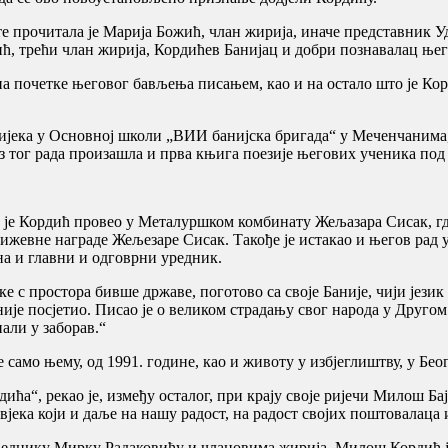
ете прочитала је Марија Божић, члан жирија, иначе представни
, трећи члан жирија, Кордићев Банијац и добри познавалац ње
на почетке његовог бављења писањем, као и на остало што је Кор
ијека у Основној школи „ВИИ банијска бригада“ у Меченчанима, 
 тог рада произашла и прва књига поезије његових ученика под
и је Кордић провео у Металуршком комбинату Жељазара Сисак, гдј
вне награде Жељезаре Сисак. Такође је истакао и његов рад у си
на и главни и одговрни уредник.
 с простора бивше државе, поготово са своје Баније, чији јези
е није посјетио. Писао је о великом страдању свог народа у Друго
али у заборав.“
 само њему, од 1991. године, као и животу у избјеглиштву, у Беог
а“, рекао је, између осталог, при крају своје ријечи Милош Ба
вјека који и даље на нашу радост, на радост својих поштовалаца
једнику Мирку Радаковићу и члановима жирија, Милош Кордић ј