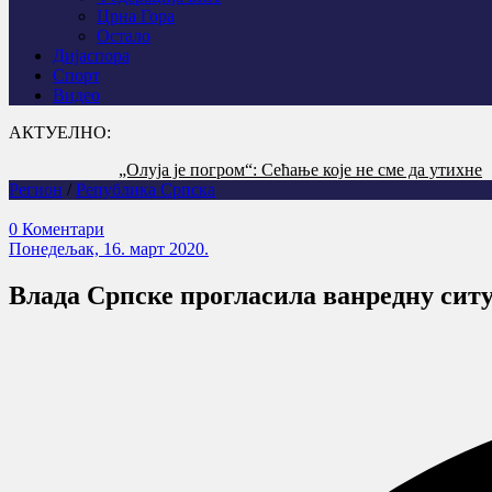
Црна Гора
Остало
Дијаспора
Спорт
Видео
АКТУЕЛНО:
„Олуја је погром“: Сећање које не сме да утихне
Регион
/
Република Српска
0 Коментари
Понедељак, 16. март 2020.
Влада Српске прогласила ванредну сит