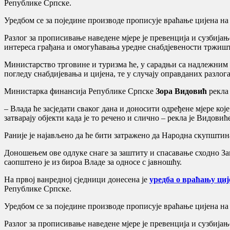
Републике Српске.
Уредбом се за поједине производе прописује враћање цијена на п
Разлог за прописивање наведене мјере је превенција и сузбиј
интереса грађана и омогућавања уредне снабдјевености тржишт
Министарство трговине и туризма ће, у сарадњи са надлежним
погледу снабдијевања и цијена, те у случају оправданих разлог
Министарка финансија Републике Српске
Зора Видовић
рекла 
– Влада ће засједати сваког дана и доносити одређене мјере ко
затварају објекти када је то речено и слично – рекла је Видов
Раније је најављено да ће бити затражено да Народна скупштин
Доношењем ове одлуке снаге за заштиту и спасавање сходно За
саопштено је из бироа Владе за односе с јавношћу.
На првој ванредној сједници донесена је
уредба о враћању циј
Републике Српске.
Уредбом се за поједине производе прописује враћање цијена на п
Разлог за прописивање наведене мјере је превенција и сузбиј