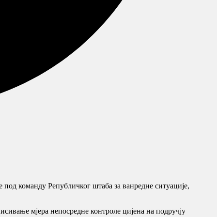
е под команду Републичког штаба за ванредне ситуације,
описивање мјера непосредне контроле цијена на подручју