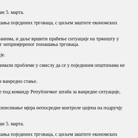
ан 5. марта.
ашања појединих трговаца, с циљем заштите економских
анима, и даље вршити праћење ситуације на тржишту у
ног непримјереног понашања трговаца.
је.
мо имали проблеме у смислу да се у појединим општинама не
и ванредно стање.
е под команду Републичког штаба за ванредне ситуације,
прописивање мјера непосредне контроле цијена на подручју
ан 5. марта.
ашања појединих трговаца, с циљем заштите економских