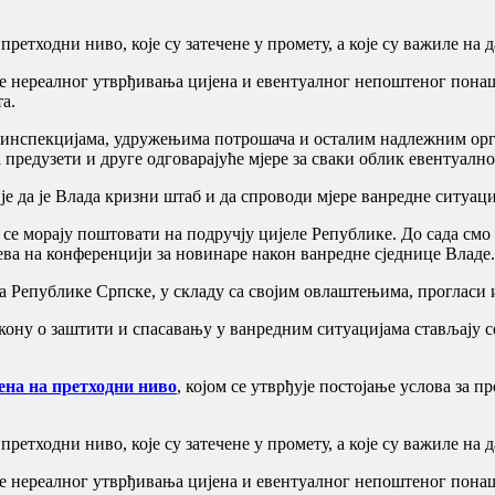
ретходни ниво, које су затечене у промету, а које су важиле на д
ање нереалног утврђивања цијена и евентуалног непоштеног пон
а.
 инспекцијама, удружењима потрошача и осталим надлежним орг
а предузети и друге одговарајуће мјере за сваки облик евентуал
је да је Влада кризни штаб и да спроводи мјере ванредне ситуаци
је се морају поштовати на подручју цијеле Републике. До сада с
ићева на конференцији за новинаре након ванредне сједнице Владе.
а Републике Српске, у складу са својим овлаштењима, прогласи 
кону о заштити и спасавању у ванредним ситуацијама стављају с
ена на претходни ниво
, којом се утврђује постојање услова за 
ретходни ниво, које су затечене у промету, а које су важиле на д
ање нереалног утврђивања цијена и евентуалног непоштеног пон