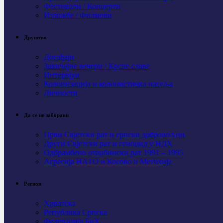
Фестивали / Концерти
Изложбе / Филмови
Друштво
Догађаји
Завичајне вечери / Крсне славе
Интервјуи
Колонизација и колонистичка насеља
Личности
Да се не заборави
Први Свјeтски рат и српски добровољци
Други Свјетски рат и геноцид у НДХ
Одбрамбено отаџбински рат 1991 – 1995
Агресија НАТО и Косово и Метохија
Регион
Хрватска
Република Српска
Федерација БиХ