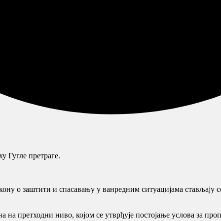
у Гугле претраге.
кону о заштити и спасавању у ванредним ситуацијама стављају с
на на претходни ниво, којом се утврђује постојање услова за пр