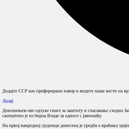
Додајте ССР као преферирани извор и видите наше вести на врх
Додај
Доношењем ове одлуке снаге за заштиту и спасавање сходно За
саопштено је из бироа Владе за односе с јавношћу.
На првој ванредној сједници донесена је уредба о враћању ције