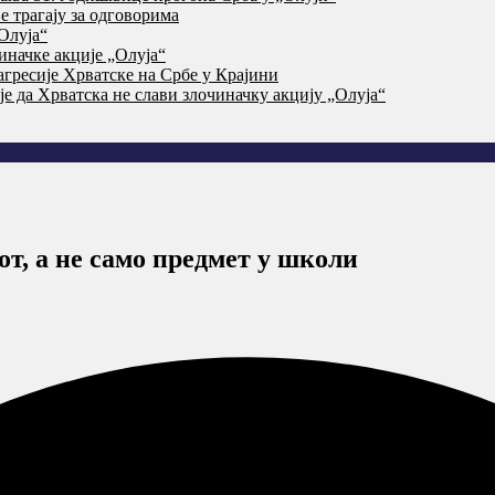
 трагају за одговорима
Олуја“
начке акције „Олуја“
агресије Хрватске на Србе у Крајини
је да Хрватска не слави злочиначку акцију „Олуја“
т, а не само предмет у школи