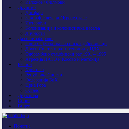
Изложбе / Филмови
Друштво
Догађаји
Завичајне вечери / Крсне славе
Интервјуи
Колонизација и колонистичка насеља
Личности
Да се не заборави
Први Свјeтски рат и српски добровољци
Други Свјетски рат и геноцид у НДХ
Одбрамбено отаџбински рат 1991 – 1995
Агресија НАТО и Косово и Метохија
Регион
Хрватска
Република Српска
Федерација БиХ
Црна Гора
Остало
Дијаспора
Спорт
Видео
Почетна