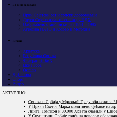
Да се не заборави
Први Свјeтски рат и српски добровољци
Други Свјетски рат и геноцид у НДХ
Одбрамбено отаџбински рат 1991 – 1995
Агресија НАТО и Косово и Метохија
Регион
Хрватска
Република Српска
Федерација БиХ
Црна Гора
Остало
Дијаспора
Спорт
Видео
АКТУЕЛНО:
Српска и Србија у Мркоњић Граду обиљежиле 31 
У Цркви Светог Марка молитвено сјећање на жр
Линта: Томпсон и 30.000 Хрвата славили у Шибе
У Скупштини Србије трибина поводом обележав