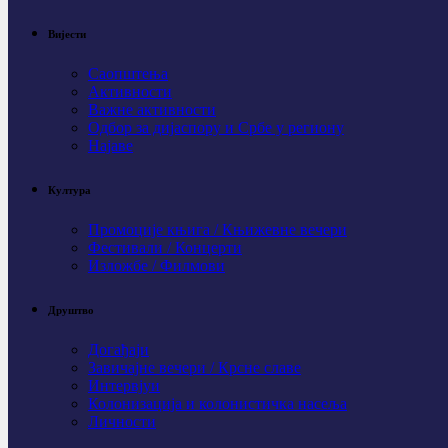
Вијести
Саопштења
Активности
Важне активности
Одбор за дијаспору и Србе у региону
Најаве
Култура
Промоције књига / Књижевне вечери
Фестивали / Концерти
Изложбе / Филмови
Друштво
Догађаји
Завичајне вечери / Крсне славе
Интервјуи
Колонизација и колонистичка насеља
Личности