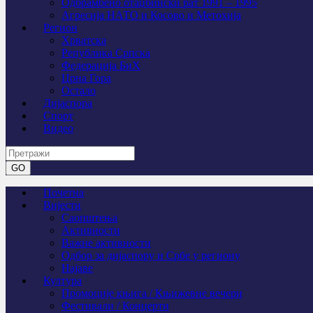
Одбрамбено отаџбински рат 1991 – 1995
Агресија НАТО и Косово и Метохија
Регион
Хрватска
Република Српска
Федерација БиХ
Црна Гора
Остало
Дијаспора
Спорт
Видео
Почетна
Вијести
Саопштења
Активности
Важне активности
Одбор за дијаспору и Србе у региону
Најаве
Култура
Промоције књига / Књижевне вечери
Фестивали / Концерти