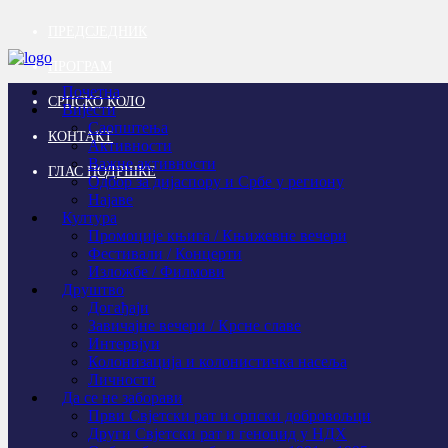
ПРЕДСЈЕДНИК
ПРОГРАМ
Почетна
СРПСКО КОЛО
Вијести
Саопштења
КОНТАКТ
Активности
Важне активности
ГЛАС ПОДРШКЕ
Одбор за дијаспору и Србе у региону
Најаве
Култура
Промоције књига / Књижевне вечери
Фестивали / Концерти
Изложбе / Филмови
Друштво
Догађаји
Завичајне вечери / Крсне славе
Интервјуи
Колонизација и колонистичка насеља
Личности
Да се не заборави
Први Свјeтски рат и српски добровољци
Други Свјетски рат и геноцид у НДХ