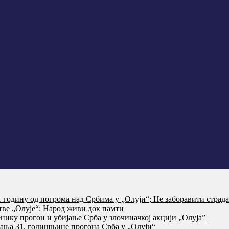
годину од погрома над Србима у „Олуји“; Не заборавити страд
тве „Олује“: Народ живи док памти
нику прогон и убијање Срба у злочиначкој акцији „Олуја”
ања 31. годишњице прогона Срба у „Олуји“