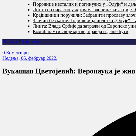
Породице несталих и погинулих у „Олуји“ и даље
Линта на парастосу жртвама злочиначке акције „
Крајишници поручили: Забранити прославу злочи
Злочин без казне: Годишњица почетка „Олује“ – 
Линта: Влада Србије да затражи од Европске уни
Комић памти своје мртве, правда и даље ћути
Регион
/
Хрватска
0 Коментари
Недеља, 06. фебруар 2022.
Вукашин Цветојевић: Веронаука је живо