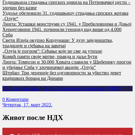
Годишњица страдања српских цивила на Петровачкој цести –
злочин без казне
Уздоље обележило 31. годишњицу страдања српских жртава
„Олује“
Линта: Усташки монструми су 1941. у Пребиловцима и Доњој
Херцеговини 1941. починили геноцид над више од 4.000
Срба
Свети Илија окупио Кордунаше: У духу заједништва,
традиције и сјећања на завичај
„Олуја је погром“: Сећање које не сме да утихне
Комић памти своје мртве, правда и даље ћути
Линта: Томпсон и 30.000 Хрвата славили у Шибенику прогон
и убијање Срба у злочиначкој акцији „Олуја”
Штрбац: Три деценије без одговорности за убиство девет
крајишких бораца на Динари
Да се не заборави
/
Други Свјетски рат и геноцид у НДХ
0 Коментари
Четвртак, 17. март 2022.
Живот после НДХ