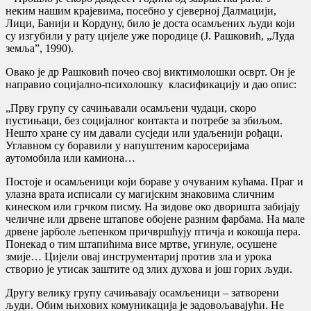
неким нашим крајевима, посебно у сјеверној Далмацији,
Лици, Банији и Кордуну, било је доста осамљених људи који
су изгубили у рату цијеле уже породице (Ј. Рашковић, „Луда
земља”, 1990).
Овако је др Рашковић почео свој виктимолошки осврт. Он је
направио социјално-психолошку класификацију и дао опис:
„Прву групу су сачињавали осамљени чудаци, скоро
пустињаци, без социјалног контакта и потребе за збиљом.
Нешто хране су им давали сусједи или удаљенији рођаци.
Углавном су боравили у напуштеним каросеријама
аутомобила или камиона…
Постоје и осамљеници који бораве у очуваним кућама. Праг и
улазна врата исписали су магијским знаковима сличним
кинеском или грчком писму. На зидове око дворишта забијају
челичне или дрвене штапове обојене разним фарбама. На мале
дрвене јарболе љепенком причвршћују птичја и кокошја пера.
Понекад о тим штапићима висе мртве, угинуле, осушене
змије… Цијели овај инструментариј против зла и урока
створио је утисак заштите од злих духова и још горих људи.
Другу велику групу сачињавају осамљеници – затворени
људи. Обим њихових комуникација је задовољавајући. Не