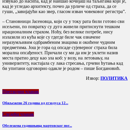
извукао до насипа, кад је наишао кочијаш на таљигама који је,
кад је угледао архитекту, почео да урличе од страха, да се
гуши, „завијајући као звер, гласом изван човековог регистра”.
– Становници Јасеновца, који су у току рата били готово сви
исељени, по повратку су дуго живели притиснути тешким
ирационалним страхом. Ноћу, без велике потребе, нису
излазили из кућа које су гдегде биле чак означене
неразумљивим одбрамбеним знацима и окићене чудним
предметима. Још је гора од опсаде сујеверног страха била
морална опсађеност. Причали су ми да им је уклети назив
места пратио децу као зла коб: у возу, на летовању, на
универзитету, настајала су лака стресања, грчеви ћутања кад
би упитани одговорио одакле је родом – пише Богдановић.
Извор:
ПОЛИТИКА
Претходни чланак
Обиљежено 26 година од егзодуса 12...
Следећи чланак
Обележена годишњица мартовског пог...