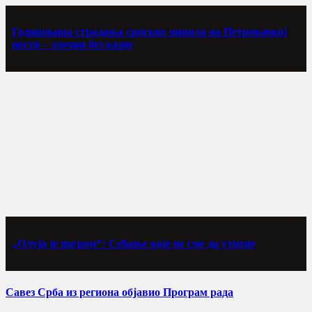
Годишњица страдања српских цивила на Петровачкој
цести – злочин без казне
„Олуја је погром“: Сећање које не сме да утихне
Савез Срба из региона објавио Програм рада