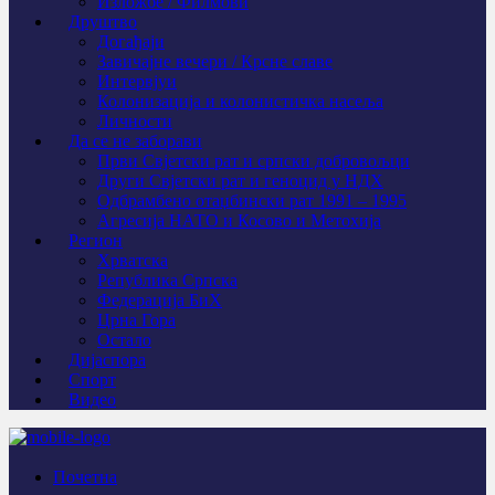
Изложбе / Филмови
Друштво
Догађаји
Завичајне вечери / Крсне славе
Интервјуи
Колонизација и колонистичка насеља
Личности
Да се не заборави
Први Свјeтски рат и српски добровољци
Други Свјетски рат и геноцид у НДХ
Одбрамбено отаџбински рат 1991 – 1995
Агресија НАТО и Косово и Метохија
Регион
Хрватска
Република Српска
Федерација БиХ
Црна Гора
Остало
Дијаспора
Спорт
Видео
Почетна