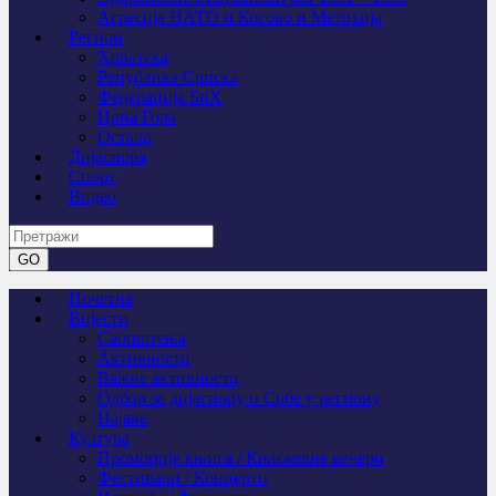
Агресија НАТО и Косово и Метохија
Регион
Хрватска
Република Српска
Федерација БиХ
Црна Гора
Остало
Дијаспора
Спорт
Видео
Почетна
Вијести
Саопштења
Активности
Важне активности
Одбор за дијаспору и Србе у региону
Најаве
Култура
Промоције књига / Књижевне вечери
Фестивали / Концерти