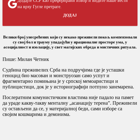
Додајте ССР као преферирани извор и видите наше вести
на врху Гугле претраге.
ДОДАЈ
Велики број унесрећених који су некако преживели покољ компензовали
су свој бол и трауму упадајући у ирационалне просторе ума, у
асоцијалност и изолацију, у свет магијских обреда и мистичних ритуала.
Пише: Милан Четник
Судбина преживелих Срба на подручјима где је усташки
геноцид био масован и монструозан само успут и
фрагментарно помињана је у српској мемоаристици и
публицистици, док је у историографији потпуно занемарена.
Послератним комунистичким властима није падало на памет
да ураде какву-такву менталну „асанацију терена”. Преживели
су остављени да се, у материјалној беди, сами изборе са
својим кошмарима и демонима.