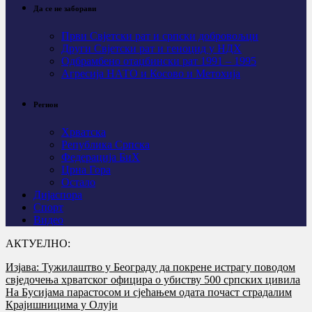
Да се не заборави
Први Свјeтски рат и српски добровољци
Други Свјетски рат и геноцид у НДХ
Одбрамбено отаџбински рат 1991 – 1995
Агресија НАТО и Косово и Метохија
Регион
Хрватска
Република Српска
Федерација БиХ
Црна Гора
Остало
Дијаспора
Спорт
Видео
АКТУЕЛНО:
Изјава: Тужилаштво у Београду да покрене истрагу поводом
свједочења хрватског официра о убиству 500 српских цивила
На Бусијама парастосом и сјећањем одата почаст страдалим
Крајишницима у Олуји