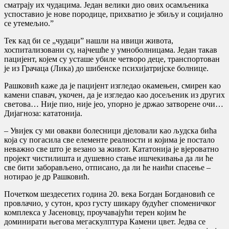
сматрају их чудацима. Један велики дио ових осамљеника
успоставио је нове породице, прихватио је збиљу и социјално
се утемељио.”
Тек кад би се „чудаци” нашли на ивици живота,
хоспитализовани су, најчешће у умноболницама. Један такав
пацијент, којем су усташе убиле четворо деце, транспортован
је из Грачаца (Лика) до шибенске психијатријске болнице.
Рашковић каже да је пацијент изгледао окамењен, смирен као
камени спавач, укочен, да је изгледао као досељеник из других
светова… Није пио, није јео, упорно је држао затворене очи…
Дијагноза: кататонија.
– Увијек су ми овакви болесници дјеловали као људска бића
која су погасила све елементе реалности и којима је постало
неважно све што је везано за живот. Кататонија је вјероватно
пројект чистилишта и душевно стање ишчекивања да ли ће
све бити заборављено, отписано, да ли ће наићи спасење –
нотирао је др Рашковић.
Почетком шездесетих година 20. века Богдан Богдановић се
провлачио, у сутон, кроз густу шикару будућег споменичког
комплекса у Јасеновцу, проучавајући терен којим ће
доминирати његова мегаскулптура Камени цвет. Једва се