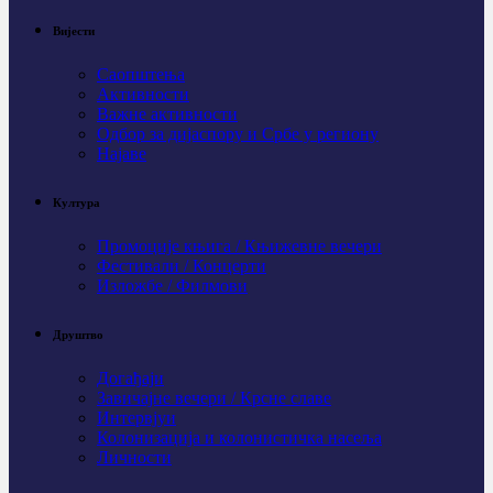
Вијести
Саопштења
Активности
Важне активности
Одбор за дијаспору и Србе у региону
Најаве
Култура
Промоције књига / Књижевне вечери
Фестивали / Концерти
Изложбе / Филмови
Друштво
Догађаји
Завичајне вечери / Крсне славе
Интервјуи
Колонизација и колонистичка насеља
Личности