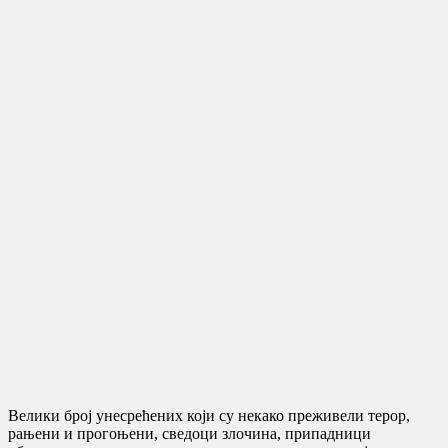
Велики број унесрећених који су некако преживели терор,
рањени и прогоњени, сведоци злочина, припадници