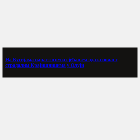
На Бусијама парастосом и сјећањем одата почаст
страдалим Крајишницима у Олуји