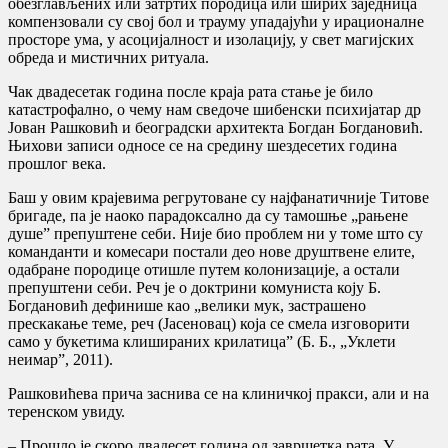
обезглављених или затртих породица или ширих заједница
компензовали су свој бол и трауму упадајући у ирационалне
просторе ума, у асоцијалност и изолацију, у свет магијских
обреда и мистичних ритуала.
Чак двадесетак година после краја рата стање је било
катастрофално, о чему нам сведоче шибенски психијатар др
Јован Рашковић и београдски архитекта Богдан Богдановић.
Њихови записи односе се на средину шездесетих година
прошлог века.
Баш у овим крајевима регрутоване су најфанатичније Титове
бригаде, па је наоко парадоксално да су тамошње „рањене
душе” препуштене себи. Није био проблем ни у томе што су
команданти и комесари постали део нове друштвене елите,
одабране породице отишле путем колонизације, а остали
препуштени себи. Реч је о доктрини комуниста коју Б.
Богдановић дефинише као „велики мук, застрашено
прескакање теме, реч (Јасеновац) која се смела изговорити
само у букетима клишираних крилатица” (Б. Б., „Уклети
неимар”, 2011).
Рашковићева прича заснива се на клиничкој пракси, али и на
теренском увиду.
– Прошло је скоро двадесет година од завршетка рата. У