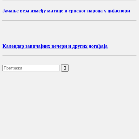
Јачање веза између матице и српског народа у дијаспори
Календар завичајних вечери и других догађаја