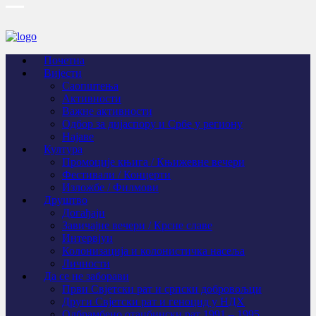
Почетна
Вијести
Саопштења
Активности
Важне активности
Одбор за дијаспору и Србе у региону
Најаве
Култура
Промоције књига / Књижевне вечери
Фестивали / Концерти
Изложбе / Филмови
Друштво
Догађаји
Завичајне вечери / Крсне славе
Интервјуи
Колонизација и колонистичка насеља
Личности
Да се не заборави
Први Свјeтски рат и српски добровољци
Други Свјетски рат и геноцид у НДХ
Одбрамбено отаџбински рат 1991 – 1995