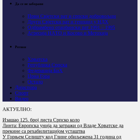
Да се не заборави
Први Свјeтски рат и српски добровољци
Други Свјетски рат и геноцид у НДХ
Одбрамбено отаџбински рат 1991 – 1995
Агресија НАТО и Косово и Метохија
Регион
Хрватска
Република Српска
Федерација БиХ
Црна Гора
Остало
Дијаспора
Спорт
Видео
АКТУЕЛНО:
Изашао 125. број листа Српско коло
Линта: Европска унија да затражи од Владе Хрватске да
прекине са рехабилитацијом усташтва
У Горњем Селишту код Глине обиљежена 31 година од