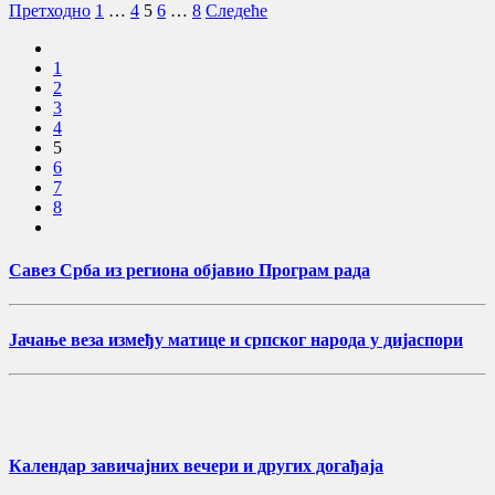
Пагинација
Претходно
1
…
4
5
6
…
8
Следеће
чланака
1
2
3
4
5
6
7
8
Савез Срба из региона објавио Програм рада
Јачање веза између матице и српског народа у дијаспори
Календар завичајних вечери и других догађаја