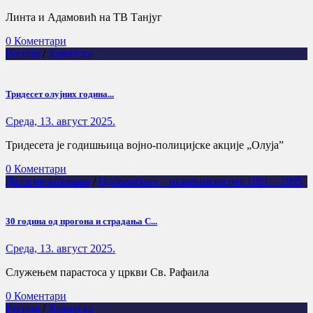
Линта и Адамовић на ТВ Танјуг
0 Коментари
Регион
/
Хрватска
Тридесет олујних година...
Cреда, 13. август 2025.
Тридесета је годишњица војно-полицијске акције „Олуја”
0 Коментари
Да се не заборави
/
Одбрамбено – отаџбински рат 1991 – 1995
30 година од прогона и страдања С...
Cреда, 13. август 2025.
Служењем парастоса у цркви Св. Рафаила
0 Коментари
Регион
/
Хрватска