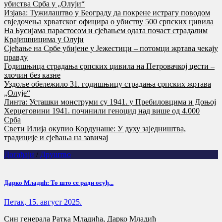
убиства Срба у „Олуји“
Изјава: Тужилаштво у Београду да покрене истрагу поводом
свједочења хрватског официра о убиству 500 српских цивила
На Бусијама парастосом и сјећањем одата почаст страдалим
Крајишницима у Олуји
Сјећање на Србе убијене у Јежестици – потомци жртава чекају
правду
Годишњица страдања српских цивила на Петровачкој цести –
злочин без казне
Уздоље обележило 31. годишњицу страдања српских жртава
„Олује“
Линта: Усташки монструми су 1941. у Пребиловцима и Доњој
Херцеговини 1941. починили геноцид над више од 4.000
Срба
Свети Илија окупио Кордунаше: У духу заједништва,
традиције и сјећања на завичај
Догађаји
/
Друштво
Дарко Младић: То што се ради осуђ...
Петак, 15. август 2025.
Син генерала Ратка Младића, Дарко Младић