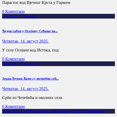
Парастос код Вјечног Крста у Горњем
0 Коментари
Догађаји
/
Друштво
Ђедов сабор у Осојану: Сећање на...
Четвртак, 14. август 2025.
У селу Осојане код Истока, под
0 Коментари
Друштво
/
Личности
Зоран Ђуран: Коме су потребна сећ...
Четвртак, 14. август 2025.
Срби из Челебића и околних села
0 Коментари
Агресија НАТО и Косово и Метохија
/
Да се не заборави