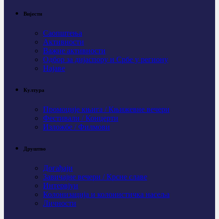
Вијести
Саопштења
Активности
Важне активности
Одбор за дијаспору и Србе у региону
Најаве
Култура
Промоције књига / Књижевне вечери
Фестивали / Концерти
Изложбе / Филмови
Друштво
Догађаји
Завичајне вечери / Крсне славе
Интервјуи
Колонизација и колонистичка насеља
Личности