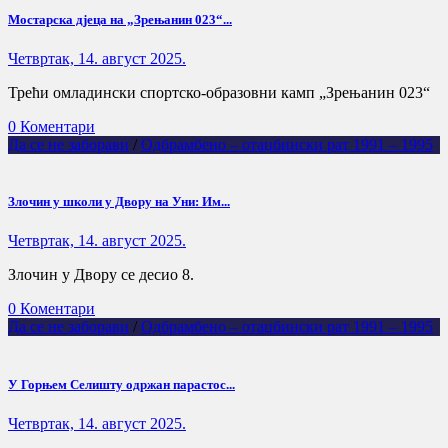
Мостарска дјеца на „Зрењанин 023“...
Четвртак, 14. август 2025.
Трећи омладински спортско-образовни камп „Зрењанин 023“
0 Коментари
Да се не заборави
/
Одбрамбено – отаџбински рат 1991 – 1995
Злочин у школи у Двору на Уни: Им...
Четвртак, 14. август 2025.
Злочин у Двору се десио 8.
0 Коментари
Да се не заборави
/
Одбрамбено – отаџбински рат 1991 – 1995
У Горњем Селишту одржан парастос...
Четвртак, 14. август 2025.