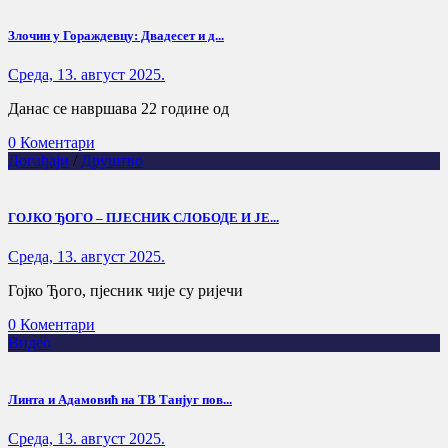
Злочин у Гораждевцу: Двадесет и д...
Cреда, 13. август 2025.
Данас се навршава 22 године од
0 Коментари
Догађаји
/
Друштво
ГОЈКО ЂОГО – ПЈЕСНИК СЛОБОДЕ И ЈЕ...
Cреда, 13. август 2025.
Гојко Ђого, пјесник чије су ријечи
0 Коментари
Видео
Линта и Адамовић на ТВ Танјуг пов...
Cреда, 13. август 2025.