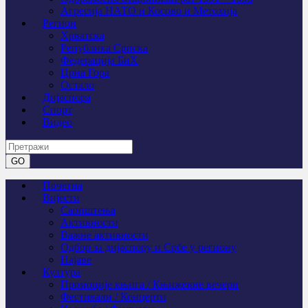
Агресија НАТО и Косово и Метохија
Регион
Хрватска
Република Српска
Федерација БиХ
Црна Гора
Остало
Дијаспора
Спорт
Видео
Почетна
Вијести
Саопштења
Активности
Важне активности
Одбор за дијаспору и Србе у региону
Најаве
Култура
Промоције књига / Књижевне вечери
Фестивали / Концерти