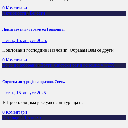
0 Коментари
Активности
/
Вијести
Линта други пут тражи од Градонач...
Петак, 15. август 2025.
Поштовани господине Павловић, Обраћам Вам се други
0 Коментари
Да се не заборави
/
Други Свјетски рат и геноцид у НДХ
Служена литургија на празник Свет...
Петак, 15. август 2025.
У Пребиловцима је служена литургија на
0 Коментари
Догађаји
/
Друштво