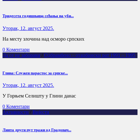
Тридесета годишњица сећања на уби...
Уторак, 12. август 2025.
На месту злочина над осморо српских
0 Коментари
Да се не заборави
/
Одбрамбено – отаџбински рат 1991 – 1995
Глина: Служен парастос за српске...
Уторак, 12. август 2025.
У Горњем Селишту у Глини данас
0 Коментари
Активности
/
Вијести
Линта други пут тражи од Градонач...