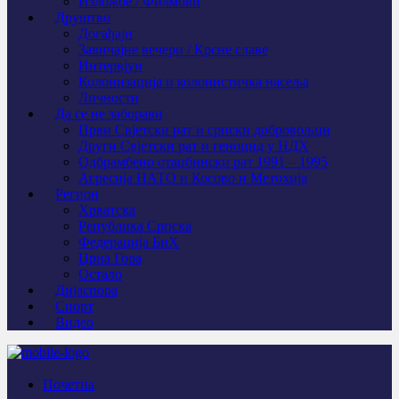
Изложбе / Филмови
Друштво
Догађаји
Завичајне вечери / Крсне славе
Интервјуи
Колонизација и колонистичка насеља
Личности
Да се не заборави
Први Свјeтски рат и српски добровољци
Други Свјетски рат и геноцид у НДХ
Одбрамбено отаџбински рат 1991 – 1995
Агресија НАТО и Косово и Метохија
Регион
Хрватска
Република Српска
Федерација БиХ
Црна Гора
Остало
Дијаспора
Спорт
Видео
Почетна