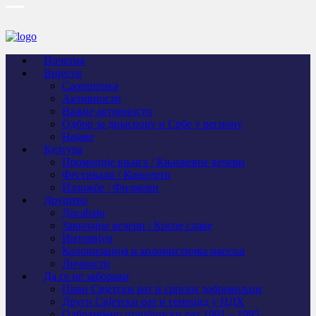
Почетна
Вијести
Саопштења
Активности
Важне активности
Одбор за дијаспору и Србе у региону
Најаве
Култура
Промоције књига / Књижевне вечери
Фестивали / Концерти
Изложбе / Филмови
Друштво
Догађаји
Завичајне вечери / Крсне славе
Интервјуи
Колонизација и колонистичка насеља
Личности
Да се не заборави
Први Свјeтски рат и српски добровољци
Други Свјетски рат и геноцид у НДХ
Одбрамбено отаџбински рат 1991 – 1995