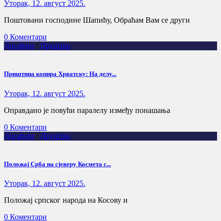
Уторак, 12. август 2025.
Поштовани господине Шапићу, Обраћам Вам се други
0 Коментари
Догађаји
/
Друштво
Приштина копира Хрватску: На делу...
Уторак, 12. август 2025.
Оправдано је повући паралелу између понашања
0 Коментари
Догађаји
/
Друштво
Положај Срба на сјеверу Космета с...
Уторак, 12. август 2025.
Положај српског народа на Косову и
0 Коментари