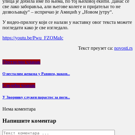
улица је добила име по њима, по тој њиховој екипи. Данас се
све лако заборавља, али његове колеге и пријатељи то не
дозвољавају“ – испричао је Амиџић у „Новом јутру“.
У видео-прилогу који се налази у наставку овог текста можете
погледати како је све изгледало.
https://youtu.be/Pwu_FZOMaIc
Текст преузет са:
novosti.rs
Претходни чланак
О несталим женама у Равном, након...
Следећи чланак
У Зворнику служен парастос за поги...
Нема коментара
Напишите коментар