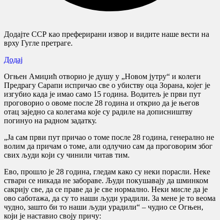
Додајте ССР као преферирани извор и видите наше вести на
врху Гугле претраге.
Додај
Огњен Амиџић отворио је душу у „Новом јутру“ и колеги
Предрагу Сарапи испричао све о убиству оца Зорана, којег је
изгубио када је имао само 15 година. Водитељ је први пут
проговорио о овоме после 28 година и открио да је његов
отац заједно са колегама које су радиле на дописништву
погинуо на радном задатку.
„Ја сам први пут причао о томе после 28 година, генерално не
волим да причам о томе, али одлучио сам да проговорим због
свих људи који су чинили читав тим.
Ево, прошло је 28 година, гледам како су неки порасли. Неке
ствари се никада не забораве. Људи покушавају да шминком
сакрију све, да се праве да је све нормално. Неки мисле да је
ово саботажа, да су то наши људи урадили. За мене је то веома
чудно, зашто би то наши људи урадили“ – чудио се Огњен,
који је наставио своју причу: