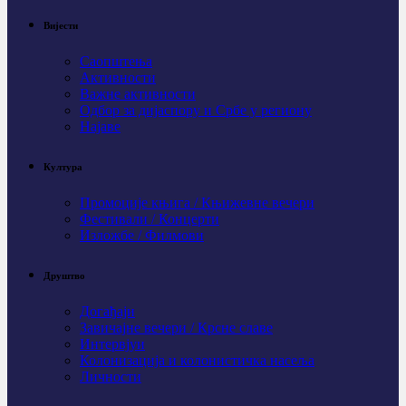
Вијести
Саопштења
Активности
Важне активности
Одбор за дијаспору и Србе у региону
Најаве
Култура
Промоције књига / Књижевне вечери
Фестивали / Концерти
Изложбе / Филмови
Друштво
Догађаји
Завичајне вечери / Крсне славе
Интервјуи
Колонизација и колонистичка насеља
Личности