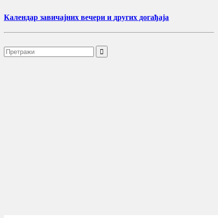
Календар завичајних вечери и других догађаја