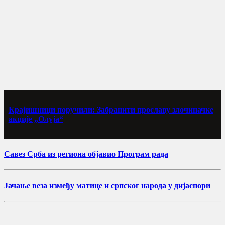
Крајишници поручили: Забранити прославу злочиначке
акције „Олуја“
Савез Срба из региона објавио Програм рада
Јачање веза између матице и српског народа у дијаспори