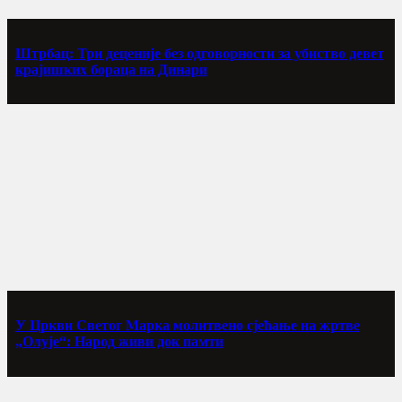
Штрбац: Три деценије без одговорности за убиство девет
крајишких бораца на Динари
У Цркви Светог Марка молитвено сјећање на жртве
„Олује“: Народ живи док памти