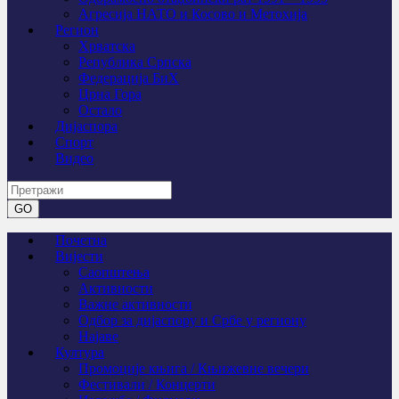
Агресија НАТО и Косово и Метохија
Регион
Хрватска
Република Српска
Федерација БиХ
Црна Гора
Остало
Дијаспора
Спорт
Видео
Почетна
Вијести
Саопштења
Активности
Важне активности
Одбор за дијаспору и Србе у региону
Најаве
Култура
Промоције књига / Књижевне вечери
Фестивали / Концерти