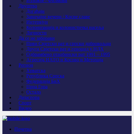
Изложбе / Филмови
Друштво
Догађаји
Завичајне вечери / Крсне славе
Интервјуи
Колонизација и колонистичка насеља
Личности
Да се не заборави
Први Свјeтски рат и српски добровољци
Други Свјетски рат и геноцид у НДХ
Одбрамбено отаџбински рат 1991 – 1995
Агресија НАТО и Косово и Метохија
Регион
Хрватска
Република Српска
Федерација БиХ
Црна Гора
Остало
Дијаспора
Спорт
Видео
Почетна