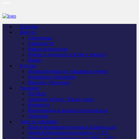
Почетна
Вијести
Саопштења
Активности
Важне активности
Одбор за дијаспору и Србе у региону
Најаве
Култура
Промоције књига / Књижевне вечери
Фестивали / Концерти
Изложбе / Филмови
Друштво
Догађаји
Завичајне вечери / Крсне славе
Интервјуи
Колонизација и колонистичка насеља
Личности
Да се не заборави
Први Свјeтски рат и српски добровољци
Други Свјетски рат и геноцид у НДХ
Одбрамбено отаџбински рат 1991 – 1995