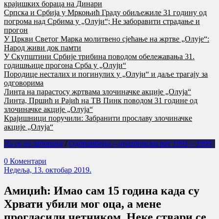
крајишких бораца на Динари
Српска и Србија у Мркоњић Граду обиљежиле 31 годину од
погрома над Србима у „Олуји“; Не заборавити страдање и
прогон
У Цркви Светог Марка молитвено сјећање на жртве „Олује“:
Народ живи док памти
У Скупштини Србије трибина поводом обележавања 31.
годишњице прогона Срба у „Олуји“
Породице несталих и погинулих у „Олуји“ и даље трагају за
одговорима
Линта на парастосу жртвама злочиначке акције „Олуја“
Линта, Пршић и Рајић на ТВ Пинк поводом 31 године од
злочиначке акције „Олуја“
Крајишници поручили: Забранити прославу злочиначке
акције „Олуја“
Да се не заборави
/
Одбрамбено – отаџбински рат 1991 – 1995
0 Коментари
Недеља, 13. октобар 2019.
Амиџић: Имао сам 15 година када су
Хрвати убили мог оца, а мене
прогласили четником. Неке ствари се