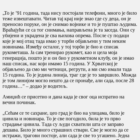
„То је ’91 година, тада нису постојали телефони, много је било
теже извештавати. Читав тај крај није знао где су деца, он је
преносио поруке, он је снимао војнике и то је пуштао људима.
Враћајући се са тог снимања, направљена је та заседа. Они су
убијени и украдена је сва њихова опрема. После су подаци
које је мој отац тада имао у торби објављени у тим неким
новинама. Између осталог, у тој торби је био и списак
рукометаша. Ја сам тренирао рукомет, као и цела моја
генерација, пошто је и он био у рукометном клубу, он је имао
наш списак, нас који имамо 15 година. У Хрватској је
објављено да смо ми четници, регрути, а ми смо имали тада
15 година. То је једина линија, траг где је то завршило. Можда
је том линијом могло нешто да се пронађе, али сада, после 28
година…” – додао је водитељ.
Амиџић се присетио и дана када је свог оца испратио на
вечни починак.
„Сећам се те сахране, цео град је био на улицама, било је
цивила и новинара. То је све погодило, била је то прво
страдање цивила. Тада су људи схватили шта се заправо
дешава. Било је много страшних ствари. Све је могло да се
истражи, трагови постоје, али сада је све то угашено. Једна