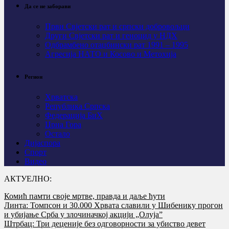
Да се не заборави
Први Свјeтски рат и српски добровољци
Други Свјетски рат и геноцид у НДХ
Одбрамбено отаџбински рат 1991 – 1995
Агресија НАТО и Косово и Метохија
Регион
Хрватска
Република Српска
Федерација БиХ
Црна Гора
Остало
Дијаспора
Спорт
Видео
АКТУЕЛНО:
Комић памти своје мртве, правда и даље ћути
Линта: Томпсон и 30.000 Хрвата славили у Шибенику прогон
и убијање Срба у злочиначкој акцији „Олуја”
Штрбац: Три деценије без одговорности за убиство девет