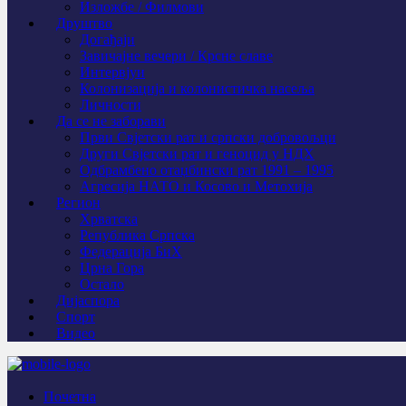
Изложбе / Филмови
Друштво
Догађаји
Завичајне вечери / Крсне славе
Интервјуи
Колонизација и колонистичка насеља
Личности
Да се не заборави
Први Свјeтски рат и српски добровољци
Други Свјетски рат и геноцид у НДХ
Одбрамбено отаџбински рат 1991 – 1995
Агресија НАТО и Косово и Метохија
Регион
Хрватска
Република Српска
Федерација БиХ
Црна Гора
Остало
Дијаспора
Спорт
Видео
Почетна