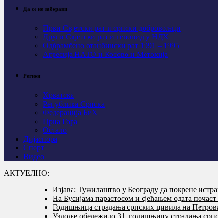
Да се не заборави
Први Свјeтски рат и српски добровољци
Други Свјетски рат и геноцид у НДХ
Одбрамбено отаџбински рат 1991 – 1995
Агресија НАТО и Косово и Метохија
Регион
Хрватска
Република Српска
Федерација БиХ
Црна Гора
Остало
Дијаспора
Спорт
Видео
АКТУЕЛНО:
Изјава: Тужилаштво у Београду да покрене истр
На Бусијама парастосом и сјећањем одата почас
Годишњица страдања српских цивила на Петровач
Уздоље обележило 31. годишњицу страдања српс