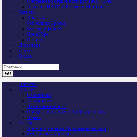
Одбрамбено отаџбински рат 1991 – 1995
Агресија НАТО и Косово и Метохија
Регион
Хрватска
Република Српска
Федерација БиХ
Црна Гора
Остало
Дијаспора
Спорт
Видео
Почетна
Вијести
Саопштења
Активности
Важне активности
Одбор за дијаспору и Србе у региону
Најаве
Култура
Промоције књига / Књижевне вечери
Фестивали / Концерти