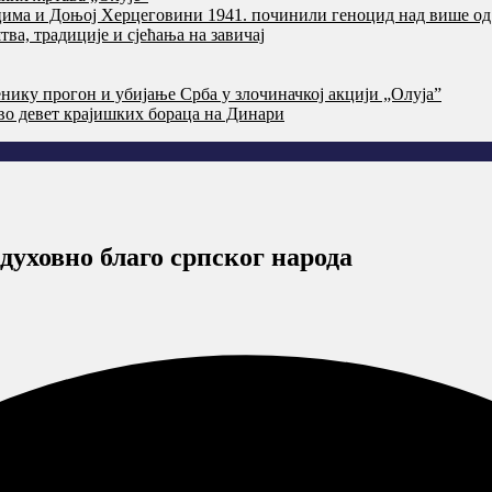
цима и Доњој Херцеговини 1941. починили геноцид над више од
ва, традиције и сјећања на завичај
нику прогон и убијање Срба у злочиначкој акцији „Олуја”
тво девет крајишких бораца на Динари
духовно благо српског народа