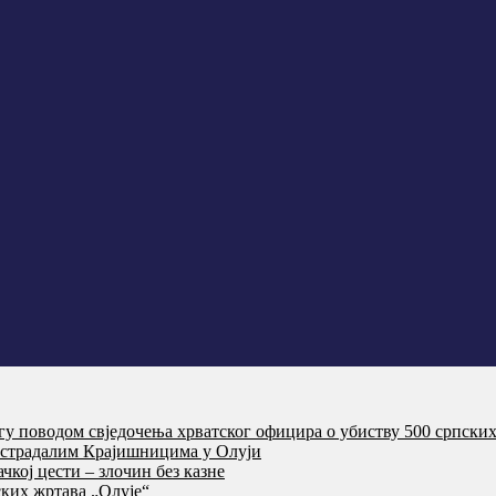
агу поводом свједочења хрватског официра о убиству 500 српски
т страдалим Крајишницима у Олуји
кој цести – злочин без казне
ких жртава „Олује“