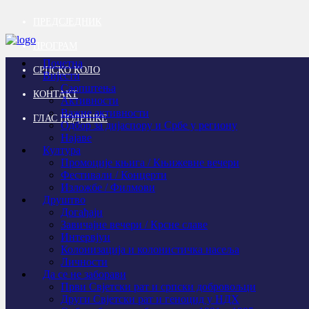
ПРЕДСЈЕДНИК
ПРОГРАМ
Почетна
СРПСКО КОЛО
Вијести
Саопштења
КОНТАКТ
Активности
Важне активности
ГЛАС ПОДРШКЕ
Одбор за дијаспору и Србе у региону
Најаве
Култура
Промоције књига / Књижевне вечери
Фестивали / Концерти
Изложбе / Филмови
Друштво
Догађаји
Завичајне вечери / Крсне славе
Интервјуи
Колонизација и колонистичка насеља
Личности
Да се не заборави
Први Свјeтски рат и српски добровољци
Други Свјетски рат и геноцид у НДХ