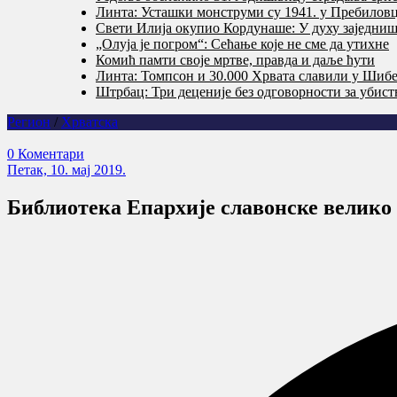
Линта: Усташки монструми су 1941. у Пребилов
Свети Илија окупио Кордунаше: У духу заједништ
„Олуја је погром“: Сећање које не сме да утихне
Комић памти своје мртве, правда и даље ћути
Линта: Томпсон и 30.000 Хрвата славили у Шибе
Штрбац: Три деценије без одговорности за убис
Регион
/
Хрватска
0 Коментари
Петак, 10. мај 2019.
Библиотека Епархије славонске велико 