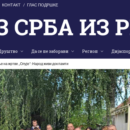
КОНТАКТ
ГЛАС ПОДРШКЕ
Друштво
Да се не заборави
Регион
Дијаспо
е на жртве „Олује“: Народ живи док памти