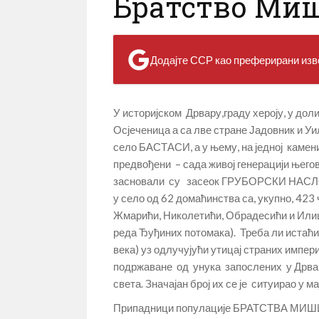
Братство Ми
Додајте ССР као преферирани изво
У историјском Дрвару,граду хероју, у дол
Осјеченица а са лве стране Јадовник и Уи
село БАСТАСИ, а у њему, на једној камен
предвођени – сада живој генерацији ње
засновали су засеок ГРУБОРСКИ НАСЛОН (Г
у село од 62 домаћинства са, укупно, 42
Жмарићи, Николетићи, Обрадесићи и Илишк
реда Ђуђиних потомака). Треба ли истаћи 
века) уз одлучујући утицај страних импер
подржаване од унука запослених у Дрва
света. Значајан број их се је ситуирао у м
Припадници популације БРАТСТВА МИШИЋИ,