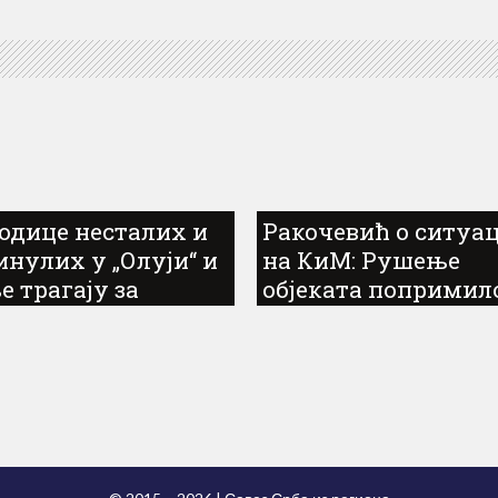
одице несталих и
Ракочевић о ситуа
инулих у „Олуји“ и
на КиМ: Рушење
е трагају за
објеката попримил
оворима
размере коначног
обрачуна са Србима.