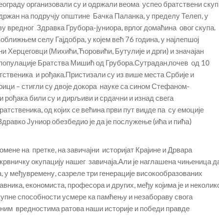
Београду организовали су и одржали веома успео братствени скуп
одржан на подручју општине Бачка Паланка, у пределу Телеп, у
 вредног Здравка Грубора-јуниора, врлог домаћина овог скупа.
оближњем селу Гајдобра, у којем већ 76 година, у најлепшој
ни Херцеговци (Михићи,Ћоровићи, Бутулије и дрги) и значајан
 популације Братства Мишић од Грубора.Сутрадан,почев од 10
тственика и рођака.Пристизали су из више места Србије и
рици – стигли су двоје докора науке са сином Стефаном-
 рођака били су и дирљиви и срдачни и изнад свега
ратственика, од којих се већина први пут виџде па су емоције
Здравко Јуниор обезбедио је да је послужење (ића и пића)
мене на претке, на завичајни историјат Крајине и Дрвара
 крвничку окупацију нашег завичаја.Али је наглашена чињеница д
 у међувремену, сазреле три генерације високообразованих
вника, економиста, професора и других, међу којима је и неколик
укупне способности усмере ка памћењу и незабораву свога
овним вредностима ратова наши историје и победи правде