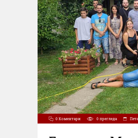
0 Коментари
0
прегледа
Пета