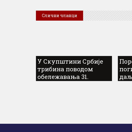
Слични чланци
У Скупштини Србије
Пор
трибина поводом
пог
обележавања 31.
даљ
годишњице прогона
одг
Срба у „Олуји“...