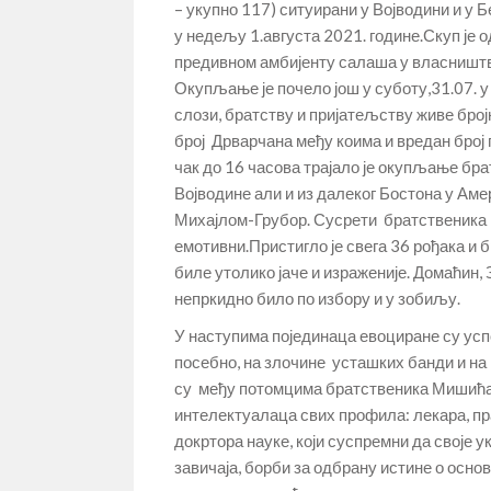
– укупно 117) ситуирани у Војводини и у 
у недељу 1.августа 2021. године.Скуп је 
предивном амбијенту салаша у власништву
Окупљање је почело још у суботу,31.07. у 
слози, братству и пријатељству живе број
број Дрварчана међу коима и вредан број
чак до 16 часова трајало је окупљање бра
Војводине али и из далеког Бостона у Аме
Михајлом-Грубор. Сусрети братственика и
емотивни.Пристигло је свега 36 рођака и б
биле утолико јаче и израженије. Домаћин, 
непркидно било по избору и у зобиљу.
У наступима појединаца евоциране су успо
посебно, на злочине усташких банди и на
су међу потомцима братственика Мишића,
интелектуалаца свих профила: лекара, пра
докртора науке, који суспремни да своје 
завичаја, борби за одбрану истине о осн