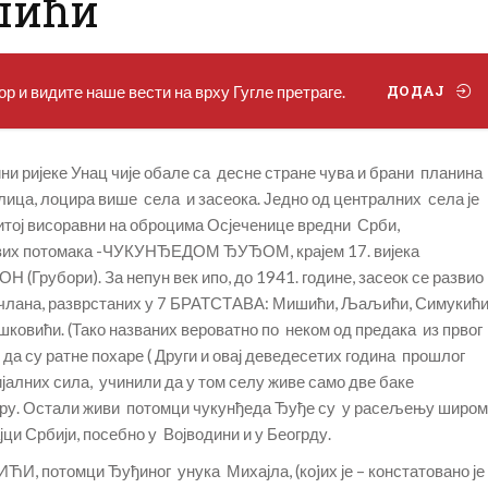
шићи
р и видите наше вести на врху Гугле претраге.
ДОДАЈ
ини ријеке Унац чије обале са десне стране чува и брани планина
лица, лоцира више села и засеока. Једно од централних села је
итој висоравни на оброцима Осјеченице вредни Срби,
гових потомака -ЧУКУНЂЕДОМ ЂУЂОМ, крајем 17. вијека
рубори). За непун век ипо, до 1941. године, засеок се развио
3 члана, разврстаних у 7 БРАТСТАВА: Мишићи, Љаљићи, Симукићи
овићи. (Тако названих вероватно по неком од предака из првог
да су ратне похаре ( Други и овај деведесетих година прошлог
ијалних сила, учинили да у том селу живе само две баке
ру. Остали живи потомци чукунђеда Ђуђе су у расељењу широм
ајци Србији, посебно у Војводини и у Беогрду.
 потомци Ђуђиног унука Михајла, (коjих је – констатовано је