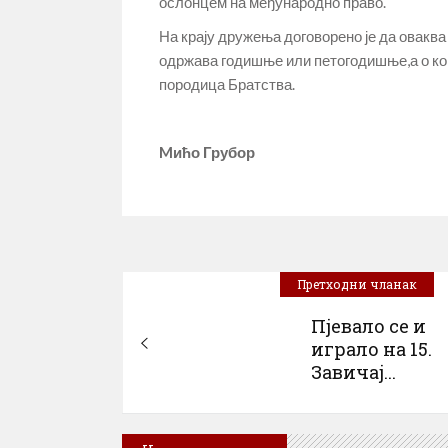
ослонцем на међународно право.
На крају дружења договорено је да овакв
одржава годишње или петогодишње,а о ко
породица Братства.
Mићо Грубор
Претходни чланак
Пјевало се и
играло на 15.
Завичај...