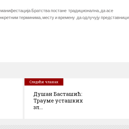
а манифестација Братства постане традиционална, да асе
нкретним терминима, месту и времену да одлучују представници
Следећи чланак
Душан Басташић:
Трауме усташких
зл...