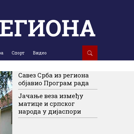
ра
Спорт
Видео
Савез Срба из региона
објавио Програм рада
Јачање веза између
матице и српског
народа у дијаспори