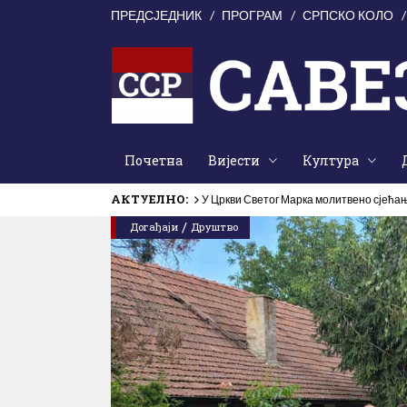
ПРЕДСЈЕДНИК
ПРОГРАМ
СРПСКО КОЛО
Почетна
Вијести
Култура
АКТУЕЛНО:
У Цркви Светог Марка молитвено сјећањ
/
Догађаји
Друштво