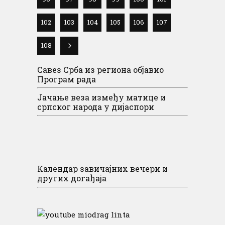
102
103
104
105
106
107
108
Савез Срба из региона објавио
Програм рада
Јачање веза између матице и
српског народа у дијаспори
Календар завичајних вечери и
других догађаја