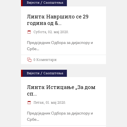
/
Вијести
Саопштења
Линта: Навршило се 29
година од &...
Субота, 02. мај 2020.
Предсједник Oдбора за дијаспору и
Србе
0 Коментари
/
Вијести
Саопштења
Линта: Истицање „За дом
сп...
Петак, 01. мај 2020.
Предсједник Oдбора за дијаспору и
Србе