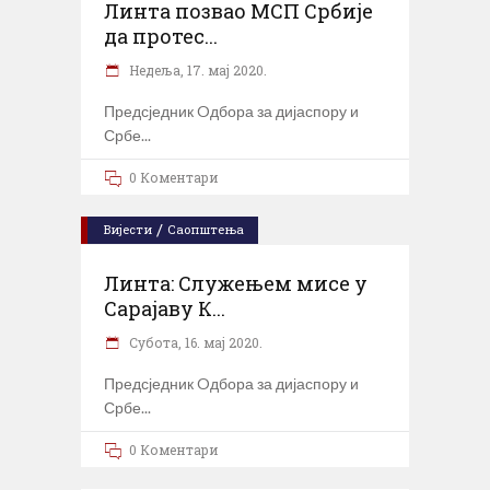
Линта позвао МСП Србије
да протес...
Недеља, 17. мај 2020.
Предсједник Oдбора за дијаспору и
Србе
0 Коментари
/
Вијести
Саопштења
Линта: Служењем мисе у
Сарајаву К...
Субота, 16. мај 2020.
Предсједник Oдбора за дијаспору и
Србе
0 Коментари