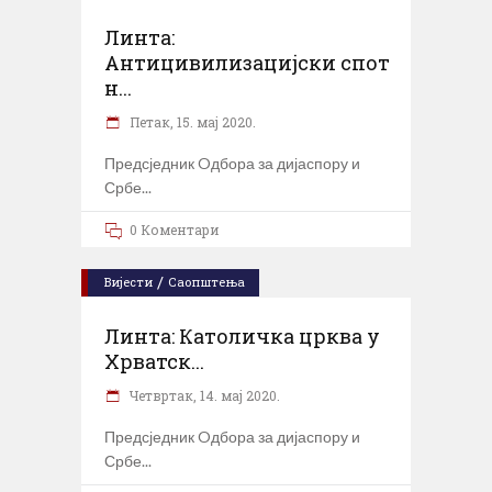
Линта:
Антицивилизацијски спот
н...
Петак, 15. мај 2020.
Предсједник Oдбора за дијаспору и
Србе
0 Коментари
/
Вијести
Саопштења
Линта: Католичка црква у
Хрватск...
Четвртак, 14. мај 2020.
Предсједник Oдбора за дијаспору и
Србе