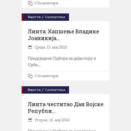
0 Коментари
/
Вијести
Саопштења
Линта: Хапшење Владике
Јоаникија...
Cреда, 13. мај 2020.
Предсједник Oдбора за дијаспору и
Србе
0 Коментари
/
Вијести
Саопштења
Линта честитао Дан Војске
Републи...
Уторак, 12. мај 2020.
Предсједник Oдбора за дијаспору и