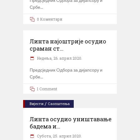
Предсједник Oдбора за дијапсору и
Србе
0 Коментари
Линта најоштрије осудио
сраман ст...
Недеља, 26. април 2020.
Предсједник Oдбора за дијапсору и
Србе
1 Comment
/
Вијести
Саопштења
Линта осудио уништавање
бадема и...
Субота, 25. април 2020.