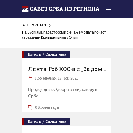
АКТУЕЛНО:
На Бусијама парастосом и сјећањем одата почаст
страдалим Крајишницима у Олуји
/
Вијести
Саопштења
Линта: Грб ХОС-а и „За дом...
Понедељак, 18. мај 2020.
Предсједник Oдбора за дијаспору и
Србе
0 Коментари
/
Вијести
Саопштења