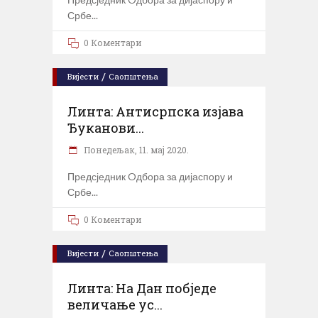
Србе
0 Коментари
/
Вијести
Саопштења
Линта: Антисрпска изјава
Ђуканови...
Понедељак, 11. мај 2020.
Предсједник Oдбора за дијаспору и
Србе
0 Коментари
/
Вијести
Саопштења
Линта: На Дан побједе
величање ус...