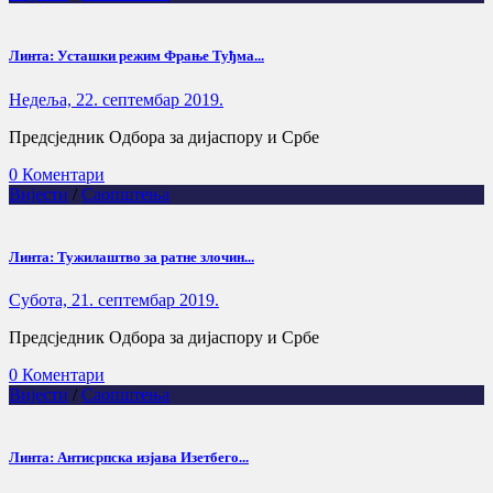
Линта: Усташки режим Фрање Туђма...
Недеља, 22. септембар 2019.
Предсједник Одбора за дијаспору и Србе
0 Коментари
Вијести
/
Саопштења
Линта: Тужилаштво за ратне злочин...
Субота, 21. септембар 2019.
Предсједник Одбора за дијаспору и Србе
0 Коментари
Вијести
/
Саопштења
Линта: Антисрпска изјава Изетбего...