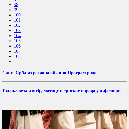
98
99
100
101
102
103
104
105
106
107
108
Савез Срба из региона објавио Програм рада
Јачање веза између матице и српског народа у дијаспори