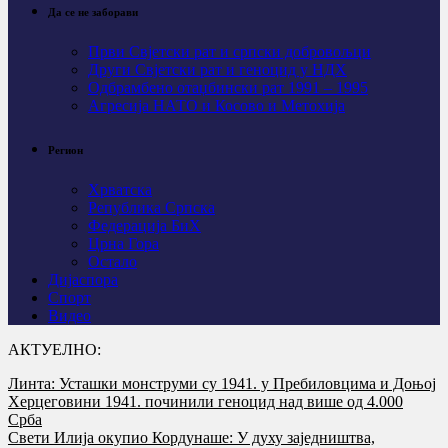
Да се не заборави
Први Свјeтски рат и српски добровољци
Други Свјетски рат и геноцид у НДХ
Одбрамбено отаџбински рат 1991 – 1995
Агресија НАТО и Косово и Метохија
Регион
Хрватска
Република Српска
Федерација БиХ
Црна Гора
Остало
Дијаспора
Спорт
Видео
АКТУЕЛНО:
Линта: Усташки монструми су 1941. у Пребиловцима и Доњој
Херцеговини 1941. починили геноцид над више од 4.000
Срба
Свети Илија окупио Кордунаше: У духу заједништва,