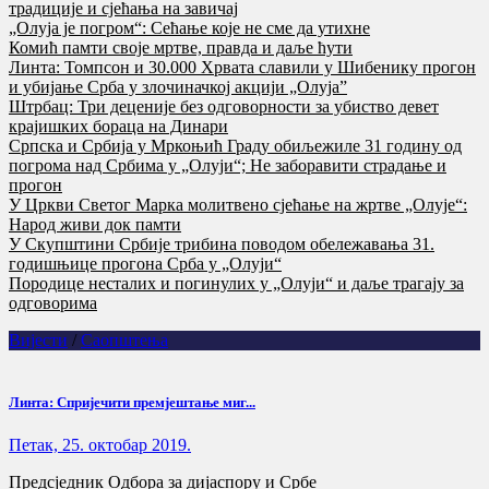
традиције и сјећања на завичај
„Олуја је погром“: Сећање које не сме да утихне
Комић памти своје мртве, правда и даље ћути
Линта: Томпсон и 30.000 Хрвата славили у Шибенику прогон
и убијање Срба у злочиначкој акцији „Олуја”
Штрбац: Три деценије без одговорности за убиство девет
крајишких бораца на Динари
Српска и Србија у Мркоњић Граду обиљежиле 31 годину од
погрома над Србима у „Олуји“; Не заборавити страдање и
прогон
У Цркви Светог Марка молитвено сјећање на жртве „Олује“:
Народ живи док памти
У Скупштини Србије трибина поводом обележавања 31.
годишњице прогона Срба у „Олуји“
Породице несталих и погинулих у „Олуји“ и даље трагају за
одговорима
Вијести
/
Саопштења
Линта: Спријечити премјештање миг...
Петак, 25. октобар 2019.
Предсједник Одбора за дијаспору и Србе