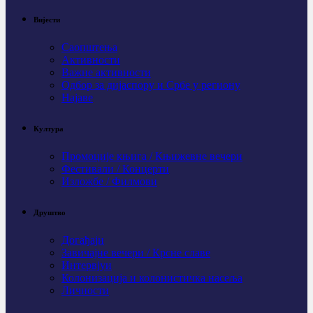
Вијести
Саопштења
Активности
Важне активности
Одбор за дијаспору и Србе у региону
Најаве
Култура
Промоције књига / Књижевне вечери
Фестивали / Концерти
Изложбе / Филмови
Друштво
Догађаји
Завичајне вечери / Крсне славе
Интервјуи
Колонизација и колонистичка насеља
Личности