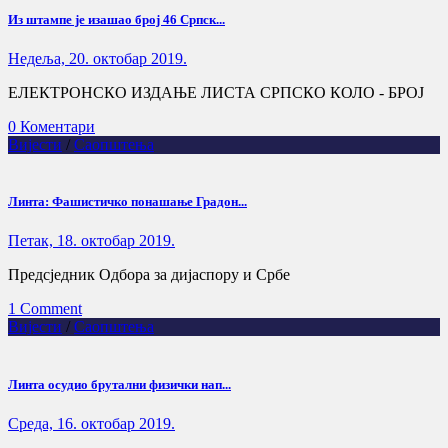
Из штампе је изашао број 46 Српск...
Недеља, 20. октобар 2019.
ЕЛЕКТРОНСКО ИЗДАЊЕ ЛИСТА СРПСКО КОЛО - БРОЈ
0 Коментари
Вијести
/
Саопштења
Линта: Фашистичко понашање Градон...
Петак, 18. октобар 2019.
Предсједник Одбора за дијаспору и Србе
1 Comment
Вијести
/
Саопштења
Линта осудио брутални физички нап...
Cреда, 16. октобар 2019.