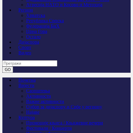
Агресија НАТО и Косово и Метохија
Регион
Хрватска
Република Српска
Федерација БиХ
Црна Гора
Остало
Дијаспора
Спорт
Видео
Почетна
Вијести
Саопштења
Активности
Важне активности
Одбор за дијаспору и Србе у региону
Најаве
Култура
Промоције књига / Књижевне вечери
Фестивали / Концерти