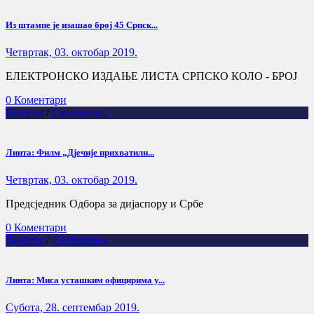
Из штампе је изашао број 45 Српск...
Четвртак, 03. октобар 2019.
ЕЛЕКТРОНСКО ИЗДАЊЕ ЛИСТА СРПСКО КОЛО - БРОЈ
0 Коментари
Вијести
/
Саопштења
Линта: Филм „Дјечије прихватили...
Четвртак, 03. октобар 2019.
Предсједник Одбора за дијаспору и Србе
0 Коментари
Вијести
/
Саопштења
Линта: Миса усташким официрима у...
Субота, 28. септембар 2019.