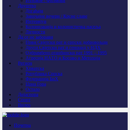
Изложбе / Филмови
Друштво
Догађаји
Завичајне вечери / Крсне славе
Интервјуи
Колонизација и колонистичка насеља
Личности
Да се не заборави
Први Свјeтски рат и српски добровољци
Други Свјетски рат и геноцид у НДХ
Одбрамбено отаџбински рат 1991 – 1995
Агресија НАТО и Косово и Метохија
Регион
Хрватска
Република Српска
Федерација БиХ
Црна Гора
Остало
Дијаспора
Спорт
Видео
Почетна