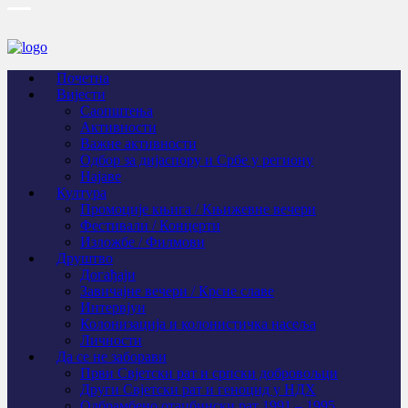
Почетна
Вијести
Саопштења
Активности
Важне активности
Одбор за дијаспору и Србе у региону
Најаве
Култура
Промоције књига / Књижевне вечери
Фестивали / Концерти
Изложбе / Филмови
Друштво
Догађаји
Завичајне вечери / Крсне славе
Интервјуи
Колонизација и колонистичка насеља
Личности
Да се не заборави
Први Свјeтски рат и српски добровољци
Други Свјетски рат и геноцид у НДХ
Одбрамбено отаџбински рат 1991 – 1995