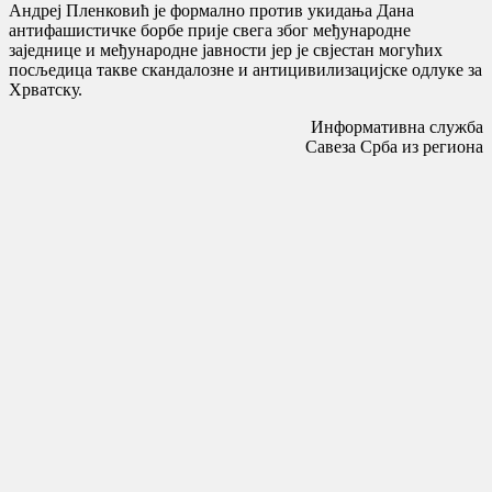
Андреј Пленковић је формално против укидања Дана
антифашистичке борбе прије свега због међународне
заједнице и међународне јавности јер је свјестан могућих
посљедица такве скандалозне и антицивилизацијске одлуке за
Хрватску.
Информативна служба
Савеза Срба из региона