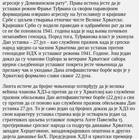
агресије у Домовинском рату“. Права истина јесте да је
усташки режим Фрање Туђмана са својим паравојним
формацијама извршио агресију на Југославију и крајишке
Србе с циљем стварања етничке чисте Велике Хрватске.
Крајишки Срби су водили праведан и одбрамбени рат да им
се не би поновила 1941. година када је над њима почињен
незапамћен геноцид. Поред тога, Туђманова власт је укинула
Дан устанка – 27.јул – као службени празник када је српски
народ заједно са часним Хрватима дигао устанак против
геноцидне НДХ и усташког режима 1941. Године. Још један
доказ да су чланови Одбора за ветеране Хрватског сабора
вјерни сљедбеници усташког покрета јесте чињеница да
прелажу чак и укидање Дана атифашистичке борбе који је у
Хрватској формално слави сваког 22.јуна.
Линта истиче да бројне чињенице потврђују да је велика
већина чланова ХДЗ-а против да се у Хрватској као службени
празник обиљежава Дан антифашистичке борбе (22.јун) а сви
су против да се поново као службени празник обиљежава Дан
устанка 27.јул. То је само један од бројних доказа да је ХДЗ по
свом карактеру усташка странка која је остварила један од
стратешких циљева усташког покрета Анте Павелића тј.
протјеривање српског народа са подручја данашње Хрватске,
западне Херцеговине, западнокрајишких општина и других
дијела данашње БиХ. Предсједник ХДЗ и хрватски премијер