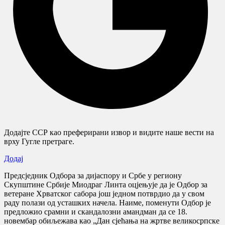
Додајте ССР као преферирани извор и видите наше вести на
врху Гугле претраге.
Додај
Предсједник Одбора за дијаспору и Србе у региону
Скупштине Србије Миодраг Линта оцјењује да је Одбор за
ветеране Хрватског сабора још једном потврдио да у свом
раду полази од усташких начела. Наиме, поменути Одбор је
предложио срамни и скандалозни амандман да се 18.
новембар обиљежава као „Дан сјећања на жртве великосрпске