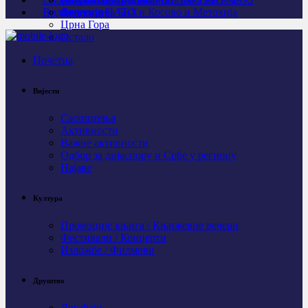
Видео
Личности
Агресија НАТО и Косово и Метохија
Федерација БиХ
Црна Гора
Остало
Почетна
Вијести
Саопштења
Активности
Важне активности
Одбор за дијаспору и Србе у региону
Најаве
Култура
Промоције књига / Књижевне вечери
Фестивали / Концерти
Изложбе / Филмови
Друштво
Догађаји