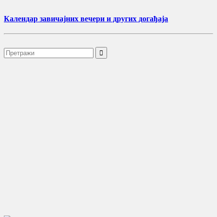
Календар завичајних вечери и других догађаја