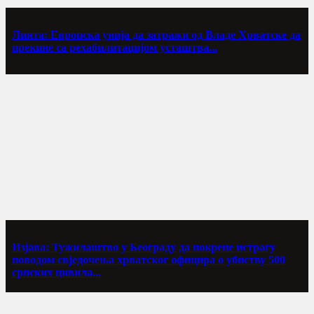
Линта: Европска унија да затражи од Владе Хрватске да
прекине са рехабилитацијом усташтва...
Изјава: Тужилаштво у Београду да покрене истрагу
поводом свједочења хрватског официра о убиству 500
српских цивила...