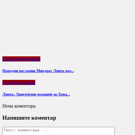
Претходни чланак
Народни посланик Миодраг Линта раз...
Следећи чланак
Линта: Лицемјерне реакције из Хрва...
Нема коментара
Напишите коментар