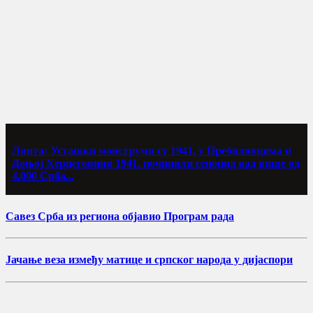
Линта: Усташки монструми су 1941. у Пребиловцима и
Доњој Херцеговини 1941. починили геноцид над више од
4.000 Срба...
Савез Срба из региона објавио Програм рада
Јачање веза између матице и српског народа у дијаспори