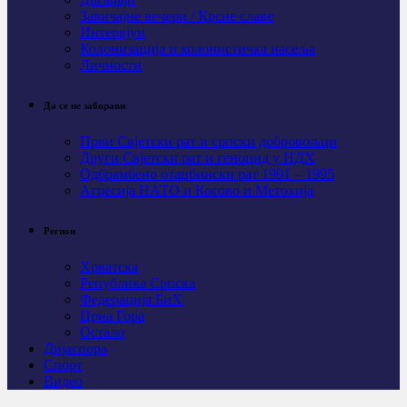
Завичајне вечери / Крсне славе
Интервјуи
Колонизација и колонистичка насеља
Личности
Да се не заборави
Први Свјeтски рат и српски добровољци
Други Свјетски рат и геноцид у НДХ
Одбрамбено отаџбински рат 1991 – 1995
Агресија НАТО и Косово и Метохија
Регион
Хрватска
Република Српска
Федерација БиХ
Црна Гора
Остало
Дијаспора
Спорт
Видео