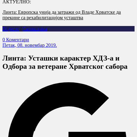
АКТУЕЛНО:
Линта: Европска унија да затражи од Владе Хрватске да
прекине са рехабилитацијом усташтва
Вијести
/
Саопштења
0 Коментари
Петак, 08. новембар 2019.
Линта: Усташки карактер ХДЗ-а и
Одбора за ветеране Хрватског сабора