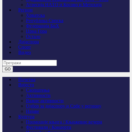
Агресија НАТО и Косово и Метохија
Регион
Хрватска
Република Српска
Федерација БиХ
Црна Гора
Остало
Дијаспора
Спорт
Видео
Почетна
Вијести
Саопштења
Активности
Важне активности
Одбор за дијаспору и Србе у региону
Најаве
Култура
Промоције књига / Књижевне вечери
Фестивали / Концерти