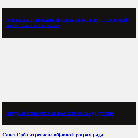
Годишњица страдања српских цивила на Петровачкој
цести – злочин без казне
„Олуја је погром“: Сећање које не сме да утихне
Савез Срба из региона објавио Програм рада