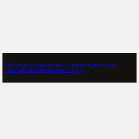
На Бусијама парастосом и сјећањем одата почаст
страдалим Крајишницима у Олуји