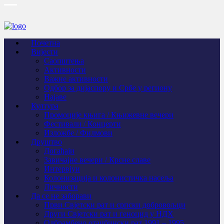
Почетна
Вијести
Саопштења
Активности
Важне активности
Одбор за дијаспору и Србе у региону
Најаве
Култура
Промоције књига / Књижевне вечери
Фестивали / Концерти
Изложбе / Филмови
Друштво
Догађаји
Завичајне вечери / Крсне славе
Интервјуи
Колонизација и колонистичка насеља
Личности
Да се не заборави
Први Свјeтски рат и српски добровољци
Други Свјетски рат и геноцид у НДХ
Одбрамбено отаџбински рат 1991 – 1995