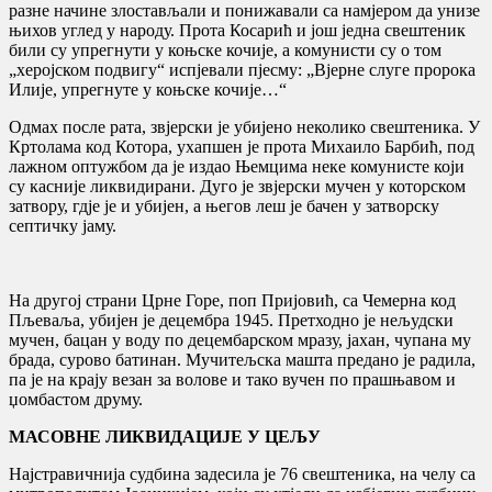
разне начине злостављали и понижавали са намјером да унизе
њихов углед у народу. Прота Косарић и још једна свештеник
били су упрегнути у коњске кочије, а комунисти су о том
„херојском подвигу“ испјевали пјесму: „Вјерне слуге пророка
Илије, упрегнуте у коњске кочије…“
Одмах после рата, звјерски је убијено неколико свештеника. У
Кртолама код Котора, ухапшен је прота Михаило Барбић, под
лажном оптужбом да је издао Њемцима неке комунисте који
су касније ликвидирани. Дуго је звјерски мучен у которском
затвору, гдје је и убијен, а његов леш је бачен у затворску
септичку јаму.
На другој страни Црне Горе, поп Пријовић, са Чемерна код
Пљеваља, убијен је децембра 1945. Претходно је нељудски
мучен, бацан у воду по децембарском мразу, јахан, чупана му
брада, сурово батинан. Мучитељска машта предано је радила,
па је на крају везан за волове и тако вучен по прашњавом и
џомбастом друму.
МАСОВНЕ ЛИКВИДАЦИЈЕ У ЦЕЉУ
Најстравичнија судбина задесила је 76 свештеника, на челу са