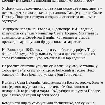
злочину је Радован Бећировић испјевао гусларску пјесму.
У Црмници су комунисти опљачкали скоро све манастире, а у
некима су чак и логорске ватре палили. Тако је у цркви Свете
Петке у Подгори потпуно изгорио иконостас са иконама и
одеждама.
За вријеме напада на Пљевља, 1. децембра 1941. године,
комунисти су упали у манастир Свете Тројице. Ухватили су
архимандрита Серафима Џарића, 75-годишњег старца,
претходно му почупали браду, а онда га задавили.
На Бадњи дан 1942, комунисти су побили и у ријеку Тару
бацили 38 људи. Међу њима су била и два свештеника из
среза колашинског: Ђуро Томовић и Петар Грдинић.
Из ровачке општине убијени су и бачени у јаму Мртвица, у
фебруару 1942, свештеник Крсто Бећковић и теолог Пеко
Јовановић. Иста јама прогутала је још 16 Ровчана.
Кривица Сава Пејовића, свештеника из Боке Которске, била је
што је јавно осуђивао комунистичко безбожништво и
неморал. Зато је крајем марта 1942, убијен на путу за Поборе,
гдје је ишао да служи вјерски обред.
Комунисти нијесу само убијали свештенике, већ су их на