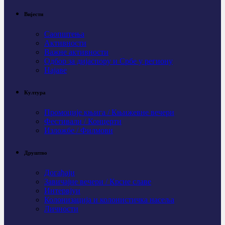
Вијести
Саопштења
Активности
Важне активности
Одбор за дијаспору и Србе у региону
Најаве
Култура
Промоције књига / Књижевне вечери
Фестивали / Концерти
Изложбе / Филмови
Друштво
Догађаји
Завичајне вечери / Крсне славе
Интервјуи
Колонизација и колонистичка насеља
Личности