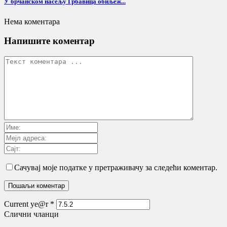
У брчанском насељу Грбавица обиљеж...
Нема коментара
Напишите коментар
Сачувај моје податке у претраживачу за следећи коментар.
Current ye@r
*
Слични чланци