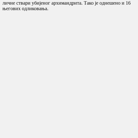
личне ствари убијеног архимандрита. Тако је однешено и 16
његових одликовања.