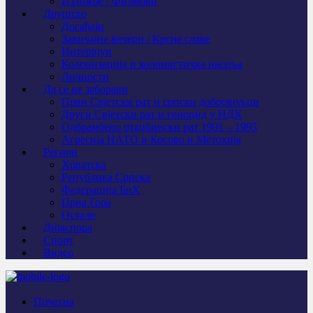
Изложбе / Филмови
Друштво
Догађаји
Завичајне вечери / Крсне славе
Интервјуи
Колонизација и колонистичка насеља
Личности
Да се не заборави
Први Свјeтски рат и српски добровољци
Други Свјетски рат и геноцид у НДХ
Одбрамбено отаџбински рат 1991 – 1995
Агресија НАТО и Косово и Метохија
Регион
Хрватска
Република Српска
Федерација БиХ
Црна Гора
Остало
Дијаспора
Спорт
Видео
Почетна