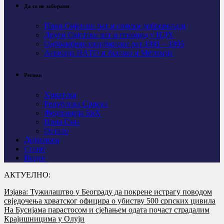
Да се не заборави
Први Свјeтски рат и српски добровољци
Други Свјетски рат и геноцид у НДХ
Одбрамбено отаџбински рат 1991 – 1995
Агресија НАТО и Косово и Метохија
Регион
Хрватска
Република Српска
Федерација БиХ
Црна Гора
Остало
Дијаспора
Спорт
Видео
АКТУЕЛНО:
Изјава: Тужилаштво у Београду да покрене истрагу поводом
свједочења хрватског официра о убиству 500 српских цивила
На Бусијама парастосом и сјећањем одата почаст страдалим
Крајишницима у Олуји