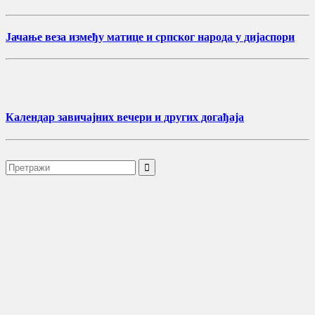
Јачање веза између матице и српског народа у дијаспори
Календар завичајних вечери и других догађаја