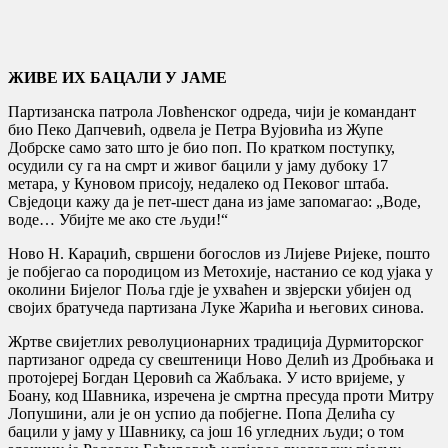
ЖИВЕ ИХ БАЦАЛИ У ЈАМЕ
Партизанска патрола Ловћенског одреда, чији је командант
био Пеко Дапчевић, одвела је Петра Вујовића из Жупе
Добрске само зато што је био поп. По кратком поступку,
осудили су га на смрт и живог бацили у јаму дубоку 17
метара, у Куновом присоју, недалеко од Пековог штаба.
Свједоци кажу да је пет-шест дана из јаме запомагао: „Воде,
воде… Убијте ме ако сте људи!“
Ново Н. Караџић, свршени богослов из Лијеве Ријеке, пошто
је побјегао са породицом из Метохије, настанио се код ујака у
околини Бијелог Поља гдје је ухваћен и звјерски убијен од
својих братучеда партизана Луке Жарића и његових синова.
Жртве свијетлих револуционарних традиција Дурмиторског
партизаног одреда су свештеници Ново Делић из Дробњака и
протојереј Богдан Церовић са Жабљака. У исто вријеме, у
Боану, код Шавника, изречена је смртна пресуда проти Митру
Лопушини, али је он успио да побјегне. Попа Делића су
бацили у јаму у Шавнику, са још 16 угледних људи; о том