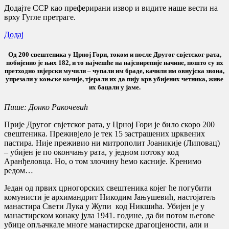
Додајте ССР као преферирани извор и видите наше вести на
врху Гугле претраге.
Додај
Од 200 свештеника у Црној Гори, током и после Другог свјетског рата,
побијенио је њих 182, и то најчешће на најсвирепије начине, пошто су их
претходно звјерски мучили – чупали им браде, качили им овнујска звона,
упрезали у коњске кочије, тјерали их да пију крв убијених четника, живе
их бацали у јаме.
Пише: Донко Ракочевић
Прије Другог свјетског рата, у Црној Гори је било скоро 200
свештеника. Преживјело је тек 15 застрашених црквених
пастира. Није преживио ни митрополит Јоаникије (Липовац)
– убијен је по окончању рата, у једном потоку код
Аранђеловца. Но, о том злочину ћемо касније. Кренимо
редом…
Један од првих црногорских свештеника којег ће погубити
комунисти је архимандрит Никодим Јањушевић, настојатељ
манастира Свети Лука у Жупи код Никшића. Убијен је у
манастирском конаку јула 1941. године, да би потом његове
убице опљачкале многе манастирске драгоцјености, али и