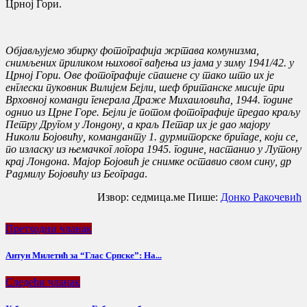
Црној Гори.
Објављујемо збирку фотографија жртава комунизма,
снимљених приликом њиховог вађења из јама у зиму 1941/42. у
Црној Гори. Ове фотографије спашене су тако што их је
енглески пуковник Вилијем Бејли, шеф британске мисије при
Врховној команди генерала Драже Михаиловића, 1944. године
однио из Црне Горе. Бејли је потом фотографије предао краљу
Петру Другом у Лондону, а краљ Петар их је дао мајору
Николи Бојовићу, команданту 1. дурмиторске бригаде, који се,
по изласку из њемачког логора 1945. године, настанио у Лутону
крај Лондона. Мајор Бојовић је снимке оставио свом сину, др
Радмилу Бојовићу из Београда
.
Извор: седмица.ме Пише:
Донко Ракочевић
Претходни чланак
Антун Милетић за “Глас Српске”: На...
Следећи чланак