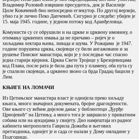
Владимир Роловић извршни пресудитељ, док је Василије
Циле Ковачевић био непосредни егзекутор. По другој верзији,
убио га је лично Пеко Дапчевић. Сигурно је следеће: убијен је
15. маја 1945. године, у једном потоку код Аранђеловца.
Комунисти су се обрушили и на цркве и црквену имовину, о
отимању црквених имања да не причамо – ријеч је о
хиљадама хектара њива, ливада и шума. У Рожајама је 1947.
године порушена црква, скојевци су били ангажовани и за
рушење Пивског манастира, који је у последњи час спасио
једна старији вјерник. Црква Свете Тројице у Брезојевицама
код Плава, после рата је била два пута у пламену, оба пута су
је спалили скојевци, а црквено звоно са брда Градац бацили у
Лим.
КЊИГЕ НА ЛОМАЧИ
Из Цетињског манастира власт је однијела преко хиљаду
књига, много значајних докумената, бројне драгоцјености.
Ове књиге су већим дијелом данас у библиотеци „Ђурђе
Црнојевић“ на Цетињу, а много тога је завршило у приватним
собама или на аукцијама у свијету. Дио намјештаја из радног
кабинета митрополита Гаврила Дожића и његових
претходника, однијет је и сада се налази у Дому омладине у
Подгорици.