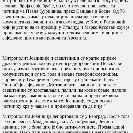
митрополитом Јоаникијем, који су хтјели да избјегну судбину
великог броја своје браће, па су отпочели повлачење са
четницима Павла Ђуришића, преко Санџака и Босне. Од 76
свештеника, само су неколицина преживјела велики
комунистички злочин и енглеску подвалу: Крсто Рогановић
који је успио да се пребаци у Италију, и Марко Кусовац који је
пронашао неку везу у комунистичким редовима и доцније
свједочио против митрополита Арсенија.
Митрополит Јоаникије и свештеници су кратко вријеме
држани у једном логору у непосредној близини Цеља. Сви
они су, изузев митрополита, предани у руке црногорских
комуниста који су их, голе и везане телефонском жицом,
спровели у Техарје код Цеља, гдје су стријељани. Радуле Ј.
Остојић је свједочио: „Митрополита Јоаникија и остале
свештенике су злостављали, палили им косе и браде, палили
им мантије, ломили крстове и спаљивали пред њиховим
очима иконице и свете књиге. Јоаникију су доносили
четничку крв у чашама и приморавали га да пије.“
Митрополита Јоаникија депортовали су у Београд. После тога
је спроведен у Младеновац, па у Аранђеловац. Једина
кривица му је била што је био антикомуниста. Према једној
верзији, Пеко Дапчевић је био наредбодавац његовог убиства,