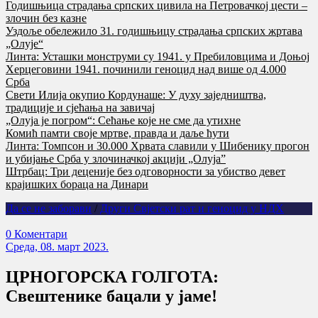
Годишњица страдања српских цивила на Петровачкој цести –
злочин без казне
Уздоље обележило 31. годишњицу страдања српских жртава
„Олује“
Линта: Усташки монструми су 1941. у Пребиловцима и Доњој
Херцеговини 1941. починили геноцид над више од 4.000
Срба
Свети Илија окупио Кордунаше: У духу заједништва,
традиције и сјећања на завичај
„Олуја је погром“: Сећање које не сме да утихне
Комић памти своје мртве, правда и даље ћути
Линта: Томпсон и 30.000 Хрвата славили у Шибенику прогон
и убијање Срба у злочиначкој акцији „Олуја”
Штрбац: Три деценије без одговорности за убиство девет
крајишких бораца на Динари
Да се не заборави
/
Други Свјетски рат и геноцид у НДХ
0 Коментари
Cреда, 08. март 2023.
ЦРНОГОРСКА ГОЛГОТА:
Свештенике бацали у јаме!