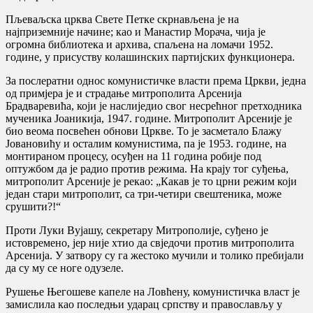
Пљеваљска црква Свете Петке скрнављена је на
најприземније начине; као и Манастир Морача, чија је
огромна библиотека и архива, спаљена на ломачи 1952.
године, у присуству колашинских партијских функционера.
За послератни однос комунистичке власти према Цркви, једна
од примјера је и страдање митрополита Арсенија
Брадваревића, који је наслиједио свог несрећног претходника
мученика Јоаникија, 1947. године. Митрополит Арсеније је
био веома посвећен обнови Цркве. То је засметало Блажу
Јовановићу и осталим комунистима, па је 1953. године, на
монтираном процесу, осуђен на 11 година робије под
оптужбом да је радио против режима. На крају тог суђења,
митрополит Арсеније је рекао: „Какав је то црни режим који
један стари митрополит, са три-четири свештеника, може
срушити?!“
Проти Луки Вујашу, секретару Митрополије, суђено је
истовремено, јер није хтио да свједочи против митрополита
Арсенија. У затвору су га жестоко мучили и толико пребијали
да су му се ноге одузеле.
Рушење Његошеве капеле на Ловћену, комунистичка власт је
замислила као последњи ударац српству и православљу у