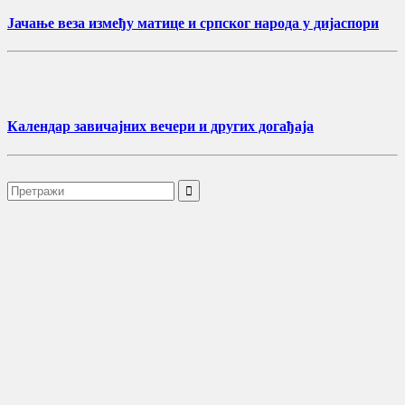
Јачање веза између матице и српског народа у дијаспори
Календар завичајних вечери и других догађаја