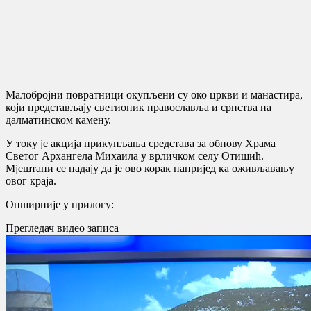
Малобројни повратници окупљени су око цркви и манастира,
који представљају светионик православља и српства на
далматинском камену.
У току је акција прикупљања средстава за обнову Храма
Светог Архангела Михаила у врличком селу Отишић.
Мјештани се надају да је ово корак напријед ка оживљавању
овог краја.
Опширније у прилогу:
Прегледач видео записа