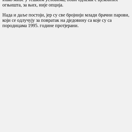
огњишта, за њих, није опција.
Нада и даље постоји, јер су све бројнији млади брачни парови,
који се одлучују за повратак на дједовину са које су са
породицама 1995. године протјерани.