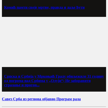
Комић памти своје мртве, правда и даље ћути
Српска и Србија у Мркоњић Граду обиљежиле 31 годину
од погрома над Србима у „Олуји“; Не заборавити
страдање и прогон...
Савез Срба из региона објавио Програм рада