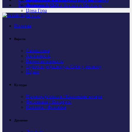
Видео
Личности
Агресија НАТО и Косово и Метохија
Федерација БиХ
Црна Гора
Остало
Почетна
Вијести
Саопштења
Активности
Важне активности
Одбор за дијаспору и Србе у региону
Најаве
Култура
Промоције књига / Књижевне вечери
Фестивали / Концерти
Изложбе / Филмови
Друштво
Догађаји