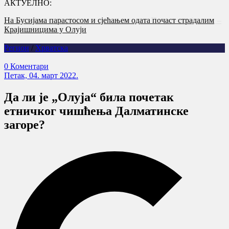
АКТУЕЛНО:
Годишњица страдања српских цивила на Петровачкој цести –
злочин без казне
Регион
/
Хрватска
0 Коментари
Петак, 04. март 2022.
Да ли је „Олуја“ била почетак
етничког чишћења Далматинске
загоре?