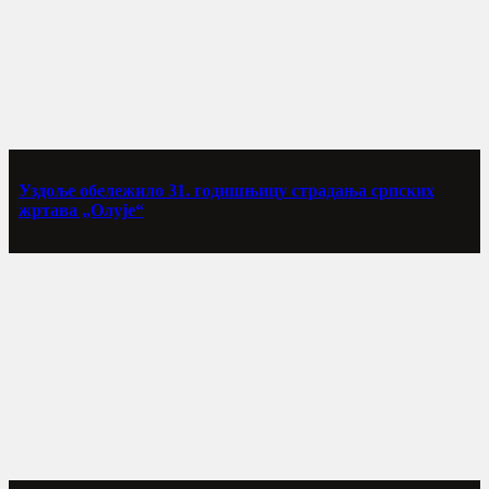
Уздоље обележило 31. годишњицу страдања српских
жртава „Олује“