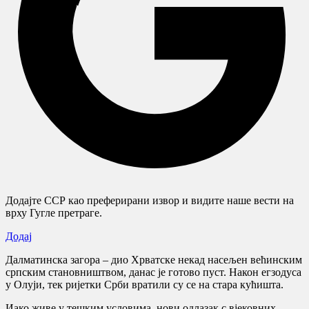
Додајте ССР као преферирани извор и видите наше вести на
врху Гугле претраге.
Додај
Далматинска загора – дио Хрватске некад насељен већинским
српским становништвом, данас је готово пуст. Након егзодуса
у Олуји, тек ријетки Срби вратили су се на стара кућишта.
Иако живе у тешким условима, нови одлазак с вјековних