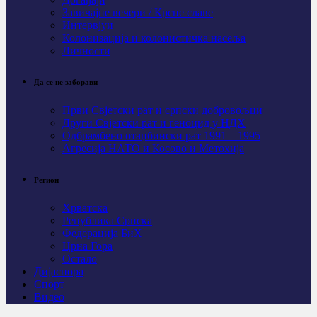
Завичајне вечери / Крсне славе
Интервјуи
Колонизација и колонистичка насеља
Личности
Да се не заборави
Први Свјeтски рат и српски добровољци
Други Свјетски рат и геноцид у НДХ
Одбрамбено отаџбински рат 1991 – 1995
Агресија НАТО и Косово и Метохија
Регион
Хрватска
Република Српска
Федерација БиХ
Црна Гора
Остало
Дијаспора
Спорт
Видео