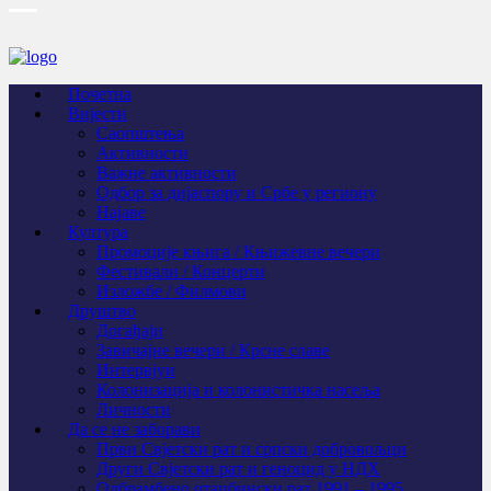
Почетна
Вијести
Саопштења
Активности
Важне активности
Одбор за дијаспору и Србе у региону
Најаве
Култура
Промоције књига / Књижевне вечери
Фестивали / Концерти
Изложбе / Филмови
Друштво
Догађаји
Завичајне вечери / Крсне славе
Интервјуи
Колонизација и колонистичка насеља
Личности
Да се не заборави
Први Свјeтски рат и српски добровољци
Други Свјетски рат и геноцид у НДХ
Одбрамбено отаџбински рат 1991 – 1995