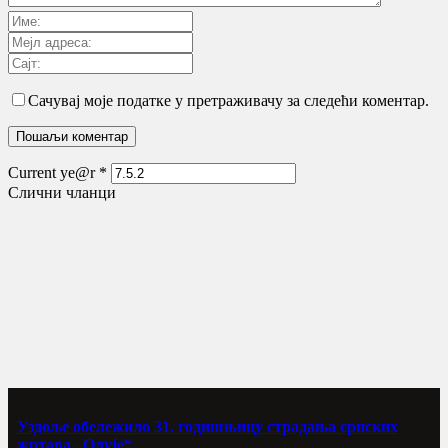
Сачувај моје податке у претраживачу за следећи коментар.
Current ye@r
*
Слични чланци
Уздоље обележило 31. годишњицу страдања српских
жртава „Олује“