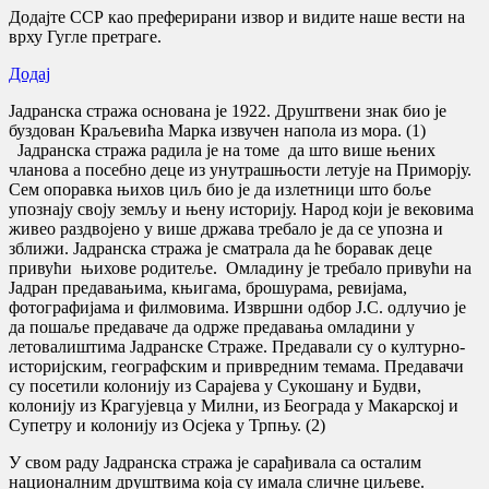
Додајте ССР као преферирани извор и видите наше вести на
врху Гугле претраге.
Додај
Јадранска стража основана је 1922. Друштвени знак био је
буздован Краљевића Марка извучен напола из мора. (1)
Јадранска стража радила је на томе да што више њених
чланова а посебно деце из унутрашњости летује на Приморју.
Сем опоравка њихов циљ био је да излетници што боље
упознају своју земљу и њену историју. Народ који је вековима
живео раздвојено у више држава требало је да се упозна и
зближи. Јадранска стража је сматрала да ће боравак деце
привући њихове родитеље. Омладину је требало привући на
Јадран предавањима, књигама, брошурама, ревијама,
фотографијама и филмовима. Извршни одбор Ј.С. одлучио је
да пошаље предаваче да одрже предавања омладини у
летовалиштима Јадранске Страже. Предавали су о културно-
историјским, географским и привредним темама. Предавачи
су посетили колонију из Сарајева у Сукошану и Будви,
колонију из Крагујевца у Милни, из Београда у Макарској и
Супетру и колонију из Осјека у Трпњу. (2)
У свом раду Јадранска стража је сарађивала са осталим
националним друштвима која су имала сличне циљеве.