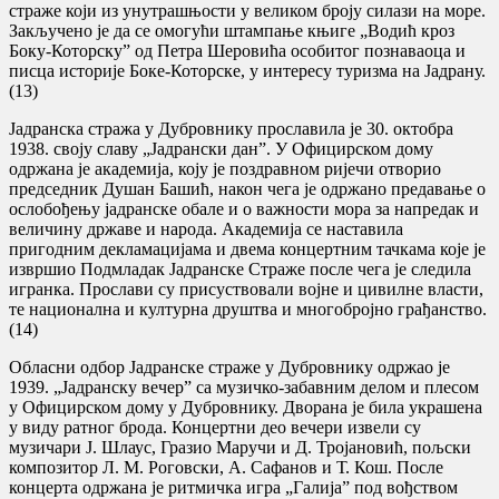
страже који из унутрашњости у великом броју силази на море.
Закључено је да се омогући штампање књиге „Водић кроз
Боку-Которску” од Петра Шеровића особитог познаваоца и
писца историје Боке-Которске, у интересу туризма на Јадрану.
(13)
Јадранска стража у Дубровнику прославила је 30. октобра
1938. своју славу „Јадрански дан”. У Официрском дому
одржана је академија, коју је поздравном ријечи отворио
председник Душан Башић, након чега је одржано предавање о
ослобођењу јадранске обале и о важности мора за напредак и
величину државе и народа. Академија се наставила
пригодним декламацијама и двема концертним тачкама које је
извршио Подмладак Јадранске Страже после чега је следила
игранка. Прослави су присуствовали војне и цивилне власти,
те национална и културна друштва и многобројно грађанство.
(14)
Обласни одбор Јадранске страже у Дубровнику одржао је
1939. „Јадранску вечер” са музичко-забавним делом и плесом
у Официрском дому у Дубровнику. Дворана је била украшена
у виду ратног брода. Концертни део вечери извели су
музичари Ј. Шлаус, Гразио Маручи и Д. Тројановић, пољски
композитор Л. М. Роговски, А. Сафанов и Т. Кош. После
концерта одржана је ритмичка игра „Галија” под вођством