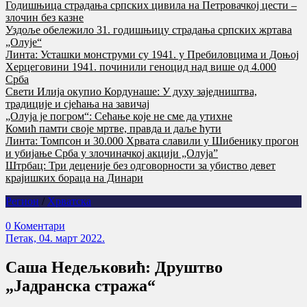
Годишњица страдања српских цивила на Петровачкој цести –
злочин без казне
Уздоље обележило 31. годишњицу страдања српских жртава
„Олује“
Линта: Усташки монструми су 1941. у Пребиловцима и Доњој
Херцеговини 1941. починили геноцид над више од 4.000
Срба
Свети Илија окупио Кордунаше: У духу заједништва,
традиције и сјећања на завичај
„Олуја је погром“: Сећање које не сме да утихне
Комић памти своје мртве, правда и даље ћути
Линта: Томпсон и 30.000 Хрвата славили у Шибенику прогон
и убијање Срба у злочиначкој акцији „Олуја”
Штрбац: Три деценије без одговорности за убиство девет
крајишких бораца на Динари
Регион
/
Хрватска
0 Коментари
Петак, 04. март 2022.
Саша Недељковић: Друштво
„Јадранска стража“