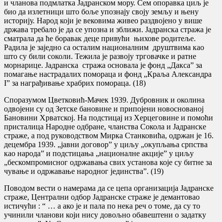
и чланова подмлатка Јадранском мору. Сем опоравка циљ је
био да излетници што боље упознају своју земљу и њену
историју. Народ који је вековима живео раздвојено у више
држава требало је да се упозна и зближи. Јадранска стража је
сматрала да ће боравак деце привући њихове родитеље.
Радила је заједно са осталим националним друштвима као
што су били соколи. Тежила је развоју трговачке и ратне
морнарице. Јадранска стража основала је фонд „Дакса” за
помагање настрадалих помораца и фонд „Краља Александра
I” за награђивање храбрих помораца. (18)
Споразумом Цветковић-Мачек 1939. Дубровник и околина
одвојени су од Зетске бановине и припојени новоснованој
Бановини Хрватској. На подстицај из Херцеговине и помоћи
присталица Народне одбране, чланства Сокола и Јадранске
страже, а под руководством Мирка Станковића, одржан је 16.
децембра 1939. „јавни договор” у циљу „окупљања српства
као народа” и подстицања „националне акције” у циљу
„бескомпромисног одржавања свих установа које су битне за
чување и одржавање народног јединства”. (19)
Поводом вести о намерама да се цепа организација Јадранске
страже, Централни одбор Јадранске страже је демантовао
истичући : “ … а ако је и пала по нека реч о томе, да су то
учинили чланови који нису довољно обавештени о задатку