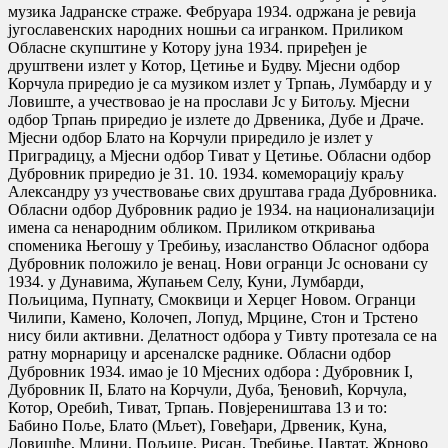
музика Јадранске страже. Фебруара 1934. одржана је ревија
југославенских народних ношњи са игранком. Приликом
Обласне скупштине у Котору јуна 1934. приређен је
друштвени излет у Котор, Цетиње и Будву. Мјесни одбор
Корчула приредио је са музиком излет у Трпањ, Лумбарду и у
Ловиште, а учествовао је на прослави Јс у Битољу. Мјесни
одбор Трпањ приредио је излете до Дрвеника, Дубе и Драче.
Мјесни одбор Блато на Корчули приредило је излет у
Приградицу, а Мјесни одбор Тиват у Цетиње. Обласни одбор
Дубровник приредио је 31. 10. 1934. комеморацију краљу
Александру уз учествовање свих друштава града Дубровника.
Обласни одбор Дубровник радио је 1934. на национализацији
имена са ненародним обликом. Приликом откривања
споменика Његошу у Требињу, изасланство Обласног одбора
Дубровник положило је венац. Нови огранци Јс основани су
1934. у Дунавима, Жупањем Селу, Куни, Лумбарди,
Пољицима, Пупнату, Смоквици и Херцег Новом. Огранци
Чилипи, Камено, Колочеп, Лопуд, Мрцине, Стон и Трстено
нису били активни. Делатност одбора у Тивту протезала се на
ратну морнарицу и арсеналске раднике. Обласни одбор
Дубровник 1934. имао је 10 Мјесних одбора : Дубровник I,
Дубровник II, Блато на Корчули, Дуба, Ђеновић, Корчула,
Котор, Оребић, Тиват, Трпањ. Повјереништава 13 и то:
Бабино Поље, Блато (Мљет), Говеђари, Дрвеник, Куна,
Ловишће, Млини, Пољице, Рисан, Требиње, Цавтат, Жрново