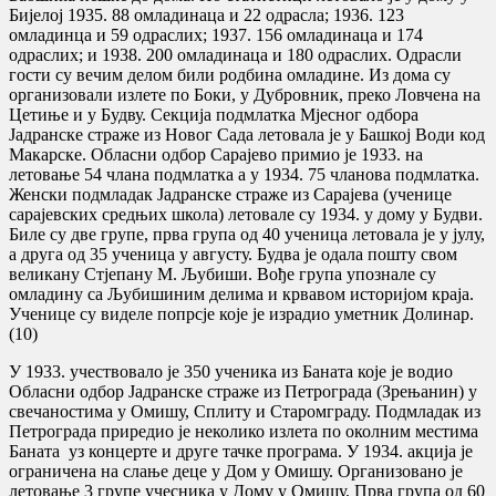
Бијелој 1935. 88 омладинаца и 22 одрасла; 1936. 123
омладинца и 59 одраслих; 1937. 156 омладинаца и 174
одраслих; и 1938. 200 омладинаца и 180 одраслих. Одрасли
гости су вечим делом били родбина омладине. Из дома су
организовали излете по Боки, у Дубровник, преко Ловчена на
Цетиње и у Будву. Секција подмлатка Мјесног одбора
Јадранске страже из Новог Сада летовала је у Башкој Води код
Макарске. Обласни одбор Сарајево примио је 1933. на
летовање 54 члана подмлатка а у 1934. 75 чланова подмлатка.
Женски подмладак Јадранске страже из Сарајева (ученице
сарајевских средњих школа) летовале су 1934. у дому у Будви.
Биле су две групе, прва група од 40 ученица летовала је у јулу,
а друга од 35 ученица у августу. Будва је одала пошту свом
великану Стјепану М. Љубиши. Вође група упознале су
омладину са Љубишиним делима и крвавом историјом краја.
Ученице су виделе попрсје које је израдио уметник Долинар.
(10)
У 1933. учествовало је 350 ученика из Баната које је водио
Обласни одбор Јадранске страже из Петрограда (Зрењанин) у
свечаностима у Омишу, Сплиту и Старомграду. Подмладак из
Петрограда приредио је неколико излета по околним местима
Баната уз концерте и друге тачке програма. У 1934. акција је
ограничена на слање деце у Дом у Омишу. Организовано је
летовање 3 групе учесника у Дому у Омишу. Прва група од 60