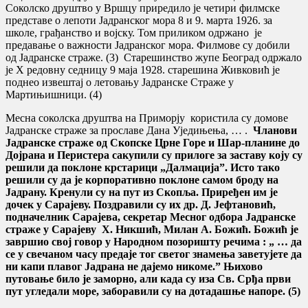
Соколско друштво у Вршцу приредило је четири филмске
представе о лепоти Јадранског мора 8 и 9. марта 1926. за
школе, грађанство и војску. Том приликом одржано је
предавање о важности Јадранског мора. Филмове су добили
од Јадранске страже. (3) Старешинство жупе Београд одржало
је X редовну седницу 9 маја 1928. старешина Живковић је
поднео извештај о летовању Јадранске Страже у
Мартињишници. (4)
Месна соколска друштва на Приморју користила су домове
Јадранске страже за прославе Дана Уједињења, … .
Чланови
Јадранске страже од Скопске Црне Горе и Шар-планине до
Дојрана и Перистера сакупили су прилоге за заставу коју су
решили да поклоне крстарици
„
Далмација”. Исто тако
решили су да је корпоративно поклоне самом броду на
Јадрану. Кренули су на пут из Скопља. Приређен им је
дочек у Сарајеву. Поздравили су их др. Д. Јефтановић,
подначелник Сарајева, секретар Месног одбора Јадранске
страже у Сарајеву Х. Никшић, Милан А. Божић. Божић је
завршио свој говор у Народном позоришту речима :
„ …
да
се у свечаном часу предаје тог светог знамења заветујете да
ни капи плавог Јадрана не дајемо никоме.” Њихово
путовање било је заморно, али када су иза Св. Срђа први
пут угледали море, заборавили су на дотадашње напоре. (5)