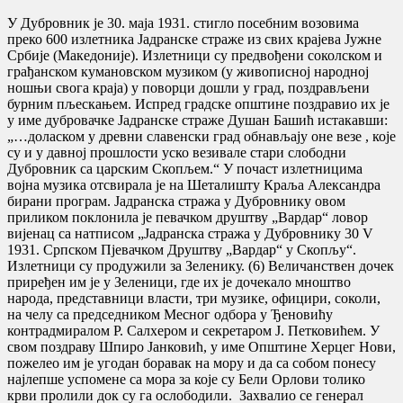
У Дубровник је 30. маја 1931. стигло посебним возовима
преко 600 излетника Јадранске страже из свих крајева Јужне
Србије (Македоније). Излетници су предвођени соколском и
грађанском кумановском музиком (у живописној народној
ношњи свога краја) у поворци дошли у град, поздрављени
бурним пљескањем. Испред градске општине поздравио их је
у име дубровачке Јадранске страже Душан Башић истакавши:
„…доласком у древни славенски град обнављају оне везе , које
су и у давној прошлости уско везивале стари слободни
Дубровник са царским Скопљем.“ У почаст излетницима
војна музика отсвирала је на Шеталишту Краља Александра
бирани програм. Јадранска стража у Дубровнику овом
приликом поклонила је певачком друштву „Вардар“ ловор
вијенац са натписом „Јадранска стража у Дубровнику 30 V
1931. Српском Пјевачком Друштву „Вардар“ у Скопљу“.
Излетници су продужили за Зеленику. (6) Величанствен дочек
приређен им је у Зеленици, где их је дочекало мноштво
народа, представници власти, три музике, официри, соколи,
на челу са председником Месног одбора у Ђеновићу
контрадмиралом Р. Салхером и секретаром Ј. Петковићем. У
свом поздраву Шпиро Јанковић, у име Општине Херцег Нови,
пожелео им је угодан боравак на мору и да са собом понесу
најлепше успомене са мора за које су Бели Орлови толико
крви пролили док су га ослободили. Захвалио се генерал