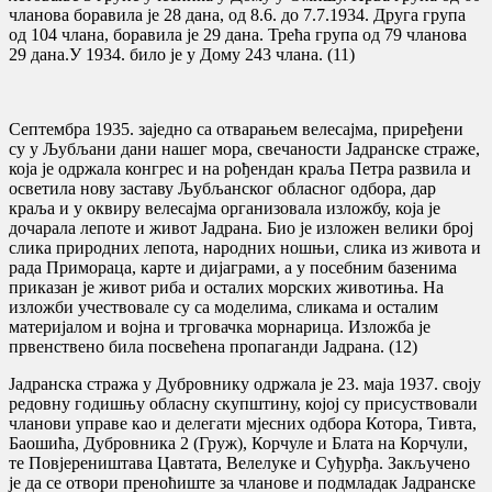
чланова боравила је 28 дана, од 8.6. до 7.7.1934. Друга група
од 104 члана, боравила је 29 дана. Трећа група од 79 чланова
29 дана.У 1934. било је у Дому 243 члана. (11)
Септембра 1935. заједно са отварањем велесајма, приређени
су у Љубљани дани нашег мора, свечаности Јадранске страже,
која је одржала конгрес и на рођендан краља Петра развила и
осветила нову заставу Љубљанског обласног одбора, дар
краља и у оквиру велесајма организовала изложбу, која је
дочарала лепоте и живот Јадрана. Био је изложен велики број
слика природних лепота, народних ношњи, слика из живота и
рада Примораца, карте и дијаграми, а у посебним базенима
приказан је живот риба и осталих морских животиња. На
изложби учествовале су са моделима, сликама и осталим
материјалом и војна и трговачка морнарица. Изложба је
првенствено била посвећена пропаганди Јадрана. (12)
Јадранска стража у Дубровнику одржала је 23. маја 1937. своју
редовну годишњу обласну скупштину, којој су присуствовали
чланови управе као и делегати мјесних одбора Котора, Тивта,
Баошића, Дубровника 2 (Груж), Корчуле и Блата на Корчули,
те Повјереништава Цавтата, Велелуке и Суђурђа. Закључено
је да се отвори преноћиште за чланове и подмладак Јадранске