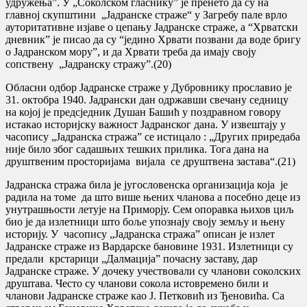
удружења”. У „Соколском гласнику” је пренето да су на
главној скупштини „Јадранске страже“ у Загребу пале врло
ауторитативне изјаве о цепању Јадранске страже, а “Хрватски
дневник” је писао да су “једино Хрвати позвани да воде бригу
о Јадранском мору”, и да Хрвати треба да имају своју
сопствену „Јадранску стражу”.(20)
Обласни одбор Јадранске страже у Дубровнику прославио је
31. октобра 1940. Јадрански дан одржавши свечану седницу
на којој је предсједник Душан Башић у поздравном говору
истакао историјску важност Јадранског дана. У извештају у
часопису „Јадранска стража” се истицало : „Других приредаба
није било због садашњих тешких прилика. Тога дана на
друштвеним просторијама вијала се друштвена застава“.(21)
Јадранска стража била је југословенска организација која је
радила на томе да што више њених чланова а посебно деце из
унутрашњости летује на Приморју. Сем опоравка њихов циљ
био је да излетници што боље упознају своју земљу и њену
историју. У часопису „Јадранска стража” описан је излет
Јадранске страже из Вардарске бановине 1931. Излетници су
предали крстарици „Далмација” почасну заставу, дар
Јадранске страже. У дочеку учествовали су чланови соколских
друштава. Често су чланови сокола истовремено били и
чланови Јадранске страже као Ј. Петковић из Ђеновића. Са