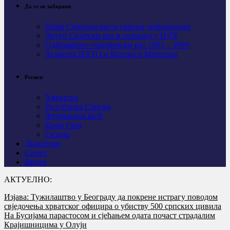
Да се не заборави
Први Свјeтски рат и српски добровољци
Други Свјетски рат и геноцид у НДХ
Одбрамбено отаџбински рат 1991 – 1995
Агресија НАТО и Косово и Метохија
Регион
Хрватска
Република Српска
Федерација БиХ
Црна Гора
Остало
Дијаспора
Спорт
Видео
АКТУЕЛНО:
Изјава: Тужилаштво у Београду да покрене истрагу поводом
свједочења хрватског официра о убиству 500 српских цивила
На Бусијама парастосом и сјећањем одата почаст страдалим
Крајишницима у Олуји