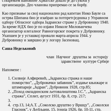
стварењем Бановине Хрватске дошло је до сукоба у
организацији. Део чланова припремао се за борбу.
Као признање за свој национални рад капетан Нико Бауле са
острва Шипана био је изабран за потпретсједника у Управном
одбору Обласног одбора Јадранске страже у Дубровнику 1940.
За време НДХ био је по изјави Николе Милованчева
организатор илегалног Равногорског покрета у Дубровнику.
Ухапшен је у усташкој провали марта-априла 1944. у
Дубровнику и завршио је у логору Јасеновац.
Саша Недељковић
члан Научног друштва за историју
здравствене културе Србије
Напомене :
Силвије Алфиревић, „Јадранска стража и наше
поморство”, „Дубровачки забавник”, издање књижаре и
штампарије „Јадран”, Дубровник 1928, стр.85;
„Поход омладинским љетовалиштима Ј.С.”, „Јадранска
стража”, Сплит, аугуст 1931, бр. 8, стр. 217;
стр.13, 14;А.Т. „Соколско друштво у Вршцу”, „Соколски
Гласник”, у Љубљани, 15. јунија 1926, бр. 10-11, стр.