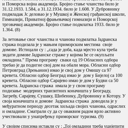
и Поморска војна академија. Бројно стање чланства било је
31.12.1933. 1.584, а 31.12.1934. било је 1.608. У Дубровнику
подмладак Јс деловао је у Мушкој и Женској грађанској школи,
Гимназији, Приватној фрањевачкој гимназији и Поморској
трговачкој академији. Бројно стање подмлатка 1933. било је
1.364. (8)
За летовање свог чланства и чланова подмлатка Јадранска
стража подизала је у мањим приморским местима своје
домове. Истицали су : „сада је доба, када мјесто кула треба
зидати домове Јадранске страже у којима ће се окупљати
омладина.” Према програму сваки од 19 Обласних одбора
требао је да подигне свој дом на обали мора. Обласни одбор
Петровград (Зрењанин) имао је свој дом у Омишу са 97
кревета. Обласни одбор Београд имао је дом у Бијелој са 100
кревета. Обласни одбор Сарајево имао је дом у Будви са 50
кревета. Јадранска стража имала је у свом програму
подизање модерних транзитних коначишта у Београду,
Загребу, Сарајеву, Сушаку, Шибенику, Дубровнику и Котору. У
своја коначишта и домове Јадранска стража доводила је у
међуратном периоду десетак хиљада својих чланова, одраслих
и омладине. Сматрали су да су оваквим радом врло активно
учествовали у унапређењу приморског туризма. (9)
У својим списима истакли су : „Тој омладини треба уцијепити