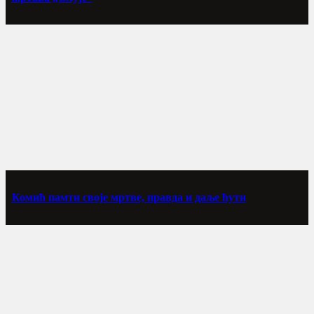
Комић памти своје мртве, правда и даље ћути