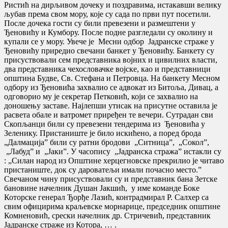
Ристић на дирљивом дочеку и поздравима, истакавши велику
љубав према свом мору, које су сада по први пут посетили.
После дочека гости су били превезени и размештени у
Ђеновићу и Кумбору. После подне разгледали су околину и
купали се у мору. Увече је Месни одбор Јадранске страже у
Ђеновићу приредио свечани банкет у Ђеновићу. Банкету су
присуствовали сем представника војних и цивилних власти,
два представника чехословачке војске, као и представници
општина Будве, Св. Стефана и Петровца. На банкету Месном
одбору из Ђеновића захвалио се адвокат из Битоља, Дивац, а
одговорио му је секретар Петковић, који се захвалио на
доношењу заставе. Најлепши утисак на присутне оставила је
расвета обале и ватромет приређен те вечери. Сутрадан сви
Скопљанци били су превезени тендерима из Ђеновића у
Зеленику. Пристаниште је било искићено, а поред брода
„Далмација” били су ратни бродови „Ситница”, „Сокол”,
„Лабуд” и „Јаки”. У часопису „Јадранска стража” истакли су
: „Силан народ из Општине херцегновске прекрилио је читаво
пристаниште, док су дароватељи имали почасно место.”
Свечаном чину присуствовали су и представник бана Зетске
бановине начелник Душан Јакшић, у име команде Боке
Которске генерал Ђорђе Лазић, контрадмирал Р. Салхер са
свим официрима краљевске морнарице, председник општине
Комненовић, срески начелник др. Стричевић, представник
Јадранске страже из Котора, … .