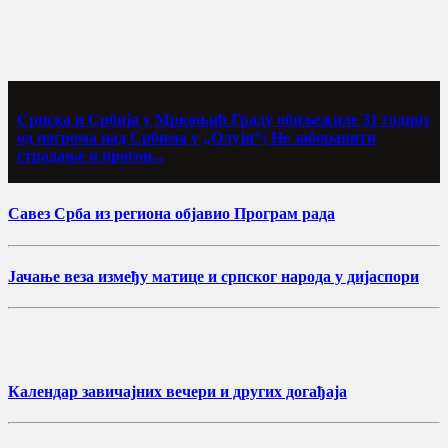
Српска и Србија у Мркоњић Граду обиљежиле 31 годину
од погрома над Србима у „Олуји“; Не заборавити
страдање и прогон...
Савез Срба из региона објавио Програм рада
Јачање веза између матице и српског народа у дијаспори
Календар завичајних вечери и других догађаја