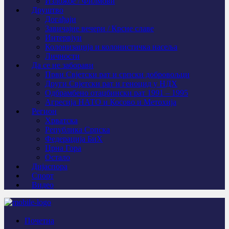
Изложбе / Филмови
Друштво
Догађаји
Завичајне вечери / Крсне славе
Интервјуи
Колонизација и колонистичка насеља
Личности
Да се не заборави
Први Свјeтски рат и српски добровољци
Други Свјетски рат и геноцид у НДХ
Одбрамбено отаџбински рат 1991 – 1995
Агресија НАТО и Косово и Метохија
Регион
Хрватска
Република Српска
Федерација БиХ
Црна Гора
Остало
Дијаспора
Спорт
Видео
Почетна