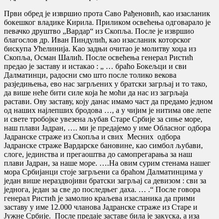
Први обред је извршио прота Саво Рађеновић, као изасланик
бокешког владике Кирила. Приликом освећења одговарало је
певачко друштво „Вардар“ из Скопља. После је извршио
благослов др. Иван Пиндулић, као изасланик которског
бискупа Ућелинија. Као задњи очитао је молитву хоџа из
Скопља, Осман Шалић. После освећења генерал Ристић
предао је заставу и истакао : „ … браћо Бокељци и сви
Далматинци, радосни смо што после толико векова
разједињења, ево нас загрљених у братски загрљај и то тако,
да више неће бити силе која ће моћи да нас из загрљаја
растави. Ову заставу, коју данас имамо част да предамо једном
од наших најлепших бродова …, а у чијим је нитима ове лепе
и свете тробојке увезена љубав Старе Србије за сиње море,
наш плави Јадран, …. ми је предајемо у име Обласног одбора
Јадранске страже из Скопља и свих Месних одбора
Јадранске страже Вардарске бановине, као симбол љубави,
слоге, јединства и прегаоштва до самопрегарања за наш
плави Јадран, за наше море. ….На овим сурим стенама нашег
мора Србијанци стоје загрљени са браћом Далматинцима у
један више нераздвојиви братски загрљај са девизом : сви за
једнога, један за све до последњег даха. … .“ После говора
генерал Ристић је замолио краљева изасланика да прими
заставу у име 12.000 чланова Јадранске страже из Старе и
Јужне Србије. После предаје заставе била је закуска, а иза