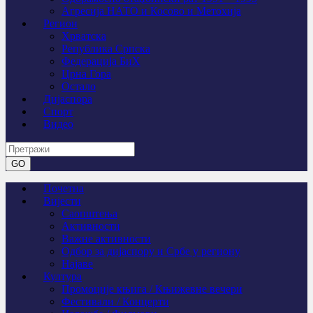
Агресија НАТО и Косово и Метохија
Регион
Хрватска
Република Српска
Федерација БиХ
Црна Гора
Остало
Дијаспора
Спорт
Видео
Почетна
Вијести
Саопштења
Активности
Важне активности
Одбор за дијаспору и Србе у региону
Најаве
Култура
Промоције књига / Књижевне вечери
Фестивали / Концерти