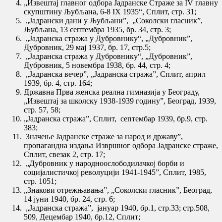
„Извештај главног одбора Јадранске Страже за IV главну
скупштину Љубљана, 6-8 IX 1935“, Сплит, стр. 31;
„Јадрански дани у Љубљани”, „Соколски гласник”,
Љубљана, 13 септембра 1935, бр. 34, стр. 3;
„Јадранска стража у Дубровнику“, „Дубровник”,
Дубровник, 29 мај 1937, бр. 17, стр.5;
„Јадранска стража у Дубровнику“, „Дубровник”,
Дубровник, 5 новембра 1938, бр. 44, стр. 4;
„Јадранска вечер”, „Јадранска стража”, Сплит, април
1939, бр. 4, стр. 164;
Државна Прва женска реална гимназија у Београду,
„Извештај за школску 1938-1939 годину”, Београд, 1939,
стр. 57, 58;
„Јадранска стража”, Сплит, септембар 1939, бр.9, стр.
383;
Значење Јадранске страже за народ и државу”,
пропагандна издања Извршног одбора Јадранске страже,
Сплит, свезак 2, стр. 17;
„Дубровник у народноослободилачкој борби и
социјалистичкој револуцији 1941-1945”, Сплит, 1985,
стр. 1051;
„Знакови отрежњавања”, „Соколски гласник”, Београд,
14 јуни 1940, бр. 24, стр. 6;
„Јадранска стража”, јануар 1940, бр.1, стр.33; стр.508,
509, Децембар 1940, бр.12, Сплит;