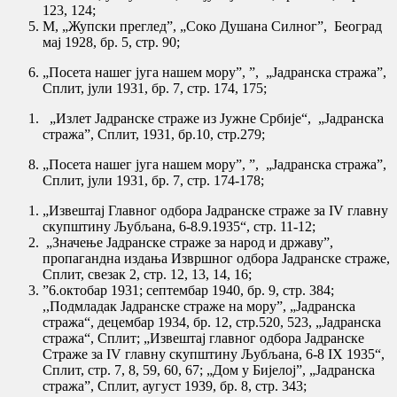
123, 124;
М, „Жупски преглед”, „Соко Душана Силног”, Београд
мај 1928, бр. 5, стр. 90;
„Посета нашег југа нашем мору”, ”, „Јадранска стража”,
Сплит, јули 1931, бр. 7, стр. 174, 175;
„Излет Јадранске страже из Јужне Србије“, „Јадранска
стража”, Сплит, 1931, бр.10, стр.279;
„Посета нашег југа нашем мору”, ”, „Јадранска стража”,
Сплит, јули 1931, бр. 7, стр. 174-178;
„Извештај Главног одбора Јадранске страже за IV главну
скупштину Љубљана, 6-8.9.1935“, стр. 11-12;
„Значење Јадранске страже за народ и државу”,
пропагандна издања Извршног одбора Јадранске страже,
Сплит, свезак 2, стр. 12, 13, 14, 16;
”6.октобар 1931; септембар 1940, бр. 9, стр. 384;
,,Подмладак Јадранске страже на мору”, „Јадранска
стража“, децембар 1934, бр. 12, стр.520, 523, „Јадранска
стража“, Сплит; „Извештај главног одбора Јадранске
Страже за IV главну скупштину Љубљана, 6-8 IX 1935“,
Сплит, стр. 7, 8, 59, 60, 67; „Дом у Бијелој”, „Јадранска
стража”, Сплит, аугуст 1939, бр. 8, стр. 343;