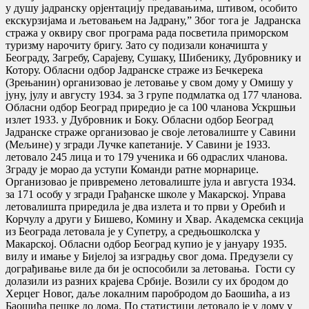
у душу јадранску орјентацију предавањима, штивом, особито
екскурзијама и љетовањем на Јадрану,” Због тога је Јадранска
стража у оквиру свог програма рада посветила приморском
туризму нарочиту бригу. Зато су подизали коначишта у
Београду, Загребу, Сарајеву, Сушаку, Шибенику, Дубровнику и
Котору. Обласни одбор Јадранске страже из Бечкерека
(Зрењанин) организовао је летовање у свом дому у Омишу у
јуну, јулу и августу 1934. за 3 групе подмлатка од 177 чланова.
Обласни одбор Београд приредио је са 100 чланова Ускршњи
излет 1933. у Дубровник и Боку. Обласни одбор Београд
Јадранске страже организовао је своје летовалиште у Савини
(Мељине) у згради Лучке капетаније. У Савини је 1933.
летовало 245 лица и то 179 ученика и 66 одраслих чланова.
Зграду је морао да уступи Команди ратне морнарице.
Организовао је привремено летовалиште јула и августа 1934.
за 171 особу у згради Грађанске школе у Макарској. Управа
летовалишта приредила је два излета и то први у Оребић и
Корчулу а други у Бишево, Комину и Хвар. Академска секција
из Београда летовала је у Супетру, а средњошколска у
Макарској. Обласни одбор Београд купио је у јануару 1935.
вилу и имање у Бијелој за изградњу свог дома. Предузели су
дограђивање виле да би је оспособили за летовања. Гости су
долазили из разних крајева Србије. Возили су их бродом до
Херцег Новог, даље локалним паробродом до Баошића, а из
Баошића пешке до дома. По статистици летовало је у дому у