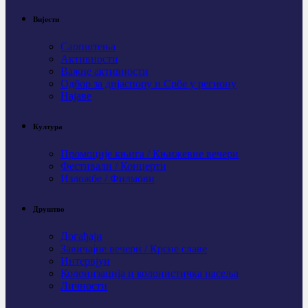
Вијести
Саопштења
Активности
Важне активности
Одбор за дијаспору и Србе у региону
Најаве
Култура
Промоције књига / Књижевне вечери
Фестивали / Концерти
Изложбе / Филмови
Друштво
Догађаји
Завичајне вечери / Крсне славе
Интервјуи
Колонизација и колонистичка насеља
Личности