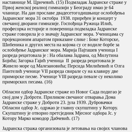
наставнице М. Црнчевић. (15) Подмладак Јадранске страже у
Првој женској реалној гимназији у Београду имао је 64
чланице. На дан прославе двадесетогодишњице ослобођења
Јадранског мора 31 октобра 1938. приређен је концерт у
свечаној дворани гимназије. Госпођица Ружица Илић,
професорка историје и повереница подмладка Јадранске
страже говорила је о значају Јадранског мора. Ученицама су
пројекционим апаратом приказане слике : Боке Которске,
Шибеника и других места на којома су се водиле борбе за
ослобођење Јадранског мора. Марија Пајташев ученица I
разреда рецитовала је : На обалама Јадрана, од Милутина
Бојића; Загорка Гајић ученица II разреда рецитовала је
Живело море од Малезановића; Персида Милићевић и Олга
Пантелић ученице VII разреда свирале су на клавиру две
приморске песме. Ученице VIII разреда певале су неколико
приморских песама. (16)
Обласни одбор Јадранске страже из Новог Сада подигао је
свој дом у Доброти. Приликом свечаног отварања Дома
Јадранске страже у Доброти 23. јула 1939. Дубровачки
Обласни одбор Јс. одржао је главну скупштину у Котору.
Скупштину је отворио претсједник Мјесног одбора Јс. у
Котору Марко комодор Дабчевић. (17)
Јадранска стража организовала је летовања на својих чланова