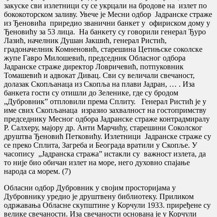
закуске сви излетници су се укрцали на бродове на излет по
бококоторском заливу. Увече је Месни одбор Јадранске страже
из Ђеновића приредио званични банкет у офириском дому у
Ђеновићу за 53 лица. На банкету су говорили генерал Ђуро
Лазић, начелник Душан Јакшић, генерал Ристић,
градоначелник Комненовић, старешина Цетињске соколске
жупе Гавро Милошевић, председник Обласног одбора
Јадранске страже директор Ловричевић, потпуковник
Томашевић и адвокат Дивац. Сви су величали свечаност,
долазак Скопљанаца из Скопља на плави Јадран, … . Иза
банкета гости су отишли до Зеленике, где су бродом
„Дубровник” отпловили према Сплиту. Генерал Ристић је у
име свих Скопљанаца изразио захвалност на гостопримству
председнику Месног одбора Јадранске страже контрадмиралу
Р. Салхеру, мајору др. Анти Марчићу, старешини Соколског
друштва Ђеновић Петковићу. Излетници Јадранске страже су
се преко Сплита, Загреба и Београда вратили у Скопље. У
часопису „Јадранска стража” истакли су важност излета, да
то није био обичан излет на море, него духовно спајање
народа са морем. (7)
Обласни одбор Дубровник у својим просторијама у
Дубровнику уредио је друштвену библиотеку. Приликом
одржавања Обласне скупштине у Корчули 1933. приређене су
велике свечаности. Иза свечаности основана је у Корчули