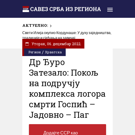
АКТУЕЛНО:
Изашао 125. број листа Српско коло
Уторак, 06. децембар 2022.
/
Регион
Хрватска
Др Ђуро
Затезало: Покољ
на подручју
комплекса логора
смрти Госпић –
Јадовно – Паг
Додајте ССР као