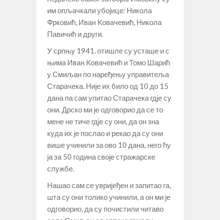
им опљачкали убојице: Никола
Фрковић, Иван Kовачевић, Никола
Павичић и други.
У српњу 1941. отишле су усташе и с
њима Иван Kовачевић и Томо Шарић
у Смиљан по наређењу управитеља
Старачека. Није их било од 10 до 15
дана па сам упитао Старачека гдје су
они. Дрско ми је одговорио да се то
мене не тиче гдје су они, да он зна
куда их је послао и рекао да су они
више учинили за ово 10 дана, него ћу
ја за 50 година своје стражарске
службе.
Нашао сам се увријеђен и запитао га,
шта су они толико учинили, а он ми је
одговорио, да су почистили читаво