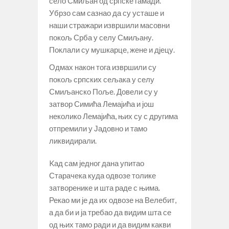
село Смиљан од српске гамади.
Убрзо сам сазнао да су усташе и
наши стражари извршили масовни
покољ Срба у селу Смиљану.
Поклали су мушкарце, жене и дјецу.
Одмах након тога извршили су
покољ српских сељака у селу
Смиљанско Поље. Довели су у
затвор Симића Лемајића и још
неколико Лемајића, њих су с другима
отпремили у Јадовно и тамо
ликвидирали.
Kад сам једног дана упитао
Старачека куда одвозе толике
затворенике и шта раде с њима.
Рекао ми је да их одвозе на Велебит,
а да би и ја требао да видим шта се
од њих тамо ради и да видим какви