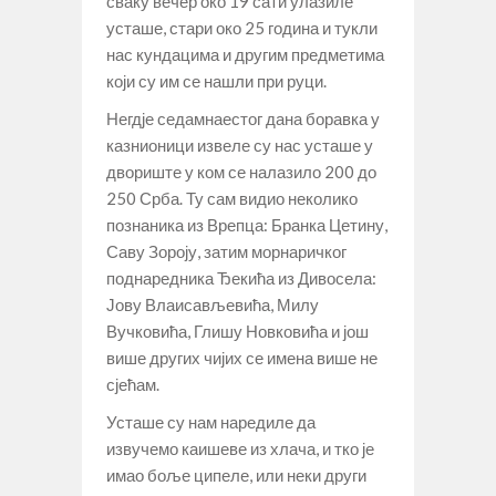
сваку вечер око 19 сати улазиле
усташе, стари око 25 година и тукли
нас кундацима и другим предметима
који су им се нашли при руци.
Негдје седамнаестог дана боравка у
казнионици извеле су нас усташе у
двориште у ком се налазило 200 до
250 Срба. Ту сам видио неколико
познаника из Врепца: Бранка Цетину,
Саву Зороју, затим морнаричког
поднаредника Ђекића из Дивосела:
Јову Влаисављевића, Милу
Вучковића, Глишу Новковића и још
више других чијих се имена више не
сјећам.
Усташе су нам наредиле да
извучемо каишеве из хлача, и тко је
имао боље ципеле, или неки други