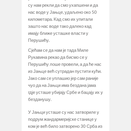
су нам рекли да смо ухапшени и да
нас воде у Јањце, удаљено око 50
километара. Kад смо их упитали
зашто нас воде тако далеко кад
имају ближе усташке власти у
Перушићу.
Сјећам се да нам је тада Миле
Рукавина рекао да бисмо се у
Перушићу лоше провели, а да ће нас
из Јањце већ сутрадан пустити кући.
Јако сам се уплашио јер сам раније
чуо да на Јањци има бездана јама
гдје усташе убијају Србе и бацају их у
безданушу.
У Јањци усташе су нас затвориле у
подрум жандармеријске станице у
ком је већ било затворено 30 Срба из