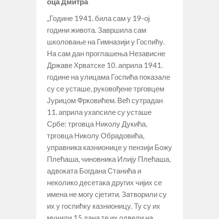
оца Дмитра
„Године 1941. била сам у 19-ој
години живота. Завршила сам
школовање на Гимназији у Госпићу.
На сам дан проглашења Независне
Државе Хрватске 10. априла 1941.
године на улицама Госпића показале
су се усташе, руковођене трговцем
Јурицом Фрковићем. Већ сутрадан
11. априла ухапсиле су усташе
Србе: трговца Николу Дукића,
трговца Николу Обрадовића,
управника казнионице у пензији Божу
Плећаша, чиновника Илију Плећаша,
адвоката Богдана Станића и
неколико десетака других чијих се
имена не могу сјетити. Затворили су
их у госпићку казнионицу. Ту су их
мучили 15 дана те их одвели на