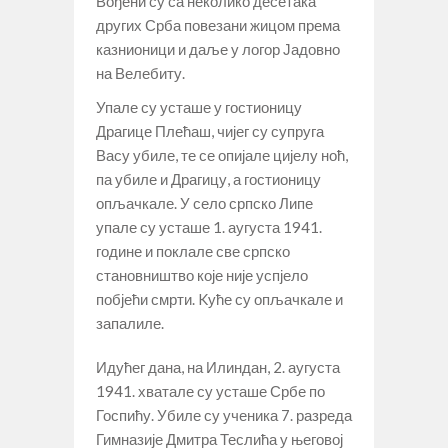
Вођени су са неколико десетака
других Срба повезани жицом према
казнионици и даље у логор Јадовно
на Велебиту.
Упале су усташе у гостионицу
Драгице Плећаш, чијег су супруга
Васу убиле, те се опијале цијелу ноћ,
па убиле и Драгицу, а гостионицу
опљачкале. У село српско Липе
упале су усташе 1. аугуста 1941.
године и поклале све српско
становништво које није успјело
побјећи смрти. Kуће су опљачкале и
запалиле.
Идућег дана, на Илиндан, 2. аугуста
1941. хватале су усташе Србе по
Госпићу. Убиле су ученика 7. разреда
Гимназије Дмитра Теслића у његовој