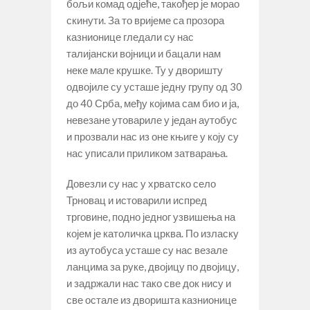
бољи комад одјеће, такођер је морао
скинути. За то вријеме са прозора
казнионице гледали су нас
талијански војници и бацали нам
неке мале крушке. Ту у дворишту
одвојиле су усташе једну групу од 30
до 40 Срба, међу којима сам био и ја,
невезане утовариле у један аутобус
и прозвали нас из оне књиге у коју су
нас уписали приликом затварања.
Довезли су нас у хрватско село
Трновац и истоварили испред
трговине, подно једног узвишења на
којем је католичка црква. По изласку
из аутобуса усташе су нас везале
ланцима за руке, двојицу по двојицу,
и задржали нас тако све док нису и
све остале из дворишта казнионице