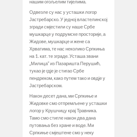
нашим огољелим тијелима.
Одвезле су нас у усташки логор
Јастребарско. У једној властелинској
згради смјестили су наше Србе
мушкарце у подрумске просторије, а
Жидове, мушкарце и жене са
Хрватима, те нас неколико Српкиња
на 1. кат. те зграде. Усташа звани
„Милица” из Пазаришта Перушић,
тукао је гдје је стигао Србе
пендреком, како путем тако и овдје у
Јастребарском.
Након десет дана, ми Српкиње и
Жидовке смо отпремљене у усташки
логор у Kрушчицу крај Травника.
Тамо смо стигле након два дана
путовања без хране и воде. Ми
Српкиње смјештене смо у неку