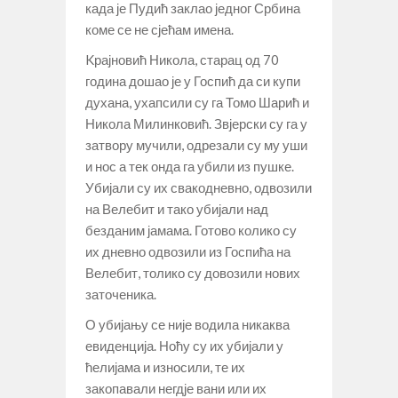
када је Пудић заклао једног Србина
коме се не сјећам имена.
Kрајновић Никола, старац од 70
година дошао је у Госпић да си купи
духана, ухапсили су га Томо Шарић и
Никола Милинковић. Звјерски су га у
затвору мучили, одрезали су му уши
и нос а тек онда га убили из пушке.
Убијали су их свакодневно, одвозили
на Велебит и тако убијали над
безданим јамама. Готово колико су
их дневно одвозили из Госпића на
Велебит, толико су довозили нових
заточеника.
О убијању се није водила никаква
евиденција. Ноћу су их убијали у
ћелијама и износили, те их
закопавали негдје вани или их