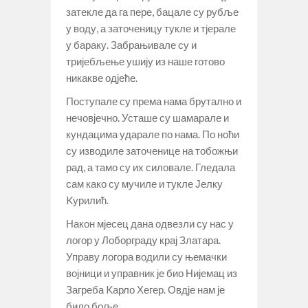
затекле да га пере, бацале су рубље
у воду, а заточеницу тукле и тјерале
у бараку. Забрањивале су и
тријебљење ушију из наше готово
никакве одјеће.
Поступале су према нама брутално и
нечовјечно. Усташе су шамарале и
кундацима ударале по нама. По ноћи
су изводиле заточенице на тобожњи
рад, а тамо су их силовале. Гледала
сам како су мучиле и тукле Јелку
Kурилић.
Након мјесец дана одвезли су нас у
логор у Лоборграду крај Златара.
Управу логора водили су њемачки
војници и управник је био Нијемац из
Загреба Kарло Хегер. Овдје нам је
било боље.