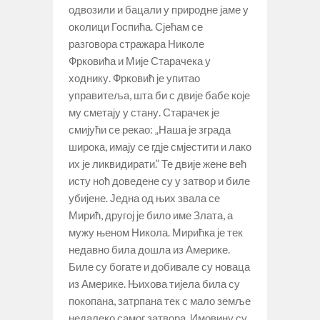
одвозили и бацали у природне јаме у
околици Госпића. Сјећам се
разговора стражара Николе
Фрковића и Мије Старачека у
ходнику. Фрковић је упитао
управитеља, шта би с двије бабе које
му сметају у стану. Старачек је
смијући се рекао: „Наша је зграда
широка, имају се гдје смјестити и лако
их је ликвидирати.” Те двије жене већ
исту ноћ доведене су у затвор и биле
убијене. Једна од њих звала се
Мирић, другој је било име Злата, а
мужу њеном Никола. Мирићка је тек
недавно била дошла из Америке.
Биле су богате и добивале су новаца
из Америке. Њихова тијела била су
покопана, затрпана тек с мало земље
недалеко самог затвора. Имовину су