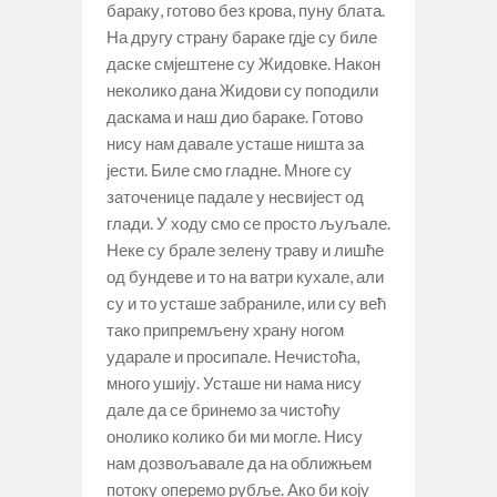
бараку, готово без крова, пуну блата.
На другу страну бараке гдје су биле
даске смјештене су Жидовке. Након
неколико дана Жидови су поподили
даскама и наш дио бараке. Готово
нису нам давале усташе ништа за
јести. Биле смо гладне. Многе су
заточенице падале у несвијест од
глади. У ходу смо се просто љуљале.
Неке су брале зелену траву и лишће
од бундеве и то на ватри кухале, али
су и то усташе забраниле, или су већ
тако припремљену храну ногом
ударале и просипале. Нечистоћа,
много ушију. Усташе ни нама нису
дале да се бринемо за чистоћу
онолико колико би ми могле. Нису
нам дозвољавале да на оближњем
потоку оперемо рубље. Ако би коју