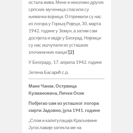
остала жива. Мене и неколико других
српских мученица спасили су
њемачки војници. Отпремили су нас
из логора у Горњој Ријеци, 30. марта
1942. године у Земун, а затим сам
доспјела и овдје у Београд. Нијемци
су нас ишчупали из усташких
злочиначких канџи.”
[2]
У Београду, 17. априла 1942. године
Јелена Басарић с.р.
Мане Чанак,
Острвица
Kузмановача, Лички Осик
Побјегао сам из усташког логора
смрти Јадовно, јула 1941. године
„Слом и капитулација Kраљевине
Југославије затекла ме на