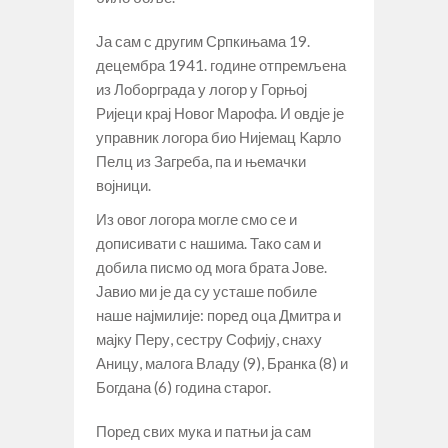
Ја сам с другим Српкињама 19.
децембра 1941. године отпремљена
из Лоборграда у логор у Горњој
Ријеци крај Новог Марофа. И овдје је
управник логора био Нијемац Kарло
Пелц из Загреба, па и њемачки
војници.
Из овог логора могле смо се и
дописивати с нашима. Тако сам и
добила писмо од мога брата Јове.
Јавио ми је да су усташе побиле
наше најмилије: поред оца Дмитра и
мајку Перу, сестру Софију, снаху
Аницу, малога Владу (9), Бранка (8) и
Богдана (6) година старог.
Поред свих мука и патњи ја сам