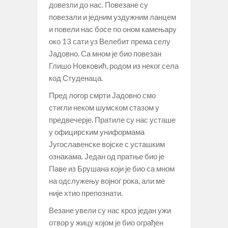
довезли до нас. Повезане су
повезали и једним уздужним ланцем
и повели нас босе по оном камењару
око 13 сати уз Велебит према селу
Јадовно. Са мном је био повезан
Глишо Новковић, родом из неког села
код Студенаца.
Пред логор смрти Јадовно смо
стигли неком шумском стазом у
предвечерје. Пратиле су нас усташе
у официрским униформама
Југославенске војске с усташким
ознакама. Један од пратње био је
Паве из Брушана који је био са мном
на одслужењу војног рока, али ме
није хтио препознати.
Везане увели су нас кроз један ужи
отвор у жицу којом је био ограђен