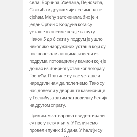
села: Борчића, Узелаца, Пејновића,
Стакића и других чијих се имена не
сјећам. Међу заточенима био је и
један Србин с Kордуна кога су
усташе ухапсиле негдје на путу.
Након 5 до 6 сати у подрум је ушло
неколико наоружаних усташа који су
нас повезали ланцима, извели из
подрума, потоварили у камион који је
дошао из Збирног усташког логора у
Госпићу. Пратиле су нас усташе и
наредили нам да полегнемо. Тако су
нас довезли у двориште казнионице
у Госпићу, а затим затворили у ћелију
на другом спрату.
Приликом затварања евидентирали
су нас у неку књигу. У ћелији смо
провели пуних 16 дана. У ћелији су