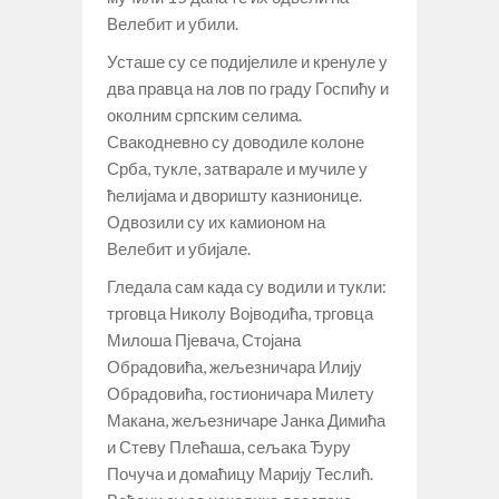
Велебит и убили.
Усташе су се подијелиле и кренуле у
два правца на лов по граду Госпићу и
околним српским селима.
Свакодневно су доводиле колоне
Срба, тукле, затварале и мучиле у
ћелијама и дворишту казнионице.
Одвозили су их камионом на
Велебит и убијале.
Гледала сам када су водили и тукли:
трговца Николу Војводића, трговца
Милоша Пјевача, Стојана
Обрадовића, жељезничара Илију
Обрадовића, гостионичара Милету
Макана, жељезничаре Јанка Димића
и Стеву Плећаша, сељака Ђуру
Почуча и домаћицу Марију Теслић.