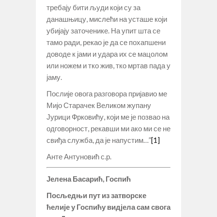
требају бити људи који су за
данашњицу, мислећи на усташе који
убијају заточенике. На упит шта се
тамо ради, рекао је да се похапшени
доводе к јами и удара их се мацолом
или ножем и тко жив, тко мртав пада у
јаму.
Послије овога разговора пријавио ме
Мијо Старачек Великом жупану
Јурици Фрковићу, који ме је позвао на
одговорност, рекавши ми ако ми се не
свиђа служба, да је напустим…”
[1]
Анте Антуновић с.р.
Јелена Басарић,
Госпић
Посљедњи пут из затворске
ћелије у Госпићу видјела сам свога