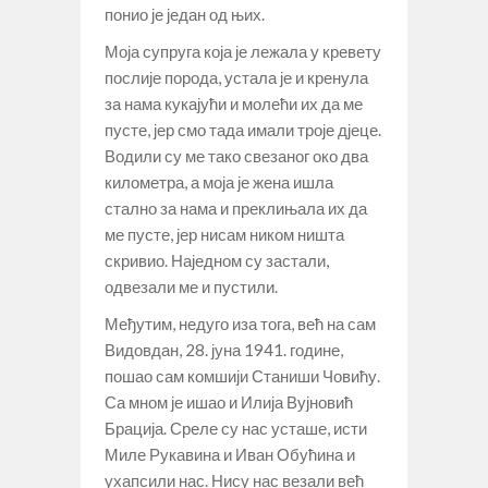
понио је један од њих.
Моја супруга која је лежала у кревету
послије порода, устала је и кренула
за нама кукајући и молећи их да ме
пусте, јер смо тада имали троје дјеце.
Водили су ме тако свезаног око два
километра, а моја је жена ишла
стално за нама и преклињала их да
ме пусте, јер нисам ником ништа
скривио. Наједном су застали,
одвезали ме и пустили.
Међутим, недуго иза тога, већ на сам
Видовдан, 28. јуна 1941. године,
пошао сам комшији Станиши Човићу.
Са мном је ишао и Илија Вујновић
Брација. Среле су нас усташе, исти
Миле Рукавина и Иван Обућина и
ухапсили нас. Нису нас везали већ