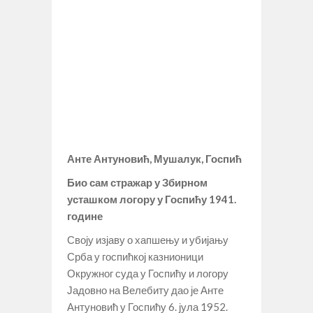
Анте Антуновић, Мушалук, Госпић
Био сам стражар у Збирном
усташком логору у Госпићу 1941.
године
Своју изјаву о хапшењу и убијању
Срба у госпићкој казнионици
Окружног суда у Госпићу и логору
Јадовно на Велебиту дао је Анте
Антуновић у Госпићу 6. јула 1952.