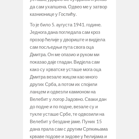
да сам ухапшена. Одвео ме у затвор
казнионице у Госпићу.
То је било 5. аугуста 1941. године.
Једнога дана погледала сам кроз
прозор ћелије у двориште и видјела
сам посљедњи пута свога оца
Дмитра. Он ме опазио и руком ми
показао даје гладан. Видјела сам
како су хрватске усташе мога оца
Дмитра везале жицом као много
других Срба, а потом их спојили
ланцем и одвезли камионом на
Велебит у логор Јадовно. Сваки дан
до подне и по подне, везале су и
тукле усташе Србе, те одвозили на
Велебит у бездане јаме. Пуних 15
дана прала сам с другим Српкињама
крваве подове и зидове у ћелијама и