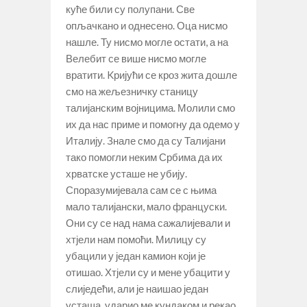
куће били су полупани. Све
опљачкано и однесено. Оца нисмо
нашле. Ту нисмо могле остати, а на
Велебит се више нисмо могле
вратити. Kријући се кроз жита дошле
смо на жељезничку станицу
талијанским војницима. Молили смо
их да нас приме и помогну да одемо у
Италију. Знале смо да су Талијани
тако помогли неким Србима да их
хрватске усташе не убију.
Споразумијевала сам се с њима
мало талијански, мало француски.
Они су се над нама сажалијевали и
хтјели нам помоћи. Милицу су
убацили у један камион који је
отишао. Хтјели су и мене убацити у
слиједећи, али је наишао један
усташа, ударио ме кундаком и рекао