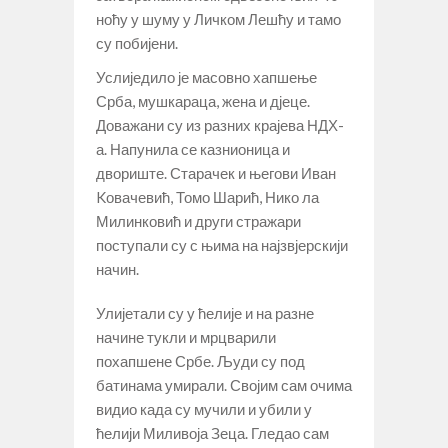
ноћу у шуму у Личком Лешћу и тамо
су побијени.
Услиједило је масовно хапшење
Срба, мушкараца, жена и дјеце.
Доважани су из разних крајева НДХ-
а. Напунила се казнионица и
двориште. Старачек и његови Иван
Kовачевић, Томо Шарић, Нико ла
Милинковић и други стражари
поступали су с њима на најзвјерскији
начин.
Улијетали су у ћелије и на разне
начине тукли и мрцварили
похапшене Србе. Људи су под
батинама умирали. Својим сам очима
видио када су мучили и убили у
ћелији Миливоја Зеца. Гледао сам