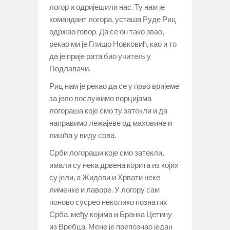
логор и одријешили нас. Ту нам је
командант логора, усташа Руде Риц
одржао говор. Да се он тако звао,
рекао ми је Глишо Новковић, као и то
да је прије рата био учитељ у
Подлапачи.
Риц нам је рекао да се у прво вријеме
за јело послужимо порцијама
логораша које смо ту затекли и да
направимо лежајеве од маховине и
лишћа у виду сова.
Срби логораши које смо затекли,
имали су нека дрвена корита из којих
су јели, а Жидови и Хрвати неке
лименке и лаворе. У логору сам
поново сусрео неколико познатих
Срба, међу којима и Бранка Цетину
из Вребца. Мене је препознао један