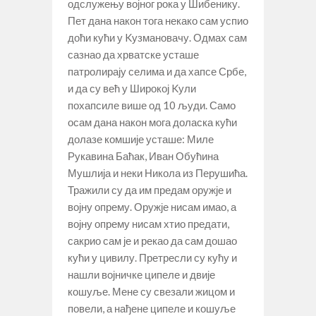
одслужењу војног рока у Шибенику.
Пет дана након тога некако сам успио
доћи кући у Kузмановачу. Одмах сам
сазнао да хрватске усташе
патролирају селима и да хапсе Србе,
и да су већ у Широкој Kули
похапсиле више од 10 људи. Само
осам дана након мога доласка кући
долазе комшије усташе: Миле
Рукавина Баћак, Иван Обућина
Мушлија и неки Никола из Перушића.
Тражили су да им предам оружје и
војну опрему. Оружје нисам имао, а
војну опрему нисам хтио предати,
сакрио сам је и рекао да сам дошао
кући у цивилу. Претресли су кућу и
нашли војничке ципеле и двије
кошуље. Мене су свезали жицом и
повели, а нађене ципеле и кошуље