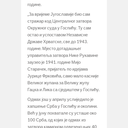
године.
„За вријеме Југославије био сам
стражар код Централног затвора
Окружног суда у Госпићу. Ту сам
остао и успоставом Независне
Државе Хрватске, све до 1943.
године. Мјесто дотадашњег
управитеља затвора Нике Рукавине
заузео је 1941. године Мијо
Старачек, пријатељ по идејама
Јурице Фрковића, само мало касније
Великог жупана за Велику жупу
Гацка и Лика са сједиштем у Госпићу.
Одмах још у априлу услиједило је
хапшење Срба у Госпићу и околини.
Већ у јуну похватале су усташе око
100 Срба, од којих је одмах из
затвора камионом одвезено њих 40