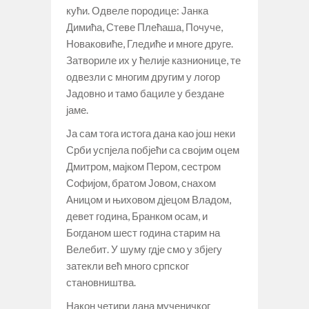
кући. Одвеле породице: Јанка
Димића, Стеве Плећаша, Почуче,
Новаковиће, Гледиће и многе друге.
Затвориле их у ћелије казнионице, те
одвезли с многим другим у логор
Јадовно и тамо бациле у бездане
јаме.
Ја сам тога истога дана као још неки
Срби успјела побјећи са својим оцем
Дмитром, мајком Пером, сестром
Софијом, братом Јовом, снахом
Аницом и њиховом дјецом Владом,
девет година, Бранком осам, и
Богданом шест година старим на
Велебит. У шуму гдје смо у збјегу
затекли већ много српског
становништва.
Након четири дана мученичког