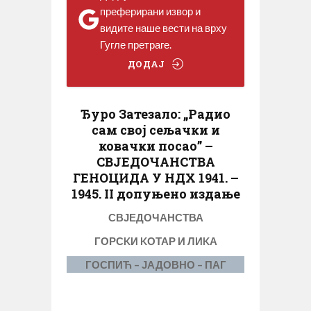
преферирани извор и
видите наше вести на врху
Гугле претраге.
ДОДАЈ
Ђуро Затезало: „Радио
сам свој сељачки и
ковачки посао” –
СВЈЕДОЧАНСТВА
ГЕНОЦИДА У НДХ 1941. –
1945.
II допуњено издање
СВЈЕДОЧАНСТВА
ГОРСKИ KОТАР И ЛИKА
ГОСПИЋ – ЈАДОВНО – ПАГ