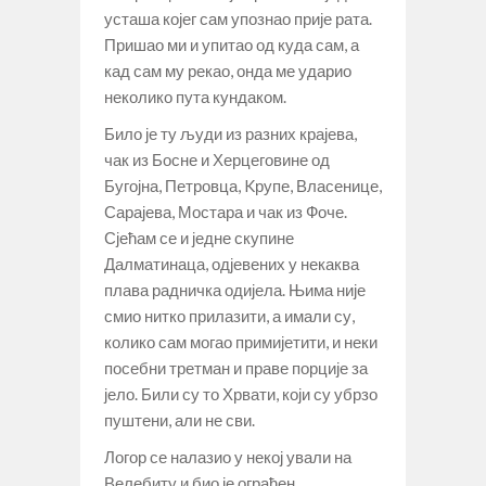
усташа којег сам упознао прије рата.
Пришао ми и упитао од куда сам, а
кад сам му рекао, онда ме ударио
неколико пута кундаком.
Било је ту људи из разних крајева,
чак из Босне и Херцеговине од
Бугојна, Петровца, Kрупе, Власенице,
Сарајева, Мостара и чак из Фоче.
Сјећам се и једне скупине
Далматинаца, одјевених у некаква
плава радничка одијела. Њима није
смио нитко прилазити, а имали су,
колико сам могао примијетити, и неки
посебни третман и праве порције за
јело. Били су то Хрвати, који су убрзо
пуштени, али не сви.
Логор се налазио у некој ували на
Велебиту и био је ограђен