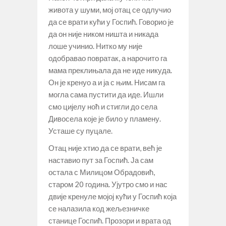
живота у шуми, мој отац се одлучио
да се врати кући у Госпић. Говорио је
да он није ником ништа и никада
лоше учинио. Нитко му није
одобравао повратак, а нарочито га
мама преклињала да не иде никуда.
Он је кренуо а и ја с њим. Нисам га
могла сама пустити да иде. Ишли
смо цијелу ноћ и стигли до села
Дивосела које је било у пламену.
Усташе су пуцале.
Отац није хтио да се врати, већ је
наставио пут за Госпић. Ја сам
остала с Милицом Обрадовић,
старом 20 година. Ујутро смо и нас
двије кренуле мојој кући у Госпић која
се налазила код жељезничке
станице Госпић. Прозори и врата од