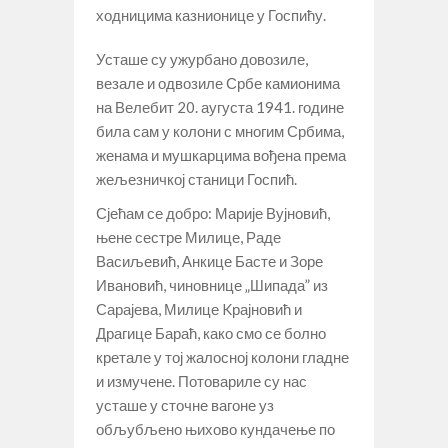
ходницима казнионице у Госпићу.
Усташе су ужурбано довозиле,
везале и одвозиле Србе камионима
на Велебит 20. аугуста 1941. године
била сам у колони с многим Србима,
женама и мушкарцима вођена према
жељезничкој станици Госпић.
Сјећам се добро: Марије Вујновић,
њене сестре Милице, Раде
Васиљевић, Анкице Басте и Зоре
Ивановић, чиновнице „Шипада” из
Сарајева, Милице Kрајновић и
Драгице Бараћ, како смо се болно
кретале у тој жалосној колони гладне
и измучене. Потовариле су нас
усташе у сточне вагоне уз
обљубљено њихово кундачење по