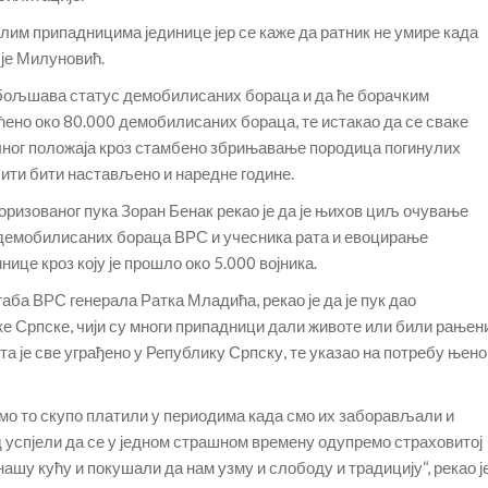
лим припадницима јединице јер се каже да ратник не умире када
 је Милуновић.
побољшава статус демобилисаних бораца и да ће борачким
ћено око 80.000 демобилисаних бораца, те истакао да се сваке
ног положаја кроз стамбено збрињавање породица погинулих
бити бити настављено и наредне године.
ризованог пука Зоран Бенак рекао је да је њихов циљ очување
демобилисаних бораца ВРС и учесника рата и евоцирање
ице кроз коју је прошло око 5.000 војника.
ба ВРС генерала Ратка Младића, рекао је да је пук дао
 Српске, чији су многи припадници дали животе или били рањен
а је све уграђено у Републику Српску, те указао на потребу њено
смо то скупо платили у периодима када смо их заборављали и
д успјели да се у једном страшном времену одупремо страховитој
у нашу кућу и покушали да нам узму и слободу и традицију“, рекао ј