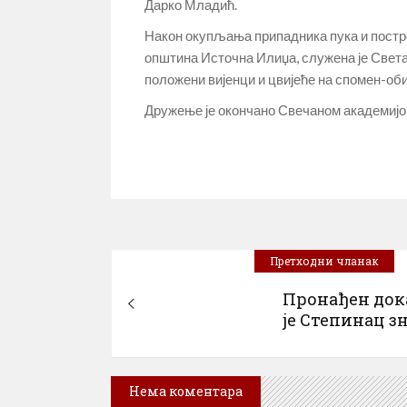
Дарко Младић.
Након окупљања припадника пука и постр
општина Источна Илиџа, служена је Света 
положени вијенци и цвијеће на спомен-об
Дружење је окончано Свечаном академијом
Претходни чланак
Пронађен док
је Степинац зна
Нема коментара