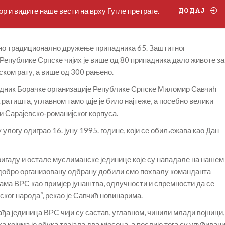
р и видите наше вести на врху Гугле претраге.
ДОДАЈ
ано традиционално дружење припадника 65. Заштитног
Републике Српске чијих је више од 80 припадника дало животе за
ком рату, а више од 300 рањено.
једник Борачке организације Републике Српске Миломир Савчић
 ратишта, углавном тамо гдје је било најтеже, а посебно велики
ти Сарајевско-романијског корпуса.
у улогу одиграо 16. јуну 1995. године, који се обиљежава као Дан
игаду и остале муслиманске јединице које су нападале на нашем
но добро организовану одбрану добили смо похвалу команданта
цама ВРС као примјер јунаштва, одлучности и спремности да се
ског народа“, рекао је Савчић новинарима.
ађа јединица ВРС чији су састав, углавном, чинили млади војници,
 којима је обука трајала два мјесеца, а послије тога су упућиван