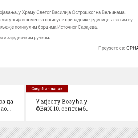
ојавања, у Храму Светог Василија Острошког на Вељинама,
литургија и помен за погинуле припаднике јединице, а затим су
иљежје погинулим борцима Источног Сарајева.
 и заједничким ручком.
Преузето са:
СРН
Следећи чланак
аз да
У мјесту Возућа у
о...
ФБиХ 10. септемб...