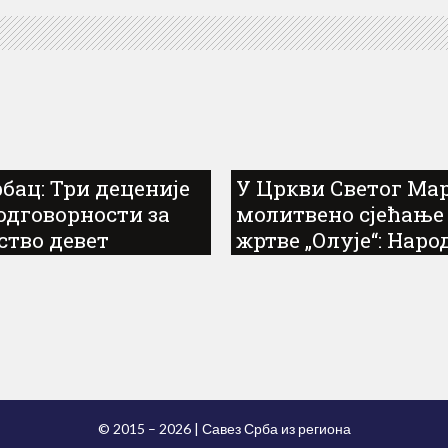
бац: Три деценије
У Цркви Светог Ма
 одговорности за
молитвено сјећање
ство девет
жртве „Олује“: Наро
јишких бораца на
живи док памти
ари
© 2015 – 2026 | Савез Срба из региона