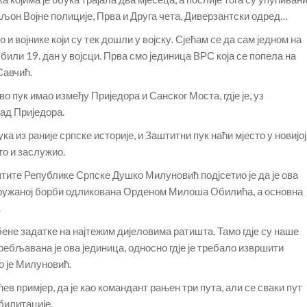
аљон Војне полиције, Прва и Друга чета, Диверзантски одред…
и војнике који су тек дошли у војску. Сјећам се да сам једном на
били 19. дан у војсци. Прва смо јединица ВРС која се попела на
Савчић.
о пук имао између Приједора и Санског Моста, гдје је, уз
пад Приједора.
ука из раније српске историје, и Заштитни пук наћи мјесто у новијој
 то и заслужио.
ите Републике Српске Душко Милуновић подјсетио је да је ова
 оружаној борби одликована Орденом Милоша Обилића, а основна
.
бене задатке на најтежим дијеловима ратишта. Тамо гдје су наше
ебљавана је ова јединица, односно гдје је требало извршити
о је Милуновић.
ићев примјер, да је као командант рањен три пута, али се сваки пут
билитације.