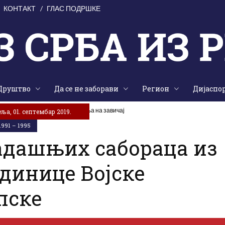
КОНТАКТ
ГЛАС ПОДРШКЕ
Друштво
Да се не заборави
Регион
Дијаспо
аједништва, традиције и сјећања на завичај
ља, 01. септембар 2019.
991 – 1995
дашњих сабораца из
единице Војске
пске