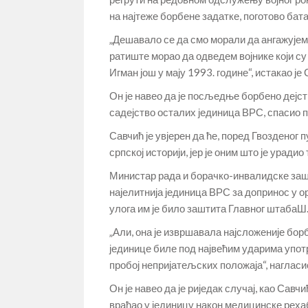
на најтеже борбене задатке, поготово бат
„Дешавало се да смо морали да ангажујемо 
ратиште морао да одведем војнике који су 
Игман још у мају 1993. године“, истакао је 
Он је навео да је посљедње борбено дејств
садејство осталих јединица ВРС, спасио 
Савчић је увјерен да ће, поред Гвозденог п
српској историји, јер је оним што је урадио
Министар рада и борачко-инвалидске зашт
најелитнија јединица ВРС за допринос у
улога им је било заштита Главног штабаШ
„Али, она је извршавала најсложеније бор
јединице биле под највећим ударима употр
пробој непријатељских положаја“, нагласи
Он је навео да је риједак случај, као Савч
враћао у јединицу након медицинске реха