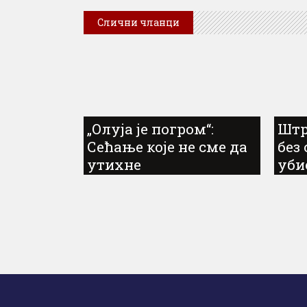
Слични чланци
„Олуја је погром“:
Штр
Сећање које не сме да
без
утихне
уби
кра
Дин