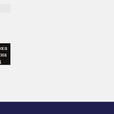
рка
 на
д