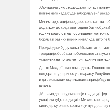
„Окупшили смо се да одамо почаст погину
погине него када буде заборављен“, рекао
Министар је оцијенио да се константно 
додатком до краја ове године бити обухва
године радило и на побољшању материјал
бораца и ратних војних инвалида, што ће 
Предсједник Удружења 65. заштитног мото
традиције, борба за побољшање статуса 
успомена на погинуле припаднике ове једин
Дарко Младић, син команданта Главног шта
немјерљив допринос у стварању Републике
и да се оваквим окупљањима присјећају шт
јачања.
„Морамо да његујемо своје традиције јер 
усвајали туђе традиције. Ми смо као наро
сили, јер су они по ко зна који пут дошли 