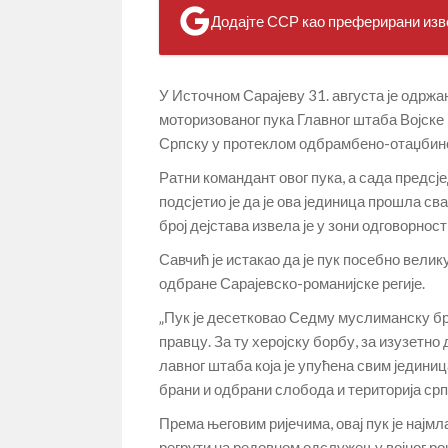
Додајте ССР као преферирани изво
У Источном Сарајеву 31. августа је одрж
моторизованог пука Главног штаба Војске 
Српску у протеклом одбрамбено-отаџбинс
Ратни командант овог пука, а сада предс
подсјетио је да је ова јединица прошла сва
број дејстава извела је у зони одговорнос
Савчић је истакао да је пук посебно велик
одбране Сарајевско-романијске регије.
„Пук је десетковао Седму муслиманску бр
правцу. За ту херојску борбу, за изузет
лавног штаба која је упућена свим једини
брани и одбрани слобода и територија срп
Према његовим ријечима, овај пук је најмл
регрути на редовном одслужењу војног рока