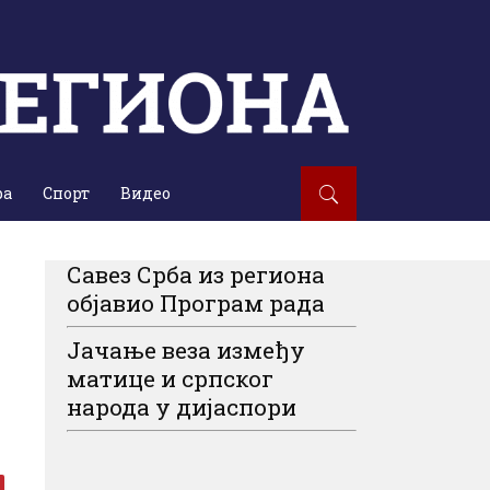
ра
Спорт
Видео
Савез Срба из региона
објавио Програм рада
Јачање веза између
матице и српског
народа у дијаспори