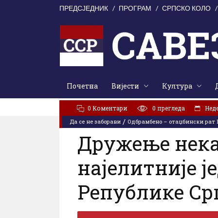
ПРЕДСЈЕДНИК
ПРОГРАМ
СРПСКО КОЛО
Почетна
Вијести
Култура
АКТУЕЛНО:
Свети Илија окупио Кордунаше: У духу з
0 Коментари
0
прегледа
Неде
/
Да се не заборави
Одбрамбено – отаџбински рат 1
Дружење нека
најелитније ј
Републике Ср