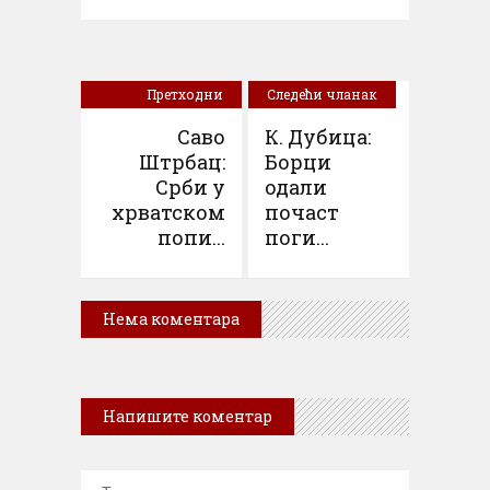
Претходни
Следећи чланак
чланак
Саво
К. Дубица:
Штрбац:
Борци
Срби у
одали
хрватском
почаст
попи...
поги...
Нема коментара
Напишите коментар