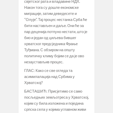
свјетског рата и владавине НДХ.
Након тога су дошле економске
миграције, затим деведесете и
“Олује”. Тај процес нестанка Срба ће
бити настављен и даље. Они ће за
пар деценија потпуно нестати, што је
био и један од циљева бившег
хрватског предсједника Фрање
Туђмана. С обзиром на општу
политичку климу бојим се да је ово
незаустављив процес.
ГЛАС: Како се све огледа та
асимилалација над Србима у
Хрватској?
БАСТАШИЋ: Присјетимо се само
посљедњих земљотреса у Хрватској,
којим су била изложена и поједина
српска села у којима углавном живи