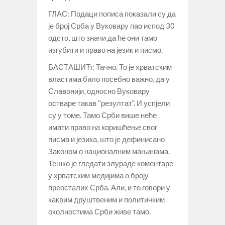
ГЛАС: Подаци пописа показали су да
је број Срба у Вуковару пао испод 30
одсто, што значи да ће они тамо
изгубити и право на језик и писмо.
БАСТАШИЋ: Тачно. То је хрватским
властима било посебно важно, да у
Славонији, односно Вуковару
остваре такав “резултат”. И успјели
су у томе. Тамо Срби више неће
имати право на коришћење свог
писма и језика, што је дефинисано
Законом о националним мањинама.
Тешко је гледати злураде коментаре
у хрватским медијима о броју
преосталих Срба. Али, и то говори у
каквим друштвеним и политичким
околностима Срби живе тамо.