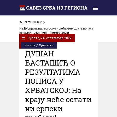
АКТУЕЛНО:
На Бусијама парастосом и сјећањем одата почаст
страдалим Крајишницима у Олуји
Субота, 24. септембар 2022.
/
Регион
Хрватска
ДУШАН
БАСТАШИЋ О
РЕЗУЛТАТИМА
ПОПИСА У
ХРВАТСКОЈ: На
крају неће остати
ни српски