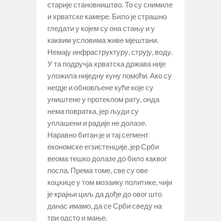
старије становништво. То су снимиле
и хрватске камере. Било је страшно
гледати у којем су она стању и у
каквим условима живе мјештани.
Немају инфраструктуру, струју, воду.
У та подручја хрватска држава није
уложила ниједну куну помоћи. Ако су
негдје и обновљене куће које су
уништене у протеклом рату, онда
нема повратка, јер људи су
уплашени и радије не долазе.
Наравно битан је и тај сегмент
економске егзистенције, јер Срби
веома тешко долазе до било каквог
посла. Према томе, све су ове
коцкице у том мозаику политике, чији
је крајњи циљ да дође до овог што
данас имамо, да се Срби сведу на
три одсто и мање.