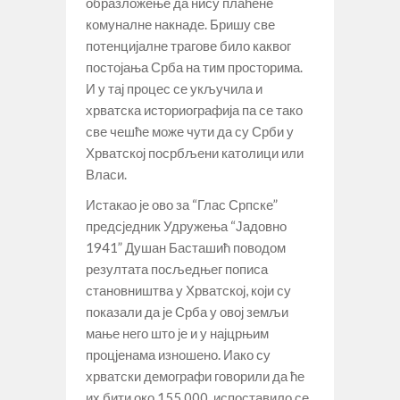
образложење да нису плаћене
комуналне накнаде. Бришу све
потенцијалне трагове било каквог
постојања Срба на тим просторима.
И у тај процес се укључила и
хрватска историографија па се тако
све чешће може чути да су Срби у
Хрватској посрбљени католици или
Власи.
Истакао је ово за “Глас Српске”
предсједник Удружења “Јадовно
1941” Душан Басташић поводом
резултата посљедњег пописа
становништва у Хрватској, који су
показали да је Срба у овој земљи
мање него што је и у најцрњим
процјенама изношено. Иако су
хрватски демографи говорили да ће
их бити око 155.000, испоставило се