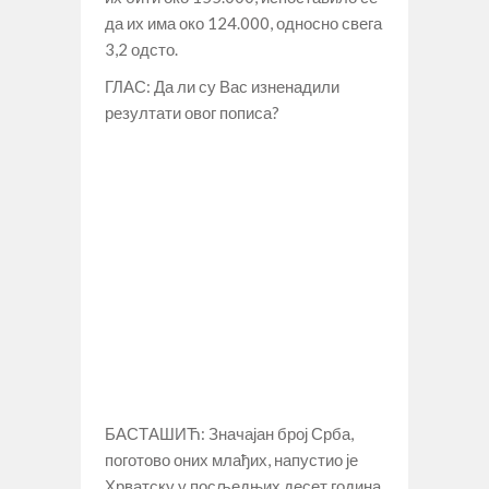
да их има око 124.000, односно свега
3,2 одсто.
ГЛАС: Да ли су Вас изненадили
резултати овог пописа?
БАСТАШИЋ: Значајан број Срба,
поготово оних млађих, напустио је
Хрватску у посљедњих десет година.