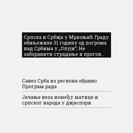
Српска и Србија у Мркоњић Граду
обиљежиле 31 годину од погрома
над Србима у „Олуји“; Не
заборавити страдање и прогон...
Савез Срба из региона објавио
Програм рада
Јачање веза између матице и
српског народа у дијаспори