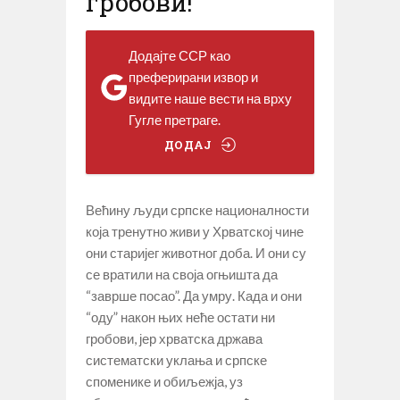
гробови!
Додајте ССР као
преферирани извор и
видите наше вести на врху
Гугле претраге.
ДОДАЈ
Већину људи српске националности
која тренутно живи у Хрватској чине
они старијег животног доба. И они су
се вратили на своја огњишта да
“заврше посао”. Да умру. Када и они
“оду” након њих неће остати ни
гробови, јер хрватска држава
систематски уклања и српске
споменике и обиљежја, уз