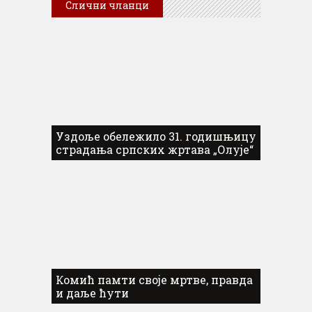
Слични чланци
Уздоље обележило 31. годишњицу
страдања српских жртава „Олује“
Комић памти своје мртве, правда
и даље ћути