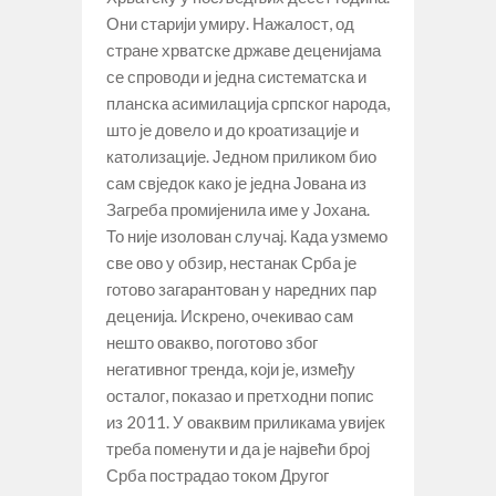
Они старији умиру. Нажалост, од
стране хрватске државе деценијама
се спроводи и једна систематска и
планска асимилација српског народа,
што је довело и до кроатизације и
католизације. Једном приликом био
сам свједок како је једна Јована из
Загреба промијенила име у Јохана.
То није изолован случај. Када узмемо
све ово у обзир, нестанак Срба је
готово загарантован у наредних пар
деценија. Искрено, очекивао сам
нешто овакво, поготово због
негативног тренда, који је, између
осталог, показао и претходни попис
из 2011. У оваквим приликама увијек
треба поменути и да је највећи број
Срба пострадао током Другог