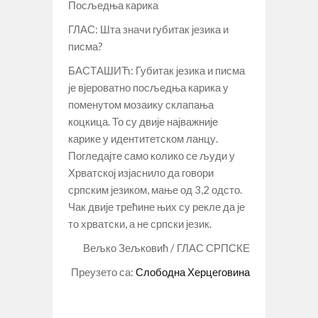
Посљедња карика
ГЛАС: Шта значи губитак језика и
писма?
БАСТАШИЋ: Губитак језика и писма
је вјероватно посљедња карика у
поменутом мозаику склапања
коцкица. То су двије најважније
карике у идентитетском ланцу.
Погледајте само колико се људи у
Хрватској изјаснило да говори
српским језиком, мање од 3,2 одсто.
Чак двије трећине њих су рекле да је
то хрватски, а не српски језик.
Вељко Зељковић / ГЛАС СРПСКЕ
Преузето са:
Слободна Херцеговина