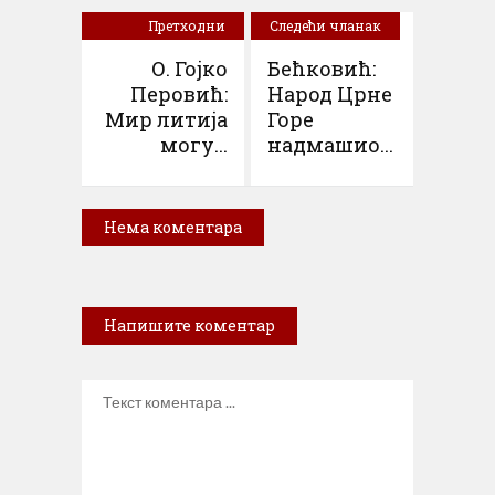
Претходни
Следећи чланак
чланак
О. Гојко
Бећковић:
Перовић:
Народ Црне
Мир литија
Горе
могу...
надмашио...
Нема коментара
Напишите коментар