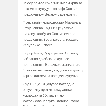
не осјећам се кривим и нисам крив за
шта ме оптужују – рекао је Савчић
пред судијом Весном Јасенковић.
Према ријечима адвоката Миодрага
Стојановића Суд БиХ је уважио
њихову жалбу да Савчић остане
предсједник Борачке организације
Републике Српске.
Подсјећамо, Суд је раније Савчићу
забранио да обавља дужност
предсједника Борачке организације
Српске и наступе у медијима у дијелу
који се односи на предмет суђења.
Суд БиХ је 13. јануара потврдио
оптужницу против некадашњег
команданта 65. заштитног
моторизованог пука Главног штаба