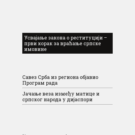
Усвајање закона о реституцији –
први корак за враћање српске
имовине
Савез Срба из региона објавио
Програм рада
Јачање веза између матице и
српског народа у дијаспори