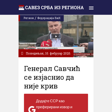
/
Регион
Федерација БиХ
Понедељак, 10. фебруар 2020.
Генерал Савчић
се изјаснио да
није крив
Додајте ССР као
преферирани извор и