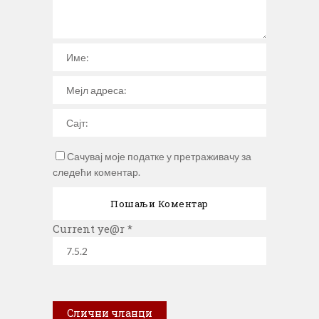
Сачувај моје податке у претраживачу за
следећи коментар.
Current ye@r
*
Слични чланци