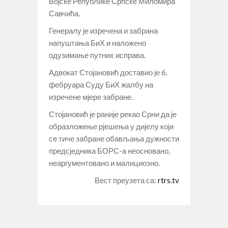
Војске Републике Српске Миломира
Савчића.
Генералу је изречена и забрана
напуштања БиХ и наложено
одузимање путних исправа.
Адвокат Стојановић доставио је 6.
фебруара Суду БиХ жалбу на
изречене мјере забране.
Стојановић је раније рекао Срни да је
образложење рјешења у дијелу који
се тиче забране обављања дужности
предсједника БОРС-а неосновано,
неаргументовано и малициозно.
Вест преузета са:
rtrs.tv