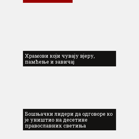
Храмови који чувају вјеру,
памћење и завичај
Бошњачки лидери да одговоре ко
је уништио на десетине
православних светиња