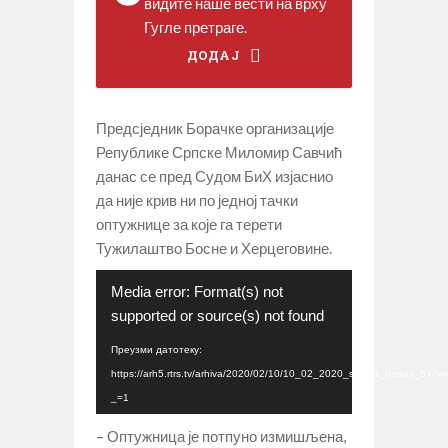
видите наше вести на врху
Гугле претраге.
ДОДАЈ
Предсједник Борачке организације
Републике Српске Миломир Савчић
данас се пред Судом БиХ изјаснио
да није крив ни по једној тачки
оптужнице за које га терети
Тужилаштво Босне и Херцеговине.
Прегледач
Media error: Format(s) not
видео
supported or source(s) not found
записа
Преузми датотеку:
https://arh5.rtrs.tv/arhiva/2020/02/10/10_02_2020_srpska_danas_6x7w
_=1
– Оптужница је потпуно измишљена,